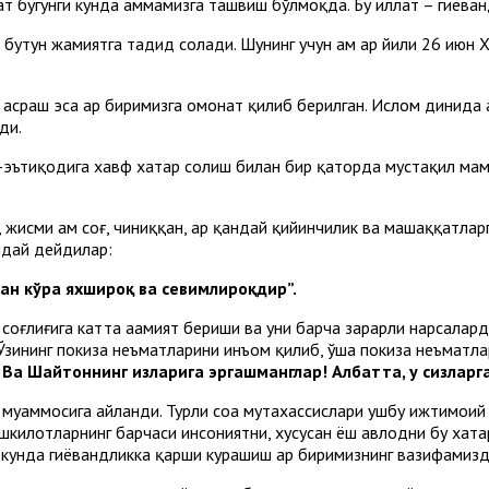
т бугунги кунда ҳаммамизга ташвиш бўлмоқда. Бу иллат – гиёҳван
бутун жамиятга таҳдид солади. Шунинг учун ҳам ҳар йили 26 июн 
асраш эса ҳар биримизга омонат қилиб берилган. Ислом динида ҳ
ди.
-эътиқодига хавф хатар солиш билан бир қаторда мустақил мам
 жисми ҳам соғ, чиниққан, ҳар қандай қийинчилик ва машаққатла
ундай дейдилар:
дан кўра яхшироқ ва севимлироқдир”.
 соғлиғига катта аҳамият бериши ва уни барча зарарли нарсаларда
 Ўзининг покиза неъматларини инъом қилиб, ўша покиза неъматл
р! Ва Шайтоннинг изларига эргашманглар! Албатта, у сизлар
рб муаммосига айланди. Турли соҳа мутахассислари ушбу ижтимо
ашкилотларнинг барчаси инсониятни, хусусан ёш авлодни бу ха
 кунда гиёҳвандликка қарши курашиш ҳар биримизнинг вазифамизд