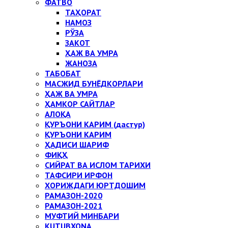
ФАТВО
ТАҲОРАТ
НАМОЗ
РЎЗА
ЗАКОТ
ҲАЖ ВА УМРА
ЖАНОЗА
ТАБОБАТ
МАСЖИД БУНЁДКОРЛАРИ
ҲАЖ ВА УМРА
ҲАМКОР САЙТЛАР
АЛОҚА
ҚУРЪОНИ КАРИМ (дастур)
ҚУРЪОНИ КАРИМ
ҲАДИСИ ШАРИФ
ФИҚҲ
СИЙРАТ ВА ИСЛОМ ТАРИХИ
ТАФСИРИ ИРФОН
ХОРИЖДАГИ ЮРТДОШИМ
РАМАЗОН-2020
РАМАЗОН-2021
МУФТИЙ МИНБАРИ
KUTUBXONA