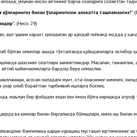
-аҳлоққа, умуман инсон ҳаётининг барча соҳаларига солаётган таҳ
.Ўз қўлларингиз билан ўзларингизни ҳалокатга ташламангиз!”
(
лидир”.
(Нисо. 29)
н, ақл-ҳушини карахт қиладиган ҳар қандай гиёҳванд модда у қа
баб бўлган омиллар ҳақида тўхталганда қуйидагиларга эътибор қ
шликда шахснинг ҳолатлари аҳамиятликдир. Масалан, тажанглик, а
и ҳаётий қийинчиликларга бардош бера олмаслик.
клланиши, асосан оиладаги муҳит, ота-онасининг кимлиги, оилад
 улар олиб бораётган тарбиявий ишларга боғлиқ.
ида, маълум бир фойдали яхши ёки ёмон йўлга киришида атроф 
 қаерда ва кимлар билан биргаликда бўлишлари, нима иш билан 
гиёҳвандлик-бангиликка қарши курашиш мустақил юртимизнинг ҳар 
даги мавжуд ҳар қандай зарарли иллатни йўқ қилиш ва унинг олд