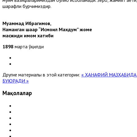
шарафли бурчимиздир.
Муҳаммад
Ибрагимов
,
Наманган ша
ар
“
Исмоил Махдум
”
жоме
масжиди имом хатиби
1898
марта ўқилди
Другие материалы в этой категории:
« ҲАНАФИЙ МАЗҲАБИДА
БУЮРАДИ »
Мақолалар