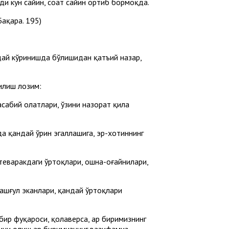
диди кун сайин, соат сайин ортиб бормоқда.
Бақара. 195)
ндай кўринишда бўлишидан қатъий назар,
илиш лозим:
сабий ҳолатлари, ўзини назорат қила
а қандай ўрин эгаллашига, эр-хотиннинг
теваракдаги ўртоқлари, ошна-оғайнилари,
машғул эканлари, қандай ўртоқлари
бир фуқароси, қолаверса, ҳар биримизнинг
ини олиш ҳар биримизнинг вазифамиз,