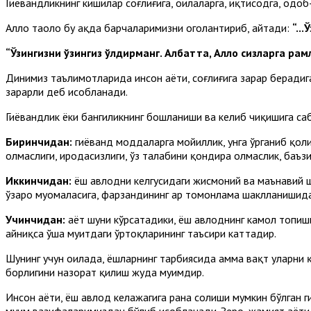
Гиёҳвандликнинг кишилар соғлиғига, оилаларга, иқтисодга, одоб
Аллоҳ таоло бу ҳақда барчаларимизни огоҳлантириб, айтади:
“..
“Ўзингизни ўзингиз ўлдирманг. Албатта, Аллоҳ сизларга раҳм
Динимиз таълимотларида инсон ҳаёти, соғлиғига зарар берадига
зарарли деб ҳисобланади.
Гиёҳвандлик ёки бангиликнинг бошланиши ва келиб чиқишига са
Биринчидан:
гиёҳванд моддаларга мойиллик, унга ўрганиб қоли
олмаслиги, иродасизлиги, ўз талабини қондира олмаслик, баъз
Иккинчидан:
ёш авлодни келгусидаги жисмоний ва маънавий ша
ўзаро муомаласига, фарзандининг ҳар томонлама шаклланишида
Учинчидан:
ҳаёт шуни кўрсатадики, ёш авлоднинг камол топиш
айниқса ўша муҳитдаги ўртоқларининг таъсири каттадир.
Шунинг учун оилада, ёшларнинг тарбиясида ҳамма вақт уларни
борлигини назорат қилиш жуда муҳимдир.
Инсон ҳаёти, ёш авлод келажагига раҳна солиши мумкин бўлган 
муҳим вазифаларимиздан бўлиб ҳисобланади. Зеро, жамият ҳаёти