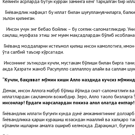
Кейинги асрларда бутун курраи заминга кенг тарқалган бир илла
Гиёҳвандлик нафақат бу иллат билан шуғулланувчиларга, балки 
эълон қилинган.
Инсон учун энг бебаҳо бойлик – бу соғлик-саломатликдир. Уни 
сақлаш, муҳофаза этиш энг муҳим мақсадлардан бўлиб ҳисоблана
Гиёҳванд моддаларни истеъмол қилиш инсон камолотига, имон
ўта салбий таъсир кўрсатади.
Инсоннинг эътиқоди кучли, мустаҳкам бўлиши билан бирга тани,
ҳақда Ҳазрати жаноб Расулуллоҳ саллаллоҳу алайҳи ва саллам ш
“Кучли, бақувват мўмин киши Аллоҳ наздида кучсиз мўмин
Демак, инсон Аллоҳга маҳбуб бўлиш йўлида сиҳат-саломатлиги ва
иллатлардан сақламоғи вожибдир. Зеро, Аллоҳ таоло бизларга
инсонлар! Ердаги нарсалардан покиза ҳалол ҳолатда енгла
Гиёҳвандлик иллати бугунги кунда дунё ҳамжамиятининг долза
Гиёҳвандликка қарши курашиш юзасидан маҳаллий ва халқаро т
кўламли ишларни амалга ошириб келмоқда. Дарҳақиқат, бугунги