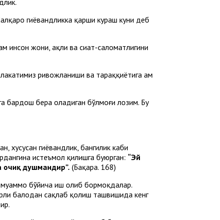
длик.
Халқаро гиёҳвандликка қарши кураш куни деб
ам инсон жони, ақли ва сиҳат-саломатлигини
лакатимиз ривожланиши ва тараққиётига ҳам
рга бардош бера оладиган бўлмоғи лозим. Бу
н, хусусан гиёҳвандлик, бангилик каби
ардангина истеъмол қилишга буюрган:
“Эй
га очиқ душмандир”.
(Бақара. 168)
ий муаммо бўйича иш олиб бормоқдалар.
тарли балодан сақлаб қолиш ташвишида кенг
ир.