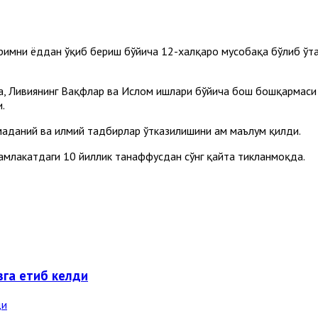
римни ёддан ўқиб бериш бўйича 12-халқаро мусобақа бўлиб ўта
ича, Ливиянинг Вақфлар ва Ислом ишлари бўйича бош бошқармаси
.
аданий ва илмий тадбирлар ўтказилишини ҳам маълум қилди.
мамлакатдаги 10 йиллик танаффусдан сўнг қайта тикланмоқда.
га етиб келди