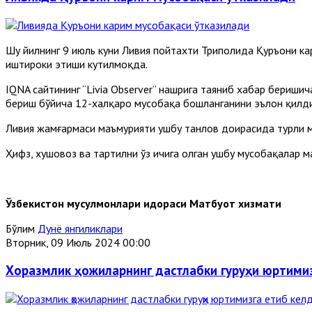
Шу йилнинг 9 июль куни Ливия пойтахти Триполида Қуръони ка
иштироки этиши кутилмоқда.
IQNA сайтининг “Livia Observer” нашрига таяниб хабар бериш
бериш бўйича 12-халқаро мусобақа бошланганини эълон қилди
Ливия жамғармаси маъмурияти ушбу танлов доирасида турли м
Ҳифз, хушовоз ва тартилни ўз ичига олган ушбу мусобақалар 
Ўзбекистон мусулмонлари идораси Матбуот хизмати
Бўлим
Дунё янгиликлари
Вторник, 09 Июль 2024 00:00
Хоразмлик ҳожиларнинг дастлабки гуруҳи юртимиз