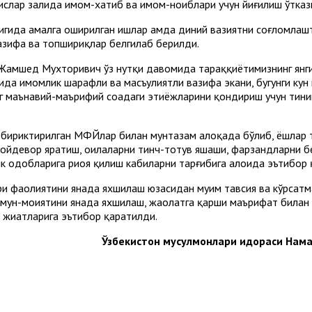
ислар залида имом-хатиб ва имом-ноиблари учун йиғилиш ўтказ
гида амалга оширилган ишлар ҳамда диний вазиятни соғломлаш
азифа ва топшириқлар белгилаб берилди.
Жамшед Мухторивич ўз нутқи давомида тараққиётимизнинг янги
ида имомлик шарафли ва масъулиятли вазифа экани, бугунги кун
 маънавий-маърифий соҳадаги эҳтиёжларини қондириш учун тини
 бириктирилган МФЙлар билан мунтазам алоқада бўлиб, ёшлар т
пойдевор яратиш, оилаларни тинч-тотув яшаши, фарзандларни б
к одобларига риоя қилиш кабиларни тарғибига алоҳида эътибор
и фаолиятини янада яхшилаш юзасидан муҳим тавсия ва кўрсат
ун-моҳиятини янада яхшилаш, жаҳолатга қарши маърифат билан
жиҳатларига эътибор қаратилди.
Ўзбекистон мусулмонлари идораси Нама