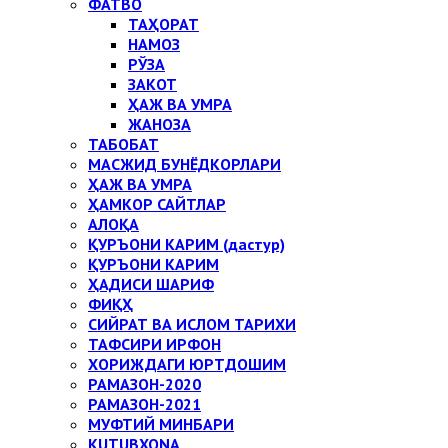
ФАТВО
ТАҲОРАТ
НАМОЗ
РЎЗА
ЗАКОТ
ҲАЖ ВА УМРА
ЖАНОЗА
ТАБОБАТ
МАСЖИД БУНЁДКОРЛАРИ
ҲАЖ ВА УМРА
ҲАМКОР САЙТЛАР
АЛОҚА
ҚУРЪОНИ КАРИМ (дастур)
ҚУРЪОНИ КАРИМ
ҲАДИСИ ШАРИФ
ФИҚҲ
СИЙРАТ ВА ИСЛОМ ТАРИХИ
ТАФСИРИ ИРФОН
ХОРИЖДАГИ ЮРТДОШИМ
РАМАЗОН-2020
РАМАЗОН-2021
МУФТИЙ МИНБАРИ
KUTUBXONA