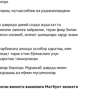
илди.
тириш, мутаассиблик ва радикаллашувни
 даврида диний соҳада жуда катта
 имоми замонга зийраклик, теран фикр билан
мсиз изланиб, хизмат қилишлари зарур экани
арбиясига алоҳида эътибор қаратиш, илм-
евақт тирик етим бўлмаслиги учун
 қаратиш таъкидланди.
малар берилди. Мураккаб даврда имом-
 курашиш ва мўмин-мусулмонлар
нган вилояти вакиллиги Матбуот хизмати