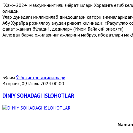
“Ҳаж–2024” мавсумининг илк зиёратчилари Хоразмга етиб келд
олишди.
Улар дунёдаги миллионлаб диндошлари қатори зиммаларидаги
Абу Ҳурайра розияллоҳу анҳудан ривоят қилинади: «Расулуллоҳ с
фақат жаннат бўлади!”, дедилар» (Имом Байҳақий ривояти).
Аллоҳдан барча ҳожиларнинг ҳажларини мабрур, ибодатлари мақ
Бўлим
Ўзбекистон янгиликлари
Вторник, 09 Июль 2024 00:00
DINIY SOHADAGI ISLOHOTLAR
Namang