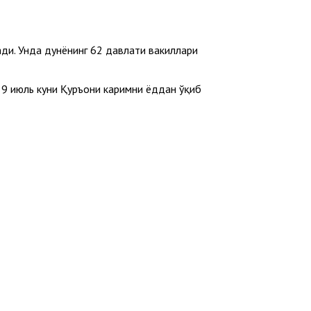
ди. Унда дунёнинг 62 давлати вакиллари
 9 июль куни Қуръони каримни ёддан ўқиб