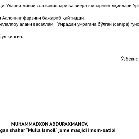
и. Уларни диний соҳа вакиллари ва зиёратчиларнинг яқинлари 
 Аллоҳнинг фарзини бажариб қайтишди.
оллаллоҳу алаиҳи васаллам: “Умрадан умрагача бўлган (сағира) гу
бул қилсин.
Ўзбекис
MUHAMMADXON ABDURAXMANOV,
an shahar "Mulla Ismoil" jome masjidi imom-xatibi