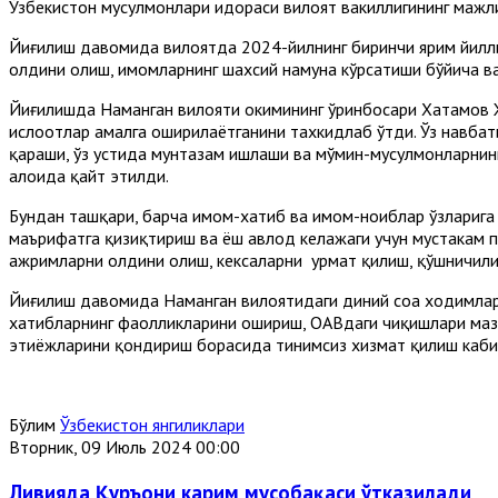
Ўзбекистон мусулмонлари идораси вилоят вакиллигининг мажл
Йиғилиш давомида вилоятда 2024-йилнинг биринчи ярим йилли
олдини олиш, имомларнинг шахсий намуна кўрсатиши бўйича в
Йиғилишда Наманган вилояти ҳокимининг ўринбосари Хатамов 
ислоҳотлар амалга оширилаётганини тахкидлаб ўтди. Ўз навбат
қараши, ўз устида мунтазам ишлаши ва мўмин-мусулмонларнинг
алоҳида қайт этилди.
Бундан ташқари, барча имом-хатиб ва имом-ноиблар ўзларига
маърифатга қизиқтириш ва ёш авлод келажаги учун мустаҳкам 
ажримларни олдини олиш, кексаларни ҳурмат қилиш, қўшничили
Йиғилиш давомида Наманган вилоятидаги диний соҳа ходимлар
хатибларнинг фаолликларини ошириш, ОАВдаги чиқишлари мазм
эҳтиёжларини қондириш борасида тинимсиз хизмат қилиш каби 
Бўлим
Ўзбекистон янгиликлари
Вторник, 09 Июль 2024 00:00
Ливияда Қуръони карим мусобақаси ўтказилади