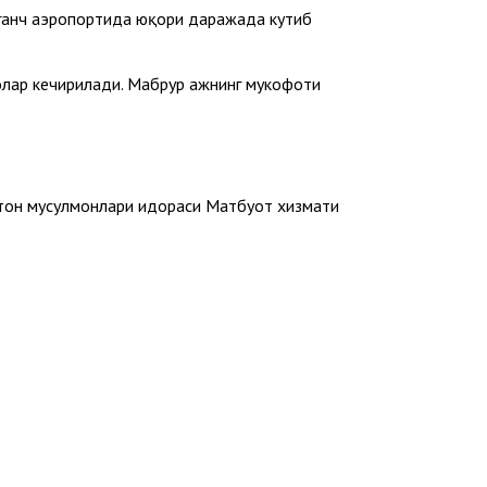
Урганч аэропортида юқори даражада кутиб
ноҳлар кечирилади. Мабрур ҳажнинг мукофоти
тон мусулмонлари идораси Матбуот хизмати