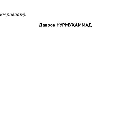
им ривояти).
Даврон НУРМУҲАММАД