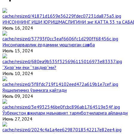
ИНСОННИНГ ИШИ ЮРИШМАСЛИГИНИ энг КАТТА 33 та САБА
Июль 16, 2024
Инсонпарварлик ёрдамини уюштирган саҳоба
Июль 15, 2024
“Ҳизр”ми ёки “тақдир”ми?
Июль 10, 2024
Яхшилигимиз ўзимизга қайтади
Июль 09, 2024
Ўзбекистон ҳожилари маънавият тарғиботчиларига айланади
Июнь 27, 2024