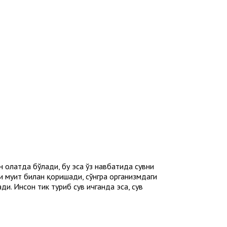
ҳолатда бўлади, бу эса ўз навбатида сувни
 муҳит билан қоришади, сўнгра организмдаги
и. Инсон тик туриб сув ичганда эса, сув