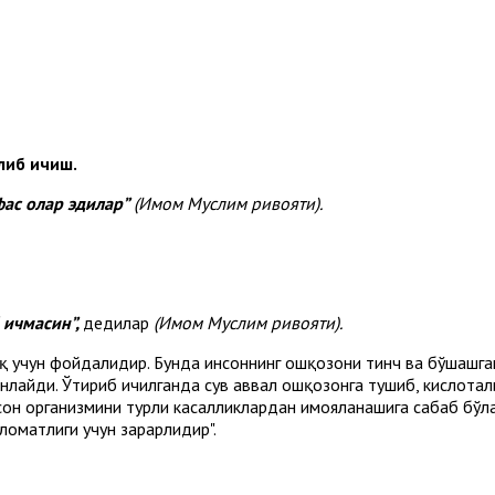
либ ичиш.
фас олар эдилар
”
(Имом Муслим ривояти).
 ичмасин”,
дедилар
(Имом Муслим ривояти).
 учун фойдалидир. Бунда инсоннинг ошқозони тинч ва бўшашган 
нлайди. Ўтириб ичилганда сув аввал ошқозонга тушиб, кислотали
он организмини турли касалликлардан ҳимояланашига сабаб бўлад
аломатлиги учун зарарлидир".