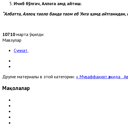
Ичиб бўлгач, Аллоҳга ҳамд айтиш.
“Албатта, Аллоҳ таоло банда таом еб Унга ҳамд айтганидан,
10710
марта ўқилди
Мавзулар
Суннат
,
Другие материалы в этой категории:
« Муваффақият ҳақида
Ав
Мақолалар