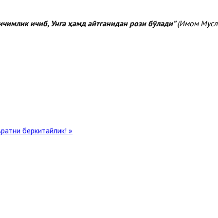
 ичимлик ичиб, Унга ҳамд айтганидан рози бўлади”
(Имом Мусл
ратни беркитайлик! »