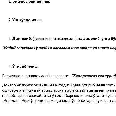
Бисмиллоҳни айтиш.
Ўнг қўлда ичиш.
Дам олиб,
(идишнинг ташқарисида)
нафас олиб, учга бў
“
Набий соллаллоҳу алайҳи васаллам ичимликда уч марта на
Ўтириб ичиш.
Расулуллоҳ соллаллоҳу алайҳи васаллам:
“Бирортангиз тик туриб
Доктор Абдураззоқ Киляний айтади: "Сувни ўтириб ичиш соғлиқ
ошқозонга ҳеч қандай тўсиқларсиз тўғри келиб тушишини таъми
микробларни тозалайди ва ўн икки бармоқ ичакка ўтади. Бу инс
тўғридан-тўғри ўн икки бармоқ ичакка ўтиб кетади. Бу инсон с