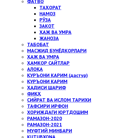
ФАТВО
ТАҲОРАТ
НАМОЗ
РЎЗА
ЗАКОТ
ҲАЖ ВА УМРА
ЖАНОЗА
ТАБОБАТ
МАСЖИД БУНЁДКОРЛАРИ
ҲАЖ ВА УМРА
ҲАМКОР САЙТЛАР
АЛОҚА
ҚУРЪОНИ КАРИМ (дастур)
ҚУРЪОНИ КАРИМ
ҲАДИСИ ШАРИФ
ФИҚҲ
СИЙРАТ ВА ИСЛОМ ТАРИХИ
ТАФСИРИ ИРФОН
ХОРИЖДАГИ ЮРТДОШИМ
РАМАЗОН-2020
РАМАЗОН-2021
МУФТИЙ МИНБАРИ
KUTUBXONA