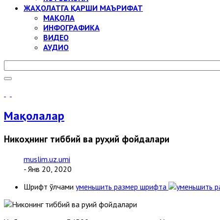
ЖАҲОЛАТГА ҚАРШИ МАЪРИФАТ
МАҚОЛА
ИНФОГРАФИКА
ВИДЕО
АУДИО
Мақолалар
Никоҳнинг тиббий ва руҳий фойдалари
muslim.uz.umi
- Янв 20, 2020
Шрифт ўлчами
уменьшить размер шрифта