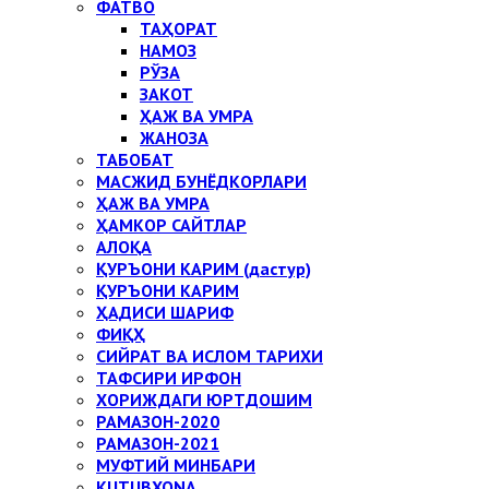
ФАТВО
ТАҲОРАТ
НАМОЗ
РЎЗА
ЗАКОТ
ҲАЖ ВА УМРА
ЖАНОЗА
ТАБОБАТ
МАСЖИД БУНЁДКОРЛАРИ
ҲАЖ ВА УМРА
ҲАМКОР САЙТЛАР
АЛОҚА
ҚУРЪОНИ КАРИМ (дастур)
ҚУРЪОНИ КАРИМ
ҲАДИСИ ШАРИФ
ФИҚҲ
СИЙРАТ ВА ИСЛОМ ТАРИХИ
ТАФСИРИ ИРФОН
ХОРИЖДАГИ ЮРТДОШИМ
РАМАЗОН-2020
РАМАЗОН-2021
МУФТИЙ МИНБАРИ
KUTUBXONA