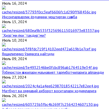
Июль 16, 2024
Инсонпарварлик ёрдамини уюштирган саҳоба
Июль 15, 2024
“Ҳизр”ми ёки “тақдир”ми?
Июль 10, 2024
Яхшилигимиз ўзимизга қайтади
Июль 09, 2024
Ўзбекистон ҳожилари маънавият тарғиботчиларига айланади
Июнь 27, 2024
Матбуот ва оммавий ахборот воситалари ходимларига
Июнь 26, 2024