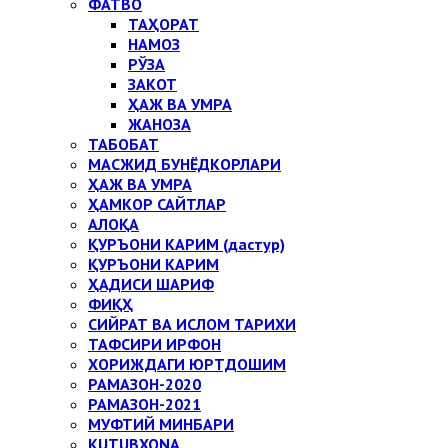
ФАТВО
ТАҲОРАТ
НАМОЗ
РЎЗА
ЗАКОТ
ҲАЖ ВА УМРА
ЖАНОЗА
ТАБОБАТ
МАСЖИД БУНЁДКОРЛАРИ
ҲАЖ ВА УМРА
ҲАМКОР САЙТЛАР
АЛОҚА
ҚУРЪОНИ КАРИМ (дастур)
ҚУРЪОНИ КАРИМ
ҲАДИСИ ШАРИФ
ФИҚҲ
СИЙРАТ ВА ИСЛОМ ТАРИХИ
ТАФСИРИ ИРФОН
ХОРИЖДАГИ ЮРТДОШИМ
РАМАЗОН-2020
РАМАЗОН-2021
МУФТИЙ МИНБАРИ
KUTUBXONA