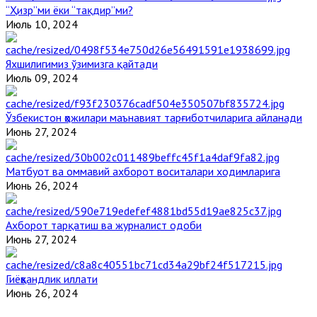
“Ҳизр”ми ёки “тақдир”ми?
Июль 10, 2024
Яхшилигимиз ўзимизга қайтади
Июль 09, 2024
Ўзбекистон ҳожилари маънавият тарғиботчиларига айланади
Июнь 27, 2024
Матбуот ва оммавий ахборот воситалари ходимларига
Июнь 26, 2024
Ахборот тарқатиш ва журналист одоби
Июнь 27, 2024
Гиёҳвандлик иллати
Июнь 26, 2024