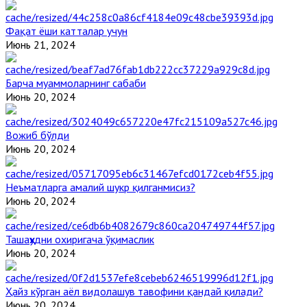
Фақат ёши катталар учун
Июнь 21, 2024
Барча муаммоларнинг сабаби
Июнь 20, 2024
Вожиб бўлди
Июнь 20, 2024
Неъматларга амалий шукр қилганмисиз?
Июнь 20, 2024
Ташаҳҳудни охиригача ўқимаслик
Июнь 20, 2024
Ҳайз кўрган аёл видолашув тавофини қандай қилади?
Июнь 20, 2024