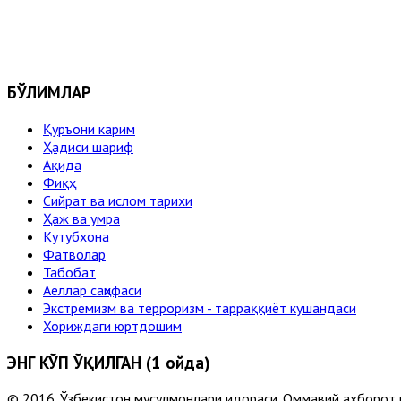
БЎЛИМЛАР
Қуръони карим
Ҳадиси шариф
Ақида
Фиқҳ
Сийрат ва ислом тарихи
Ҳаж ва умра
Кутубхона
Фатволар
Табобат
Аёллар саҳифаси
Экстремизм ва терроризм - тарраққиёт кушандаси
Хориждаги юртдошим
ЭНГ КЎП ЎҚИЛГАН (1 ойда)
© 2016. Ўзбекистон мусулмонлари идораси. Оммавий ахборот 