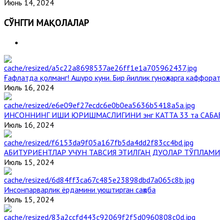
Июнь 14, 2024
СЎНГГИ МАҚОЛАЛАР
Ғафлатда қолманг! Ашуро куни. Бир йиллик гуноҳларга каффорат
Июль 16, 2024
ИНСОННИНГ ИШИ ЮРИШМАСЛИГИНИ энг КАТТА 33 та САБА
Июль 16, 2024
АБИТУРИЕНТЛАР УЧУН ТАВСИЯ ЭТИЛГАН ДУОЛАР ТЎПЛАМИ
Июль 15, 2024
Инсонпарварлик ёрдамини уюштирган саҳоба
Июль 15, 2024