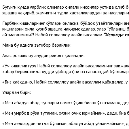
Бугунги кунда ғарблик олимлар оилали инсонлар устида олиб 
яшашга чақириб, жамиятни турли хасталиклардан ва наслларн
Ғарблик кишиларнинг кўплари оиласиз, бўйдоқ ўтаётганлари ҳа
кишиларни оила қуриб яшашга чақирмоқдалар. Улар “Уйланиш б
айтмаганмиди?! Набий соллаллоҳу алайҳи васаллам
“Исломда та
Мана бу ҳадисга эътибор берайлик:
Анас розияллоҳу анҳудан ривоят қилинади:
«Уч кишилик гуруҳ Набий соллаллоҳу алайҳи васалламнинг завжала
хабар берилганида худди у(ибодат)ни оз санагандай бўлдилар
«Биз қаёқда-ю, Набий соллаллоҳу алайҳи васаллам қаёқдалар, у 
Улардан бири:
«Мен абадул абад тунларни намоз ўқиш билан ўтказаман», дед
«Мен умрбод рўза тутаман, оғзим очиқ юрмайман», деди. Яна 
«Мен аёллардан четда бўламан, абадул абад уйланмайман», д