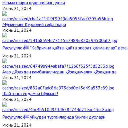
Неъматларга шукр қилиш дуоси
Июнь 21, 2024
Мўминнинг Қуръоний сифатлари
Июнь 21, 2024
Расулуллоҳ ﷺ “Қабримни қайта-қайта зиёрат қилманглар” де
Июнь 21, 2024
Агар дўзахдан камбағалликдан қўрққанчалик қўрққанида
Июнь 21, 2024
Шайтонга ёрдамчи бўлманг!
Июнь 21, 2024
Расулуллоҳ ﷺ уйқудан турганларида ўқиган дуолари
Июнь 21, 2024