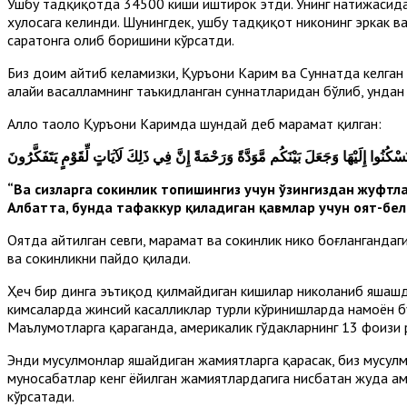
Ушбу тадқиқотда 34500 киши иштирок этди. Унинг натижасида 
хулосага келинди. Шунингдек, ушбу тадқиқот никоҳнинг эркак в
саратонга олиб боришини кўрсатди.
Биз доим айтиб келамизки, Қуръони Карим ва Суннатда келган
алайҳи васалламнинг таъкидланган суннатларидан бўлиб, ундан
Аллоҳ таоло Қуръони Каримда шундай деб марҳамат қилган:
ْكُنُوا إِلَيْهَا وَجَعَلَ بَيْنَكُم مَّوَدَّةً وَرَحْمَةً إِنَّ فِي ذَلِكَ لَآيَاتٍ لِّقَوْمٍ يَتَفَكَّرُونَ
“Ва сизларга сокинлик топишингиз учун ўзингиздан жуфтлар
Албатта, бунда тафаккур қиладиган қавмлар учун оят-бе
Оятда айтилган севги, марҳамат ва сокинлик никоҳ боғлангандаг
ва сокинликни пайдо қилади.
Ҳеч бир динга эътиқод қилмайдиган кишилар никоҳланиб яшашд
кимсаларда жинсий касалликлар турли кўринишларда намоён бў
Маълумотларга қараганда, америкалик гўдакларнинг 13 фоизи 
Энди мусулмонлар яшайдиган жамиятларга қарасак, биз мусулм
муносабатлар кенг ёйилган жамиятлардагига нисбатан жуда ҳа
кўрсатади.