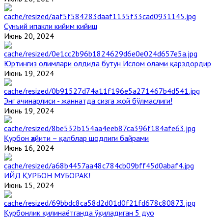
Сунъий ипакли кийим кийиш
Июнь 20, 2024
Юртингиз олимлари олдида бутун Ислом олами қарздордир
Июнь 19, 2024
Энг ачинарлиси - жаннатда сизга жой бўлмаслиги!
Июнь 19, 2024
Қурбон ҳайити – қалблар шодлиги байрами
Июнь 16, 2024
ИЙД ҚУРБОН МУБОРАК!
Июнь 15, 2024
Қурбонлик қилинаётганда ўқиладиган 5 дуо