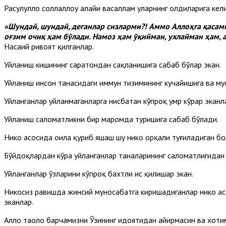
Расулуллоҳ соллаллоҳу алайҳи васаллам уларнинг олдиларига кел
«Шундай, шундай, деганлар сизларми?! Аммо Аллоҳга қасамк
оғзим очиқ ҳам бўлади. Намоз ҳам ўқийман, ухлайман ҳам, а
Насаий ривоят қилганлар.
Уйланиш кишининг саратондан сақланишига сабаб бўлар экан.
Уйланиш инсон танасидаги иммун тизимининг кучайишига ва мус
Уйланганлар уйланмаганларга нисбатан кўпроқ умр кўрар эканл
Уйланиш саломатликни бир маромда туришига сабаб бўлади.
Никоҳ асосида оила қуриб яшаш шу никоҳ орқали туғиладиган бол
Бўйдоқлардан кўра уйланганлар таналарининг саломатлигидан к
Уйланганлар ўзларини кўпроқ бахтли ҳис қилишар экан.
Никоҳсиз равишда жинсий муносабатга киришадиганлар никоҳ ас
эканлар.
Аллоҳ таоло барчамизни Ўзининг ҳидоятидан айирмасин ва хоти