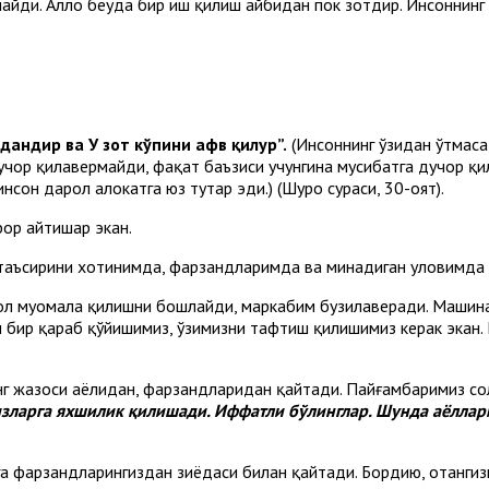
йди. Аллоҳ беҳуда бир иш қилиш айбидан пок зотдир. Инсоннинг
бдандир ва У зот кўпини афв қилур”.
(Инсоннинг ўзидан ўтмаса,
 дучор қилавермайди, фақат баъзиси учунгина мусибатга дучор қи
нсон дарҳол ҳалокатга юз тутар эди.) (Шуро сураси, 30-оят).
фор айтишар экан.
 таъсирини хотинимда, фарзандларимда ва минадиган уловимда 
пол муомала қилишни бошлайди, маркабим бузилаверади. Машинал
м бир қараб қўйишимиз, ўзимизни тафтиш қилишимиз керак экан.
нг жазоси аёлидан, фарзандларидан қайтади. Пайғамбаримиз сол
изларга яхшилик қилишади. Иффатли бўлинглар. Шунда аёлла
зга фарзандларингиздан зиёдаси билан қайтади. Бордию, отангизга