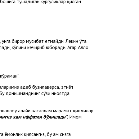
 бошига тушадиган кўргуликлар қилган
 унга бирор мусибат етмайди. Лекин ўта
лади, кўпини кечириб юборади. Агар Аллоҳ
кўраман”.
аримиз ҳадеб бузилаверса, эҳтиёт
 Бу донишманднинг сўзи ниҳоятда
лаллоҳу алайҳи васаллам марҳамат қилдилар:
рингиз ҳам иффатли бўлишади
”
.
Имом
 ёмонлик қилсангиз, бу ҳам сизга