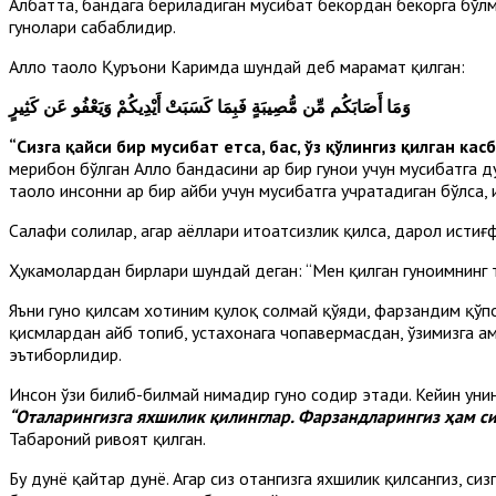
Албатта, бандага бериладиган мусибат бекордан бекорга бўлма
гуноҳлари сабаблидир.
Аллоҳ таоло Қуръони Каримда шундай деб марҳамат қилган:
وَمَا أَصَابَكُم مِّن مُّصِيبَةٍ فَبِمَا كَسَبَتْ أَيْدِيكُمْ وَيَعْفُو عَن كَثِيرٍ
“Сизга қайси бир мусибат етса, бас, ўз қўлингиз қилган кас
меҳрибон бўлган Аллоҳ бандасини ҳар бир гуноҳи учун мусибатга
таоло инсонни ҳар бир айби учун мусибатга учратадиган бўлса, и
Салафи солиҳлар, агар аёллари итоатсизлик қилса, дарҳол истиғ
Ҳукамолардан бирлари шундай деган: “Мен қилган гуноҳимнинг
Яъни гуноҳ қилсам хотиним қулоқ солмай қўяди, фарзандим қў
қисмлардан айб топиб, устахонага чопавермасдан, ўзимизга ҳа
эътиборлидир.
Инсон ўзи билиб-билмай нимадир гуноҳ содир этади. Кейин уни
“
Оталарингизга яхшилик қилинглар. Фарзандларингиз ҳам с
Табароний ривоят қилган.
Бу дунё қайтар дунё. Агар сиз отангизга яхшилик қилсангиз, си