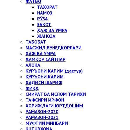
ФАТВО
ТАҲОРАТ
НАМОЗ
РЎЗА
ЗАКОТ
ҲАЖ ВА УМРА
ЖАНОЗА
ТАБОБАТ
МАСЖИД БУНЁДКОРЛАРИ
ҲАЖ ВА УМРА
ҲАМКОР САЙТЛАР
АЛОҚА
ҚУРЪОНИ КАРИМ (дастур)
ҚУРЪОНИ КАРИМ
ҲАДИСИ ШАРИФ
ФИҚҲ
СИЙРАТ ВА ИСЛОМ ТАРИХИ
ТАФСИРИ ИРФОН
ХОРИЖДАГИ ЮРТДОШИМ
РАМАЗОН-2020
РАМАЗОН-2021
МУФТИЙ МИНБАРИ
KUTUBXONA