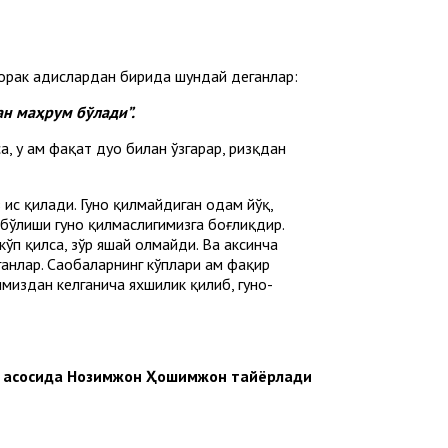
борак ҳадислардан бирида шундай деганлар:
ан маҳрум бўлади”.
, у ҳам фақат дуо билан ўзгарар, ризқдан
ҳис қилади. Гуноҳ қилмайдиган одам йўқ,
бўлиши гуноҳ қилмаслигимизга боғлиқдир.
 кўп қилса, зўр яшай олмайди. Ва аксинча
ганлар. Саҳобаларнинг кўплари ҳам фақир
имиздан келганича яхшилик қилиб, гуноҳ-
 асосида Нозимжон Ҳошимжон тайёрлади