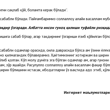
ни сақлаб қўй, болангга керак бўлади”.
и сабабли бўлади. Пайғамбаримиз соллаллоҳу алайҳи васаллам му
ақдир ўзгаради. Албатта инсон гуноҳ қилиши туфайли ризқид
шига сабаб бўлар, агар тақдирнинг ўзгариши ёзиб қўйилган бўлса
и сабабли одамлар орасида, оила даврасида бўлса ҳам ўзини ёлғиз 
уноҳ қилмагандек бўлаверамиз. Ҳаётимизнинг хотиржам ва ширин 
иб қолган. Кўп молу дунёга эга бўлган одамлар ҳам, агар гуноҳни
ам, зўр яшайди. Расулуллоҳ соллаллоҳу алайҳи васаллам фақир бўл
з ширин бўлишини истасак, ибодатларни ўз вақтида адо этиб, қўл
Интернет маълумотлари