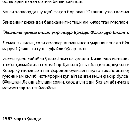
болаларингиздан ортиғи билан қайтади.
Баъзи халқларда шундай мақол бор экан “Отангни урган қамчинг
Банданинг ризқидан бараканинг кетиши ҳам қилаётган гуноҳлар
“Яхшилик қилиш билан умр зиёда бўлади. Фақат дуо билан т
Демак, яхшилик, солиҳ амаллар қилиш инсон умрининг зиёда бўли
маҳрум бўлиш эса гуноҳ туфайли бўлар экан.
Инсон гуноҳи сабабли ўзини ёлғиз ҳис қилади. Киши гуноҳ қилган
тавба қилмайдиган одам бор. Қанча кўп тавба қилсак, шунча г
Ҳозир кўпчилик ҳаётнинг фаровон бўлишини пулга тақайдиган бўл
гуноҳни кам қилиб, истиғфорни кўп айтадиган киши фақир бўлса ҳ
бўлишган. Лекин ҳаётлари сокин, саодатли эди. Биз ҳам ҳаётими
маъсиятлардан тийилайлик.
2583
марта ўқилди