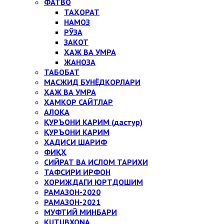
ФАТВО
ТАҲОРАТ
НАМОЗ
РЎЗА
ЗАКОТ
ҲАЖ ВА УМРА
ЖАНОЗА
ТАБОБАТ
МАСЖИД БУНЁДКОРЛАРИ
ҲАЖ ВА УМРА
ҲАМКОР САЙТЛАР
АЛОҚА
ҚУРЪОНИ КАРИМ (дастур)
ҚУРЪОНИ КАРИМ
ҲАДИСИ ШАРИФ
ФИҚҲ
СИЙРАТ ВА ИСЛОМ ТАРИХИ
ТАФСИРИ ИРФОН
ХОРИЖДАГИ ЮРТДОШИМ
РАМАЗОН-2020
РАМАЗОН-2021
МУФТИЙ МИНБАРИ
KUTUBXONA