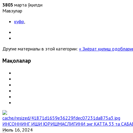
3803
марта ўқилди
Мавзулар
куфр
,
Другие материалы в этой категории:
« Зиёрат қилиш одоблари
Мақолалар
ИНСОННИНГ ИШИ ЮРИШМАСЛИГИНИ энг КАТТА 33 та САБА
Июль 16, 2024