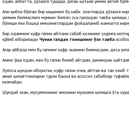
одам, албатта, дўзахга тушади, деган қатъий ҳукмни айтиб бўл
Аҳли қибла бўлган бир кишининг бу каби ҳолатларда дўзахга ки
ҳукмини билмаслиги мумкин. Билгач эса гуноҳидан тавба қилиш
бўлиши ёки бошқа имкониятлардан фойдаланиб жаннатга кири
Бир одамнинг куфр гапни айтгани сабаб қозининг ҳузурига келти
қўйиб юборилади.
Чунки гапдан тонишнинг ўзи тавба
ҳисобл
Агар айбдор мен бу гапнинг куфр эканини билмасдим, деса унг
Аммо ўша одам, мен бу гапни билиб айтдим, динимдан қайтдим,
Хулоса шундан иборатки, куфр гапни очиқ айтган ва тан олиб 
амал қилаётганларни турли баҳона ва асоссиз сабаблар туфайл
келмайди.
Шундай экан, мусулмоннинг имонини муҳокама қилишга ўта хуш