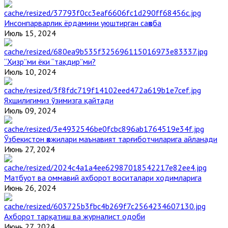
Инсонпарварлик ёрдамини уюштирган саҳоба
Июль 15, 2024
“Ҳизр”ми ёки “тақдир”ми?
Июль 10, 2024
Яхшилигимиз ўзимизга қайтади
Июль 09, 2024
Ўзбекистон ҳожилари маънавият тарғиботчиларига айланади
Июнь 27, 2024
Матбуот ва оммавий ахборот воситалари ходимларига
Июнь 26, 2024
Ахборот тарқатиш ва журналист одоби
Июнь 27, 2024