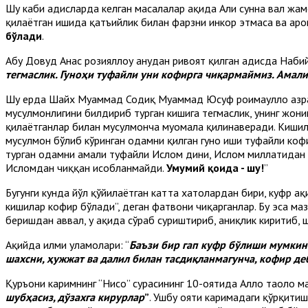
Шу каби ҳадисларда келган масалалар ҳақида Аҳли сунна вал жа
қилаётган ишида қатъийлик билан фарзни инкор этмаса ва ҳаро
бўлади
.
Абу Довуд Анас розияллоҳу анҳудан ривоят қилган ҳадисда Набий
тегмаслик. Гуноҳи туфайли уни кофирга чиқармаймиз. Амал
Шу ерда Шайх Муҳаммад Содиқ Муҳаммад Юсуф роҳимаҳуллоҳ ҳазра
мусулмонлигини билдириб турган кишига тегмаслик, унинг жониг
қилаётганлар билан мусулмонча муомала қилинаверади. Кишиларни
мусулмон бўлиб кўринган одамни қилган гуноҳ иши туфайли коф
турган одамни амали туфайли Ислом дини, Ислом миллатидан 
Исломдан чиққан ҳисобланмайди.
Умумий қоида - шу!
”
Бугунги кунда йўл қўйилаётган катта хатолардан бири, куфр ҳ
кишилар кофир бўлади”, деган фатвони чиқарганлар. Бу эса маз
беришдан аввал, у ҳақида сўраб суриштириб, аниқлик киритиб, 
Ақийда илми уламолари: “
Баъзи бир гап куфр бўлиши мумкин.
шахсни, ҳужжат ва далил билан тасдиқланмагунча, кофир д
Қуръони каримнинг “Нисо” сурасининг 10-оятида Аллоҳ таоло м
шубҳасиз, дўзахга кирурлар
”
. Ушбу ояти каримадаги қўрқитиш