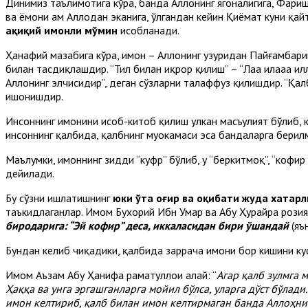
Динимиз таълимотига кўра, банда Аллоҳнинг ягоналигига, Фари
ва ёмони ҳам Аллоҳдан эканига, ўлгандан кейин Қиёмат куни қа
ҳақиқий
имонли
мўмин
ҳисобланади.
Ҳанафий мазҳабига кўра, имон – Аллоҳнинг ҳузуридан Пайғамбари
билан тасдиқлашдир. “Тил билан иқрор қилиш” – “Лаа илааҳа илл
Аллоҳнинг элчисидир”, деган сўзларни талаффуз қилишдир. “Қа
ишонишдир.
Инсоннинг имонини ҳисоб-китоб қилиш улкан масъулият бўлиб, к
инсоннинг қалбида, қалбнинг муҳокамаси эса бандаларга берилм
Маълумки, имоннинг зидди “куфр” бўлиб, у “беркитмоқ”, “кофир
дейилади.
Бу сўзни ишлатишнинг
юки ўта оғир ва оқибати жуда хатарл
таъкидлаганлар. Имом Бухорий Ибн Умар ва Абу Ҳурайра розиял
биродарига:
“Эй кофир”
деса, иккаласидан бири ўшандай
(яъ
Бундан келиб чиқадики, қалбида заррача имони бор кишини ку
Имом Аъзам Абу Ҳанифа раҳматуллоҳи алайҳ: “
Агар
қалб зулмга 
Ҳаққа
ва
унга эргашганларга мойил бўлса, уларга дўст бўлади
имон келтириб, қалб билан имон
келтирмаган банда
Аллоҳн