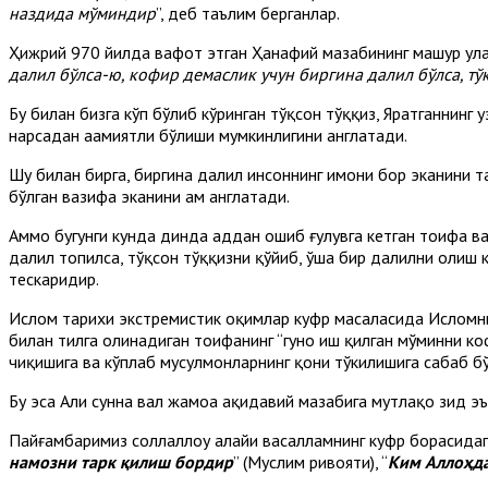
наздида
мўминдир
”, деб таълим берганлар.
Ҳижрий 970 йилда вафот этган Ҳанафий мазҳабининг машҳур ула
далил
бўлса-ю,
кофир демаслик учун биргина далил
бўлса, т
Бу билан бизга кўп бўлиб кўринган тўқсон тўққиз, Яратганнинг ҳ
нарсадан аҳамиятли бўлиши мумкинлигини англатади.
Шу билан бирга, биргина далил инсоннинг имони бор эканини 
бўлган вазифа эканини ҳам англатади.
Аммо бугунги кунда динда ҳаддан ошиб ғулувга кетган тоифа в
далил топилса, тўқсон тўққизни қўйиб, ўша бир далилни олиш к
тескаридир.
Ислом тарихи экстремистик оқимлар куфр масаласида Исломнин
билан тилга олинадиган тоифанинг “гуноҳ иш қилган мўминни к
чиқишига ва кўплаб мусулмонларнинг қони тўкилишига сабаб бў
Бу эса Аҳли сунна вал жамоа ақидавий мазҳабига мутлақо зид э
Пайғамбаримиз соллаллоҳу алайҳи васалламнинг куфр борасидаг
намозни тарк қилиш бордир
” (Муслим ривояти), “
Ким Аллоҳда