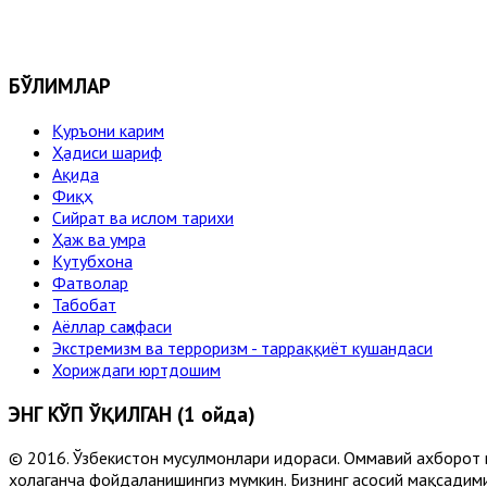
БЎЛИМЛАР
Қуръони карим
Ҳадиси шариф
Ақида
Фиқҳ
Сийрат ва ислом тарихи
Ҳаж ва умра
Кутубхона
Фатволар
Табобат
Аёллар саҳифаси
Экстремизм ва терроризм - тарраққиёт кушандаси
Хориждаги юртдошим
ЭНГ КЎП ЎҚИЛГАН (1 ойда)
© 2016. Ўзбекистон мусулмонлари идораси. Оммавий ахборот 
хоҳлаганча фойдаланишингиз мумкин. Бизнинг асосий мақсадими