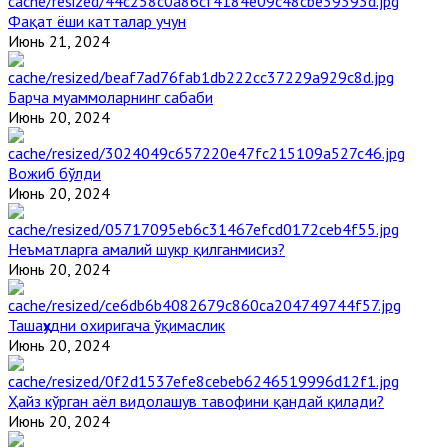
Фақат ёши катталар учун
Июнь 21, 2024
Барча муаммоларнинг сабаби
Июнь 20, 2024
Вожиб бўлди
Июнь 20, 2024
Неъматларга амалий шукр қилганмисиз?
Июнь 20, 2024
Ташаҳҳудни охиригача ўқимаслик
Июнь 20, 2024
Ҳайз кўрган аёл видолашув тавофини қандай қилади?
Июнь 20, 2024