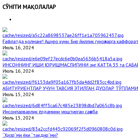
СЎНГГИ МАҚОЛАЛАР
Ғафлатда қолманг! Ашуро куни. Бир йиллик гуноҳларга каффорат
Июль 16, 2024
ИНСОННИНГ ИШИ ЮРИШМАСЛИГИНИ энг КАТТА 33 та САБА
Июль 16, 2024
АБИТУРИЕНТЛАР УЧУН ТАВСИЯ ЭТИЛГАН ДУОЛАР ТЎПЛАМИ
Июль 15, 2024
Инсонпарварлик ёрдамини уюштирган саҳоба
Июль 15, 2024
“Ҳизр”ми ёки “тақдир”ми?