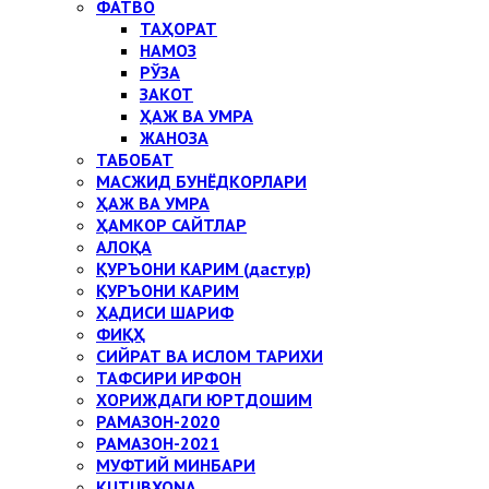
ФАТВО
ТАҲОРАТ
НАМОЗ
РЎЗА
ЗАКОТ
ҲАЖ ВА УМРА
ЖАНОЗА
ТАБОБАТ
МАСЖИД БУНЁДКОРЛАРИ
ҲАЖ ВА УМРА
ҲАМКОР САЙТЛАР
АЛОҚА
ҚУРЪОНИ КАРИМ (дастур)
ҚУРЪОНИ КАРИМ
ҲАДИСИ ШАРИФ
ФИҚҲ
СИЙРАТ ВА ИСЛОМ ТАРИХИ
ТАФСИРИ ИРФОН
ХОРИЖДАГИ ЮРТДОШИМ
РАМАЗОН-2020
РАМАЗОН-2021
МУФТИЙ МИНБАРИ
KUTUBXONA