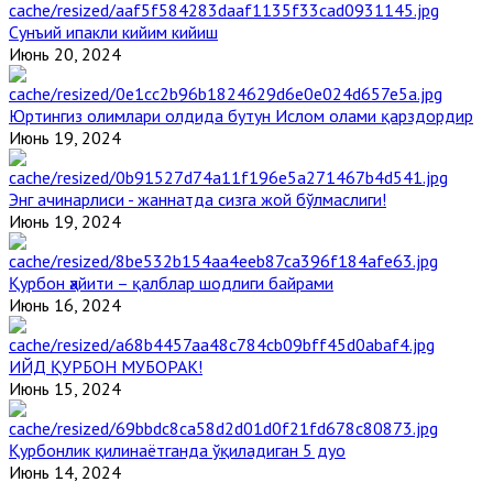
Сунъий ипакли кийим кийиш
Июнь 20, 2024
Юртингиз олимлари олдида бутун Ислом олами қарздордир
Июнь 19, 2024
Энг ачинарлиси - жаннатда сизга жой бўлмаслиги!
Июнь 19, 2024
Қурбон ҳайити – қалблар шодлиги байрами
Июнь 16, 2024
ИЙД ҚУРБОН МУБОРАК!
Июнь 15, 2024
Қурбонлик қилинаётганда ўқиладиган 5 дуо
Июнь 14, 2024