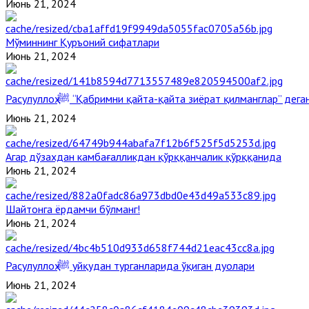
Июнь 21, 2024
Мўминнинг Қуръоний сифатлари
Июнь 21, 2024
Расулуллоҳ ﷺ “Қабримни қайта-қайта зиёрат қилманглар” де
Июнь 21, 2024
Агар дўзахдан камбағалликдан қўрққанчалик қўрққанида
Июнь 21, 2024
Шайтонга ёрдамчи бўлманг!
Июнь 21, 2024
Расулуллоҳ ﷺ уйқудан турганларида ўқиган дуолари
Июнь 21, 2024