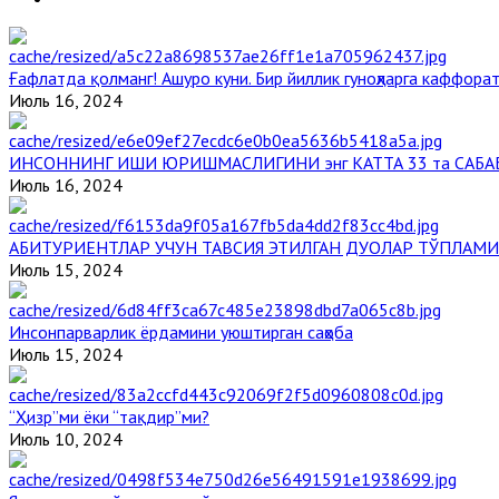
Ғафлатда қолманг! Ашуро куни. Бир йиллик гуноҳларга каффорат
Июль 16, 2024
ИНСОННИНГ ИШИ ЮРИШМАСЛИГИНИ энг КАТТА 33 та САБА
Июль 16, 2024
АБИТУРИЕНТЛАР УЧУН ТАВСИЯ ЭТИЛГАН ДУОЛАР ТЎПЛАМИ
Июль 15, 2024
Инсонпарварлик ёрдамини уюштирган саҳоба
Июль 15, 2024
“Ҳизр”ми ёки “тақдир”ми?
Июль 10, 2024