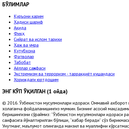
БЎЛИМЛАР
Қуръони карим
Ҳадиси шариф
Ақида
Фиқҳ
Сийрат ва ислом тарихи
Ҳаж ва умра
Кутубхона
Фатволар
Табобат
Аёллар саҳифаси
Экстремизм ва терроризм - тарраққиёт кушандаси
Хориждаги юртдошим
ЭНГ КЎП ЎҚИЛГАН (1 ойда)
© 2016. Ўзбекистон мусулмонлари идораси. Оммавий ахборот 
хоҳлаганча фойдаланишингиз мумкин. Бизнинг асосий мақсадими
беришингизни сўраймиз: “Ўзбекистон мусулмонлари идораси рас
саҳифасига йўналтирилган бўлиши, “хабар беради” сўз бирикмас
Унутманг, маълумот олинганда манзил ва муаллифни кўрсатмасл