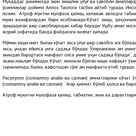
Муқаддас динимизда экин экишлик улуғ ва савобли амалларда
ўсимликлар дойимо Аллох Таолога тасбих айтиб туради. Инсон
лозим. Атроф-муҳитни муҳофаза қилиш, келажак авлодга таби
муҳим вазифалардан бири ҳисобланади.Кўчат экиш, деҳқончил
эришадиган ажр-савобларидан хабар беради. Ушбу амал инсон
жорий сифатида банда фойдасига хизмат қилади.
Мўмин яхши ният билан кўчат экса улуғ ажр-савобга эга бўлади.
экса, ундан ейилса унга садақа бўлади. Ўғирлангани ҳам унин
экиндан бирортаси манфаат олса унинг учун садақа бўлади”, д
экани маълум бўлади. Кўчат экмоқчи бўлган киши нафақат ўзин
тириклигида, балки, вафотидан сўнг ҳам манфаати етиб туради.
Расулуллоҳ (соллаллоҳу алайҳи ва саллам) умматларини кўчат ў
(соллаллоҳу алайҳи ва саллам): “Агар қиёмат бўлиб қолса ва би
Атроф мухитни мухофаза қилиш, табиатни, экин ва дарахтлар