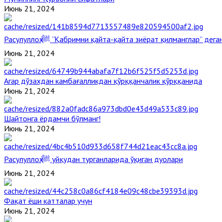
Июнь 21, 2024
Расулуллоҳ ﷺ “Қабримни қайта-қайта зиёрат қилманглар” де
Июнь 21, 2024
Агар дўзахдан камбағалликдан қўрққанчалик қўрққанида
Июнь 21, 2024
Шайтонга ёрдамчи бўлманг!
Июнь 21, 2024
Расулуллоҳ ﷺ уйқудан турганларида ўқиган дуолари
Июнь 21, 2024
Фақат ёши катталар учун
Июнь 21, 2024