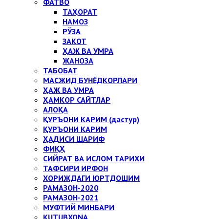
ФАТВО
ТАҲОРАТ
НАМОЗ
РЎЗА
ЗАКОТ
ҲАЖ ВА УМРА
ЖАНОЗА
ТАБОБАТ
МАСЖИД БУНЁДКОРЛАРИ
ҲАЖ ВА УМРА
ҲАМКОР САЙТЛАР
АЛОҚА
ҚУРЪОНИ КАРИМ (дастур)
ҚУРЪОНИ КАРИМ
ҲАДИСИ ШАРИФ
ФИҚҲ
СИЙРАТ ВА ИСЛОМ ТАРИХИ
ТАФСИРИ ИРФОН
ХОРИЖДАГИ ЮРТДОШИМ
РАМАЗОН-2020
РАМАЗОН-2021
МУФТИЙ МИНБАРИ
KUTUBXONA