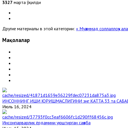
3327
марта ўқилди
Другие материалы в этой категории:
« Муҳаммад соллаллоҳу ал
Мақолалар
ИНСОННИНГ ИШИ ЮРИШМАСЛИГИНИ энг КАТТА 33 та САБА
Июль 16, 2024
Инсонпарварлик ёрдамини уюштирган саҳоба