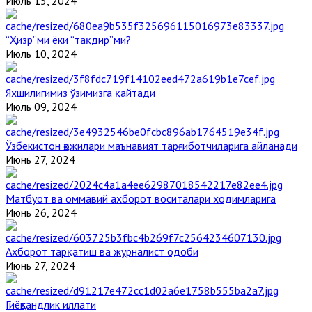
Июль 15, 2024
“Ҳизр”ми ёки “тақдир”ми?
Июль 10, 2024
Яхшилигимиз ўзимизга қайтади
Июль 09, 2024
Ўзбекистон ҳожилари маънавият тарғиботчиларига айланади
Июнь 27, 2024
Матбуот ва оммавий ахборот воситалари ходимларига
Июнь 26, 2024
Ахборот тарқатиш ва журналист одоби
Июнь 27, 2024
Гиёҳвандлик иллати