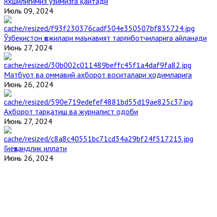
Яхшилигимиз ўзимизга қайтади
Июль 09, 2024
Ўзбекистон ҳожилари маънавият тарғиботчиларига айланади
Июнь 27, 2024
Матбуот ва оммавий ахборот воситалари ходимларига
Июнь 26, 2024
Ахборот тарқатиш ва журналист одоби
Июнь 27, 2024
Гиёҳвандлик иллати
Июнь 26, 2024