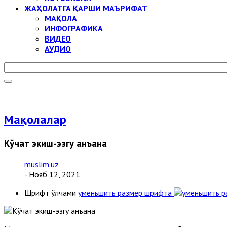
ЖАҲОЛАТГА ҚАРШИ МАЪРИФАТ
МАҚОЛА
ИНФОГРАФИКА
ВИДЕО
АУДИО
Мақолалар
Кўчат экиш-эзгу анъана
muslim.uz
- Нояб 12, 2021
Шрифт ўлчами
уменьшить размер шрифта