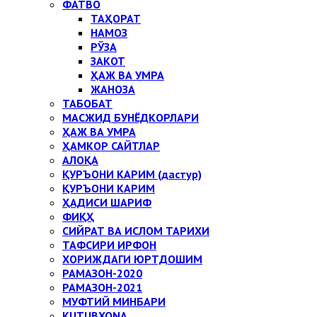
ФАТВО
ТАҲОРАТ
НАМОЗ
РЎЗА
ЗАКОТ
ҲАЖ ВА УМРА
ЖАНОЗА
ТАБОБАТ
МАСЖИД БУНЁДКОРЛАРИ
ҲАЖ ВА УМРА
ҲАМКОР САЙТЛАР
АЛОҚА
ҚУРЪОНИ КАРИМ (дастур)
ҚУРЪОНИ КАРИМ
ҲАДИСИ ШАРИФ
ФИҚҲ
СИЙРАТ ВА ИСЛОМ ТАРИХИ
ТАФСИРИ ИРФОН
ХОРИЖДАГИ ЮРТДОШИМ
РАМАЗОН-2020
РАМАЗОН-2021
МУФТИЙ МИНБАРИ
KUTUBXONA