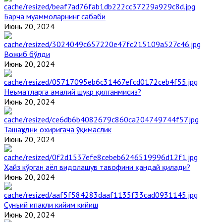
Барча муаммоларнинг сабаби
Июнь 20, 2024
Вожиб бўлди
Июнь 20, 2024
Неъматларга амалий шукр қилганмисиз?
Июнь 20, 2024
Ташаҳҳудни охиригача ўқимаслик
Июнь 20, 2024
Ҳайз кўрган аёл видолашув тавофини қандай қилади?
Июнь 20, 2024
Сунъий ипакли кийим кийиш
Июнь 20, 2024