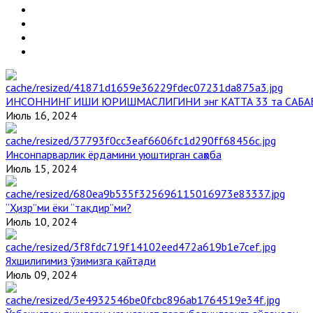
ИНСОННИНГ ИШИ ЮРИШМАСЛИГИНИ энг КАТТА 33 та САБА
Июль 16, 2024
Инсонпарварлик ёрдамини уюштирган саҳоба
Июль 15, 2024
“Ҳизр”ми ёки “тақдир”ми?
Июль 10, 2024
Яхшилигимиз ўзимизга қайтади
Июль 09, 2024