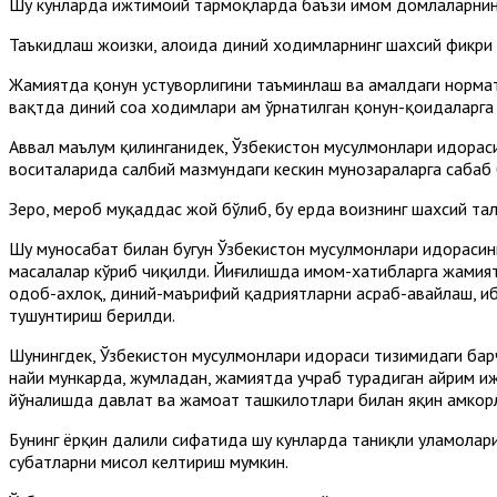
Шу кунларда ижтимоий тармоқларда баъзи имом домлаларнинг 
Таъкидлаш жоизки, алоҳида диний ходимларнинг шахсий фикри
Жамиятда қонун устуворлигини таъминлаш ва амалдаги нормат
вақтда диний соҳа ходимлари ҳам ўрнатилган қонун-қоидаларга
Аввал маълум қилинганидек, Ўзбекистон мусулмонлари идорас
воситаларида салбий мазмундаги кескин мунозараларга сабаб 
Зеро, меҳроб муқаддас жой бўлиб, бу ерда воизнинг шахсий 
Шу муносабат билан бугун Ўзбекистон мусулмонлари идорасин
масалалар кўриб чиқилди. Йиғилишда имом-хатибларга жамият
одоб-ахлоқ, диний-маърифий қадриятларни асраб-авайлаш, иб
тушунтириш берилди.
Шунингдек, Ўзбекистон мусулмонлари идораси тизимидаги ба
наҳйи мункарда, жумладан, жамиятда учраб турадиган айрим 
йўналишда давлат ва жамоат ташкилотлари билан яқин ҳамкор
Бунинг ёрқин далили сифатида шу кунларда таниқли уламолар
суҳбатларни мисол келтириш мумкин.