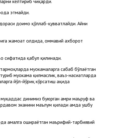
арни келтириб чиқарди.
фода этмайди.
идораси доимо қўллаб-қувватлайди. Айни
арига жамоат олдида, оммавий ахборот
во сифатида қабул қилинади.
тармоқларда муҳокамаларга сабаб бўлаётган
уриб муҳокама қилмаслик, ваъз-насиҳатларда
арга йўл-йўриқ кўрсатиш ҳақида
 муқаддас динимиз буюрган амри маъруф ва
ардавом эканини маълум қилади ҳамда ушбу
рда амалга ошираётган маърифий-тарбиявий