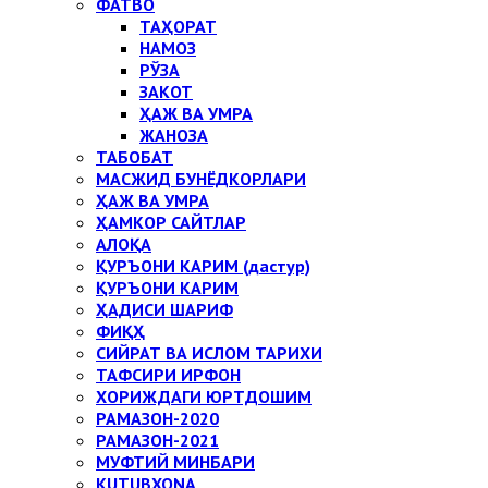
ФАТВО
ТАҲОРАТ
НАМОЗ
РЎЗА
ЗАКОТ
ҲАЖ ВА УМРА
ЖАНОЗА
ТАБОБАТ
МАСЖИД БУНЁДКОРЛАРИ
ҲАЖ ВА УМРА
ҲАМКОР САЙТЛАР
АЛОҚА
ҚУРЪОНИ КАРИМ (дастур)
ҚУРЪОНИ КАРИМ
ҲАДИСИ ШАРИФ
ФИҚҲ
СИЙРАТ ВА ИСЛОМ ТАРИХИ
ТАФСИРИ ИРФОН
ХОРИЖДАГИ ЮРТДОШИМ
РАМАЗОН-2020
РАМАЗОН-2021
МУФТИЙ МИНБАРИ
KUTUBXONA