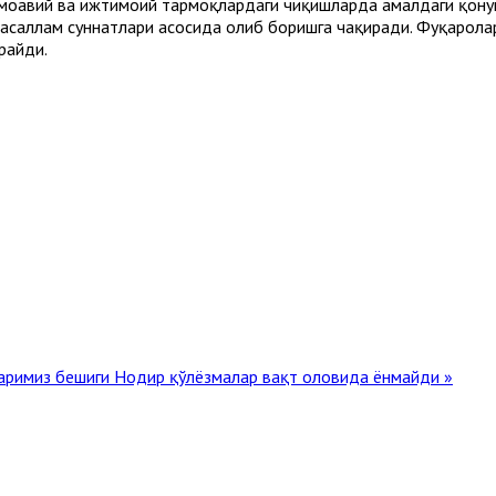
моавий ва ижтимоий тармоқлардаги чиқишларда амалдаги қонунч
васаллам суннатлари асосида олиб боришга чақиради. Фуқарола
райди.
ларимиз бешиги
Нодир қўлёзмалар вақт оловида ёнмайди »