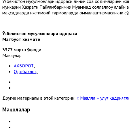
Ўзбекистон мусулмонлари идораси диний соҳа ходимларини жа
мункарни Ҳазрати Пайғамбаримиз Муҳаммад соллаллоҳу алайҳи 
мақсадларда ижтимоий тармоқларда оммалаштирмасликни сў
Ўзбекистон мусулмонлари идораси
Матбуот хизмати
3377
марта ўқилди
Мавзулар
АХБОРОТ
,
Одобахлоқ
,
Другие материалы в этой категории:
« Маҳалла – улуғ қадрият
Мақолалар