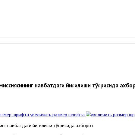
миссиясининг навбатдаги йиғилиши тўғрисида ахбо
увеличить размер шрифта