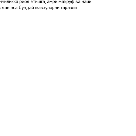
иликка риоя этишга, амри маъруф ва наҳйи
рдан эса бундай мавзуларни ғаразли