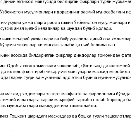
диний эътиқод мавзусида билдирган фикрлари турли муҳокамал
 Ўзбекистон мусулмонлари идорасининг расмий муносабатини и
ив-ҳуқуқий ҳужжатларга риоя этишни Ўзбекистон мусулмонлари 
 сўзсиз амал қилиб келадилар ва шундай бўлиб қолади.
и ички меъёрий ҳужжатлари ва буйруқларида диний соҳа ходимл
бўлувчи чиқишлар қилмаслик талаби қатъий белгиланган.
талқини асосида билдирилган фикрлар диндорлар томонидан фат
инг Одоб-ахлоқ комиссияси чақирилиб, сўнгги вақтда ижтимоий 
да ихтилоф келтириб чиқарувчи мавзуларни масжид меҳробида т
одатларни тўғри ва мукаммал адо этиш бўйича мўмин-мусулмонл
рча масжид ходимлари эл-юрт манфаати ва фаровонлиги йўлида
ижтимоий иллатларга қарши маърифий тарғибот олиб боришда б
лик муносабатлари мавжудлигини таъкидлайди.
имиз Тошкент шаҳридаги масжидлар ва бошқа турли ташкилотла