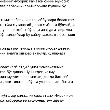
имизнинг муборак Рамазон ойини муносиб
лат раҳбарининг эътиборида бўлиши бу
атимиз раҳбарининг ташаббуслари билан кам
ига тўла мутаносиб десак муболға бўлмайди.
 дуолар ижобат бўладиган фурсатдир. Ана
ўлдилар. Улар бу хайру саховатга бош-қош
н ойида юртимизда ҳақиқий хурсандчилик
ни амалга оширар эканлар, кўзларида
роват касб этди. Чунки мамлакатимиз
сар бўлдилар. Шунингдек, хатму-
ъмин-мусулмонлар масжидларда йиғилиб
и яхши тилаклар бўлса уларнинг ижобатига
га кўп шукр қилишлик саодатдир. Имрон ибн
оҳ таборака ва таолонинг энг афзал