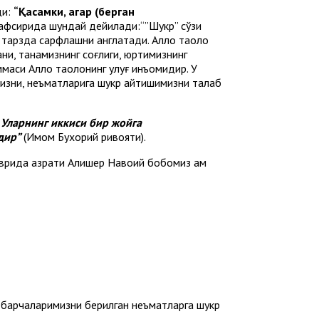
ди:
“Қасамки, агар (берган
афсирида шундай дейилади:“”Шукр” сўзи
 тарзда сарфлашни англатади. Аллоҳ таоло
ни, танамизнинг соғлиги, юртимизнинг
ммаси Аллоҳ таолонинг улуғ инъомидир. У
мизни, неъматларига шукр айтишимизни талаб
 Уларнинг иккиси бир жойга
дир”
(Имом Бухорий ривояти).
аврида ҳазрати Алишер Навоий бобомиз ҳам
, барчаларимизни берилган неъматларга шукр