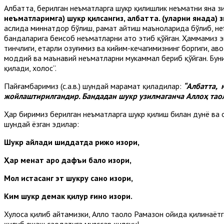
Албатта, берилган неъматларга шукр қилишлик неъматни яна зи
неъматларимга) шукр қилсангиз, албатта. (уларни янада) з
аслида миннатдор бўлиш, раҳмат айтиш маъноларида бўлиб, не
бандаларига беҳисоб неъматларни ато этиб қўйган. Ҳаммамиз э
тинчлиги, етарли озуғимиз ва кийим-кечагимизнинг боргиги, ҳав
моддий ва маънавий неъматларни мукаммал бериб қўйган. Буни
қилади, холос”.
Пайғамбаримиз (с.а.в.) шундай марҳамат қиладилар:
“Албатта, 
жойлаштирилгандир. Бандадан шукр узилмаганча Аллоҳ тао
Ҳар биримиз берилган неъматларга шукр қилиш билан дунё ва ох
шундай ёзган эдилар:
Шукр айлади шиддатда рижо изҳори,
Ҳар меҳнат аро дафъи бало изҳори,
Мол истасанг эт шукру сано изҳори,
Ким шукр демак қилу
Хулоса қилиб айтамизки, Аллоҳ таоло Рамазон ойида қилинаётг
қилиб яшаш саодатига муяссар қилсин!