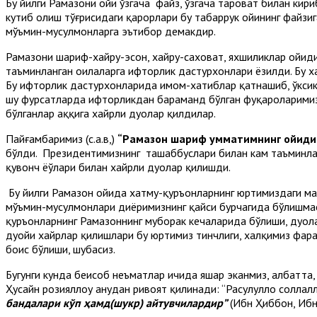
Бу йилги Рамазони ойи ўзгача файз, ўзгача тароват билан ки
кутиб олиш тўғрисидаги қарорлари бу табаррук ойининг файзи
мўъмин-мусулмонларга эътибор демакдир.
Рамазони шариф-хайру-эҳсон, хайру-саховат, яхшиликлар ойид
таъминланган оилаларга ифторлик дастурхонлари ёзилди. Бу ха
Бу ифторлик дастурхонларида имом-хатиблар қатнашиб, ўксик
шу фурсатларда ифторликдан баҳраманд бўлган фуқароларимиз
бўлганлар ҳаққига хайрли дуолар қилдилар.
Пайғамбаримиз (с.а.в,)
“Рамазон шариф умматимнинг ойиди
бўлди. Президентимизнинг ташаббуслари билан кам таъминлан
қувонч ёўлари билан хайрли дуолар қилишди.
Бу йилги Рамазон ойида хатму-қуръонларнинг юртимиздаги мас
мўъмин-мусулмонлари диёримизнинг қайси бурчагида бўлишмас
қуръонларнинг Рамазоннинг муборак кечаларида бўлиши, дуо
дуойи хайрлар қилишлари бу юртимиз тинчлиги, халқимиз фара
боис бўлиши, шубҳасиз.
Бугунги кунда беҳисоб неъматлар ичида яшар эканмиз, албатта
Ҳусайн розияллоҳу анҳудан ривоят қилинади: “Расулуллоҳ соллал
бандалари кўп ҳамд(шукр) айтувчилардир”
(Ибн Ҳиббон, Ибн