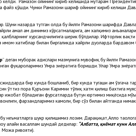
риб келди. Рамазон ойининг кириб келишида муҳтарам Президент
га файз қўшди. Чунки Рамазони шариф ойининг кириб келиши Дав
ир. Шуни назарда тутган ҳолда бу йилги Рамазони шарифда Давл
йрли амал ҳам динимиз кўрсатмаларига, ҳам халқимиз анъаналар
 қалбларнинг хурсандчилигига шерик бўлдилар. Ифторлик вақти
 имом-хатиблар билан биргаликда хайрли дуоларда бардавом б
р
” деган муборак ҳадислари мазмунига мувофиқ бу йилги Рамазо
ган фуқароларимиз Умра зиёратига боришди. Улар Умра зиёрати
жиддарда бир кунда бошланиб, бир кунда тугаши ҳам ўзгача та
ин ўттиз пора Қуръони Каримни тўлиқ хатм қилиш бахтига муяс
лар ижобат бўладиган фурсатларда бутун юртимиз миқёсида мў
вонлиги, фарзандларимиз камоли, бир сўз билан айтганда нимак
, бу неъматларга шукр қилишимиз лозим. Дарҳақиқат,Аллоҳ таоло
лоҳу алайҳи васаллам шундай дедилар:
“Албатта, қиёмат куни Алл
 Можа ривояти).