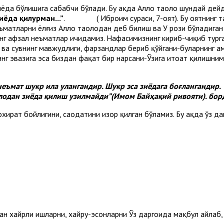
ёда бўлишига сабабчи бўлади. Бу ҳақда Аллоҳ таоло шундай дей
иёда қилурман...”
. ( Иброҳим сураси, 7-оят). Бу оятнинг т
ъматларни ёлғиз Аллоҳ таолодан деб билиш ва У рози бўладиган
нг афзал неъматлар ичидамиз. Нафасимизнинг кириб-чиқиб турга
о ва сувнинг мавжудлиги, фарзандлар бериб қўйгани-буларнинг ҳа
нг эвазига эса биздан фақат бир нарсани-Ўзига итоат қилишни
неъмат шукр ила улангандир. Шукр эса зиёдага боғлангандир.
лодан зиёда қилиш узилмайди”(Имом Байҳақий ривояти). бор
ират бойлигини, саодатини изҳор қилган бўламиз. Бу ҳақда ўз д
р ғино изҳори.
ан хайрли ишларни, хайру-эҳсонларни Ўз даргоҳида мақбул айлаб