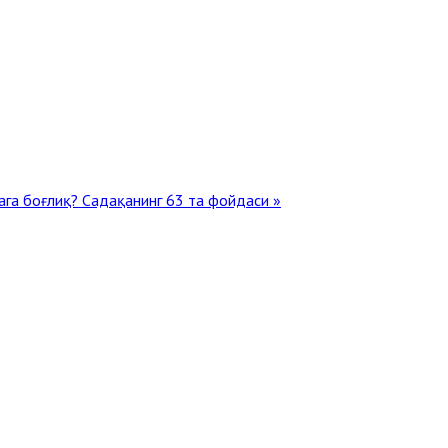
ага боғлиқ?
Садақанинг 63 та фойдаси »