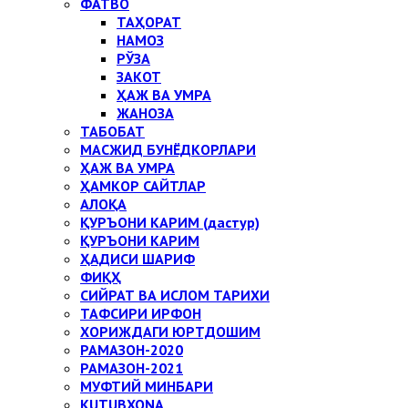
ФАТВО
ТАҲОРАТ
НАМОЗ
РЎЗА
ЗАКОТ
ҲАЖ ВА УМРА
ЖАНОЗА
ТАБОБАТ
МАСЖИД БУНЁДКОРЛАРИ
ҲАЖ ВА УМРА
ҲАМКОР САЙТЛАР
АЛОҚА
ҚУРЪОНИ КАРИМ (дастур)
ҚУРЪОНИ КАРИМ
ҲАДИСИ ШАРИФ
ФИҚҲ
СИЙРАТ ВА ИСЛОМ ТАРИХИ
ТАФСИРИ ИРФОН
ХОРИЖДАГИ ЮРТДОШИМ
РАМАЗОН-2020
РАМАЗОН-2021
МУФТИЙ МИНБАРИ
KUTUBXONA