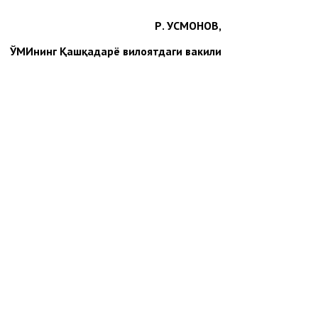
Р. УСМОНОВ,
ЎМИнинг Қашқадарё вилоятдаги вакили