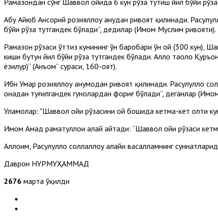
Рамазондан сўнг Шаввол ойида 6 кун рўза тутиш йил бўйи рўза
Абу Айюб Ансорий розияллоҳу анҳудан ривоят қилинади. Расулулл
бўйи рўза тутгандек бўлади”, дедилар (Имом Муслим ривояти).
Рамазон рўзаси ўттиз кунининг ўн баробари ўн ой (300 кун), Ша
киши бутун йил бўйи рўза тутгандек бўлади. Аллоҳ таоло Қуръон
ёзилур)” (Анъом” сураси, 160-оят).
Ибн Умар розияллоҳу анҳумодан ривоят қилинади. Расулуллоҳ сол
онадан туғилгандек гуноҳлардан фориғ бўлади”, деганлар (Имо
Уламолар: "Шаввол ойи рўзасини ой бошида кетма-кет олти кун
Имом Аҳмад раҳматуллоҳи алайҳ айтади: “Шаввол ойи рўзаси кетм
Аллоҳим, Расулуллоҳ соллаллоҳу алайҳи васалламнинг суннатлари
Даврон НУРМУҲАММАД
2676
марта ўқилди