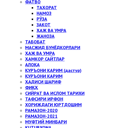
ФАТВО
ТАҲОРАТ
НАМОЗ
РЎЗА
ЗАКОТ
ҲАЖ ВА УМРА
ЖАНОЗА
ТАБОБАТ
МАСЖИД БУНЁДКОРЛАРИ
ҲАЖ ВА УМРА
ҲАМКОР САЙТЛАР
АЛОҚА
ҚУРЪОНИ КАРИМ (дастур)
ҚУРЪОНИ КАРИМ
ҲАДИСИ ШАРИФ
ФИҚҲ
СИЙРАТ ВА ИСЛОМ ТАРИХИ
ТАФСИРИ ИРФОН
ХОРИЖДАГИ ЮРТДОШИМ
РАМАЗОН-2020
РАМАЗОН-2021
МУФТИЙ МИНБАРИ
KUTUBXONA