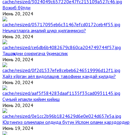
Вожиб бўлди
Июнь 20, 2024
Неъматларга амалий шукр қилганмисиз?
Июнь 20, 2024
Ташаҳҳудни охиригача ўқимаслик
Июнь 20, 2024
Ҳайз кўрган аёл видолашув тавофини қандай қилади?
Июнь 20, 2024
Сунъий ипакли кийим кийиш
Июнь 20, 2024
Юртингиз олимлари олдида бутун Ислом олами қарздордир
Июнь 19, 2024