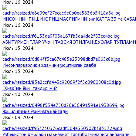
Июль 16, 2024
ИНСОННИНГ ИШИ ЮРИШМАСЛИГИНИ энг КАТТА 33 та САБА
Июль 16, 2024
АБИТУРИЕНТЛАР УЧУН ТАВСИЯ ЭТИЛГАН ДУОЛАР ТЎПЛАМИ
Июль 15, 2024
Инсонпарварлик ёрдамини уюштирган саҳоба
Июль 15, 2024
“Ҳизр”ми ёки “тақдир”ми?
Июль 10, 2024
Яхшилигимиз ўзимизга қайтади
Июль 09, 2024
Ўзбекистон ҳожилари маънавият тарғиботчиларига айланади