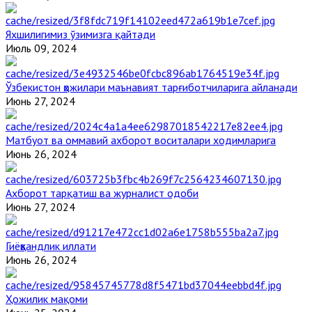
Яхшилигимиз ўзимизга қайтади
Июль 09, 2024
Ўзбекистон ҳожилари маънавият тарғиботчиларига айланади
Июнь 27, 2024
Матбуот ва оммавий ахборот воситалари ходимларига
Июнь 26, 2024
Ахборот тарқатиш ва журналист одоби
Июнь 27, 2024
Гиёҳвандлик иллати
Июнь 26, 2024
Ҳожилик мақоми