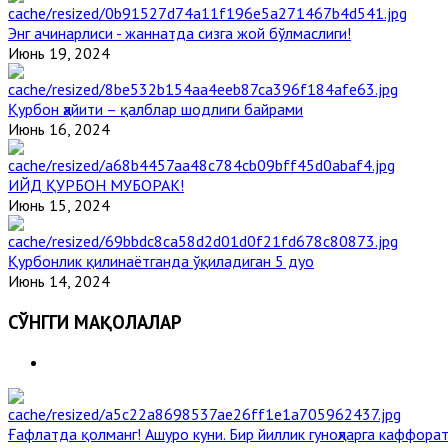
Энг ачинарлиси - жаннатда сизга жой бўлмаслиги!
Июнь 19, 2024
Қурбон ҳайити – қалблар шодлиги байрами
Июнь 16, 2024
ИЙД ҚУРБОН МУБОРАК!
Июнь 15, 2024
Қурбонлик қилинаётганда ўқиладиган 5 дуо
Июнь 14, 2024
СЎНГГИ МАҚОЛАЛАР
Ғафлатда қолманг! Ашуро куни. Бир йиллик гуноҳларга каффорат