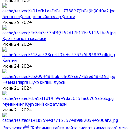
Июнь 25, 2024
Бепоён чўллар, кенг яйловлар ўлкаси
Июнь 25, 2024
Ҳаёт-мамот масаласи
Июнь 24, 2024
Қайтим
Июнь 24, 2024
Неъматларга шукр қилиш дуоси
Июнь 21, 2024
Мўминнинг Қуръоний сифатлари
Июнь 21, 2024
Расулуллоҳ ﷺ “Қабримни қайта-қайта зиёрат қилманглар” де