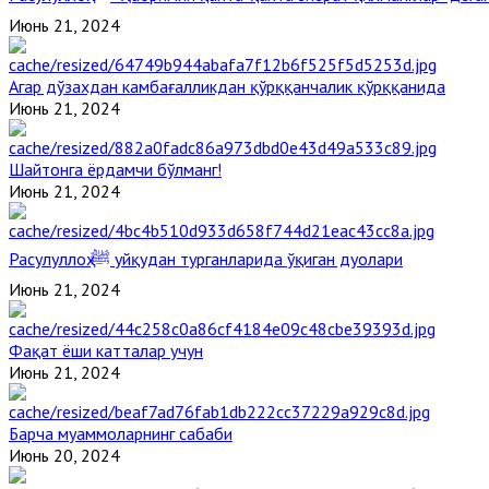
Июнь 21, 2024
Агар дўзахдан камбағалликдан қўрққанчалик қўрққанида
Июнь 21, 2024
Шайтонга ёрдамчи бўлманг!
Июнь 21, 2024
Расулуллоҳ ﷺ уйқудан турганларида ўқиган дуолари
Июнь 21, 2024
Фақат ёши катталар учун
Июнь 21, 2024
Барча муаммоларнинг сабаби
Июнь 20, 2024