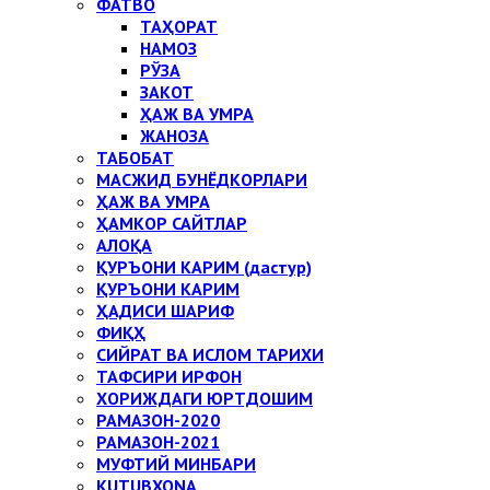
ФАТВО
ТАҲОРАТ
НАМОЗ
РЎЗА
ЗАКОТ
ҲАЖ ВА УМРА
ЖАНОЗА
ТАБОБАТ
МАСЖИД БУНЁДКОРЛАРИ
ҲАЖ ВА УМРА
ҲАМКОР САЙТЛАР
АЛОҚА
ҚУРЪОНИ КАРИМ (дастур)
ҚУРЪОНИ КАРИМ
ҲАДИСИ ШАРИФ
ФИҚҲ
СИЙРАТ ВА ИСЛОМ ТАРИХИ
ТАФСИРИ ИРФОН
ХОРИЖДАГИ ЮРТДОШИМ
РАМАЗОН-2020
РАМАЗОН-2021
МУФТИЙ МИНБАРИ
KUTUBXONA