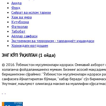
Ақида
Фиқҳ
Сийрат ва ислом тарихи
Ҳаж ва умра
Кутубхона
Фатволар
Табобат
Аёллар саҳифаси
Экстремизм ва терроризм - тарраққиёт кушандаси
Хориждаги юртдошим
ЭНГ КЎП ЎҚИЛГАН (1 ойда)
© 2016. Ўзбекистон мусулмонлари идораси. Оммавий ахборот 
хоҳлаганча фойдаланишингиз мумкин. Бизнинг асосий мақсадими
беришингизни сўраймиз: “Ўзбекистон мусулмонлари идораси рас
саҳифасига йўналтирилган бўлиши, “хабар беради” сўз бирикмас
Унутманг, маълумот олинганда манзил ва муаллифни кўрсатмасл