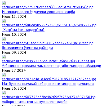
Инсонпарварлик ёрдамини уюштирган саҳоба
Июль 15, 2024
“Ҳизр”ми ёки “тақдир”ми?
Июль 10, 2024
Яхшилигимиз ўзимизга қайтади
Июль 09, 2024
Ўзбекистон ҳожилари маънавият тарғиботчиларига айланади
Июнь 27, 2024
Матбуот ва оммавий ахборот воситалари ходимларига
Июнь 26, 2024
Ахборот тарқатиш ва журналист одоби