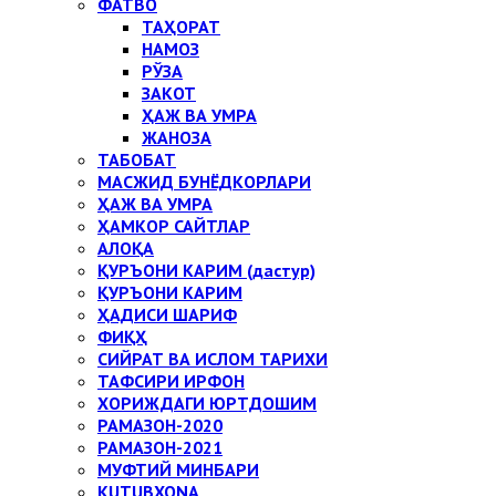
ФАТВО
ТАҲОРАТ
НАМОЗ
РЎЗА
ЗАКОТ
ҲАЖ ВА УМРА
ЖАНОЗА
ТАБОБАТ
МАСЖИД БУНЁДКОРЛАРИ
ҲАЖ ВА УМРА
ҲАМКОР САЙТЛАР
АЛОҚА
ҚУРЪОНИ КАРИМ (дастур)
ҚУРЪОНИ КАРИМ
ҲАДИСИ ШАРИФ
ФИҚҲ
СИЙРАТ ВА ИСЛОМ ТАРИХИ
ТАФСИРИ ИРФОН
ХОРИЖДАГИ ЮРТДОШИМ
РАМАЗОН-2020
РАМАЗОН-2021
МУФТИЙ МИНБАРИ
KUTUBXONA