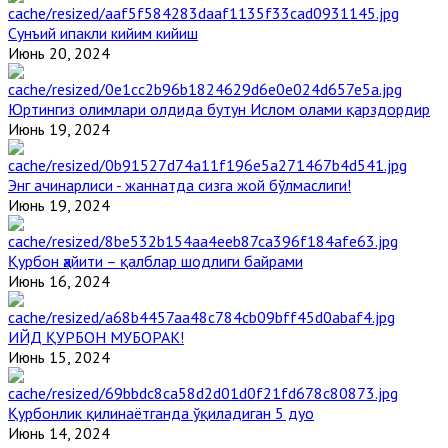
Сунъий ипакли кийим кийиш
Июнь 20, 2024
Юртингиз олимлари олдида бутун Ислом олами қарздордир
Июнь 19, 2024
Энг ачинарлиси - жаннатда сизга жой бўлмаслиги!
Июнь 19, 2024
Қурбон ҳайити – қалблар шодлиги байрами
Июнь 16, 2024
ИЙД ҚУРБОН МУБОРАК!
Июнь 15, 2024
Қурбонлик қилинаётганда ўқиладиган 5 дуо
Июнь 14, 2024