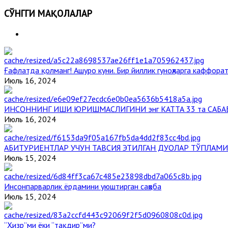
СЎНГГИ МАҚОЛАЛАР
Ғафлатда қолманг! Ашуро куни. Бир йиллик гуноҳларга каффорат
Июль 16, 2024
ИНСОННИНГ ИШИ ЮРИШМАСЛИГИНИ энг КАТТА 33 та САБА
Июль 16, 2024
АБИТУРИЕНТЛАР УЧУН ТАВСИЯ ЭТИЛГАН ДУОЛАР ТЎПЛАМИ
Июль 15, 2024
Инсонпарварлик ёрдамини уюштирган саҳоба
Июль 15, 2024
“Ҳизр”ми ёки “тақдир”ми?