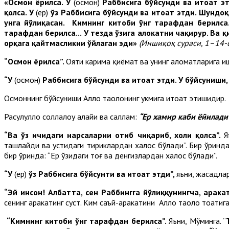
«Осмон ёрилса. У
(осмон)
Раббисига бўйсунди ва итоат эт
қолса. У
(ер)
ўз Раббисига бўйсунди ва итоат этди. Шундоқ 
унга йўлиқасан. Кимнинг китоби ўнг тарафдан берилса. 
тарафдан берилса... У тезда ўзига ҳалокатни чақирур. Ва қ
орқага қайтмасликни ўйлаган эди»
(Иншиқоқ сураси, 1–14-о
“Осмон ёрилса”.
Ояти карима қиёмат ва унинг аломатларига и
“У
(осмон)
Раббисига бўйсунди ва итоат этди. У бўйсуниши,
Осмоннинг бўйсуниши Аллоҳ таолонинг ҳукмига итоат этишидир.
Расулуллоҳ соллалоҳу алайҳи ва саллам:
“Ер хамир каби ёйилади
“Ва ўз ичидаги нарсаларни отиб чиқариб, холи қолса”.
Я
ташлайди ва устидаги тириклардан халос бўлади”. Бир ўринда
бир ўринда: “Ер ўзидаги тоғ ва денгизлардан халос бўлади”.
“У
(ер)
ўз Раббисига бўйсунти ва итоат этди”,
яъни, жасадлар
“Эй инсон! Албатта, сен Раббингга йўлиққунингча, ҳарак
сенинг ҳаракатинг суст. Ким саъй-ҳаракатини Аллоҳ таоло тоатиг
“Кимнинг китоби ўнг тарафдан берилса”.
Яъни, Мўминга. “