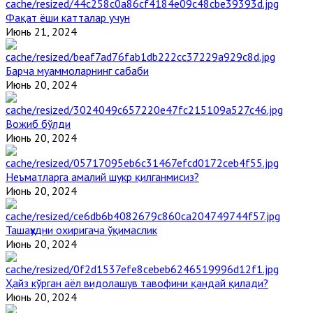
Фақат ёши катталар учун
Июнь 21, 2024
Барча муаммоларнинг сабаби
Июнь 20, 2024
Вожиб бўлди
Июнь 20, 2024
Неъматларга амалий шукр қилганмисиз?
Июнь 20, 2024
Ташаҳҳудни охиригача ўқимаслик
Июнь 20, 2024
Ҳайз кўрган аёл видолашув тавофини қандай қилади?
Июнь 20, 2024