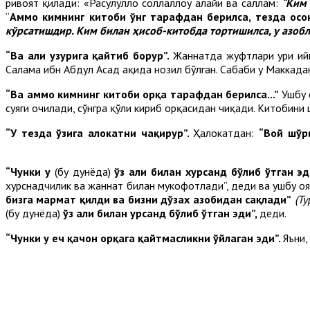
ривоят қилади: «Расулуллоҳ соллаллоҳу алайҳи ва саллам:
“Ким 
“
Аммо кимнинг китоби ўнг тарафдан берилса, тезда осон
кўрсатишдир. Ким билан ҳисоб-китобда тортишилса, у азобл
“Ва аҳли ҳузурига қайтиб борур”.
Жаннатда жуфтлари ҳури ий
Салама ибн Абдул Асад ҳақида нозил бўлган. Сабаби у Маккада
“Ва аммо кимнинг китоби орқа тарафдан берилса...”
Ушбу 
суяги очилади, сўнгра қўли кириб орқасидан чиқади. Китобини 
“У тезда ўзига ҳалокатни чақирур”.
Ҳалокатдан:
“Вой шўр
“Чунки у
(бу дунёда)
ўз аҳли билан хурсанд бўлиб ўтган эд
хурснадчилик ва жаннат билан мукофотлади”, деди ва ушбу о
бизга марҳмат қилди ва бизни дўзах азобидан сақлади”
(Ту
(бу дунёда)
ўз аҳли билан ҳурсанд бўлиб ўтган эди”,
деди.
“Чунки у ҳеч қачон орқага қайтмасликни ўйлаган эди”.
Яъни,