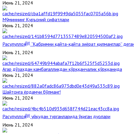
Июнь 21, 2024
Мўминнинг Қуръоний сифатлари
Июнь 21, 2024
Расулуллоҳ ﷺ “Қабримни қайта-қайта зиёрат қилманглар” де
Июнь 21, 2024
Агар дўзахдан камбағалликдан қўрққанчалик қўрққанида
Июнь 21, 2024
Шайтонга ёрдамчи бўлманг!
Июнь 21, 2024
Расулуллоҳ ﷺ уйқудан турганларида ўқиган дуолари
Июнь 21, 2024