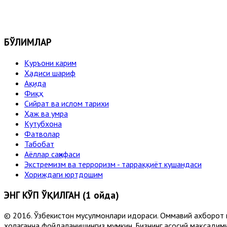
БЎЛИМЛАР
Қуръони карим
Ҳадиси шариф
Ақида
Фиқҳ
Сийрат ва ислом тарихи
Ҳаж ва умра
Кутубхона
Фатволар
Табобат
Аёллар саҳифаси
Экстремизм ва терроризм - тарраққиёт кушандаси
Хориждаги юртдошим
ЭНГ КЎП ЎҚИЛГАН (1 ойда)
© 2016. Ўзбекистон мусулмонлари идораси. Оммавий ахборот 
хоҳлаганча фойдаланишингиз мумкин. Бизнинг асосий мақсадими