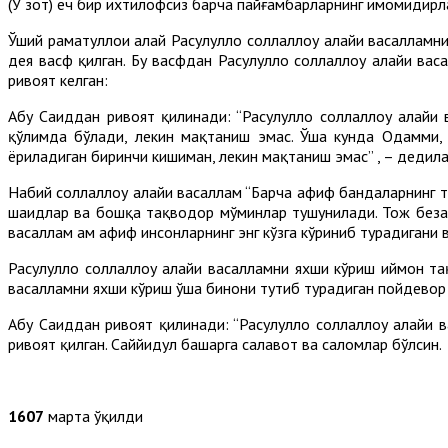
(У зот) ҳеч бир ихтилофсиз барча пайғамбарларнинг имомидир
Ўший раҳматуллоҳи алайҳ Расулуллоҳ соллаллоҳу алайҳи васалл
дея васф қилган. Бу васфдан Расулуллоҳ соллаллоҳу алайҳи в
ривоят келган:
Абу Саиддан ривоят қилинади: “Расулуллоҳ соллаллоҳу алайҳ
қўлимда бўлади, лекин мақтаниш эмас. Ўша кунда Одамми,
ёриладиган биринчи кишиман, лекин мақтаниш эмас” , – дедилар
Набий соллаллоҳу алайҳи васаллам “Барча афиф бандаларнинг
шаҳидлар ва бошқа тақводор мўминлар тушунилади. Тож безак 
васаллам ҳам афиф инсонларнинг энг кўзга кўриниб турадигани 
Расулуллоҳ соллаллоҳу алайҳи васалламни яхши кўриш иймон та
васалламни яхши кўриш ўша бинони тутиб турадиган пойдевор м
Абу Саиддан ривоят қилинади: “Расулуллоҳ соллаллоҳу алайҳи
ривоят қилган. Саййидул башарга салавот ва саломлар бўлсин.
1607
марта ўқилди