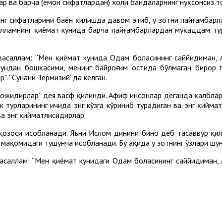
лар ва барча (ёмон сифатлардан) холи бандаларнинг нуқсонсиз 
амнинг сифатларини баён қилишда давом этиб, у зотни пайғамба
асалламнинг қиёмат кунида барча пайғамбарлардан муқаддам тур
и васаллам: “Мен қиёмат кунида Одам боласининг саййидиман,
 ундан бошқасими, менинг байроғим остида бўлмаган бирор п
”. “Сунани Термизий”да келган.
 тожидирлар” дея васф қилинди. Афиф инсонлар деганда қалбла
турларининг ичида энг кўзга кўриниб турадиган ва энг қиймати
ва энг қийматлисидирлар.
қозоси ҳисобланади. Яъни Ислом динини бино деб тасаввур қили
ақомидаги тушунча ҳисобланади. Бу ҳақида у зотнинг ўзлари шу
 васаллам: “Мен қиёмат кунидаги Одам боласининг саййидиман, 