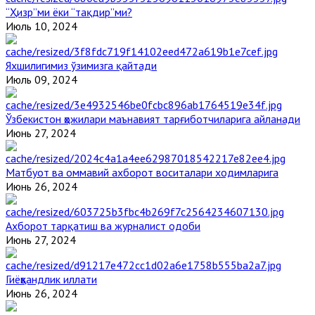
“Ҳизр”ми ёки “тақдир”ми?
Июль 10, 2024
Яхшилигимиз ўзимизга қайтади
Июль 09, 2024
Ўзбекистон ҳожилари маънавият тарғиботчиларига айланади
Июнь 27, 2024
Матбуот ва оммавий ахборот воситалари ходимларига
Июнь 26, 2024
Ахборот тарқатиш ва журналист одоби
Июнь 27, 2024
Гиёҳвандлик иллати
Июнь 26, 2024