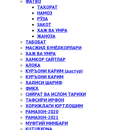
ФАТВО
ТАҲОРАТ
НАМОЗ
РЎЗА
ЗАКОТ
ҲАЖ ВА УМРА
ЖАНОЗА
ТАБОБАТ
МАСЖИД БУНЁДКОРЛАРИ
ҲАЖ ВА УМРА
ҲАМКОР САЙТЛАР
АЛОҚА
ҚУРЪОНИ КАРИМ (дастур)
ҚУРЪОНИ КАРИМ
ҲАДИСИ ШАРИФ
ФИҚҲ
СИЙРАТ ВА ИСЛОМ ТАРИХИ
ТАФСИРИ ИРФОН
ХОРИЖДАГИ ЮРТДОШИМ
РАМАЗОН-2020
РАМАЗОН-2021
МУФТИЙ МИНБАРИ
KUTUBXONA