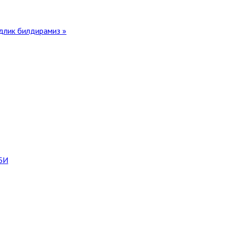
лик билдирамиз »
БИ