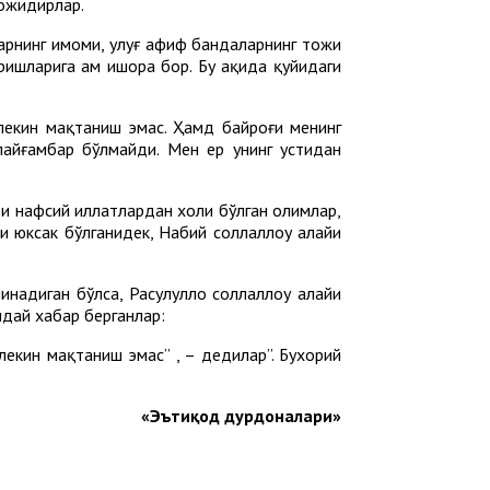
тожидирлар.
рларнинг имоми, улуғ афиф бандаларнинг тожи
ишларига ҳам ишора бор. Бу ҳақида қуйидаги
 лекин мақтаниш эмас. Ҳамд байроғи менинг
айғамбар бўлмайди. Мен ер унинг устидан
ри нафсий иллатлардан холи бўлган олимлар,
 юксак бўлганидек, Набий соллаллоҳу алайҳи
надиган бўлса, Расулуллоҳ соллаллоҳу алайҳи
ндай хабар берганлар:
лекин мақтаниш эмас” , – дедилар”. Бухорий
«Эътиқод дурдоналари»