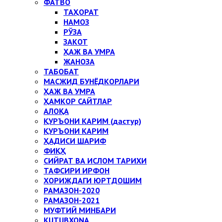
ФАТВО
ТАҲОРАТ
НАМОЗ
РЎЗА
ЗАКОТ
ҲАЖ ВА УМРА
ЖАНОЗА
ТАБОБАТ
МАСЖИД БУНЁДКОРЛАРИ
ҲАЖ ВА УМРА
ҲАМКОР САЙТЛАР
АЛОҚА
ҚУРЪОНИ КАРИМ (дастур)
ҚУРЪОНИ КАРИМ
ҲАДИСИ ШАРИФ
ФИҚҲ
СИЙРАТ ВА ИСЛОМ ТАРИХИ
ТАФСИРИ ИРФОН
ХОРИЖДАГИ ЮРТДОШИМ
РАМАЗОН-2020
РАМАЗОН-2021
МУФТИЙ МИНБАРИ
KUTUBXONA