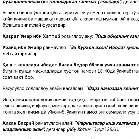
рўза қийинчиликсиз топиладиган ғанимат
(ўлжа)
дир”,
деганл
Аслида бирор ўлжани қўлга киритиш учун меҳнат қилиш, тер тў
қийинчилик ва машаққатларсиз қўлга киритиш мумкин. Айниқса, 
бўлишга энг қулай фурсатдир.
Ҳазрат Умар ибн Хаттоб
розияллоҳу анҳу:
“Қиш обиднинг ған
Убайд ибн Умайр
раҳимаҳуллоҳ:
“Эй Қуръон аҳли! Ибодат қилиш
деб айтардилар.
Қиш – кечалари ибодат билан бедор бўлиш учун ғанимат 
Бугунги кунда масжидларда хуфтон намози 18:40да ўқилаётган
соат вақт бор.
Расулуллоҳ соллаллоҳу алайҳи васаллам:
“Фарз намоздан кейинги
Иордания кардиология илмий-тадқиқот маркази тиббиёт олимла
қуюқлашиши, инфаркт, миокард касалликларига олиб келишини
тонгга яқин қисмида уйғониб, ўқилган намоз энг самарали усул
Ҳасан Басрий
раҳматуллоҳи алайҳ:
“Фаришталар қиш келганда м
шодланишар экан”,
деганлар
(Абу Хотим. “Зуҳд”. 26/1).