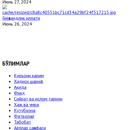
Июнь 27, 2024
Гиёҳвандлик иллати
Июнь 26, 2024
БЎЛИМЛАР
Қуръони карим
Ҳадиси шариф
Ақида
Фиқҳ
Сийрат ва ислом тарихи
Ҳаж ва умра
Кутубхона
Фатволар
Табобат
Аёллар саҳифаси