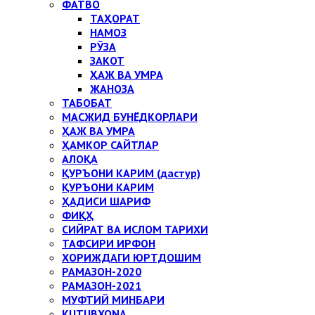
ФАТВО
ТАҲОРАТ
НАМОЗ
РЎЗА
ЗАКОТ
ҲАЖ ВА УМРА
ЖАНОЗА
ТАБОБАТ
МАСЖИД БУНЁДКОРЛАРИ
ҲАЖ ВА УМРА
ҲАМКОР САЙТЛАР
АЛОҚА
ҚУРЪОНИ КАРИМ (дастур)
ҚУРЪОНИ КАРИМ
ҲАДИСИ ШАРИФ
ФИҚҲ
СИЙРАТ ВА ИСЛОМ ТАРИХИ
ТАФСИРИ ИРФОН
ХОРИЖДАГИ ЮРТДОШИМ
РАМАЗОН-2020
РАМАЗОН-2021
МУФТИЙ МИНБАРИ
KUTUBXONA