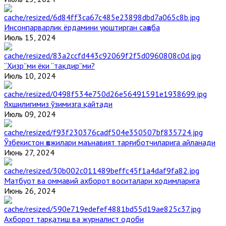
Инсонпарварлик ёрдамини уюштирган саҳоба
Июль 15, 2024
“Ҳизр”ми ёки “тақдир”ми?
Июль 10, 2024
Яхшилигимиз ўзимизга қайтади
Июль 09, 2024
Ўзбекистон ҳожилари маънавият тарғиботчиларига айланади
Июнь 27, 2024
Матбуот ва оммавий ахборот воситалари ходимларига
Июнь 26, 2024
Ахборот тарқатиш ва журналист одоби