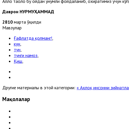
Аллоҳ таоло бу ойдан унумли фойдаланиб, охиратимиз учун кў
Даврон НУРМУҲАММАД
2810
марта ўқилди
Мавзулар
Ғафлатда қолманг!
,
кун
,
тун
,
тунги намоз
,
Қиш
,
Другие материалы в этой категории:
« Ахлоқ инсонни зийнатл
Мақолалар