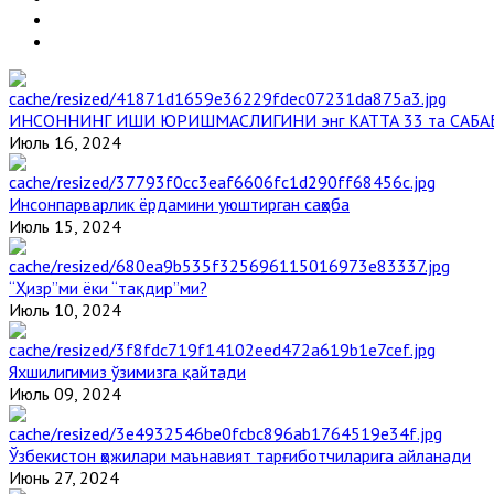
ИНСОННИНГ ИШИ ЮРИШМАСЛИГИНИ энг КАТТА 33 та САБА
Июль 16, 2024
Инсонпарварлик ёрдамини уюштирган саҳоба
Июль 15, 2024
“Ҳизр”ми ёки “тақдир”ми?
Июль 10, 2024
Яхшилигимиз ўзимизга қайтади
Июль 09, 2024
Ўзбекистон ҳожилари маънавият тарғиботчиларига айланади
Июнь 27, 2024