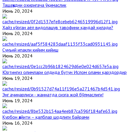
Ташаҳҳудни охиригача ўқимаслик
Июнь 20, 2024
Ҳайз кўрган аёл видолашув тавофини қандай қилади?
Июнь 20, 2024
Сунъий ипакли кийим кийиш
Июнь 20, 2024
Юртингиз олимлари олдида бутун Ислом олами қарздордир
Июнь 19, 2024
Энг ачинарлиси - жаннатда сизга жой бўлмаслиги!
Июнь 19, 2024
Қурбон ҳайити – қалблар шодлиги байрами
Июнь 16, 2024