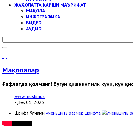
ЖАҲОЛАТГА ҚАРШИ МАЪРИФАТ
МАҚОЛА
ИНФОГРАФИКА
ВИДЕО
АУДИО
Мақолалар
Ғафлатда қолманг! Бугун қишнинг илк куни, кун қи
www.muslimuz
- Дек 01, 2023
Шрифт ўлчами
уменьшить размер шрифта