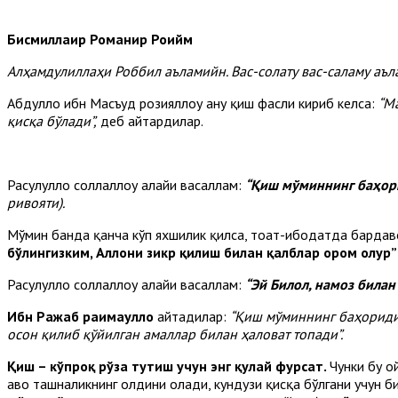
Бисмиллаҳир Роҳманир Роҳийм
Алҳамдулиллаҳи Роббил аъламийн. Вас-солату вас-саламу аъл
Абдуллоҳ ибн Масъуд розияллоҳу анҳу қиш фасли кириб келса:
“М
қисқа бўлади”,
деб айтардилар.
Расулуллоҳ соллаллоҳу алайҳи васаллам:
“Қиш мўминнинг баҳор
ривояти).
Мўмин банда қанча кўп яхшилик қилса, тоат-ибодатда бардавом 
бўлингизким, Аллоҳни зикр қилиш билан қалблар ором олур
Расулуллоҳ соллаллоҳу алайҳи васаллам:
“Эй Билол, намоз билан
Ибн Ражаб раҳимаҳуллоҳ
айтадилар:
“Қиш мўминнинг баҳоридир
осон қилиб қўйилган амаллар билан ҳаловат топади”.
Қиш – кўпроқ рўза тутиш учун энг қулай фурсат.
Чунки бу о
ҳаво ташналикнинг олдини олади, кундузи қисқа бўлгани учун б