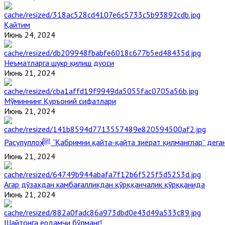
Қайтим
Июнь 24, 2024
Неъматларга шукр қилиш дуоси
Июнь 21, 2024
Мўминнинг Қуръоний сифатлари
Июнь 21, 2024
Расулуллоҳ ﷺ “Қабримни қайта-қайта зиёрат қилманглар” де
Июнь 21, 2024
Агар дўзахдан камбағалликдан қўрққанчалик қўрққанида
Июнь 21, 2024
Шайтонга ёрдамчи бўлманг!