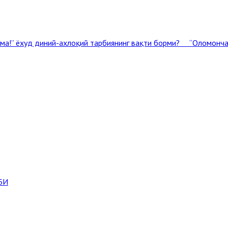
рма!” ёхуд диний-ахлоқий тарбиянинг вақти борми?
“Оломонча м
БИ