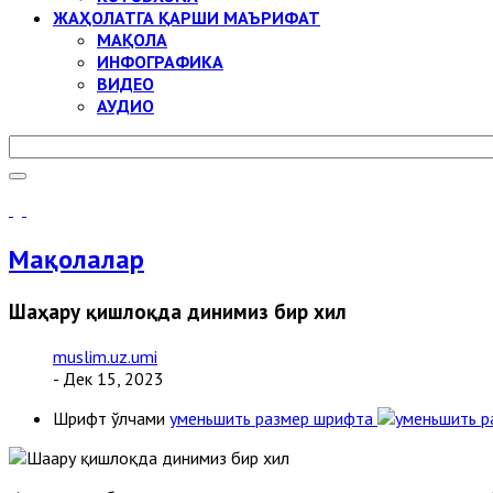
ЖАҲОЛАТГА ҚАРШИ МАЪРИФАТ
МАҚОЛА
ИНФОГРАФИКА
ВИДЕО
АУДИО
Мақолалар
Шаҳару қишлоқда динимиз бир хил
muslim.uz.umi
- Дек 15, 2023
Шрифт ўлчами
уменьшить размер шрифта