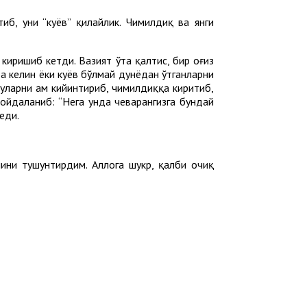
иб, уни “куёв” қилайлик. Чимилдиқ ва янги
киришиб кетди. Вазият ўта қалтис, бир оғиз
а келин ёки куёв бўлмай дунёдан ўтганларни
 уларни ҳам кийинтириб, чимилдиққа киритиб,
фойдаланиб: “Нега унда чеварангизга бундай
еди.
ни тушунтирдим. Аллоҳга шукр, қалби очиқ