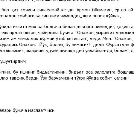
 бир қиз сочини силаёлмай кетди. Армон бўлмасин, ёр-ёр айт
онадон соҳибаси ва синглиси чимилдиқ, янги оппоқ кўйлак,
ўлида иккита мих ва болғача билан деворга чимилдиқ қоқишга 
 ёшлардан ошган, чайиргина бувига: “Онажон, умрингиз давомид
изим ҳам чимилдиқ кўрмай ўтиб кетишган”, деди. Мен: “Онажон,
 сўрадим. Онахон: “Йўқ, болам, бу нимаси?!” деди. Фурсатдан 
да яшаймиз, шаҳарнинг удуми шунақа деб ўйлабман-да, болам”, д
 тушунтирдим.
ини, бу ишнинг бидъатлигини, бидъат эса залолатга бошлаши
ллоҳ тавфиқ берди. Ўзи барчамизни тўғри йўлда собит қилсин!
лари бўйича маслаҳатчиси