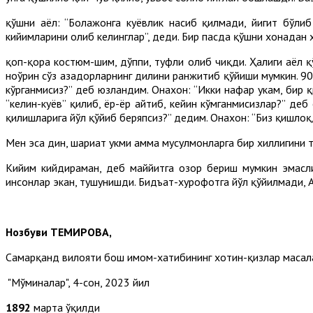
қўшни аёл: “Болажонга куёвлик насиб қилмади, йигит бўлиб
кийимларини олиб келинглар”, деди. Бир пасда қўшни хонадан х
қоп-қора костюм-шим, дўппи, туфли олиб чиқди. Ҳалиги аёл қ
ноўрин сўз азадорларнинг дилини ранжитиб қўйиши мумкин. 90
кўрганмисиз?” деб юзландим. Онахон: “Икки нафар укам, бир қ
“келин-куёв” қилиб, ёр-ёр айтиб, кейин кўмганмисизлар?” деб
қилишларига йўл қўйиб беряпсиз?” дедим. Онахон: “Биз қишлоқ
Мен эса дин, шариат ҳукми ҳамма мусулмонларга бир хиллигини
Кийим кийдираман, деб маййитга озор бериш мумкин эмаслиг
инсонлар экан, тушунишди. Бидъат-хурофотга йўл қўйилмади, А
Нозбуви ТЕМИРОВА,
Самарқанд вилояти бош имом-хатибининг хотин-қизлар масала
"Мўминалар", 4-сон, 2023 йил
1892
марта ўқилди