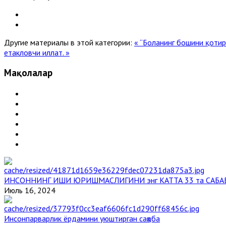
Другие материалы в этой категории:
« “Боланинг бошини қоти
етакловчи иллат. »
Мақолалар
ИНСОННИНГ ИШИ ЮРИШМАСЛИГИНИ энг КАТТА 33 та САБА
Июль 16, 2024
Инсонпарварлик ёрдамини уюштирган саҳоба