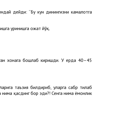
ндай дейди: “Бу кун динингизни камалотга
ишга уринишга ҳожат йўқ.
ган хонага бошлаб киришди. У ерда 40–45
ларига таъзия билдириб, уларга сабр тилаб
а нима қасдинг бор эди?! Сенга нима ёмонлик