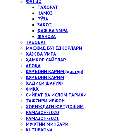
ФАТВО
ТАҲОРАТ
НАМОЗ
РЎЗА
ЗАКОТ
ҲАЖ ВА УМРА
ЖАНОЗА
ТАБОБАТ
МАСЖИД БУНЁДКОРЛАРИ
ҲАЖ ВА УМРА
ҲАМКОР САЙТЛАР
АЛОҚА
ҚУРЪОНИ КАРИМ (дастур)
ҚУРЪОНИ КАРИМ
ҲАДИСИ ШАРИФ
ФИҚҲ
СИЙРАТ ВА ИСЛОМ ТАРИХИ
ТАФСИРИ ИРФОН
ХОРИЖДАГИ ЮРТДОШИМ
РАМАЗОН-2020
РАМАЗОН-2021
МУФТИЙ МИНБАРИ
KUTUBXONA