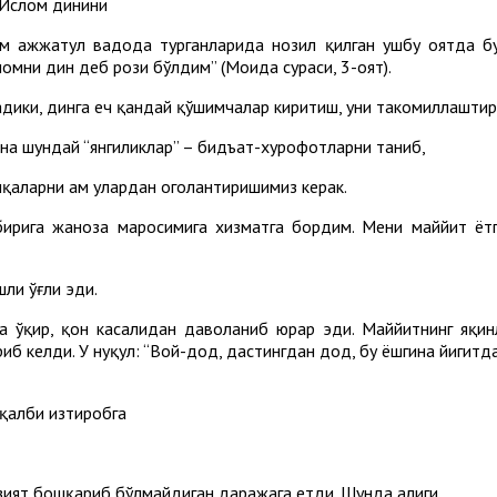
 Ислом динини
м ҳажжатул вадода турганларида нозил қилган ушбу оятда бу
омни дин деб рози бўлдим” (Моида сураси, 3-оят).
адики, динга ҳеч қандай қўшимчалар киритиш, уни такомиллаштир
з ана шундай “янгиликлар” – бидъат-хурофотларни таниб,
аларни ҳам улардан огоҳлантиришимиз керак.
бирига жаноза маросимига хизматга бордим. Мени маййит ёт
шли ўғли эди.
а ўқир, қон касалидан даволаниб юрар эди. Маййитнинг яқин
иб келди. У нуқул: “Вой-дод, дастингдан дод, бу ёшгина йигитд
 қалби изтиробга
зият бошқариб бўлмайдиган даражага етди. Шунда ҳалиги