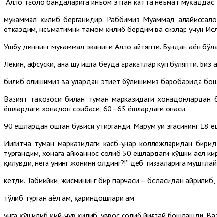
Аллоҳ таоло бандаларига инъом этган катта неъмат муқаддас
мукаммал қилиб берганидир. Раббимиз Муҳаммад алайҳиссало
етказдим, неъматимни тамом қилиб бердим ва сизлар учун Исл
Ушбу диннинг мукаммал эканини Аллоҳ айтяпти. Бундан аён бўл
Лекин, афсуски, ана шу ишга беҳуда ҳаракатлар кўп бўляпти. Би
билиб олишимиз ва улардан эҳтиёт бўлишимиз баробарида бошқ
Вазият тақозоси билан туман марказидаги хонадонлардан 
ёшлардаги хонадон соҳибаси, 60–65 ёшлардаги онаси,
90 ёшлардан ошган бувиси ўтирганди. Марҳум уй эгасининг 18 ё
Йигитча туман марказидаги касб-ҳунар коллежларидан бирид
тургандим, хонага айюҳаннос солиб 50 ёшлардаги қўшни аёл кир
қилувди, нега унинг жонини олдинг?!” деб тиззаларига муштлай
кетди. Табиийки, жисмининг бир парчаси – боласидан айрилиб,
тўлиб турган аёл ҳам, қариндошлари ҳам
унга қўшилиб қий-чув қилиб, уввос солиб йиғлай бошлашди. Ва