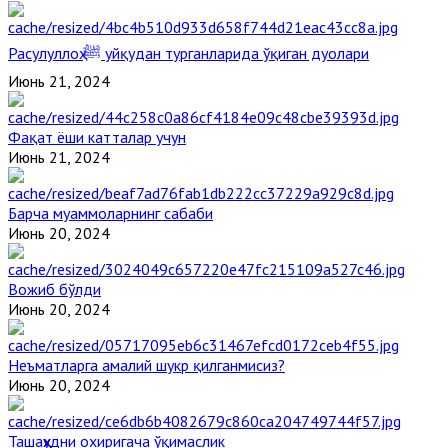
Расулуллоҳ ﷺ уйқудан турганларида ўқиган дуолари
Июнь 21, 2024
Фақат ёши катталар учун
Июнь 21, 2024
Барча муаммоларнинг сабаби
Июнь 20, 2024
Вожиб бўлди
Июнь 20, 2024
Неъматларга амалий шукр қилганмисиз?
Июнь 20, 2024
Ташаҳҳудни охиригача ўқимаслик