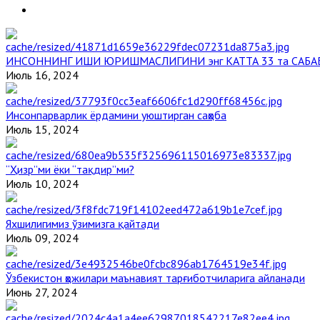
ИНСОННИНГ ИШИ ЮРИШМАСЛИГИНИ энг КАТТА 33 та САБА
Июль 16, 2024
Инсонпарварлик ёрдамини уюштирган саҳоба
Июль 15, 2024
“Ҳизр”ми ёки “тақдир”ми?
Июль 10, 2024
Яхшилигимиз ўзимизга қайтади
Июль 09, 2024
Ўзбекистон ҳожилари маънавият тарғиботчиларига айланади
Июнь 27, 2024