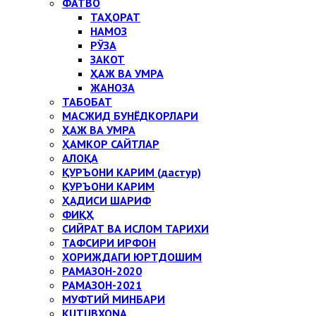
ФАТВО
ТАҲОРАТ
НАМОЗ
РЎЗА
ЗАКОТ
ҲАЖ ВА УМРА
ЖАНОЗА
ТАБОБАТ
МАСЖИД БУНЁДКОРЛАРИ
ҲАЖ ВА УМРА
ҲАМКОР САЙТЛАР
АЛОҚА
ҚУРЪОНИ КАРИМ (дастур)
ҚУРЪОНИ КАРИМ
ҲАДИСИ ШАРИФ
ФИҚҲ
СИЙРАТ ВА ИСЛОМ ТАРИХИ
ТАФСИРИ ИРФОН
ХОРИЖДАГИ ЮРТДОШИМ
РАМАЗОН-2020
РАМАЗОН-2021
МУФТИЙ МИНБАРИ
KUTUBXONA