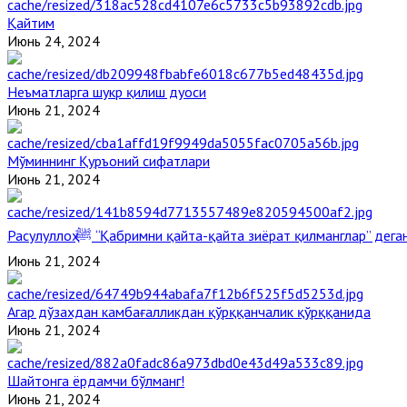
Қайтим
Июнь 24, 2024
Неъматларга шукр қилиш дуоси
Июнь 21, 2024
Мўминнинг Қуръоний сифатлари
Июнь 21, 2024
Расулуллоҳ ﷺ “Қабримни қайта-қайта зиёрат қилманглар” де
Июнь 21, 2024
Агар дўзахдан камбағалликдан қўрққанчалик қўрққанида
Июнь 21, 2024
Шайтонга ёрдамчи бўлманг!
Июнь 21, 2024