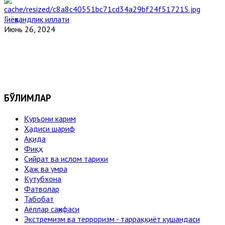
Гиёҳвандлик иллати
Июнь 26, 2024
БЎЛИМЛАР
Қуръони карим
Ҳадиси шариф
Ақида
Фиқҳ
Сийрат ва ислом тарихи
Ҳаж ва умра
Кутубхона
Фатволар
Табобат
Аёллар саҳифаси
Экстремизм ва терроризм - тарраққиёт кушандаси