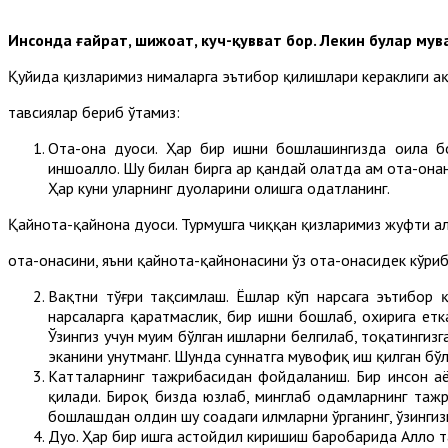
Инсонда ғайрат, шижоат, куч-қувват бор. Лекин булар м
Қуйида қизларимиз нималарга эътибор қилишлари кераклиги ҳа
тавсиялар бериб ўтамиз:
Ота-она дуоси. Ҳар бир ишни бошлашингизда оила бош
иншоаллоҳ. Шу билан бирга ҳар қандай ҳолатда ҳам ота-он
Ҳар куни уларнинг дуоларини олишга одатланинг.
Қайнота-қайнона дуоси. Турмушга чиққан қизларимиз жуфти ҳа
ота-онасини, яъни қайнота-қайнонасини ўз ота-онасидек кўриб,
Вақтни тўғри тақсимлаш. Ёшлар кўп нарсага эътибор қи
нарсаларга қаратмаслик, бир ишни бошлаб, охирига етк
Ўзингиз учун муҳим бўлган ишларни белгилаб, тоқатингизг
эканини унутманг. Шунда суннатга мувофиқ иш қилган бўл
Катталарнинг тажрибасидан фойдаланиш. Бир инсон ҳа
қилади. Бироқ бизда юзлаб, минглаб одамларнинг тажр
бошлашдан олдин шу соҳадаги илмларни ўрганинг, ўзингизг
Дуо. Ҳар бир ишга астойдил киришиш баробарида Аллоҳ т