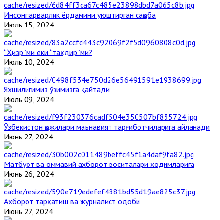
Инсонпарварлик ёрдамини уюштирган саҳоба
Июль 15, 2024
“Ҳизр”ми ёки “тақдир”ми?
Июль 10, 2024
Яхшилигимиз ўзимизга қайтади
Июль 09, 2024
Ўзбекистон ҳожилари маънавият тарғиботчиларига айланади
Июнь 27, 2024
Матбуот ва оммавий ахборот воситалари ходимларига
Июнь 26, 2024
Ахборот тарқатиш ва журналист одоби
Июнь 27, 2024