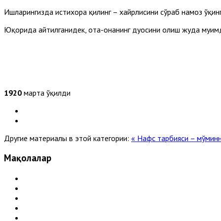
Ишларингизда истихора қилинг – хайрлисини сўраб намоз ўқинг
Юқорида айтилганидек, ота-онанинг дуосини олиш жуда муҳимди
1920
марта ўқилди
Другие материалы в этой категории:
« Нафс тарбияси – мўмин
Мақолалар