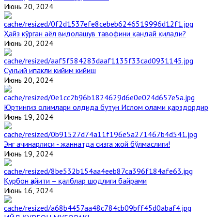
Июнь 20, 2024
Ҳайз кўрган аёл видолашув тавофини қандай қилади?
Июнь 20, 2024
Сунъий ипакли кийим кийиш
Июнь 20, 2024
Юртингиз олимлари олдида бутун Ислом олами қарздордир
Июнь 19, 2024
Энг ачинарлиси - жаннатда сизга жой бўлмаслиги!
Июнь 19, 2024
Қурбон ҳайити – қалблар шодлиги байрами
Июнь 16, 2024