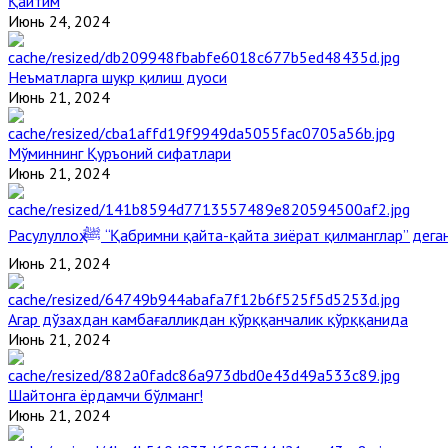
Қайтим
Июнь 24, 2024
Неъматларга шукр қилиш дуоси
Июнь 21, 2024
Мўминнинг Қуръоний сифатлари
Июнь 21, 2024
Расулуллоҳ ﷺ “Қабримни қайта-қайта зиёрат қилманглар” де
Июнь 21, 2024
Агар дўзахдан камбағалликдан қўрққанчалик қўрққанида
Июнь 21, 2024
Шайтонга ёрдамчи бўлманг!
Июнь 21, 2024