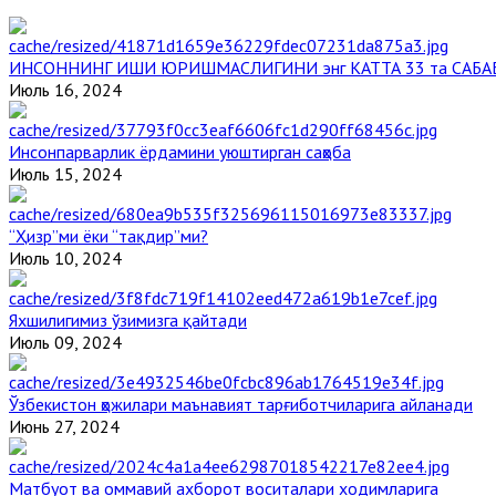
ИНСОННИНГ ИШИ ЮРИШМАСЛИГИНИ энг КАТТА 33 та САБА
Июль 16, 2024
Инсонпарварлик ёрдамини уюштирган саҳоба
Июль 15, 2024
“Ҳизр”ми ёки “тақдир”ми?
Июль 10, 2024
Яхшилигимиз ўзимизга қайтади
Июль 09, 2024
Ўзбекистон ҳожилари маънавият тарғиботчиларига айланади
Июнь 27, 2024
Матбуот ва оммавий ахборот воситалари ходимларига