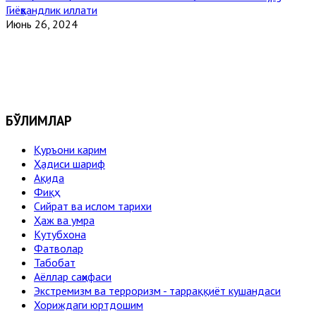
Гиёҳвандлик иллати
Июнь 26, 2024
БЎЛИМЛАР
Қуръони карим
Ҳадиси шариф
Ақида
Фиқҳ
Сийрат ва ислом тарихи
Ҳаж ва умра
Кутубхона
Фатволар
Табобат
Аёллар саҳифаси
Экстремизм ва терроризм - тарраққиёт кушандаси
Хориждаги юртдошим