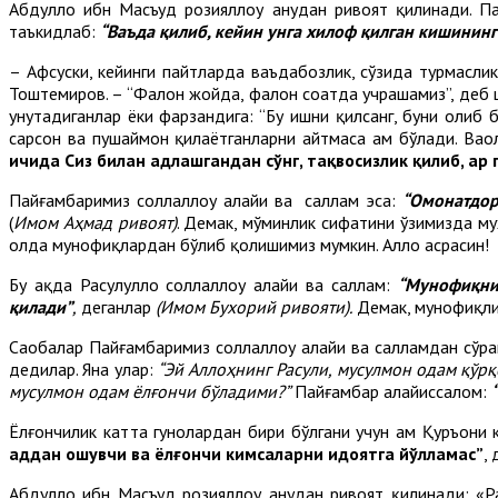
Абдуллоҳ ибн Масъуд розияллоҳу анҳудан ривоят қилинади. П
таъкидлаб:
“Ваъда қилиб, кейин унга хилоф қилган кишининг
– Афсуски, кейинги пайтларда ваъдабозлик, сўзида турмасл
Тоштемиров. – “Фалон жойда, фалон соатда учрашамиз”, деб ш
унутадиганлар ёки фарзандига: “Бу ишни қилсанг, буни олиб 
сарсон ва пушаймон қилаётганларни айтмаса ҳам бўлади. Ваҳо
ичида Сиз билан аҳдлашгандан сўнг, тақвосизлик қилиб, ҳа
Пайғамбаримиз соллаллоҳу алайҳи ва саллам эса:
“Омонатдо
(
Имом Аҳмад ривоят)
. Демак, мўминлик сифатини ўзимизда м
ҳолда мунофиқлардан бўлиб қолишимиз мумкин. Аллоҳ асрасин!
Бу ҳақда Расулуллоҳ соллаллоҳу алайҳи ва саллам:
“Мунофиқнин
қилади”
,
деганлар
(Имом Бухорий ривояти).
Демак, мунофиқлик
Саҳобалар Пайғамбаримиз соллаллоҳу алайҳи ва салламдан сўра
дедилар. Яна улар:
“Эй Аллоҳнинг Расули, мусулмон одам қўр
мусулмон одам ёлғончи бўладими?”
Пайғамбар алайҳиссалом:
Ёлғончилик катта гуноҳлардан бири бўлгани учун ҳам Қуръон
ҳаддан ошувчи ва ёлғончи кимсаларни ҳидоятга йўлламас”
,
Абдуллоҳ ибн Масъуд розияллоҳу анҳудан ривоят қилинади: «Ра