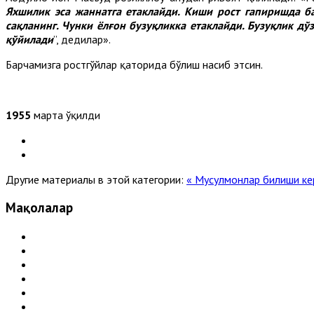
Яхшилик эса жаннатга етаклайди. Киши рост гапиришда б
сақланинг. Чунки ёлғон бузуқликка етаклайди. Бузуқлик дў
қўйилади
”, дедилар».
Барчамизга ростгўйлар қаторида бўлиш насиб этсин.
1955
марта ўқилди
Другие материалы в этой категории:
« Мусулмонлар билиши ке
Мақолалар