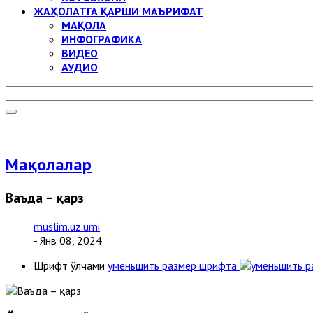
ЖАҲОЛАТГА ҚАРШИ МАЪРИФАТ
МАҚОЛА
ИНФОГРАФИКА
ВИДЕО
АУДИО
Мақолалар
Ваъда – қарз
muslim.uz.umi
- Янв 08, 2024
Шрифт ўлчами
уменьшить размер шрифта