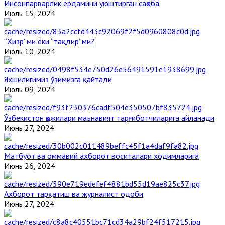
Инсонпарварлик ёрдамини уюштирган саҳоба
Июль 15, 2024
“Ҳизр”ми ёки “тақдир”ми?
Июль 10, 2024
Яхшилигимиз ўзимизга қайтади
Июль 09, 2024
Ўзбекистон ҳожилари маънавият тарғиботчиларига айланади
Июнь 27, 2024
Матбуот ва оммавий ахборот воситалари ходимларига
Июнь 26, 2024
Ахборот тарқатиш ва журналист одоби
Июнь 27, 2024