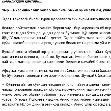
Ёмонликдан қайтариш
Умр – инсоннинг энг бебаҳо бойлиги. Унинг қиймати ҳам, ўлч
Ҳаёт тақозоси билан турли идораларга ёки айрим инсонларга и
Яқинда пойтахтдан водийга бориш учун бир киракашга қўнғиро
соат олтидан ўтса-да, ундан дарак бўлмади. Қўнғироқ қилсам
йўқ. “Одамларингиз қани?” десам: “Ҳали тайёр эмас экан. Йў
қуйиш шахобчаларига кириш, тушлик билан кеч кирганда уйга ет
Бундай ҳолатга кўплаб юртдошларимиз дуч келгани тайин. Ху
вақтингизни олиши одатий ҳол. Бундан ҳам ёмони, бирор киши қ
пайтда одамлар орасида қарз олди-бердиси камайиб боряпти
Афсуски, кундалик ҳаётимизда ёлғон сўзлаш ёки ваъдани бажар
Бу йўл билан топилган мол ҳаром ҳисобланади. Шундай бўлса-да
– Кўпинча айтган сўзидан чиқадиган, бир тийинга хиёнат қилма
чиқиш, бировнинг ҳаққидан қўрқиш мусулмоннинг иши эмасми?
уламо оғир бетоблиги туфайли Ғарб мамлакатларида даволани
устоз: “У ерда Исломни кўрдим. Аммо мусулмонни кўрмадим. А
аксарияти Ислом динига эътиқод қилади. Аммо улар орасида ёлғ