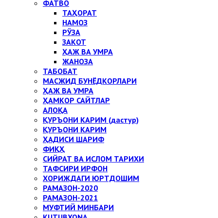
ФАТВО
ТАҲОРАТ
НАМОЗ
РЎЗА
ЗАКОТ
ҲАЖ ВА УМРА
ЖАНОЗА
ТАБОБАТ
МАСЖИД БУНЁДКОРЛАРИ
ҲАЖ ВА УМРА
ҲАМКОР САЙТЛАР
АЛОҚА
ҚУРЪОНИ КАРИМ (дастур)
ҚУРЪОНИ КАРИМ
ҲАДИСИ ШАРИФ
ФИҚҲ
СИЙРАТ ВА ИСЛОМ ТАРИХИ
ТАФСИРИ ИРФОН
ХОРИЖДАГИ ЮРТДОШИМ
РАМАЗОН-2020
РАМАЗОН-2021
МУФТИЙ МИНБАРИ
KUTUBXONA