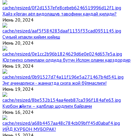
Ҳайз кўрган аёл видолашув тавофини қандай қилади?
Июнь 20, 2024
Сунъий ипакли кийим кийиш
Июнь 20, 2024
Юртингиз олимлари олдида бутун Ислом олами қарздордир
Июнь 19, 2024
Энг ачинарлиси - жаннатда сизга жой бўлмаслиги!
Июнь 19, 2024
Қурбон ҳайити – қалблар шодлиги байрами
Июнь 16, 2024
ИЙД ҚУРБОН МУБОРАК!
Июнь 15, 2024