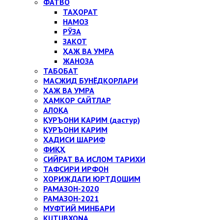
ФАТВО
ТАҲОРАТ
НАМОЗ
РЎЗА
ЗАКОТ
ҲАЖ ВА УМРА
ЖАНОЗА
ТАБОБАТ
МАСЖИД БУНЁДКОРЛАРИ
ҲАЖ ВА УМРА
ҲАМКОР САЙТЛАР
АЛОҚА
ҚУРЪОНИ КАРИМ (дастур)
ҚУРЪОНИ КАРИМ
ҲАДИСИ ШАРИФ
ФИҚҲ
СИЙРАТ ВА ИСЛОМ ТАРИХИ
ТАФСИРИ ИРФОН
ХОРИЖДАГИ ЮРТДОШИМ
РАМАЗОН-2020
РАМАЗОН-2021
МУФТИЙ МИНБАРИ
KUTUBXONA