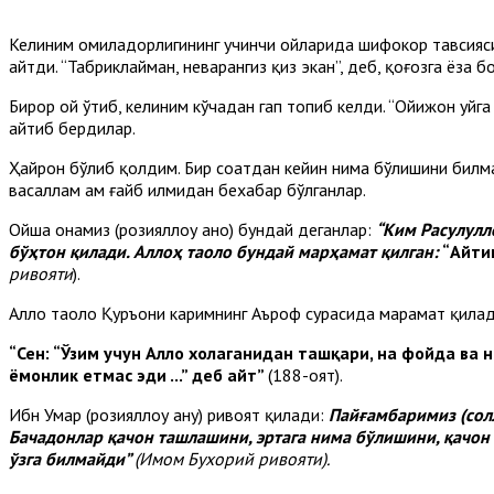
Келиним ҳомиладорлигининг учинчи ойларида шифокор тавсияси
айтди. “Табриклайман, неварангиз қиз экан”, деб, қоғозга ёза б
Бирор ой ўтиб, келиним кўчадан гап топиб келди. “Ойижон уйга
айтиб бердилар.
Ҳайрон бўлиб қолдим. Бир соатдан кейин нима бўлишини билма
васаллам ҳам ғайб илмидан бехабар бўлганлар.
Ойша онамиз (розияллоҳу анҳо) бундай деганлар:
“Ким Расулулл
бўҳтон қилади. Аллоҳ таоло бундай марҳамат қилган:
“Айти
ривояти
).
Аллоҳ таоло Қуръони каримнинг Аъроф сурасида марҳамат қилад
“Сен: “Ўзим учун Аллоҳ хоҳлаганидан ташқари, на фойда ва
ёмонлик етмас эди ...” деб айт”
(188-оят).
Ибн Умар (розияллоҳу анҳу) ривоят қилади:
Пайғамбаримиз (солл
Бачадонлар қачон ташлашини, эртага нима бўлишини, қачон
ўзга билмайди”
(Имом Бухорий ривояти).