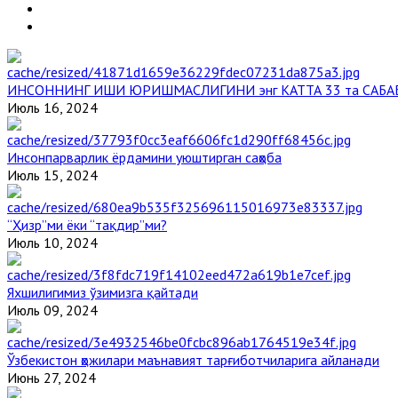
ИНСОННИНГ ИШИ ЮРИШМАСЛИГИНИ энг КАТТА 33 та САБА
Июль 16, 2024
Инсонпарварлик ёрдамини уюштирган саҳоба
Июль 15, 2024
“Ҳизр”ми ёки “тақдир”ми?
Июль 10, 2024
Яхшилигимиз ўзимизга қайтади
Июль 09, 2024
Ўзбекистон ҳожилари маънавият тарғиботчиларига айланади
Июнь 27, 2024