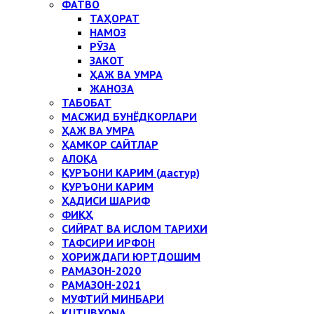
ФАТВО
ТАҲОРАТ
НАМОЗ
РЎЗА
ЗАКОТ
ҲАЖ ВА УМРА
ЖАНОЗА
ТАБОБАТ
МАСЖИД БУНЁДКОРЛАРИ
ҲАЖ ВА УМРА
ҲАМКОР САЙТЛАР
АЛОҚА
ҚУРЪОНИ КАРИМ (дастур)
ҚУРЪОНИ КАРИМ
ҲАДИСИ ШАРИФ
ФИҚҲ
СИЙРАТ ВА ИСЛОМ ТАРИХИ
ТАФСИРИ ИРФОН
ХОРИЖДАГИ ЮРТДОШИМ
РАМАЗОН-2020
РАМАЗОН-2021
МУФТИЙ МИНБАРИ
KUTUBXONA