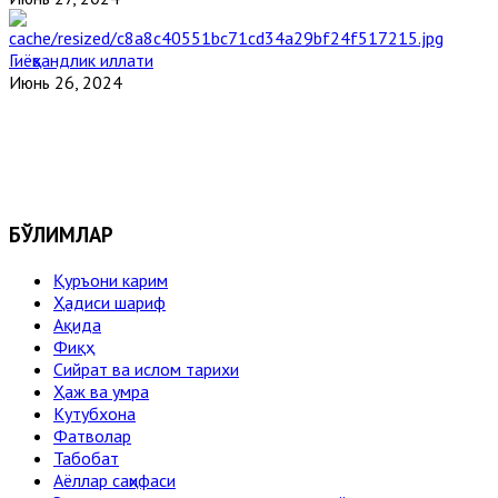
Гиёҳвандлик иллати
Июнь 26, 2024
БЎЛИМЛАР
Қуръони карим
Ҳадиси шариф
Ақида
Фиқҳ
Сийрат ва ислом тарихи
Ҳаж ва умра
Кутубхона
Фатволар
Табобат
Аёллар саҳифаси