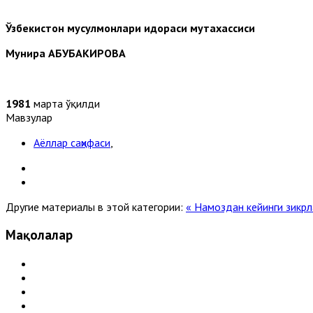
Ўзбекистон мусулмонлари идораси мутахассиси
Мунира АБУБАКИРОВА
1981
марта ўқилди
Мавзулар
Аёллар саҳифаси
,
Другие материалы в этой категории:
« Намоздан кейинги зикрл
Мақолалар