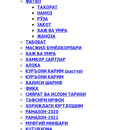
ФАТВО
ТАҲОРАТ
НАМОЗ
РЎЗА
ЗАКОТ
ҲАЖ ВА УМРА
ЖАНОЗА
ТАБОБАТ
МАСЖИД БУНЁДКОРЛАРИ
ҲАЖ ВА УМРА
ҲАМКОР САЙТЛАР
АЛОҚА
ҚУРЪОНИ КАРИМ (дастур)
ҚУРЪОНИ КАРИМ
ҲАДИСИ ШАРИФ
ФИҚҲ
СИЙРАТ ВА ИСЛОМ ТАРИХИ
ТАФСИРИ ИРФОН
ХОРИЖДАГИ ЮРТДОШИМ
РАМАЗОН-2020
РАМАЗОН-2021
МУФТИЙ МИНБАРИ
KUTUBXONA