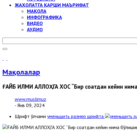
ЖАҲОЛАТГА ҚАРШИ МАЪРИФАТ
МАҚОЛА
ИНФОГРАФИКА
ВИДЕО
АУДИО
Мақолалар
ҒАЙБ ИЛМИ АЛЛОҲГА ХОС “Бир соатдан кейин нима 
www.muslimuz
- Янв 09, 2024
Шрифт ўлчами
уменьшить размер шрифта