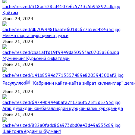
Қайтим
Июнь 24, 2024
Неъматларга шукр қилиш дуоси
Июнь 21, 2024
Мўминнинг Қуръоний сифатлари
Июнь 21, 2024
Расулуллоҳ ﷺ “Қабримни қайта-қайта зиёрат қилманглар” де
Июнь 21, 2024
Агар дўзахдан камбағалликдан қўрққанчалик қўрққанида
Июнь 21, 2024
Шайтонга ёрдамчи бўлманг!