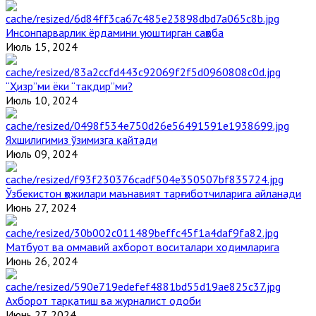
Инсонпарварлик ёрдамини уюштирган саҳоба
Июль 15, 2024
“Ҳизр”ми ёки “тақдир”ми?
Июль 10, 2024
Яхшилигимиз ўзимизга қайтади
Июль 09, 2024
Ўзбекистон ҳожилари маънавият тарғиботчиларига айланади
Июнь 27, 2024
Матбуот ва оммавий ахборот воситалари ходимларига
Июнь 26, 2024
Ахборот тарқатиш ва журналист одоби
Июнь 27, 2024