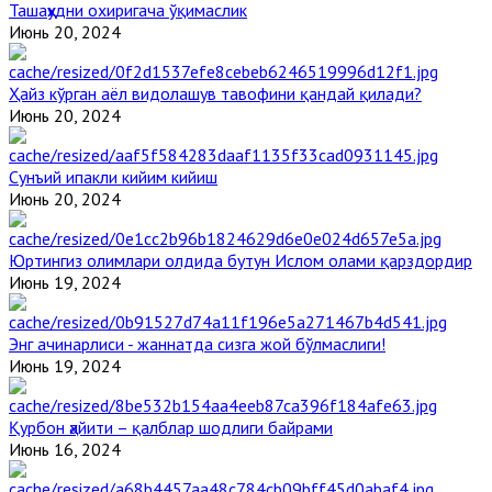
Ташаҳҳудни охиригача ўқимаслик
Июнь 20, 2024
Ҳайз кўрган аёл видолашув тавофини қандай қилади?
Июнь 20, 2024
Сунъий ипакли кийим кийиш
Июнь 20, 2024
Юртингиз олимлари олдида бутун Ислом олами қарздордир
Июнь 19, 2024
Энг ачинарлиси - жаннатда сизга жой бўлмаслиги!
Июнь 19, 2024
Қурбон ҳайити – қалблар шодлиги байрами
Июнь 16, 2024