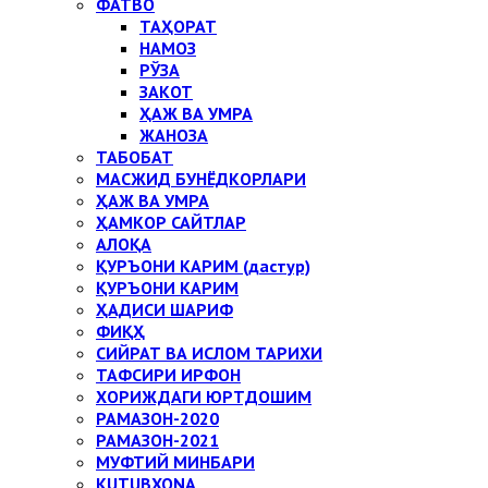
ФАТВО
ТАҲОРАТ
НАМОЗ
РЎЗА
ЗАКОТ
ҲАЖ ВА УМРА
ЖАНОЗА
ТАБОБАТ
МАСЖИД БУНЁДКОРЛАРИ
ҲАЖ ВА УМРА
ҲАМКОР САЙТЛАР
АЛОҚА
ҚУРЪОНИ КАРИМ (дастур)
ҚУРЪОНИ КАРИМ
ҲАДИСИ ШАРИФ
ФИҚҲ
СИЙРАТ ВА ИСЛОМ ТАРИХИ
ТАФСИРИ ИРФОН
ХОРИЖДАГИ ЮРТДОШИМ
РАМАЗОН-2020
РАМАЗОН-2021
МУФТИЙ МИНБАРИ
KUTUBXONA