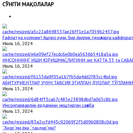
СЎНГГИ МАҚОЛАЛАР
Ғафлатда қолманг! Ашуро куни. Бир йиллик гуноҳларга каффорат
Июль 16, 2024
ИНСОННИНГ ИШИ ЮРИШМАСЛИГИНИ энг КАТТА 33 та САБА
Июль 16, 2024
АБИТУРИЕНТЛАР УЧУН ТАВСИЯ ЭТИЛГАН ДУОЛАР ТЎПЛАМИ
Июль 15, 2024
Инсонпарварлик ёрдамини уюштирган саҳоба
Июль 15, 2024
“Ҳизр”ми ёки “тақдир”ми?