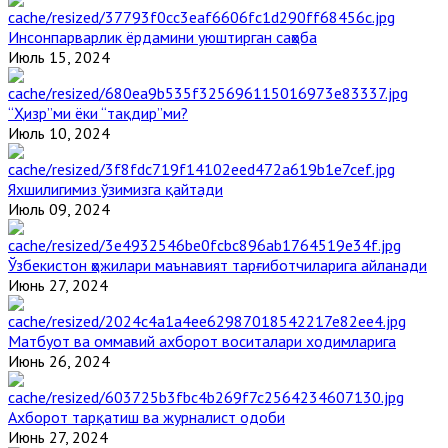
Инсонпарварлик ёрдамини уюштирган саҳоба
Июль 15, 2024
“Ҳизр”ми ёки “тақдир”ми?
Июль 10, 2024
Яхшилигимиз ўзимизга қайтади
Июль 09, 2024
Ўзбекистон ҳожилари маънавият тарғиботчиларига айланади
Июнь 27, 2024
Матбуот ва оммавий ахборот воситалари ходимларига
Июнь 26, 2024
Ахборот тарқатиш ва журналист одоби
Июнь 27, 2024