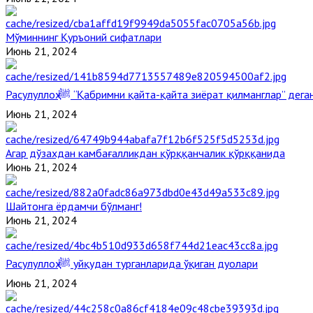
Мўминнинг Қуръоний сифатлари
Июнь 21, 2024
Расулуллоҳ ﷺ “Қабримни қайта-қайта зиёрат қилманглар” де
Июнь 21, 2024
Агар дўзахдан камбағалликдан қўрққанчалик қўрққанида
Июнь 21, 2024
Шайтонга ёрдамчи бўлманг!
Июнь 21, 2024
Расулуллоҳ ﷺ уйқудан турганларида ўқиган дуолари
Июнь 21, 2024