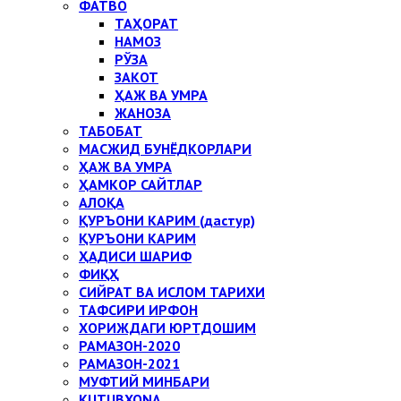
ФАТВО
ТАҲОРАТ
НАМОЗ
РЎЗА
ЗАКОТ
ҲАЖ ВА УМРА
ЖАНОЗА
ТАБОБАТ
МАСЖИД БУНЁДКОРЛАРИ
ҲАЖ ВА УМРА
ҲАМКОР САЙТЛАР
АЛОҚА
ҚУРЪОНИ КАРИМ (дастур)
ҚУРЪОНИ КАРИМ
ҲАДИСИ ШАРИФ
ФИҚҲ
СИЙРАТ ВА ИСЛОМ ТАРИХИ
ТАФСИРИ ИРФОН
ХОРИЖДАГИ ЮРТДОШИМ
РАМАЗОН-2020
РАМАЗОН-2021
МУФТИЙ МИНБАРИ
KUTUBXONA