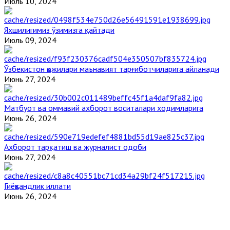
Июль 10, 2024
Яхшилигимиз ўзимизга қайтади
Июль 09, 2024
Ўзбекистон ҳожилари маънавият тарғиботчиларига айланади
Июнь 27, 2024
Матбуот ва оммавий ахборот воситалари ходимларига
Июнь 26, 2024
Ахборот тарқатиш ва журналист одоби
Июнь 27, 2024
Гиёҳвандлик иллати
Июнь 26, 2024