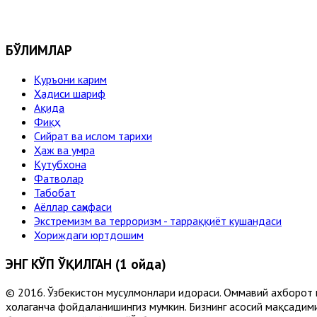
БЎЛИМЛАР
Қуръони карим
Ҳадиси шариф
Ақида
Фиқҳ
Сийрат ва ислом тарихи
Ҳаж ва умра
Кутубхона
Фатволар
Табобат
Аёллар саҳифаси
Экстремизм ва терроризм - тарраққиёт кушандаси
Хориждаги юртдошим
ЭНГ КЎП ЎҚИЛГАН (1 ойда)
© 2016. Ўзбекистон мусулмонлари идораси. Оммавий ахборот 
хоҳлаганча фойдаланишингиз мумкин. Бизнинг асосий мақсадими