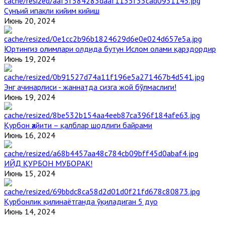
Сунъий ипакли кийим кийиш
Июнь 20, 2024
Юртингиз олимлари олдида бутун Ислом олами қарздордир
Июнь 19, 2024
Энг ачинарлиси - жаннатда сизга жой бўлмаслиги!
Июнь 19, 2024
Қурбон ҳайити – қалблар шодлиги байрами
Июнь 16, 2024
ИЙД ҚУРБОН МУБОРАК!
Июнь 15, 2024
Қурбонлик қилинаётганда ўқиладиган 5 дуо
Июнь 14, 2024