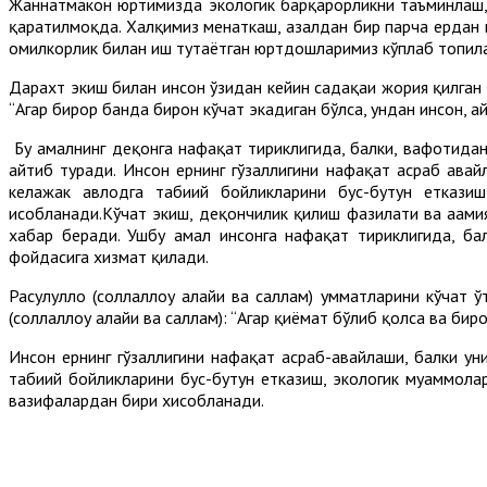
Жаннатмакон юртимизда экологик барқарорликни таъминлаш, 
қаратилмоқда. Халқимиз меҳнаткаш, азалдан бир парча ердан 
омилкорлик билан иш тутаётган юртдошларимиз кўплаб топил
Дарахт экиш билан инсон ўзидан кейин садақаи жория қилган б
“Агар бирор банда бирон кўчат экадиган бўлса, ундан инсон, ҳа
Бу амалнинг деҳқонга нафақат тириклигида, балки, вафотидан
айтиб туради. Инсон ернинг гўзаллигини нафақат асраб авай
келажак авлодга табиий бойликларини бус-бутун еткази
ҳисобланади.Кўчат экиш, деҳқончилик қилиш фазилати ва аҳам
хабар беради. Ушбу амал инсонга нафақат тириклигида, ба
фойдасига хизмат қилади.
Расулуллоҳ (соллаллоҳу алайҳи ва саллам) умматларини кўчат ў
(соллаллоҳу алайҳи ва саллам): “Агар қиёмат бўлиб қолса ва би
Инсон ернинг гўзаллигини нафақат асраб-авайлаши, балки уни
табиий бойликларини бус-бутун етказиш, экологик муаммола
вазифалардан бири хисобланади.