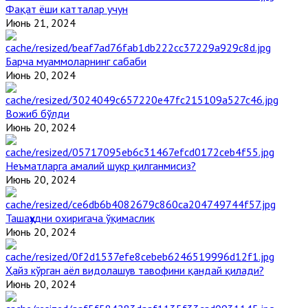
Фақат ёши катталар учун
Июнь 21, 2024
Барча муаммоларнинг сабаби
Июнь 20, 2024
Вожиб бўлди
Июнь 20, 2024
Неъматларга амалий шукр қилганмисиз?
Июнь 20, 2024
Ташаҳҳудни охиригача ўқимаслик
Июнь 20, 2024
Ҳайз кўрган аёл видолашув тавофини қандай қилади?
Июнь 20, 2024