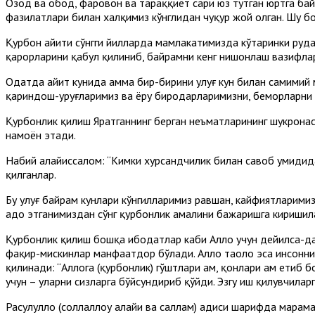
Озод ва обод, фаровон ва тараққиёт сари юз тутган юртга байра
фазилатлари билан халқимиз кўнглидан чуқур жой олган. Шу б
Қурбон ҳайити сўнгги йилларда мамлакатимизда кўтаринки руҳд
қарорларини қабул қилиниб, байрамни кенг нишонлаш вазифла
Одатда ҳайит кунида ҳамма бир-бирини улуғ кун билан самимий
қариндош-уруғларимиз ва ёру биродарларимизни, беморларни бо
Қурбонлик қилиш Яратганнинг берган неъматларининг шукронас
намоён этади.
Набий алайҳиссалом: “Кимки хурсандчилик билан савоб умидида
қилганлар.
Бу улуғ байрам кунлари кўнгилларимиз равшан, кайфиятларимиз 
адо этганимиздан сўнг қурбонлик амалини бажаришга киришил
Қурбонлик қилиш бошқа ибодатлар каби Аллоҳ учун дейилса-да,
фақир-мискинлар манфаатдор бўлади. Аллоҳ таоло эса инсонни
қилинади: “Аллоҳга (қурбонлик) гўштлари ҳам, қонлари ҳам етиб 
учун – уларни сизларга бўйсундириб қўйди. Эзгу иш қилувчиларг
Расулуллоҳ (соллаллоҳу алайҳи ва саллам) ҳадиси шарифда мар