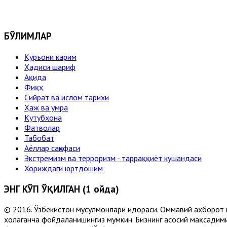
БЎЛИМЛАР
Қуръони карим
Ҳадиси шариф
Ақида
Фиқҳ
Сийрат ва ислом тарихи
Ҳаж ва умра
Кутубхона
Фатволар
Табобат
Аёллар саҳифаси
Экстремизм ва терроризм - тарраққиёт кушандаси
Хориждаги юртдошим
ЭНГ КЎП ЎҚИЛГАН (1 ойда)
© 2016. Ўзбекистон мусулмонлари идораси. Оммавий ахборот 
хоҳлаганча фойдаланишингиз мумкин. Бизнинг асосий мақсадими