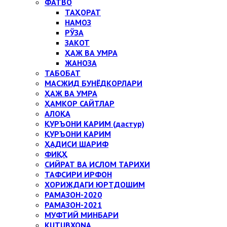
ФАТВО
ТАҲОРАТ
НАМОЗ
РЎЗА
ЗАКОТ
ҲАЖ ВА УМРА
ЖАНОЗА
ТАБОБАТ
МАСЖИД БУНЁДКОРЛАРИ
ҲАЖ ВА УМРА
ҲАМКОР САЙТЛАР
АЛОҚА
ҚУРЪОНИ КАРИМ (дастур)
ҚУРЪОНИ КАРИМ
ҲАДИСИ ШАРИФ
ФИҚҲ
СИЙРАТ ВА ИСЛОМ ТАРИХИ
ТАФСИРИ ИРФОН
ХОРИЖДАГИ ЮРТДОШИМ
РАМАЗОН-2020
РАМАЗОН-2021
МУФТИЙ МИНБАРИ
KUTUBXONA