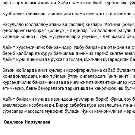
офатлардан ҳимоя қилади. Ҳайит намозини ўқиб, қурбонлик сўй
Қурбонлик сўйишнинг аввали ҳайит намозини адо этилганидан сўн
Расулуллоҳ (соллаллоҳу алайҳи ва саллам) қизлари Фотима (розия
гуноҳларинг мағфират қилинур”, - дедилар. “Эй Аллоҳнинг расули
Сарвари коинот: “Йўқ, мусулмонларга умумий”, - деб жавоб бер
Ҳайит хурсандчилик байрамидир. Ушбу байрамда ота-она ва фар
бериб қалбларига сурур бағишлаш динимиз тарғиб қилган ама
Ҳайит куни динимизда рухсат этилган, кўнгилни кўтарадиган б
Баъзи жойларда ҳайит кунлари исрофгарчиликка сабаб бўладига
хонадонлардаги, никоҳ тўйлари ўтган оилалардаги “янги ҳайит”
хурсандчилик байрамини аза ва йиғи-сиғига айлантиришлар мус
етим-есир, бева-бечораларга тарқатишдан хайрлироқ иш бўлма
Ҳайит байрами кунида қариндош-уруғларни бориб кўриш, ёру б
амаллардан ҳисобланади. Бирор сабабга кўра аразлашган, гина-
сўрасалар мақсадга мувофиқ бўлади. Чунки кечиримли ва меҳр-ш
Одилжон Нарзуллаев