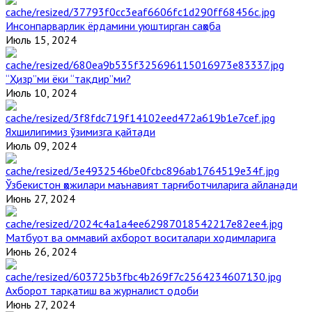
Инсонпарварлик ёрдамини уюштирган саҳоба
Июль 15, 2024
“Ҳизр”ми ёки “тақдир”ми?
Июль 10, 2024
Яхшилигимиз ўзимизга қайтади
Июль 09, 2024
Ўзбекистон ҳожилари маънавият тарғиботчиларига айланади
Июнь 27, 2024
Матбуот ва оммавий ахборот воситалари ходимларига
Июнь 26, 2024
Ахборот тарқатиш ва журналист одоби
Июнь 27, 2024