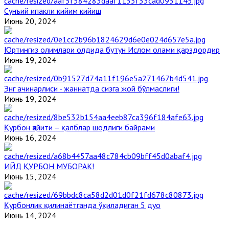
Сунъий ипакли кийим кийиш
Июнь 20, 2024
Юртингиз олимлари олдида бутун Ислом олами қарздордир
Июнь 19, 2024
Энг ачинарлиси - жаннатда сизга жой бўлмаслиги!
Июнь 19, 2024
Қурбон ҳайити – қалблар шодлиги байрами
Июнь 16, 2024
ИЙД ҚУРБОН МУБОРАК!
Июнь 15, 2024
Қурбонлик қилинаётганда ўқиладиган 5 дуо
Июнь 14, 2024