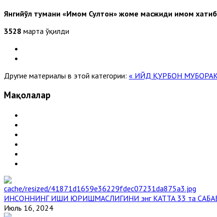
Янгийўл тумани «
Имом Султон
» жоме масжиди
имом хати
3528
марта ўқилди
Другие материалы в этой категории:
« ИЙД ҚУРБОН МУБОРА
Мақолалар
ИНСОННИНГ ИШИ ЮРИШМАСЛИГИНИ энг КАТТА 33 та САБА
Июль 16, 2024