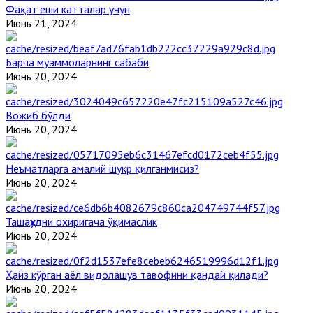
Фақат ёши катталар учун
Июнь 21, 2024
Барча муаммоларнинг сабаби
Июнь 20, 2024
Вожиб бўлди
Июнь 20, 2024
Неъматларга амалий шукр қилганмисиз?
Июнь 20, 2024
Ташаҳҳудни охиригача ўқимаслик
Июнь 20, 2024
Ҳайз кўрган аёл видолашув тавофини қандай қилади?
Июнь 20, 2024