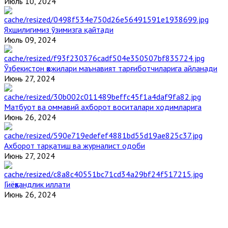
Июль 10, 2024
Яхшилигимиз ўзимизга қайтади
Июль 09, 2024
Ўзбекистон ҳожилари маънавият тарғиботчиларига айланади
Июнь 27, 2024
Матбуот ва оммавий ахборот воситалари ходимларига
Июнь 26, 2024
Ахборот тарқатиш ва журналист одоби
Июнь 27, 2024
Гиёҳвандлик иллати
Июнь 26, 2024