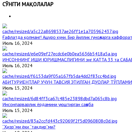
СЎНГГИ МАҚОЛАЛАР
Ғафлатда қолманг! Ашуро куни. Бир йиллик гуноҳларга каффорат
Июль 16, 2024
ИНСОННИНГ ИШИ ЮРИШМАСЛИГИНИ энг КАТТА 33 та САБА
Июль 16, 2024
АБИТУРИЕНТЛАР УЧУН ТАВСИЯ ЭТИЛГАН ДУОЛАР ТЎПЛАМИ
Июль 15, 2024
Инсонпарварлик ёрдамини уюштирган саҳоба
Июль 15, 2024
“Ҳизр”ми ёки “тақдир”ми?