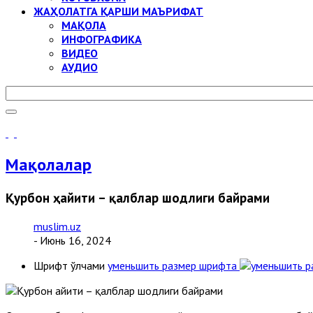
ЖАҲОЛАТГА ҚАРШИ МАЪРИФАТ
МАҚОЛА
ИНФОГРАФИКА
ВИДЕО
АУДИО
Мақолалар
Қурбон ҳайити – қалблар шодлиги байрами
muslim.uz
- Июнь 16, 2024
Шрифт ўлчами
уменьшить размер шрифта