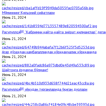
Мўминнинг Қуръоний сифатлари
Июнь 21, 2024
Расулуллоҳ ﷺ “Қабримни қайта-қайта зиёрат қилманглар” де
Июнь 21, 2024
Агар дўзахдан камбағалликдан қўрққанчалик қўрққанида
Июнь 21, 2024
Шайтонга ёрдамчи бўлманг!
Июнь 21, 2024
Расулуллоҳ ﷺ уйқудан турганларида ўқиган дуолари
Июнь 21, 2024