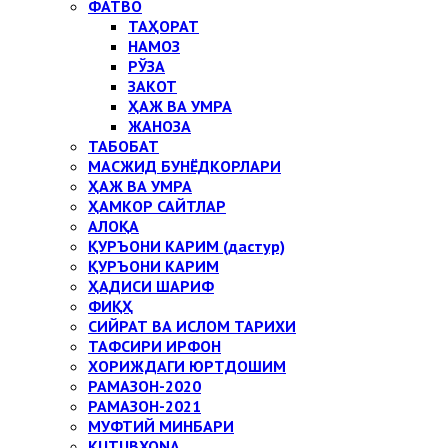
ФАТВО
ТАҲОРАТ
НАМОЗ
РЎЗА
ЗАКОТ
ҲАЖ ВА УМРА
ЖАНОЗА
ТАБОБАТ
МАСЖИД БУНЁДКОРЛАРИ
ҲАЖ ВА УМРА
ҲАМКОР САЙТЛАР
АЛОҚА
ҚУРЪОНИ КАРИМ (дастур)
ҚУРЪОНИ КАРИМ
ҲАДИСИ ШАРИФ
ФИҚҲ
СИЙРАТ ВА ИСЛОМ ТАРИХИ
ТАФСИРИ ИРФОН
ХОРИЖДАГИ ЮРТДОШИМ
РАМАЗОН-2020
РАМАЗОН-2021
МУФТИЙ МИНБАРИ
KUTUBXONA