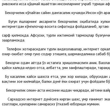
ривожига ҳисса қўшмай яшаётган инсонларнинг учраб туриши аф
Бекорчилик кўпайган сайин дангасалик кучаяди.Инсон кўп ҳара
Бугун ёшларнинг аксарияти бекорчилик оқибатида хулки 
интернетдан кўнгилочар восита сифатида фойдаланиб, эртаю 
сарф қилмоқда. Афсуски, турли ижтимоий тармоқлар бузғунчил
заҳарламокда.
Телефон хотирасидаги турли видеолавҳалар, интернет оркали
охир-окибат оғир гуноҳ содир этишига, шармандаликка сабаб бў
Бекорчи одам ҳаётда ўз истагига эришолмаслиги аник. Ваҳолан
қайси халкда илдиз отса, албатта, уни заифлаштиради, тарақ
Бу касаллик кайси шахсга етса, уни хор килади, обрусидан
вақтини зое килмайди, балки дунë ëки охират учун фойдали бў
Бекорчилик секин-аста инсонни ишдан чиқаради, ҳаётини вайр
Сархадсиз интернет дунёсига кирган шахс, умр ғанимат экан
соатлари, кунларини самарасиз ўтказиб юбориши мумкин.