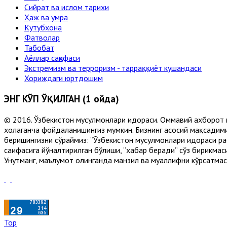
Сийрат ва ислом тарихи
Ҳаж ва умра
Кутубхона
Фатволар
Табобат
Аёллар саҳифаси
Экстремизм ва терроризм - тарраққиёт кушандаси
Хориждаги юртдошим
ЭНГ КЎП ЎҚИЛГАН (1 ойда)
© 2016. Ўзбекистон мусулмонлари идораси. Оммавий ахборот 
хоҳлаганча фойдаланишингиз мумкин. Бизнинг асосий мақсадими
беришингизни сўраймиз: “Ўзбекистон мусулмонлари идораси рас
саҳифасига йўналтирилган бўлиши, “хабар беради” сўз бирикмас
Унутманг, маълумот олинганда манзил ва муаллифни кўрсатмасл
Top