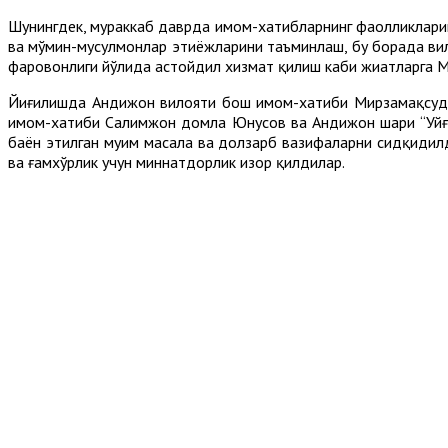
Шунингдек, мураккаб даврда имом-хатибларнинг фаолликлари
ва мўмин-мусулмонлар эҳтиёжларини таъминлаш, бу борада ви
фаровонлиги йўлида астойдил хизмат қилиш каби жиҳатларга Му
Йиғилишда Андижон вилояти бош имом-хатиби Мирзамақсуд
имом-хатиби Салимжон домла Юнусов ва Андижон шаҳри “Уйғу
баён этилган муҳим масала ва долзарб вазифаларни сидқидил
ва ғамхўрлик учун миннатдорлик изҳор қилдилар.