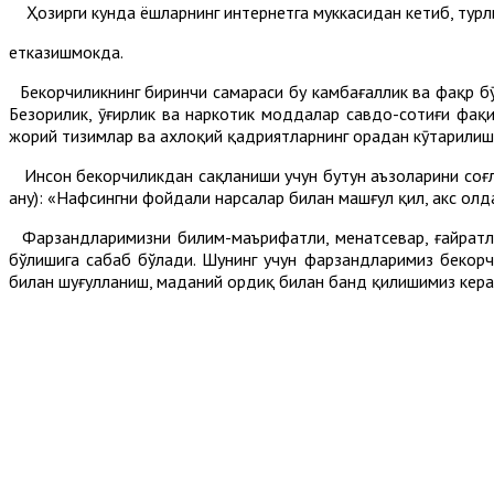
Ҳозирги кунда ёшларнинг интернетга муккасидан кетиб, турли
етказишмокда.
Бекорчиликнинг биринчи самараси бу камбағаллик ва фақр бӯ
Безорилик, ӯғирлик ва наркотик моддалар савдо-сотиғи фақи
жорий тизимлар ва ахлоқий қадриятларнинг орадан кӯтарилиш
Инсон бекорчиликдан сақланиши учун бутун аъзоларини соғлом 
анҳу): «Нафсингни фойдали нарсалар билан машғул қил, акс ҳолд
Фарзандларимизни билим-маърифатли, меҳнатсевар, ғайратли
бўлишига сабаб бўлади. Шунинг учун фарзандларимиз бекорчи
билан шуғулланиш, маданий ҳордиқ билан банд қилишимиз кера