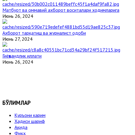
Матбуот ва оммавий ахборот воситалари ходимларига
Июнь 26, 2024
Ахборот тарқатиш ва журналист одоби
Июнь 27, 2024
Гиёҳвандлик иллати
Июнь 26, 2024
БЎЛИМЛАР
Қуръони карим
Ҳадиси шариф
Ақида
Фиқҳ