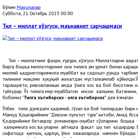
Бўлим
Мақолалар
Суббота, 21 Октябрь 2023 00:00
Тил – миллат кўзгуси, маънавият сарчашмаси
Тил – миллатнинг фахри, ғурури, кўзгуси. Миллатларни ажрати
бирга бошқа миллатларнинг она тилига ҳам ҳурмат билан қар
миллий қадриятларимизга муҳаббат ва садоқат руҳида тарбия
тилининг мақоми хуқуқий жихатдан мустахкамлаб қўйилди.
тараққиёти, ривожланиши ҳамда ўзига хос ва бой бисотини н
туйғудир. Ўз тилига меҳр-муҳаббатли инсон халқини, Ватанин
бобомиз "
Тилга эътиборсиз - элга эътиборсиз"
дея ёзмаган.
Ўзбек тили дунёдаги қадимий, гўзал ва бой тиллардан бири 
Маҳмуд Қошғарийнинг "Девони луғатит турк" китоби, Аҳмад Ясс
Қодирийнинг бетакрор романлари-оқибат сўзларини бошқа т
халқимизга хос ва уларни айтишга фақат шу тил қодирдир. Б
сифатида қипчоқ, қарлуқ, ўғиз лаҳжаларида намоён бўлади.