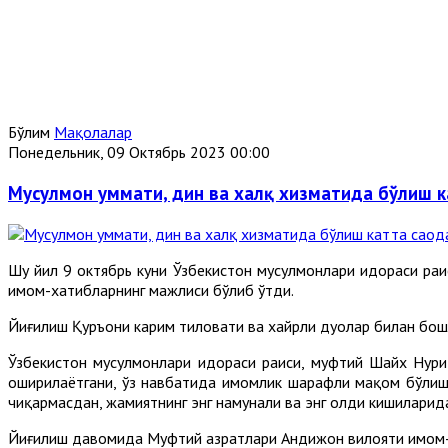
Бўлим
Мақолалар
Понедельник, 09 Октябрь 2023 00:00
Мусулмон уммати, дин ва халқ хизматида бўлиш к
Шу йил 9 октябрь куни Ўзбекистон мусулмонлари идораси ра
имом-хатибларнинг мажлиси бўлиб ўтди.
Йиғилиш Қуръони карим тиловати ва хайрли дуолар билан бош
Ўзбекистон мусулмонлари идораси раиси, муфтий Шайх Нурид
оширилаётгани, ўз навбатида имомлик шарафли мақом бўлиши 
чиқармасдан, жамиятнинг энг намунали ва энг олди кишиларид
Йиғилиш давомида Муфтий ҳазратлари Андижон вилояти имом-х