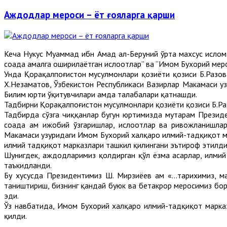
Аждодлар мероси – ёт ғояларга қарши
Кеча Нукус Муҳаммад ибн Аҳмад ал-Беруний ўрта махсус исло
соҳада амалга оширилаётган ислоҳотлар” ва “Имом Бухорий мер
Унда Қорақалпоғистон мусулмонлари қозиёти қозиси Б.Разов
Х.Незаматов, Ўзбекистон Республикаси Вазирлар Маҳкамаси 
Билим юрти ўқитувчилари ҳамда талабалари қатнашди.
Тадбирни Қорақалпоғистон мусулмонлари қозиёти қозиси Б.Ра
Тадбирда сўзга чиққанлар бугун юртимизда муҳтарам Презид
соҳада ҳам ижобий ўзгаришлар, ислоҳотлар ва ривожланишла
Маҳкамаси ҳузуридаги Имом Бухорий халқаро илмий-тадқиқот 
илмий тадқиқот марказлари ташкил қилингани эътироф этилди
Шунигдек, аждодларимиз қолдирган қўл ёзма асарлар, илмий
таъкидланди.
Бу хусусда Президентимиз Ш. Мирзиёев ҳам «...тарихимиз, м
таништириш, бизнинг қандай буюк ва бетакрор меросимиз бор
эди.
Ўз навбатида, Имом Бухорий халқаро илмий-тадқиқот марка
қилди.