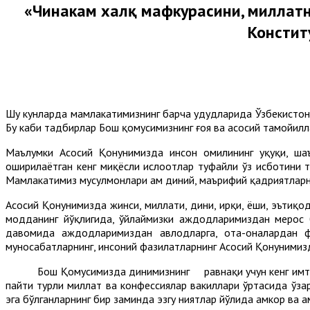
«Чинакам халқ мафкурасини, миллатн
Констит
Шу кунларда мамлакатимизнинг барча ҳудудларида Ўзбекистон
Бу каби тадбирлар Бош қомусимизнинг ғоя ва асосий тамойил
Маълумки Асосий Қонунимизда инсон омилининг ҳуқуқи, ша
оширилаётган кенг миқёсли ислоҳотлар туфайли ўз исботини 
Мамлакатимиз мусулмонлари ҳам диний, маърифий қадриятларни
Асосий Қонунимизда жинси, миллати, дини, ирқи, ёши, эътиқо
модданинг йўқлигида, ўйлаймизки аждодларимиздан мерос б
давомида аждодларимиздан авлодларга, ота-оналардан фа
муносабатларнинг, инсоний фазилатларнинг Асосий Қонунимизда
Бош Қомусимизда динимизнинг равнақи учун кенг имтиёзл
пайти турли миллат ва конфессиялар вакиллари ўртасида ўзар
эга бўлганларнинг бир заминда эзгу ниятлар йўлида ҳамкор ва ҳ