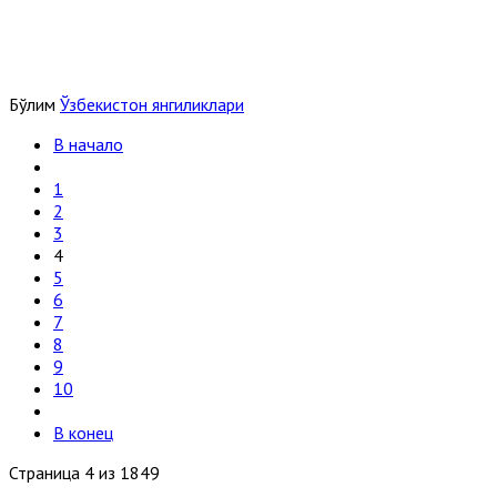
Бўлим
Ўзбекистон янгиликлари
В начало
1
2
3
4
5
6
7
8
9
10
В конец
Страница 4 из 1849