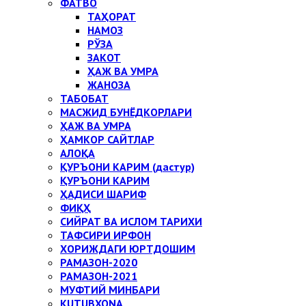
ФАТВО
ТАҲОРАТ
НАМОЗ
РЎЗА
ЗАКОТ
ҲАЖ ВА УМРА
ЖАНОЗА
ТАБОБАТ
МАСЖИД БУНЁДКОРЛАРИ
ҲАЖ ВА УМРА
ҲАМКОР САЙТЛАР
АЛОҚА
ҚУРЪОНИ КАРИМ (дастур)
ҚУРЪОНИ КАРИМ
ҲАДИСИ ШАРИФ
ФИҚҲ
СИЙРАТ ВА ИСЛОМ ТАРИХИ
ТАФСИРИ ИРФОН
ХОРИЖДАГИ ЮРТДОШИМ
РАМАЗОН-2020
РАМАЗОН-2021
МУФТИЙ МИНБАРИ
KUTUBXONA