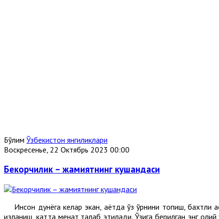
Бўлим
Ўзбекистон янгиликлари
Воскресенье, 22 Октябрь 2023 00:00
Бекорчилик – жамиятнинг кушандаси
Инсон дунёга келар экан, ҳаётда ўз ўрнини топиш, бахтли ҳа
изланиш, катта меҳнат талаб этилади. Ўзига берилган энг оли