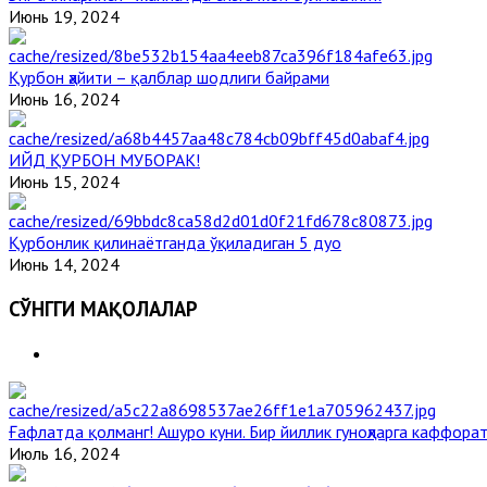
Июнь 19, 2024
Қурбон ҳайити – қалблар шодлиги байрами
Июнь 16, 2024
ИЙД ҚУРБОН МУБОРАК!
Июнь 15, 2024
Қурбонлик қилинаётганда ўқиладиган 5 дуо
Июнь 14, 2024
СЎНГГИ МАҚОЛАЛАР
Ғафлатда қолманг! Ашуро куни. Бир йиллик гуноҳларга каффорат
Июль 16, 2024