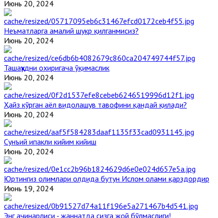
Июнь 20, 2024
Неъматларга амалий шукр қилганмисиз?
Июнь 20, 2024
Ташаҳҳудни охиригача ўқимаслик
Июнь 20, 2024
Ҳайз кўрган аёл видолашув тавофини қандай қилади?
Июнь 20, 2024
Сунъий ипакли кийим кийиш
Июнь 20, 2024
Юртингиз олимлари олдида бутун Ислом олами қарздордир
Июнь 19, 2024
Энг ачинарлиси - жаннатда сизга жой бўлмаслиги!