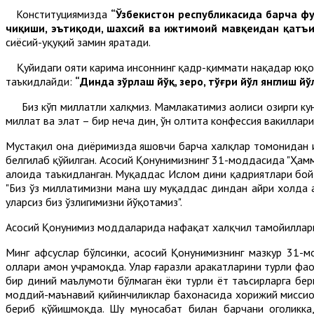
Конституциямизда
“Ўзбекистон республикасида барча фуқ
чиқиши, эътиқоди, шахсий ва ижтимоий мавқеидан қатъи
сиёсий-ҳуқуқий замин яратади.
Қуйидаги ояти карима инсоннинг қадр-қиммати нақадар юқори э
таъкидлайди:
“Динда зўрлаш йўқ, зеро, тўғри йўл янглиш 
Биз кўп миллатли халқмиз. Мамлакатимиз аҳолиси ҳозирги ку
миллат ва элат – бир неча дин, ўн олтита конфессия вакиллари
Мустақил она диёримизда яшовчи барча халқлар томонидан иқ
белгилаб қўйилган. Асосий Қонунимизнинг 31-моддасида "Ҳамм
алоҳида таъкидланган. Муқаддас Ислом дини қадриятлари бой
"Биз ўз миллатимизни мана шу муқаддас диндан айри холда а
уларсиз биз ўзлигимизни йўқотамиз".
Асосий Қонунимиз моддаларида нафақат халқчил тамойиллариг
Минг афсуслар бўлсинки, асосий Қонунимизнинг мазкур 31-
ҳоллари ҳамон учрамоқда. Улар ғаразли ҳаракатларини турли ф
бир диний маълумоти бўлмаган ёки турли ёт таъсирларга б
моддий-маънавий қийинчиликлар бахонасида хорижий миссион
бериб қўйишмоқда. Шу муносабат билан барчани огоҳликка