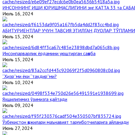
ИНСОННИНГ ИШИ ЮРИШМАСЛИГИНИ энг КАТТА 33 та САБА
Июль 16, 2024
АБИТУРИЕНТЛАР УЧУН ТАВСИЯ ЭТИЛГАН ДУОЛАР ТЎПЛАМИ
Июль 15, 2024
Инсонпарварлик ёрдамини уюштирган саҳоба
Июль 15, 2024
“Ҳизр”ми ёки “тақдир”ми?
Июль 10, 2024
Яхшилигимиз ўзимизга қайтади
Июль 09, 2024
Ўзбекистон ҳожилари маънавият тарғиботчиларига айланади
Июнь 27, 2024