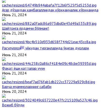
Агар дўзахдан камбағалликдан қўрққанчалик қўрққанида
Июнь 21, 2024
Шайтонга ёрдамчи бўлманг!
Июнь 21, 2024
Расулуллоҳ ﷺ уйқудан турганларида ўқиган дуолари
Июнь 21, 2024
Фақат ёши катталар учун
Июнь 21, 2024
Барча муаммоларнинг сабаби
Июнь 20, 2024
Вожиб бўлди