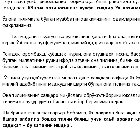
муттасил ўсиб, ривожланиб бормоқда. Унинг ривожида с
ёзадилар: "
Кўнгил хазинасининг қулфи тилдир. Ул хазина
Ўз она тилимизга бўлган муҳаббатни халқимизнинг, одамларни
фахрланамиз.
Тил маданият кўзгуси ва руҳимизнинг қаноти. Биз она тилим
керак. Ўзбекона лутф, муомала, миллий қадриятлар, одоб-ахло
Тонгдек оромбахш, қуёшдек нурли, она оғушидек иссиқ, баҳо
бўлган, миллатимиз руҳини ифода этувчи она тилимиз, бизни юк
биримиз она тилимизни асраб авайлашимиз, эъзозлашимиз лози
Ўз тили учун қайғураётган миллат дунё халқлари сафида ўз ўр
миллий адабиётнинг мавжудлик шарти бўлган она тилимиз тақд
Она тилимизнинг халқаро миқёсдаги обрў-эътиборини юксалти
тилимизга чуқур ҳурмат билан эътибор беришимиз керак.
Шу ўринда маърифатпарвар бобомиз, ўз даврида ўнга яқин д
ёшлар албатта бошқа тилни билиш учун саъй-ҳаракат қил
садоқат – бу ватаний ишдир”.