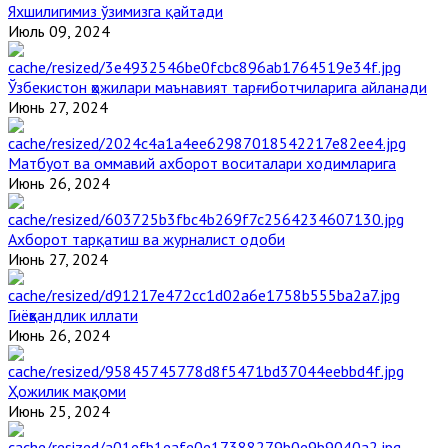
Яхшилигимиз ўзимизга қайтади
Июль 09, 2024
Ўзбекистон ҳожилари маънавият тарғиботчиларига айланади
Июнь 27, 2024
Матбуот ва оммавий ахборот воситалари ходимларига
Июнь 26, 2024
Ахборот тарқатиш ва журналист одоби
Июнь 27, 2024
Гиёҳвандлик иллати
Июнь 26, 2024
Ҳожилик мақоми
Июнь 25, 2024