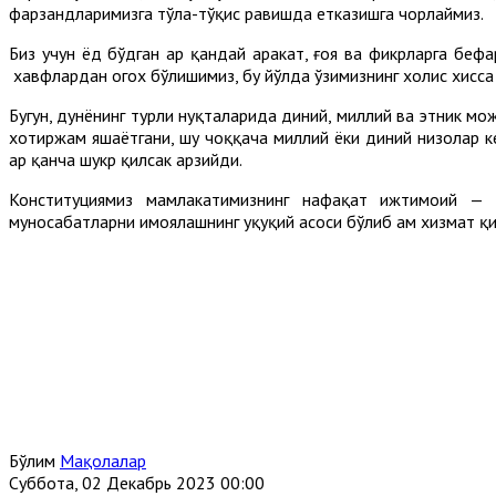
фарзандларимизга тўла-тўқис равишда етказишга чорлаймиз.
Биз учун ёд бўдган ҳар қандай ҳаракат, ғоя ва фикрларга беф
хавфлардан огох бўлишимиз, бу йўлда ўзимизнинг холис хисс
Бугун, дунёнинг турли нуқталарида диний, миллий ва этник мож
хотиржам яшаётгани, шу чоққача миллий ёки диний низолар к
ҳар қанча шукр қилсак арзийди.
Конституциямиз мамлакатимизнинг нафақат ижтимоий — и
муносабатларни ҳимоялашнинг ҳуқуқий асоси бўлиб ҳам хизмат қ
Бўлим
Мақолалар
Суббота, 02 Декабрь 2023 00:00