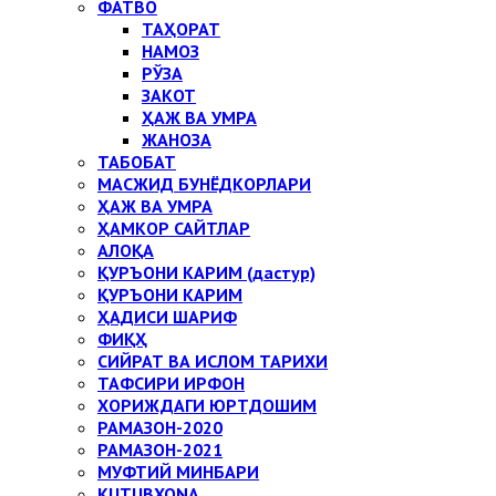
ФАТВО
ТАҲОРАТ
НАМОЗ
РЎЗА
ЗАКОТ
ҲАЖ ВА УМРА
ЖАНОЗА
ТАБОБАТ
МАСЖИД БУНЁДКОРЛАРИ
ҲАЖ ВА УМРА
ҲАМКОР САЙТЛАР
АЛОҚА
ҚУРЪОНИ КАРИМ (дастур)
ҚУРЪОНИ КАРИМ
ҲАДИСИ ШАРИФ
ФИҚҲ
СИЙРАТ ВА ИСЛОМ ТАРИХИ
ТАФСИРИ ИРФОН
ХОРИЖДАГИ ЮРТДОШИМ
РАМАЗОН-2020
РАМАЗОН-2021
МУФТИЙ МИНБАРИ
KUTUBXONA