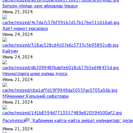
Бепоён чўллар, кенг яйловлар ўлкаси
Июнь 25, 2024
Ҳаёт-мамот масаласи
Июнь 24, 2024
Қайтим
Июнь 24, 2024
Неъматларга шукр қилиш дуоси
Июнь 21, 2024
Мўминнинг Қуръоний сифатлари
Июнь 21, 2024
Расулуллоҳ ﷺ “Қабримни қайта-қайта зиёрат қилманглар” де
Июнь 21, 2024