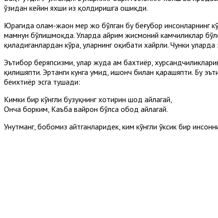
ўзидан кейин яхши из қолдиришга ошиқди.
Юрагида олам-жаҳон меҳр жо бўлган бу беғубор инсонларнинг к
мамнун бўлишмоқда. Уларда айрим жисмоний камчиликлар бўлса-
қиладиганлардан кўра, уларнинг оқибати хайрли. Чунки уларда 
Эътибор беряпсизми, улар жуда ҳам бахтиёр, хурсандчиликларин
қилишяпти. Эртанги кунга умид, ишонч билан қарашяпти. Бу эъ
беихтиёр эсга тушади:
Кимки бир кўнгли бузуқнинг хотирин шод айлагай,
Онча борким, Каъба вайрон бўлса обод айлагай.
Унутманг, бобомиз айтганларидек, ким кўнгли ўксик бир инсонн