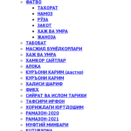
ФАТВО
ТАҲОРАТ
НАМОЗ
РЎЗА
ЗАКОТ
ҲАЖ ВА УМРА
ЖАНОЗА
ТАБОБАТ
МАСЖИД БУНЁДКОРЛАРИ
ҲАЖ ВА УМРА
ҲАМКОР САЙТЛАР
АЛОҚА
ҚУРЪОНИ КАРИМ (дастур)
ҚУРЪОНИ КАРИМ
ҲАДИСИ ШАРИФ
ФИҚҲ
СИЙРАТ ВА ИСЛОМ ТАРИХИ
ТАФСИРИ ИРФОН
ХОРИЖДАГИ ЮРТДОШИМ
РАМАЗОН-2020
РАМАЗОН-2021
МУФТИЙ МИНБАРИ
KUTUBXONA