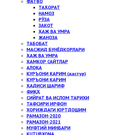
ФАТВО
ТАҲОРАТ
НАМОЗ
РЎЗА
ЗАКОТ
ҲАЖ ВА УМРА
ЖАНОЗА
ТАБОБАТ
МАСЖИД БУНЁДКОРЛАРИ
ҲАЖ ВА УМРА
ҲАМКОР САЙТЛАР
АЛОҚА
ҚУРЪОНИ КАРИМ (дастур)
ҚУРЪОНИ КАРИМ
ҲАДИСИ ШАРИФ
ФИҚҲ
СИЙРАТ ВА ИСЛОМ ТАРИХИ
ТАФСИРИ ИРФОН
ХОРИЖДАГИ ЮРТДОШИМ
РАМАЗОН-2020
РАМАЗОН-2021
МУФТИЙ МИНБАРИ
KUTUBXONA