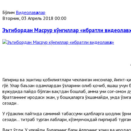
Бўлим
Видеолавҳалар
Вторник, 03 Апрель 2018 00:00
Эътибордан Масрур кўнгиллар «ибратли видеолав
Гапириш ва эшитиш қобилиятлари чекланган инсонлар, йигит-қиз
гўё. Улар баъзан одамлардан ўзларини олиб қочиб, яшаш учун 
вужудида пайдо бўлган вақтдан бошлаб, ҳамма уни соғ-омон дун
Яратганнинг иродаси экан, у бошқаларга ўхшамайди, унда ўзига
сезади .
У гўдаклик пайтида самимий табассуми қалбларга шодлик ўрнига,
сезади... титраб турган лаблари, кўзмунчоқдай пирпираб турган
Вақт ўтди. У улғайди. Буларнинг бари Аллоҳнинг хоҳиш ва ирода