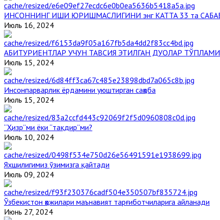
ИНСОННИНГ ИШИ ЮРИШМАСЛИГИНИ энг КАТТА 33 та САБА
Июль 16, 2024
АБИТУРИЕНТЛАР УЧУН ТАВСИЯ ЭТИЛГАН ДУОЛАР ТЎПЛАМИ
Июль 15, 2024
Инсонпарварлик ёрдамини уюштирган саҳоба
Июль 15, 2024
“Ҳизр”ми ёки “тақдир”ми?
Июль 10, 2024
Яхшилигимиз ўзимизга қайтади
Июль 09, 2024
Ўзбекистон ҳожилари маънавият тарғиботчиларига айланади
Июнь 27, 2024