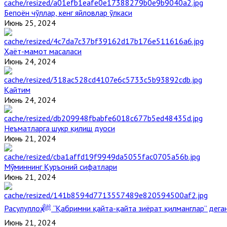
Бепоён чўллар, кенг яйловлар ўлкаси
Июнь 25, 2024
Ҳаёт-мамот масаласи
Июнь 24, 2024
Қайтим
Июнь 24, 2024
Неъматларга шукр қилиш дуоси
Июнь 21, 2024
Мўминнинг Қуръоний сифатлари
Июнь 21, 2024
Расулуллоҳ ﷺ “Қабримни қайта-қайта зиёрат қилманглар” де
Июнь 21, 2024