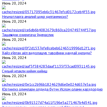
Июнь 20, 2024
Неъматларга амалий шукр қилганмисиз?
Июнь 20, 2024
Ташаҳҳудни охиригача ўқимаслик
Июнь 20, 2024
Ҳайз кўрган аёл видолашув тавофини қандай қилади?
Июнь 20, 2024
Сунъий ипакли кийим кийиш
Июнь 20, 2024
Юртингиз олимлари олдида бутун Ислом олами қарздордир
Июнь 19, 2024