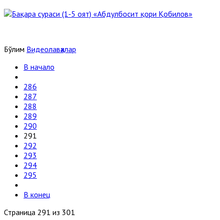
Бўлим
Видеолавҳалар
В начало
286
287
288
289
290
291
292
293
294
295
В конец
Страница 291 из 301