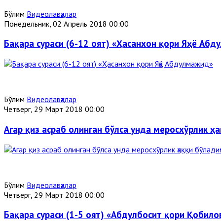
Бўлим
Видеолавҳалар
Понедельник, 02 Апрель 2018 00:00
Бақара сураси (6-12 оят) «Ҳасанхон қори Яҳё Аб
Бўлим
Видеолавҳалар
Четверг, 29 Март 2018 00:00
Агар қиз асраб олинган бўлса унда меросхўрлик 
Бўлим
Видеолавҳалар
Четверг, 29 Март 2018 00:00
Бақара сураси (1-5 оят) «Абдулбосит қори Қобило