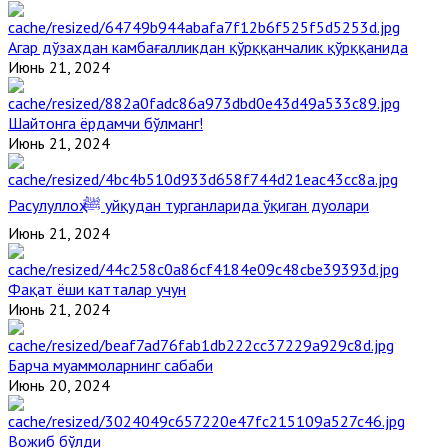
Агар дўзахдан камбағалликдан қўрққанчалик қўрққанида
Июнь 21, 2024
Шайтонга ёрдамчи бўлманг!
Июнь 21, 2024
Расулуллоҳ ﷺ уйқудан турганларида ўқиган дуолари
Июнь 21, 2024
Фақат ёши катталар учун
Июнь 21, 2024
Барча муаммоларнинг сабаби
Июнь 20, 2024
Вожиб бўлди