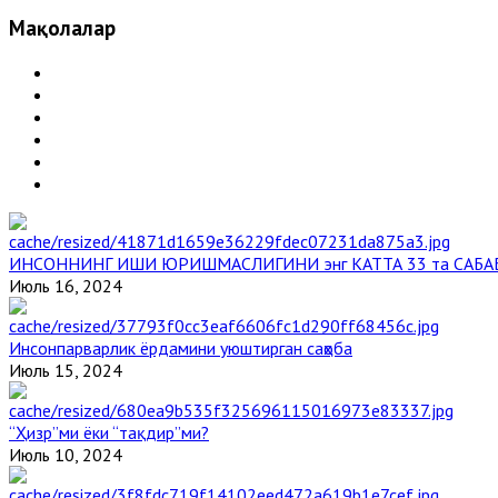
Мақолалар
ИНСОННИНГ ИШИ ЮРИШМАСЛИГИНИ энг КАТТА 33 та САБА
Июль 16, 2024
Инсонпарварлик ёрдамини уюштирган саҳоба
Июль 15, 2024
“Ҳизр”ми ёки “тақдир”ми?
Июль 10, 2024