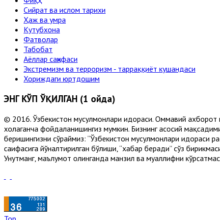
Фиқҳ
Сийрат ва ислом тарихи
Ҳаж ва умра
Кутубхона
Фатволар
Табобат
Аёллар саҳифаси
Экстремизм ва терроризм - тарраққиёт кушандаси
Хориждаги юртдошим
ЭНГ КЎП ЎҚИЛГАН (1 ойда)
© 2016. Ўзбекистон мусулмонлари идораси. Оммавий ахборот 
хоҳлаганча фойдаланишингиз мумкин. Бизнинг асосий мақсадими
беришингизни сўраймиз: “Ўзбекистон мусулмонлари идораси рас
саҳифасига йўналтирилган бўлиши, “хабар беради” сўз бирикмас
Унутманг, маълумот олинганда манзил ва муаллифни кўрсатмасл
Top