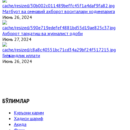
Матбуот ва оммавий ахборот воситалари ходимларига
Июнь 26, 2024
Ахборот тарқатиш ва журналист одоби
Июнь 27, 2024
Гиёҳвандлик иллати
Июнь 26, 2024
БЎЛИМЛАР
Қуръони карим
Ҳадиси шариф
Ақида