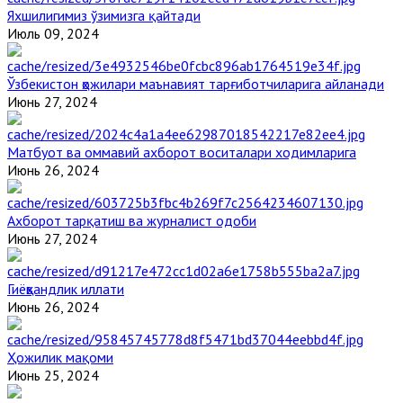
Яхшилигимиз ўзимизга қайтади
Июль 09, 2024
Ўзбекистон ҳожилари маънавият тарғиботчиларига айланади
Июнь 27, 2024
Матбуот ва оммавий ахборот воситалари ходимларига
Июнь 26, 2024
Ахборот тарқатиш ва журналист одоби
Июнь 27, 2024
Гиёҳвандлик иллати
Июнь 26, 2024
Ҳожилик мақоми
Июнь 25, 2024