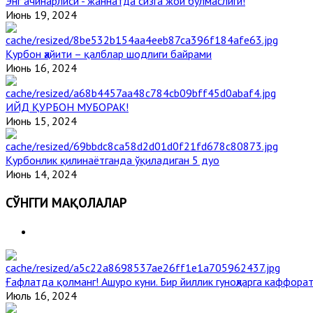
Энг ачинарлиси - жаннатда сизга жой бўлмаслиги!
Июнь 19, 2024
Қурбон ҳайити – қалблар шодлиги байрами
Июнь 16, 2024
ИЙД ҚУРБОН МУБОРАК!
Июнь 15, 2024
Қурбонлик қилинаётганда ўқиладиган 5 дуо
Июнь 14, 2024
СЎНГГИ МАҚОЛАЛАР
Ғафлатда қолманг! Ашуро куни. Бир йиллик гуноҳларга каффорат
Июль 16, 2024