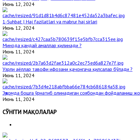
Июнь 12, 2024
1-Suhbat | Haj fazilatlari va mabrur haj sirlari
Июнь 12, 2024
Минода қандай амаллар қилинади ?
Июнь 11, 2024
Узрли аёллар тавофи ифозани қачонгача қилсалар бўлади ?
Июнь 11, 2024
Эҳромда бошга ўрнатиб олинадиган соябондан фойдаланиш жо
Июнь 11, 2024
СЎНГГИ МАҚОЛАЛАР