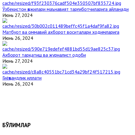
Ўзбекистон ҳожилари маънавият тарғиботчиларига айланади
Июнь 27, 2024
Матбуот ва оммавий ахборот воситалари ходимларига
Июнь 26, 2024
Ахборот тарқатиш ва журналист одоби
Июнь 27, 2024
Гиёҳвандлик иллати
Июнь 26, 2024
БЎЛИМЛАР