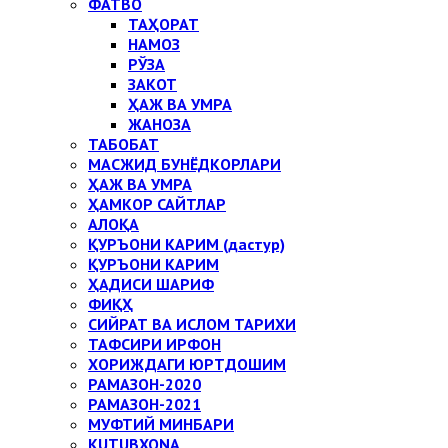
ФАТВО
ТАҲОРАТ
НАМОЗ
РЎЗА
ЗАКОТ
ҲАЖ ВА УМРА
ЖАНОЗА
ТАБОБАТ
МАСЖИД БУНЁДКОРЛАРИ
ҲАЖ ВА УМРА
ҲАМКОР САЙТЛАР
АЛОҚА
ҚУРЪОНИ КАРИМ (дастур)
ҚУРЪОНИ КАРИМ
ҲАДИСИ ШАРИФ
ФИҚҲ
СИЙРАТ ВА ИСЛОМ ТАРИХИ
ТАФСИРИ ИРФОН
ХОРИЖДАГИ ЮРТДОШИМ
РАМАЗОН-2020
РАМАЗОН-2021
МУФТИЙ МИНБАРИ
KUTUBXONA