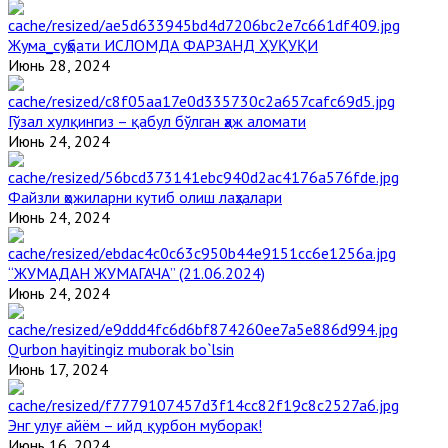
Жума_суҳбати ИСЛОМДА ФАРЗАНД ҲУҚУҚИ
Июнь 28, 2024
Гўзал хулқингиз – қабул бўлган ҳаж аломати
Июнь 24, 2024
Файзли ҳожиларни кутиб олиш лаҳзалари
Июнь 24, 2024
“ЖУМАДАН ЖУМАГАЧА” (21.06.2024)
Июнь 24, 2024
Qurbon hayitingiz muborak bo`lsin
Июнь 17, 2024
Энг улуғ айём – ийд қурбон муборак!
Июнь 16, 2024