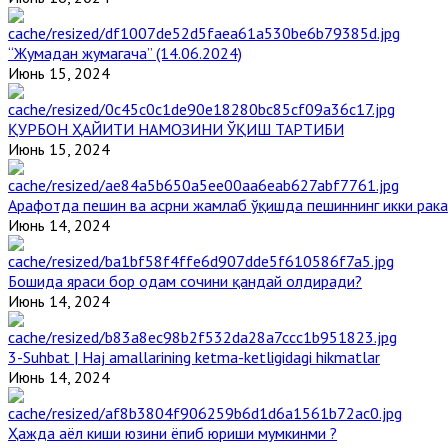
“Жумадан жумагача” (14.06.2024)
Июнь 15, 2024
ҚУРБОН ҲАЙИТИ НАМОЗИНИ ЎҚИШ ТАРТИБИ
Июнь 15, 2024
Арафотда пешин ва асрни жамлаб ўқишда пешиннинг икки рака
Июнь 14, 2024
Бошида яраси бор одам сочини қандай олдиради?
Июнь 14, 2024
3-Suhbat | Haj amallarining ketma-ketligidagi hikmatlar
Июнь 14, 2024
Ҳажда аёл киши юзини ёпиб юриши мумкинми ?