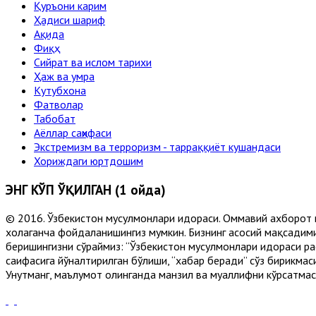
Қуръони карим
Ҳадиси шариф
Ақида
Фиқҳ
Сийрат ва ислом тарихи
Ҳаж ва умра
Кутубхона
Фатволар
Табобат
Аёллар саҳифаси
Экстремизм ва терроризм - тарраққиёт кушандаси
Хориждаги юртдошим
ЭНГ КЎП ЎҚИЛГАН (1 ойда)
© 2016. Ўзбекистон мусулмонлари идораси. Оммавий ахборот 
хоҳлаганча фойдаланишингиз мумкин. Бизнинг асосий мақсадими
беришингизни сўраймиз: “Ўзбекистон мусулмонлари идораси рас
саҳифасига йўналтирилган бўлиши, “хабар беради” сўз бирикмас
Унутманг, маълумот олинганда манзил ва муаллифни кўрсатмасл