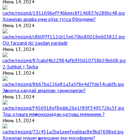
Июнь 14, 2024
Ҳожилар арафа куни рўза тутса бўладими?
Июнь 14, 2024
Qiz farzand doʻzaxdan pardadir
Июнь 13, 2024
2-Suhbat | Tavba
Июнь 13, 2024
Эҳромда қандай амаллар тақиқланган?
Июнь 13, 2024
Тош отишга меҳмонхонадан қатнаш мумкинми ?
Июнь 13, 2024
Ҳожилар муқим ҳукмидами ёки мусофирми?