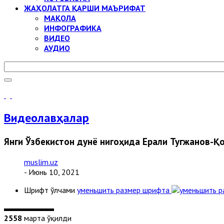
ЖАҲОЛАТГА ҚАРШИ МАЪРИФАТ
МАҚОЛА
ИНФОГРАФИКА
ВИДЕО
АУДИО
Видеолавҳалар
Янги Ўзбекистон дунё нигоҳида Ерали Тугжанов-Қ
muslim.uz
- Июнь 10, 2021
Шрифт ўлчами
уменьшить размер шрифта
2558
марта ўқилди