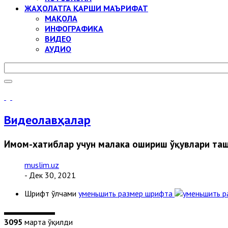
ЖАҲОЛАТГА ҚАРШИ МАЪРИФАТ
МАҚОЛА
ИНФОГРАФИКА
ВИДЕО
АУДИО
Видеолавҳалар
Имом-хатиблар учун малака ошириш ўқувлари та
muslim.uz
- Дек 30, 2021
Шрифт ўлчами
уменьшить размер шрифта
3095
марта ўқилди