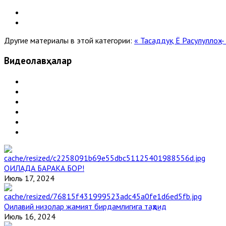
Другие материалы в этой категории:
« Тасаддуқ Ё Расулуллоҳ –
Видеолавҳалар
ОИЛАДА БАРАКА БОР!
Июль 17, 2024
Оилавий низолар жамият бирдамлигига таҳдид
Июль 16, 2024