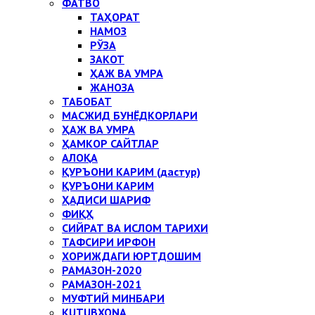
ФАТВО
ТАҲОРАТ
НАМОЗ
РЎЗА
ЗАКОТ
ҲАЖ ВА УМРА
ЖАНОЗА
ТАБОБАТ
МАСЖИД БУНЁДКОРЛАРИ
ҲАЖ ВА УМРА
ҲАМКОР САЙТЛАР
АЛОҚА
ҚУРЪОНИ КАРИМ (дастур)
ҚУРЪОНИ КАРИМ
ҲАДИСИ ШАРИФ
ФИҚҲ
СИЙРАТ ВА ИСЛОМ ТАРИХИ
ТАФСИРИ ИРФОН
ХОРИЖДАГИ ЮРТДОШИМ
РАМАЗОН-2020
РАМАЗОН-2021
МУФТИЙ МИНБАРИ
KUTUBXONA