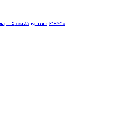
илар – Ҳожи Абдураззоқ ЮНУС »