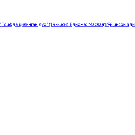
 "Тоифда қилинган дуо" (19-қисм)
Ёднома: Маслаҳатгўй инсон эд