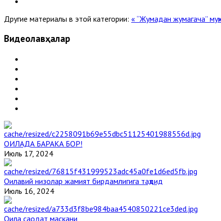
Другие материалы в этой категории:
« “Жумадан жумагача” муҳ
Видеолавҳалар
ОИЛАДА БАРАКА БОР!
Июль 17, 2024
Оилавий низолар жамият бирдамлигига таҳдид
Июль 16, 2024
Оила саодат маскани