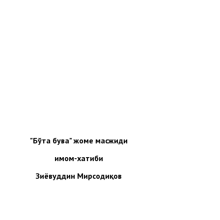
"Бўта бува" жоме масжиди
имом-хатиби
Зиёвуддин Мирсодиқов