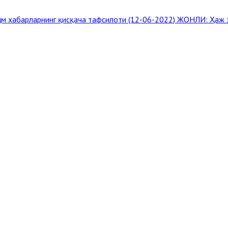
им хабарларнинг қисқача тафсилоти (12-06-2022)
ЖОНЛИ: Ҳаж з