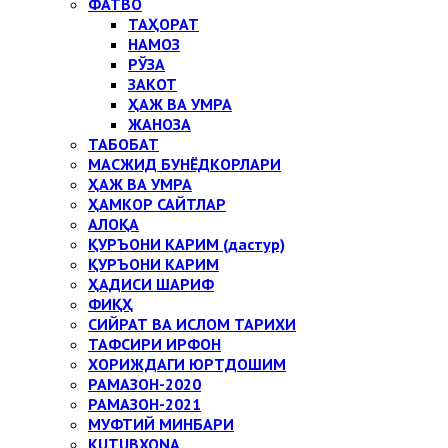
ФАТВО
ТАҲОРАТ
НАМОЗ
РЎЗА
ЗАКОТ
ҲАЖ ВА УМРА
ЖАНОЗА
ТАБОБАТ
МАСЖИД БУНЁДКОРЛАРИ
ҲАЖ ВА УМРА
ҲАМКОР САЙТЛАР
АЛОҚА
ҚУРЪОНИ КАРИМ (дастур)
ҚУРЪОНИ КАРИМ
ҲАДИСИ ШАРИФ
ФИҚҲ
СИЙРАТ ВА ИСЛОМ ТАРИХИ
ТАФСИРИ ИРФОН
ХОРИЖДАГИ ЮРТДОШИМ
РАМАЗОН-2020
РАМАЗОН-2021
МУФТИЙ МИНБАРИ
KUTUBXONA