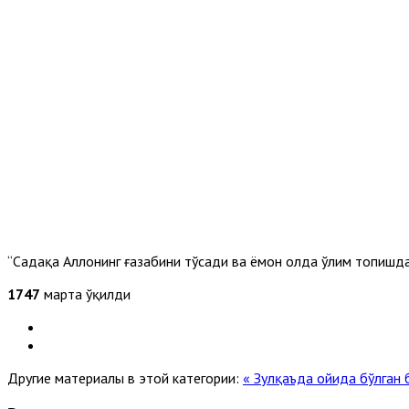
“Садақа Аллоҳнинг ғазабини тўсади ва ёмон ҳолда ўлим топишда
1747
марта ўқилди
Другие материалы в этой категории:
« Зулқаъда ойида бўлган 