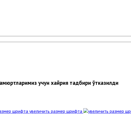
 ҳамюртларимиз учун хайрия тадбири ўтказилди
увеличить размер шрифта