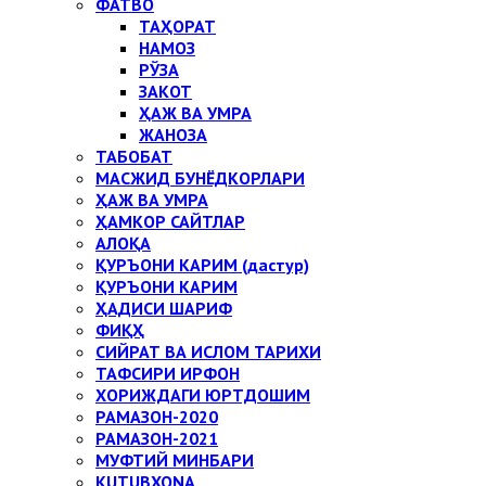
ФАТВО
ТАҲОРАТ
НАМОЗ
РЎЗА
ЗАКОТ
ҲАЖ ВА УМРА
ЖАНОЗА
ТАБОБАТ
МАСЖИД БУНЁДКОРЛАРИ
ҲАЖ ВА УМРА
ҲАМКОР САЙТЛАР
АЛОҚА
ҚУРЪОНИ КАРИМ (дастур)
ҚУРЪОНИ КАРИМ
ҲАДИСИ ШАРИФ
ФИҚҲ
СИЙРАТ ВА ИСЛОМ ТАРИХИ
ТАФСИРИ ИРФОН
ХОРИЖДАГИ ЮРТДОШИМ
РАМАЗОН-2020
РАМАЗОН-2021
МУФТИЙ МИНБАРИ
KUTUBXONA