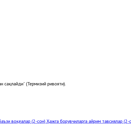
н сақлайди” (Термизий ривояти).
баъзи воқеалар (2-сон)
Ҳажга борувчиларга айрим тавсиялар (2-с