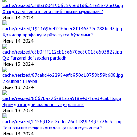
Ҳажда аёл киши юзини ёпиб юриши мумкинми ?
Июнь 14, 2024
Ҳожилар арафа куни рўза тутса бўладими?
Июнь 14, 2024
Qiz farzand doʻzaxdan pardadir
Июнь 13, 2024
2-Suhbat | Tavba
Июнь 13, 2024
Эҳромда қандай амаллар тақиқланган?
Июнь 13, 2024
Тош отишга меҳмонхонадан қатнаш мумкинми ?
Июнь 13, 2024