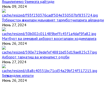
Яхшилигимиз ўзимизга қайтади
Июль 09, 2024
Ўзбекистон ҳожилари маънавият тарғиботчиларига айланади
Июнь 27, 2024
Матбуот ва оммавий ахборот воситалари ходимларига
Июнь 26, 2024
Ахборот тарқатиш ва журналист одоби
Июнь 27, 2024
Гиёҳвандлик иллати
Июнь 26, 2024