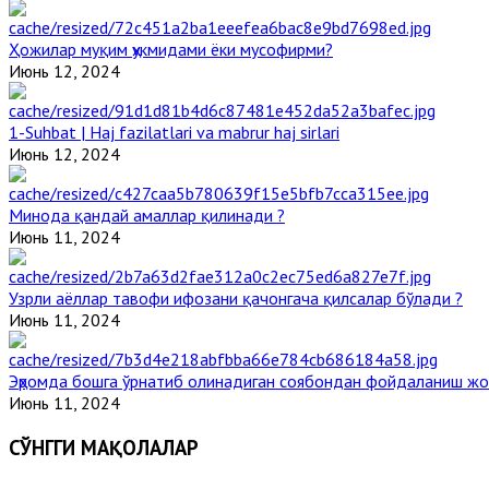
Ҳожилар муқим ҳукмидами ёки мусофирми?
Июнь 12, 2024
1-Suhbat | Haj fazilatlari va mabrur haj sirlari
Июнь 12, 2024
Минода қандай амаллар қилинади ?
Июнь 11, 2024
Узрли аёллар тавофи ифозани қачонгача қилсалар бўлади ?
Июнь 11, 2024
Эҳромда бошга ўрнатиб олинадиган соябондан фойдаланиш жо
Июнь 11, 2024
СЎНГГИ МАҚОЛАЛАР