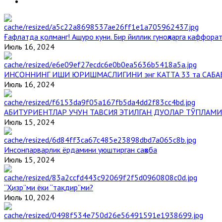
Ғафлатда қолманг! Ашуро куни. Бир йиллик гуноҳларга каффорат
Июль 16, 2024
ИНСОННИНГ ИШИ ЮРИШМАСЛИГИНИ энг КАТТА 33 та САБА
Июль 16, 2024
АБИТУРИЕНТЛАР УЧУН ТАВСИЯ ЭТИЛГАН ДУОЛАР ТЎПЛАМИ
Июль 15, 2024
Инсонпарварлик ёрдамини уюштирган саҳоба
Июль 15, 2024
“Ҳизр”ми ёки “тақдир”ми?
Июль 10, 2024