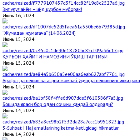
Энг улуғ айём – ийд қурбон муборак!
Июнь 16, 2024
“Жумадан жумагача” (14.06.2024)
Июнь 15, 2024
ҚУРБОН ҲАЙИТИ НАМОЗИНИ ЎҚИШ ТАРТИБИ
Июнь 15, 2024
Арафотда пешин ва асрни жамлаб ўқишда пешиннинг икки рака
Июнь 14, 2024
Бошида яраси бор одам сочини қандай олдиради?
Июнь 14, 2024
3-Suhbat | Haj amallarining ketma-ketligidagi hikmatlar
Июнь 14, 2024