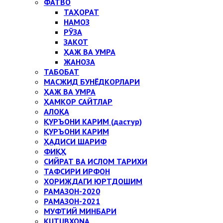
ФАТВО
ТАҲОРАТ
НАМОЗ
РЎЗА
ЗАКОТ
ҲАЖ ВА УМРА
ЖАНОЗА
ТАБОБАТ
МАСЖИД БУНЁДКОРЛАРИ
ҲАЖ ВА УМРА
ҲАМКОР САЙТЛАР
АЛОҚА
ҚУРЪОНИ КАРИМ (дастур)
ҚУРЪОНИ КАРИМ
ҲАДИСИ ШАРИФ
ФИҚҲ
СИЙРАТ ВА ИСЛОМ ТАРИХИ
ТАФСИРИ ИРФОН
ХОРИЖДАГИ ЮРТДОШИМ
РАМАЗОН-2020
РАМАЗОН-2021
МУФТИЙ МИНБАРИ
KUTUBXONA