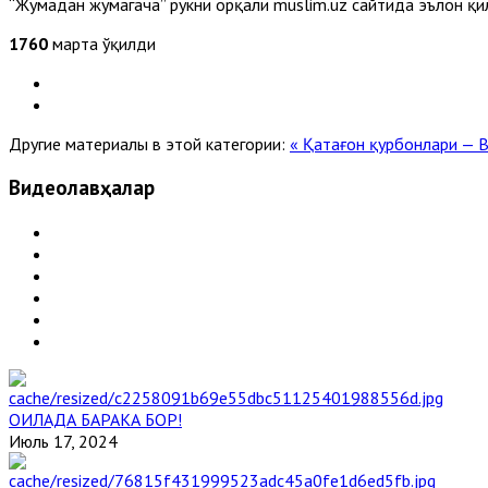
“Жумадан жумагача” рукни орқали muslim.uz сайтида эълон қил
1760
марта ўқилди
Другие материалы в этой категории:
« Қатағон қурбонлари — 
Видеолавҳалар
ОИЛАДА БАРАКА БОР!
Июль 17, 2024