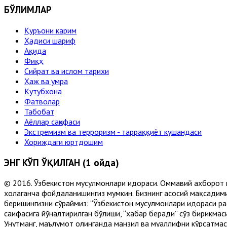
БЎЛИМЛАР
Қуръони карим
Ҳадиси шариф
Ақида
Фиқҳ
Сийрат ва ислом тарихи
Ҳаж ва умра
Кутубхона
Фатволар
Табобат
Аёллар саҳифаси
Экстремизм ва терроризм - тарраққиёт кушандаси
Хориждаги юртдошим
ЭНГ КЎП ЎҚИЛГАН (1 ойда)
© 2016. Ўзбекистон мусулмонлари идораси. Оммавий ахборот 
хоҳлаганча фойдаланишингиз мумкин. Бизнинг асосий мақсадими
беришингизни сўраймиз: “Ўзбекистон мусулмонлари идораси рас
саҳифасига йўналтирилган бўлиши, “хабар беради” сўз бирикмас
Унутманг, маълумот олинганда манзил ва муаллифни кўрсатмасл