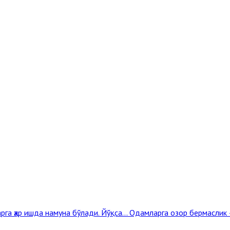
га ҳар ишда намуна бўлади. Йўқса...
Одамларга озор бермаслик –