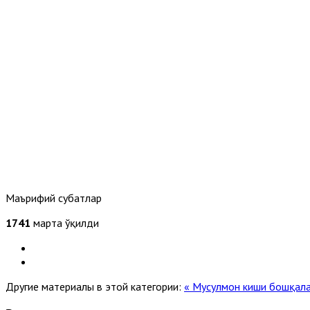
Маърифий суҳбатлар
1741
марта ўқилди
Другие материалы в этой категории:
« Мусулмон киши бошқалар