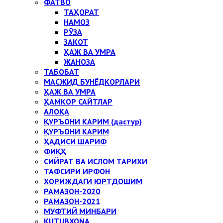
ФАТВО
ТАҲОРАТ
НАМОЗ
РЎЗА
ЗАКОТ
ҲАЖ ВА УМРА
ЖАНОЗА
ТАБОБАТ
МАСЖИД БУНЁДКОРЛАРИ
ҲАЖ ВА УМРА
ҲАМКОР САЙТЛАР
АЛОҚА
ҚУРЪОНИ КАРИМ (дастур)
ҚУРЪОНИ КАРИМ
ҲАДИСИ ШАРИФ
ФИҚҲ
СИЙРАТ ВА ИСЛОМ ТАРИХИ
ТАФСИРИ ИРФОН
ХОРИЖДАГИ ЮРТДОШИМ
РАМАЗОН-2020
РАМАЗОН-2021
МУФТИЙ МИНБАРИ
KUTUBXONA