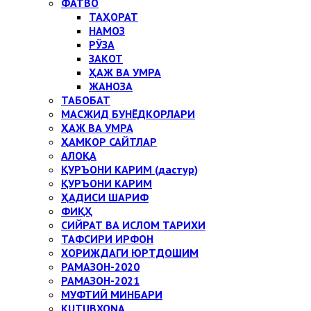
ФАТВО
ТАҲОРАТ
НАМОЗ
РЎЗА
ЗАКОТ
ҲАЖ ВА УМРА
ЖАНОЗА
ТАБОБАТ
МАСЖИД БУНЁДКОРЛАРИ
ҲАЖ ВА УМРА
ҲАМКОР САЙТЛАР
АЛОҚА
ҚУРЪОНИ КАРИМ (дастур)
ҚУРЪОНИ КАРИМ
ҲАДИСИ ШАРИФ
ФИҚҲ
СИЙРАТ ВА ИСЛОМ ТАРИХИ
ТАФСИРИ ИРФОН
ХОРИЖДАГИ ЮРТДОШИМ
РАМАЗОН-2020
РАМАЗОН-2021
МУФТИЙ МИНБАРИ
KUTUBXONA