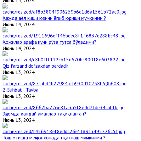
Июнь 14, 2024
Ҳажда аёл киши юзини ёпиб юриши мумкинми ?
Июнь 14, 2024
Ҳожилар арафа куни рўза тутса бўладими?
Июнь 14, 2024
Qiz farzand doʻzaxdan pardadir
Июнь 13, 2024
2-Suhbat | Tavba
Июнь 13, 2024
Эҳромда қандай амаллар тақиқланган?
Июнь 13, 2024
Тош отишга меҳмонхонадан қатнаш мумкинми ?