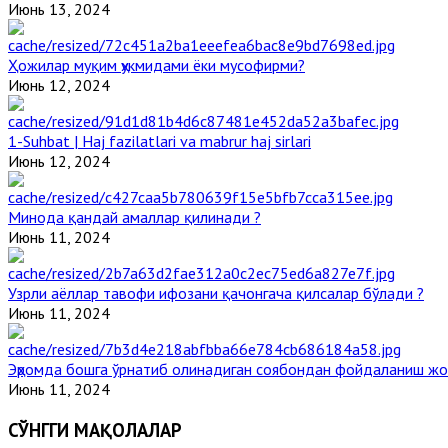
Июнь 13, 2024
Ҳожилар муқим ҳукмидами ёки мусофирми?
Июнь 12, 2024
1-Suhbat | Haj fazilatlari va mabrur haj sirlari
Июнь 12, 2024
Минода қандай амаллар қилинади ?
Июнь 11, 2024
Узрли аёллар тавофи ифозани қачонгача қилсалар бўлади ?
Июнь 11, 2024
Эҳромда бошга ўрнатиб олинадиган соябондан фойдаланиш жо
Июнь 11, 2024
СЎНГГИ МАҚОЛАЛАР