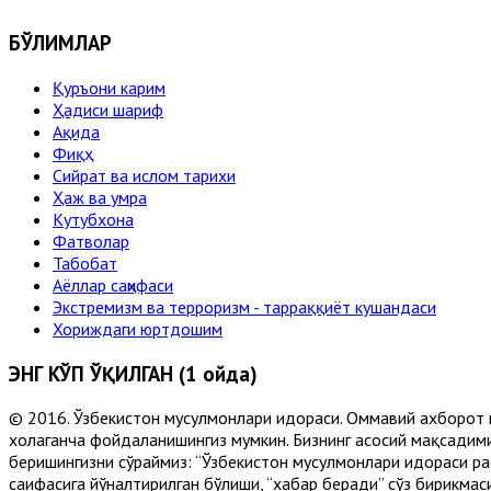
БЎЛИМЛАР
Қуръони карим
Ҳадиси шариф
Ақида
Фиқҳ
Сийрат ва ислом тарихи
Ҳаж ва умра
Кутубхона
Фатволар
Табобат
Аёллар саҳифаси
Экстремизм ва терроризм - тарраққиёт кушандаси
Хориждаги юртдошим
ЭНГ КЎП ЎҚИЛГАН (1 ойда)
© 2016. Ўзбекистон мусулмонлари идораси. Оммавий ахборот 
хоҳлаганча фойдаланишингиз мумкин. Бизнинг асосий мақсадими
беришингизни сўраймиз: “Ўзбекистон мусулмонлари идораси рас
саҳифасига йўналтирилган бўлиши, “хабар беради” сўз бирикмас