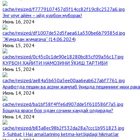
Энг улуғ айём – ийд қурбон муборак!
Июнь 16, 2024
“Жумадан жумагача” (14.06.2024)
Июнь 15, 2024
ҚУРБОН ҲАЙИТИ НАМОЗИНИ ЎҚИШ ТАРТИБИ
Июнь 15, 2024
Арафотда пешин ва асрни жамлаб ўқишда пешиннинг икки рака
Июнь 14, 2024
Бошида яраси бор одам сочини қандай олдиради?
Июнь 14, 2024
3-Suhbat | Haj amallarining ketma-ketligidagi hikmatlar