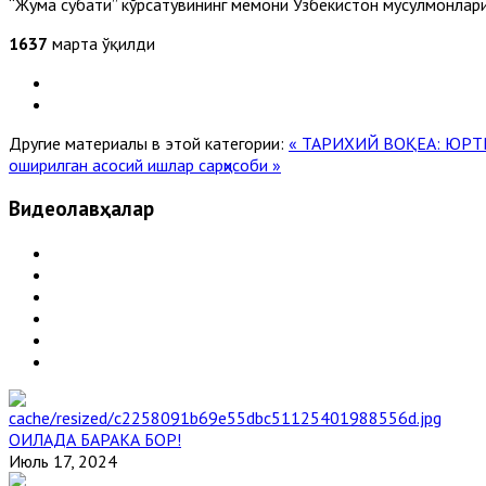
“Жума суҳбати” кўрсатувининг меҳмони Ўзбекистон мусулмонла
1637
марта ўқилди
Другие материалы в этой категории:
« ТАРИХИЙ ВОҚЕА: ЮР
оширилган асосий ишлар сарҳисоби »
Видеолавҳалар
ОИЛАДА БАРАКА БОР!
Июль 17, 2024