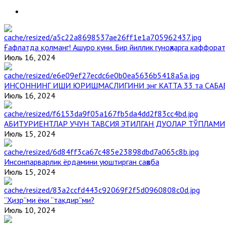
Ғафлатда қолманг! Ашуро куни. Бир йиллик гуноҳларга каффорат
Июль 16, 2024
ИНСОННИНГ ИШИ ЮРИШМАСЛИГИНИ энг КАТТА 33 та САБА
Июль 16, 2024
АБИТУРИЕНТЛАР УЧУН ТАВСИЯ ЭТИЛГАН ДУОЛАР ТЎПЛАМИ
Июль 15, 2024
Инсонпарварлик ёрдамини уюштирган саҳоба
Июль 15, 2024
“Ҳизр”ми ёки “тақдир”ми?
Июль 10, 2024