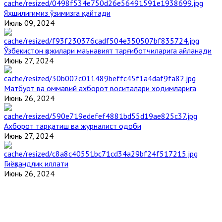
Яхшилигимиз ўзимизга қайтади
Июль 09, 2024
Ўзбекистон ҳожилари маънавият тарғиботчиларига айланади
Июнь 27, 2024
Матбуот ва оммавий ахборот воситалари ходимларига
Июнь 26, 2024
Ахборот тарқатиш ва журналист одоби
Июнь 27, 2024
Гиёҳвандлик иллати
Июнь 26, 2024