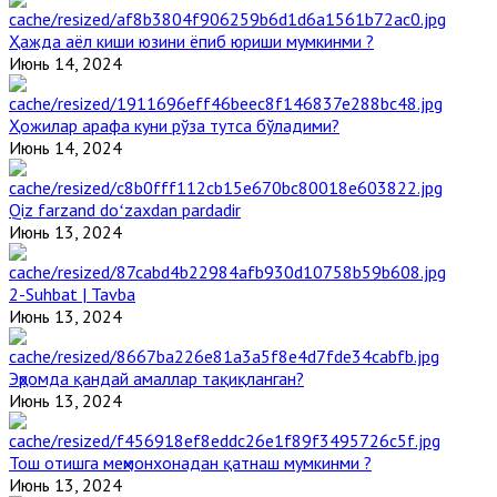
Ҳажда аёл киши юзини ёпиб юриши мумкинми ?
Июнь 14, 2024
Ҳожилар арафа куни рўза тутса бўладими?
Июнь 14, 2024
Qiz farzand doʻzaxdan pardadir
Июнь 13, 2024
2-Suhbat | Tavba
Июнь 13, 2024
Эҳромда қандай амаллар тақиқланган?
Июнь 13, 2024
Тош отишга меҳмонхонадан қатнаш мумкинми ?
Июнь 13, 2024