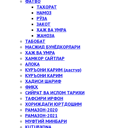
ФАТВО
ТАҲОРАТ
НАМОЗ
РЎЗА
ЗАКОТ
ҲАЖ ВА УМРА
ЖАНОЗА
ТАБОБАТ
МАСЖИД БУНЁДКОРЛАРИ
ҲАЖ ВА УМРА
ҲАМКОР САЙТЛАР
АЛОҚА
ҚУРЪОНИ КАРИМ (дастур)
ҚУРЪОНИ КАРИМ
ҲАДИСИ ШАРИФ
ФИҚҲ
СИЙРАТ ВА ИСЛОМ ТАРИХИ
ТАФСИРИ ИРФОН
ХОРИЖДАГИ ЮРТДОШИМ
РАМАЗОН-2020
РАМАЗОН-2021
МУФТИЙ МИНБАРИ
KUTUBXONA