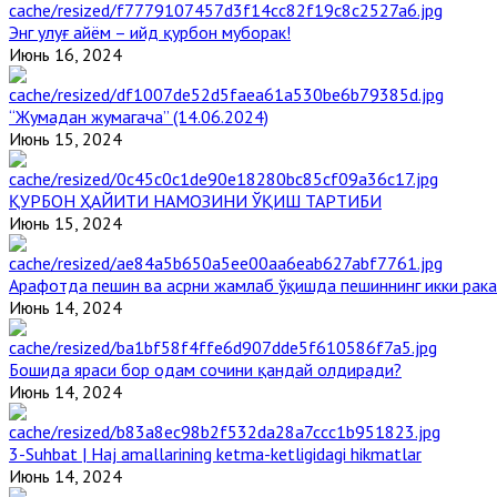
Энг улуғ айём – ийд қурбон муборак!
Июнь 16, 2024
“Жумадан жумагача” (14.06.2024)
Июнь 15, 2024
ҚУРБОН ҲАЙИТИ НАМОЗИНИ ЎҚИШ ТАРТИБИ
Июнь 15, 2024
Арафотда пешин ва асрни жамлаб ўқишда пешиннинг икки рака
Июнь 14, 2024
Бошида яраси бор одам сочини қандай олдиради?
Июнь 14, 2024
3-Suhbat | Haj amallarining ketma-ketligidagi hikmatlar
Июнь 14, 2024