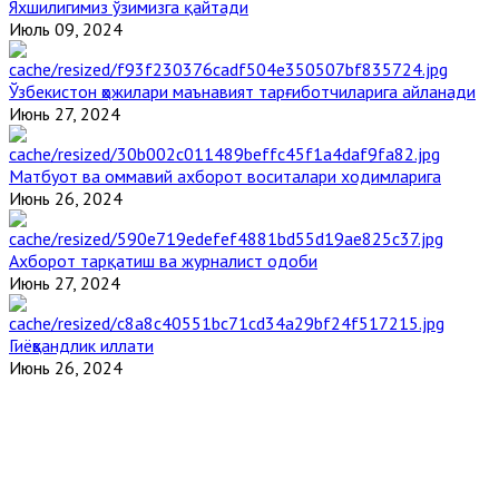
Яхшилигимиз ўзимизга қайтади
Июль 09, 2024
Ўзбекистон ҳожилари маънавият тарғиботчиларига айланади
Июнь 27, 2024
Матбуот ва оммавий ахборот воситалари ходимларига
Июнь 26, 2024
Ахборот тарқатиш ва журналист одоби
Июнь 27, 2024
Гиёҳвандлик иллати
Июнь 26, 2024