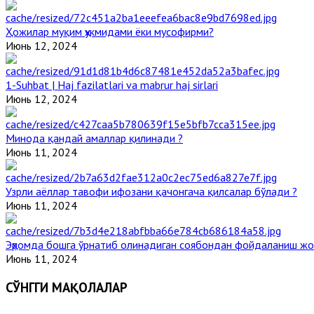
Ҳожилар муқим ҳукмидами ёки мусофирми?
Июнь 12, 2024
1-Suhbat | Haj fazilatlari va mabrur haj sirlari
Июнь 12, 2024
Минода қандай амаллар қилинади ?
Июнь 11, 2024
Узрли аёллар тавофи ифозани қачонгача қилсалар бўлади ?
Июнь 11, 2024
Эҳромда бошга ўрнатиб олинадиган соябондан фойдаланиш жо
Июнь 11, 2024
СЎНГГИ МАҚОЛАЛАР