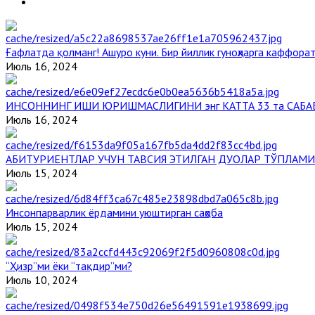
Ғафлатда қолманг! Ашуро куни. Бир йиллик гуноҳларга каффорат
Июль 16, 2024
ИНСОННИНГ ИШИ ЮРИШМАСЛИГИНИ энг КАТТА 33 та САБА
Июль 16, 2024
АБИТУРИЕНТЛАР УЧУН ТАВСИЯ ЭТИЛГАН ДУОЛАР ТЎПЛАМИ
Июль 15, 2024
Инсонпарварлик ёрдамини уюштирган саҳоба
Июль 15, 2024
“Ҳизр”ми ёки “тақдир”ми?
Июль 10, 2024