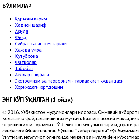
БЎЛИМЛАР
Қуръони карим
Ҳадиси шариф
Ақида
Фиқҳ
Сийрат ва ислом тарихи
Ҳаж ва умра
Кутубхона
Фатволар
Табобат
Аёллар саҳифаси
Экстремизм ва терроризм - тарраққиёт кушандаси
Хориждаги юртдошим
ЭНГ КЎП ЎҚИЛГАН (1 ойда)
© 2016. Ўзбекистон мусулмонлари идораси. Оммавий ахборот 
хоҳлаганча фойдаланишингиз мумкин. Бизнинг асосий мақсадими
беришингизни сўраймиз: “Ўзбекистон мусулмонлари идораси рас
саҳифасига йўналтирилган бўлиши, “хабар беради” сўз бирикмас
Унутманг, маълумот олинганда манзил ва муаллифни кўрсатмасл