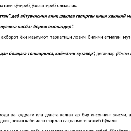
ҳнатини кўчириб, ўзлаштириб олмаслик.
тган”, деб айтувчисини аниқ шаклда гапирган киши ҳақиқий м
илувчига нисбат бериш омонатдир”.
а ахборот ёки маълумот тарқатиши лозим. Билими етмаган, мут
идан бошқага топширилса, қиёматни кутавер",
деганлар
(Имом 
ода ва қудрати ила дунёга келган ҳар бир инсоннинг жисми, а
ндлик, чекиш каби иллатлардан сақланмоғи вожиб бўлади.
ақл ва мол-мулк каби неъматларининг заволига сабаб бўлаётган