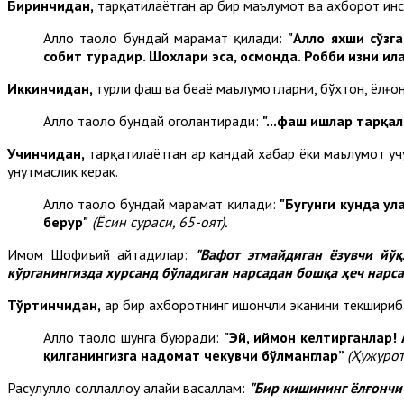
Биринчидан,
тарқатилаётган ҳар бир маълумот ва ахборот ин
Аллоҳ таоло бундай марҳамат қилади:
"Аллоҳ яхши сўз
собит турадир. Шохлари эса, осмонда. Робби изни ил
Иккинчидан,
турли фаҳш ва беҳаё маълумотларни, бўхтон, ёлғ
Аллоҳ таоло бундай огоҳлантиради:
"...фаҳш ишлар тарқ
Учинчидан,
тарқатилаётган ҳар қандай хабар ёки маълумот у
унутмаслик керак.
Аллоҳ таоло бундай марҳамат қилади:
"Бугунги кунда ул
берур"
(Ёсин сураси, 65-оят).
Имом Шофиъий айтадилар:
"Вафот этмайдиган ёзувчи йўқ
кўрганингизда хурсанд бўладиган нарсадан бошқа ҳеч нарса 
Тўртинчидан,
ҳар бир ахборотнинг ишончли эканини текшириб,
Аллоҳ таоло шунга буюради:
"
Эй, иймон келтирганлар! 
қилганингизга надомат чекувчи бўлманглар”
(Ҳужурот 
Расулуллоҳ соллаллоҳу алайҳи васаллам:
"
Б
ир кишининг ёлғончи