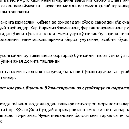
, лекин камаймаяпти. Наркотик модда истеъмол қилиб юрганлар 
 ҳам топиляпти.
нг амрига юрмаслик, қиёмат ва охиратдаги сўроқ-саволдан қўрқ
уҳий тарбиядир. Ҳар биримиз ўзимизнинг, фарзандларимизнинг р
сидан ўзини тўхтата олади. Нима учун кўпчилик бу заҳри қотил
моларимни, ғам-ташвишларимни бироз унутаман, асабим бузи
йўқолмайди, бу ташвишлар бартараф бўлмайди, инсон ўзини ўзи 
, ўзини ажал домига ташлайди.
ат саналмиш ақлни кетказувчи, баданни бўшаштирувчи ва сусай
йтдилар:
маст қилувчи, баданни бўшаштирувчи ва сусайтирувчи нарсал
асида гиёҳванд моддалардан ташкари психотроп дори воситалар
ияти бор. Кўча-кўйда бундай дориларни истеъмол қилаёттанларн
асло тўғри эмас. Чунки гиёҳвандлик балоси кенг тарқалса, ҳеч
к.