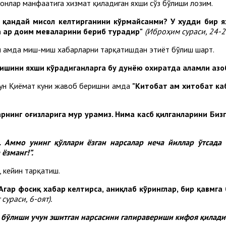
сонлар манфаатига хизмат қиладиган яхши сўз бўлиши лозим.
га қандай мисол келтирганини кўрмайсанми? У худди бир 
а ҳар доим меваларини бериб турадир"
(Иброҳим сураси, 24-25
он ҳамда миш-миш хабарларни тарқатишдан эҳтиёт бўлиш шарт.
алишини яхши кўрадиганларга бу дунёю охиратда аламли аз
чун Қиёмат куни жавоб беришни ҳамда
"Китобат ҳам хитобат к
арнинг оғизларига муҳр урамиз.
Нима касб қилганларини Бизга
. Аммо унинг қўллари ёзган нарсалар неча йиллар ўтсада
ёзманг!”.
 кейин тарқатиш.
Агар фосиқ хабар келтирса, аниқлаб кўринглар, бир қавмга
сураси, 6-оят).
 бўлиши учун эшитган нарсасини гапиравериши кифоя қилади