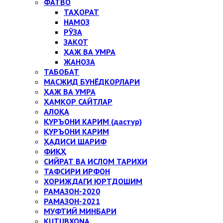
ФАТВО
ТАҲОРАТ
НАМОЗ
РЎЗА
ЗАКОТ
ҲАЖ ВА УМРА
ЖАНОЗА
ТАБОБАТ
МАСЖИД БУНЁДКОРЛАРИ
ҲАЖ ВА УМРА
ҲАМКОР САЙТЛАР
АЛОҚА
ҚУРЪОНИ КАРИМ (дастур)
ҚУРЪОНИ КАРИМ
ҲАДИСИ ШАРИФ
ФИҚҲ
СИЙРАТ ВА ИСЛОМ ТАРИХИ
ТАФСИРИ ИРФОН
ХОРИЖДАГИ ЮРТДОШИМ
РАМАЗОН-2020
РАМАЗОН-2021
МУФТИЙ МИНБАРИ
KUTUBXONA