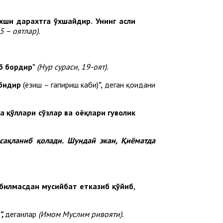
яхши дарахтга ўхшайдир. Унинг асли
 – оятлар).
об бордир"
(Нур сураси, 19-оят).
абидир
(ёзиш – гапириш каби)
",
деган қоидани
 қўллари сўзлар ва оёқлари гувоҳлик
 сақланиб қолади. Шундай экан, Қиёматда
 билмасдан мусийбат етказиб қўйиб,
”,
деганлар
(Имом Муслим ривояти).