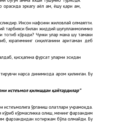
орасида эркагу аёл ҳам, ёшу қари ҳам,
масликдир. Инсон нафсини жиловлай олмаяпти.
уҳий тарбияси билан жиддий шуғулланмоғимиз
ни тотиб кўради? Чунки улар мана шу тамаки
либ, юрагимнинг сиқилганини аритаман деб
алдаб, қисқагина фурсат уларни эсидан
тирувчи нарса динимизда ҳаром қилинган. Бу
арни истеъмол қилишдан қайтардилар”
и истеъмолига ўрганиш ҳолатлари учрамоқда.
и кўриб кўрмасликка олиш, менинг фарзандим
 ким фарзандидан хотиржам бўла олмайди. Бу