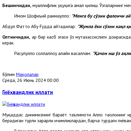
Бешинчидан,
муаллифлик ҳуқуқига амал қилиш. Ўзгаларнинг ме
Имом Шофиъий раҳимаҳуллоҳ:
"
Ме
нга бу сўзни фалончи ай
Абдул Фаттоҳ Абу Ғудда айтадилар:
"Жумла ёки сўзни нақл қ
Олтинчидан,
ҳар бир касб эгаси ўз мутахассислиги доирасид
керак.
Расулуллоҳ соллаллоҳу алайҳи васаллам:
"
Қа
чон иш ўз аҳл
Бўлим
Мақолалар
Среда, 26 Июнь 2024 00:00
Гиёҳвандлик иллати
Муқаддас динимизнинг барҳаёт таълимоти Аллоҳ таолонинг ир
берадиган турли зарарли ичимликлардан, барча турдаги гиёҳва
Гиёҳвандлик Аллоҳ таолo инсонга ато этган жон, жисм, 