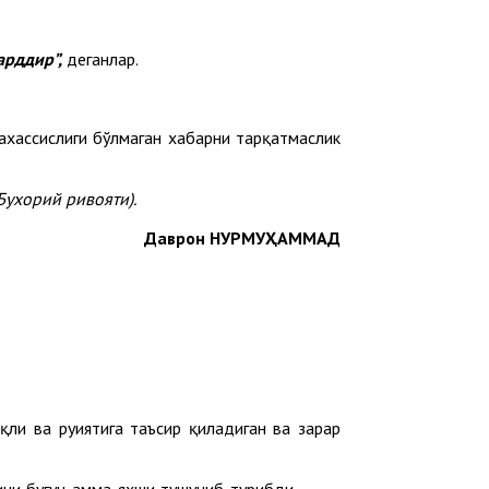
арддир”,
деганлар.
ахассислиги бўлмаган хабарни тарқатмаслик
Бухорий ривояти).
Даврон НУРМУҲАММАД
қли ва руҳиятига таъсир қиладиган ва зарар
ини бугун ҳамма яхши тушуниб турибди.