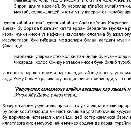
Бироқ, шунга қарамай, бу нарсалар кўпайса кўпайяптики
мактаб, коллеж, лицей, институт, университет талабалари
Бунинг сабаби нима? Бунинг сабаби – Аллоҳ ва Унинг Расулини
Демак, бу борада бизга энг катта ёрдам берадиган муолажа р
керак, чунки инсон ўз нафсини жиловлай олсагина бу ажал оғу
маҳсулотлари ёки гиёҳванд моддалари билан ҳаётдаги муам
ўйлашади.
Ваҳоланки, уларни истеъмол қилган билан бу муаммолар 
чиқаради, холос. Ожизу нотавон инсон буни билиб туриб
Инсонга зарар келтирувчи нарсалардан айниқса энг улуғ неъм
ҳақда Умму Салама разияллоҳу анҳодан ривоят қилинади, у зот а
“Расулуллоҳ саллаллоҳу алайҳи васаллам ҳар қандай 
(Имом Абу Довуд ривоятлари).
Ҳозирда айрим ўқувчи-ёшлар ва ҳатто ўрта ёшдаги кишилар ор
Бу дори воситаларида ҳам маст қилиш ва ўргатиб қўйиш хусус
бу дориларни истеъмол қилмайди, деб хотиржамликка берилиш 
иллатларга амри маъруф наҳйи мункар ёрдамида қарши турайли