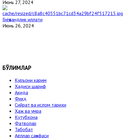
Июнь 27, 2024
Гиёҳвандлик иллати
Июнь 26, 2024
БЎЛИМЛАР
Қуръони карим
Ҳадиси шариф
Ақида
Фиқҳ
Сийрат ва ислом тарихи
Ҳаж ва умра
Кутубхона
Фатволар
Табобат
Аёллар саҳифаси