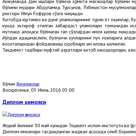
Анжуманда Дин ишлари бўйича қўмита масжидлар бўлими му
бўлими мудири Абдулҳамид Турсунов, Ўзбекистон мусулмонлар
ректори Уйғун Ғофуров сўзга чиқишди.
Китобда юртимиз ва дунё уламоларининг турли ёт оқимлар, буз
кунда эътироф этилган забардаст уламолари томонидан исл
мутлақо алоқаси бўлмаган гап сўзлардан ҳимоя қилиш мақсад
йўлдан адашмаслиги, бузғунчи кучларнинг пуч ғояларига алд
воситаларидан фойдаланиш одоблари ҳам илова қилинган.
Тақдимот тадбири муфтий ҳазратлари китоб ижодкорлари, азиз 
Бўлим
Янгиликлар
Воскресенье, 05 Июнь 2016 05:00
Диплом ҳимояси
Жорий йилнинг 30 май кунидан Тошкент ислом институти ва ў
Диплом ҳимоялари тасдиқланган жадвал асосида олиб борилмо