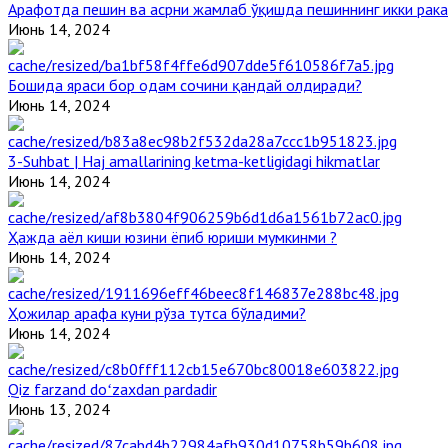
Арафотда пешин ва асрни жамлаб ўқишда пешиннинг икки рака
Июнь 14, 2024
Бошида яраси бор одам сочини қандай олдиради?
Июнь 14, 2024
3-Suhbat | Haj amallarining ketma-ketligidagi hikmatlar
Июнь 14, 2024
Ҳажда аёл киши юзини ёпиб юриши мумкинми ?
Июнь 14, 2024
Ҳожилар арафа куни рўза тутса бўладими?
Июнь 14, 2024
Qiz farzand doʻzaxdan pardadir
Июнь 13, 2024