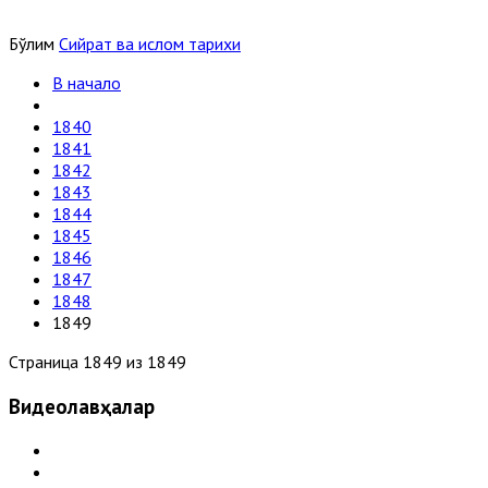
Бўлим
Сийрат ва ислом тарихи
В начало
1840
1841
1842
1843
1844
1845
1846
1847
1848
1849
Страница 1849 из 1849
Видеолавҳалар