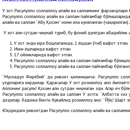
У зот Расулуллоҳ соллаллоҳу алайҳи ва салламнинг фарзандлари
Расулуллоҳ соллаллоҳу алайҳи ва саллам пайғамбар бўлишларида
алайҳи ва саллам “Абу Қосим” номи ила куняланган (чақирилган) 
У зот ҳали сутдан чиқмай туриб, бу фоний дунёдан абадийлик ҳ
У зот энди юра бошлаганида, 1 ёшдан ўтиб вафот этган.
Икки ёшларида вафот этган.
17 ойликларида вафот этган.
Расулуллоҳ соллаллоҳу алайҳи ва саллам пайғамбар бўлиш
Расулуллоҳ соллаллоҳу алайҳи ва саллам пайғамбар бўлганл
“Муснадул Фирёбий” да ривоят қилинишича: Расулуллоҳ солл
ҳузурларига кирдилар. Қарасалар У зот розияллоҳу анҳо йиғлаёт
Аллоҳнинг расули! Қосим ҳали сутдан чиқмаган эди. Агар ҳеч б
Расулуллоҳ соллаллоҳу алайҳи ва саллам У зотга: “Албатта сиз
дедилар. Хадижа бинти Хувайлид розияллоҳу анҳо: “Йўқ! Шарт э
Юқоридаги ривоятдан Расулуллоҳ соллаллоҳу алайҳи ва салламн