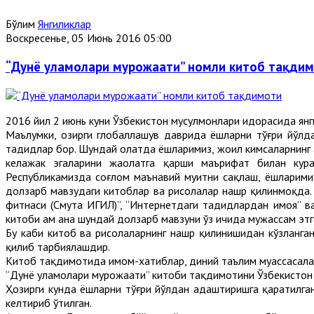
Бўлим
Янгиликлар
Воскресенье, 05 Июнь 2016 05:00
“Дунё уламолари мурожаати” номли китоб тақди
2016 йил 2 июнь куни Ўзбекистон мусулмонлари идорасида ян
Маълумки, ҳозирги глобаллашув даврида ёшларни тўғри йўлд
таҳдидлар бор. Шундай ҳолатда ёшларимиз, жоҳил кимсаларнин
келажак эгаларини жаҳолатга қарши маърифат билан кура
Республикамизда соғлом маънавий муҳитни сақлаш, ёшларими
долзарб мавзудаги китоблар ва рисолалар нашр қилинмоқда. 
фитнаси (Смута ИГИЛ)”, “Интернетдаги таҳдидлардан ҳимоя”
китоби ҳам ана шундай долзарб мавзуни ўз ичида мужассам эт
Бу каби китоб ва рисолаларнинг нашр қилинишидан кўзланган
қилиб тарбиялашдир.
Китоб тақдимотида имом-хатиблар, диний таълим муассасала
“Дунё уламолари мурожаати” китоби тақдимотини Ўзбекистон
Ҳозирги кунда ёшларни тўғри йўлдан адаштиришга қаратилган
келтириб ўтилган.