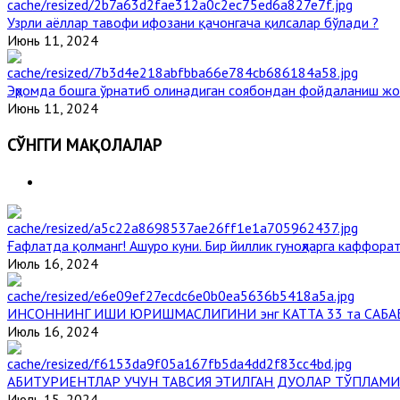
Узрли аёллар тавофи ифозани қачонгача қилсалар бўлади ?
Июнь 11, 2024
Эҳромда бошга ўрнатиб олинадиган соябондан фойдаланиш жо
Июнь 11, 2024
СЎНГГИ МАҚОЛАЛАР
Ғафлатда қолманг! Ашуро куни. Бир йиллик гуноҳларга каффорат
Июль 16, 2024
ИНСОННИНГ ИШИ ЮРИШМАСЛИГИНИ энг КАТТА 33 та САБА
Июль 16, 2024
АБИТУРИЕНТЛАР УЧУН ТАВСИЯ ЭТИЛГАН ДУОЛАР ТЎПЛАМИ
Июль 15, 2024