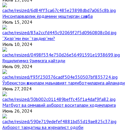
Инсонпарварлик ёрдамини уюштирган саҳоба
Июль 15, 2024
“Ҳизр”ми ёки “тақдир”ми?
Июль 10, 2024
Яхшилигимиз ўзимизга қайтади
Июль 09, 2024
Ўзбекистон ҳожилари маънавият тарғиботчиларига айланади
Июнь 27, 2024
Матбуот ва оммавий ахборот воситалари ходимларига
Июнь 26, 2024
Ахборот тарқатиш ва журналист одоби