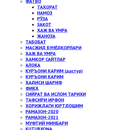
ФАТВО
ТАҲОРАТ
НАМОЗ
РЎЗА
ЗАКОТ
ҲАЖ ВА УМРА
ЖАНОЗА
ТАБОБАТ
МАСЖИД БУНЁДКОРЛАРИ
ҲАЖ ВА УМРА
ҲАМКОР САЙТЛАР
АЛОҚА
ҚУРЪОНИ КАРИМ (дастур)
ҚУРЪОНИ КАРИМ
ҲАДИСИ ШАРИФ
ФИҚҲ
СИЙРАТ ВА ИСЛОМ ТАРИХИ
ТАФСИРИ ИРФОН
ХОРИЖДАГИ ЮРТДОШИМ
РАМАЗОН-2020
РАМАЗОН-2021
МУФТИЙ МИНБАРИ
KUTUBXONA