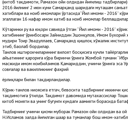
(китоб тақдимоти, Рамазон ойи олдидан йиғилиш тадбирлари
2016 йилнинг 2 июн куни Самарқанд шаҳридаги муҳташам санъ
хатиблари ва ноиб имомлари ўртасида“Йил имоми - 2016” кўри
эгаллаган 16 нафар имом хатиб ва ноиб имомлар беллашдила
Кўтаринки руҳ ва юқори савияда ўтган “Йил имоми - 2016” кўр
хатибининг ўринбосари Зайниддин Эшонқулов, Имом Бухорий 
мудири Тоҳир Эвадуллаев, Самарқанд қишлоқ хўжалик институ
этиб, баҳолаб бордилар.
Танлов иштирокчиларининг вилоят босқисига кучли тайёргарли
ҳайъатининг қарорига кўра биринчи ўринга Жомбой тумани “Иб
масжиди имом ноибиАзимов Қамариддин, учинчи ўринга эса Ур
совғалар ва вакилликнинг фахрий
ёрлиқлари билан тақдирландилар.
Кўрик-танлов ниҳоясига етгач, бевосита тадбирнинг иккинчи қи
тақдимотига ўтилди. Тақдимот давомида мутахассислар Тошк
китоб моҳияти ва унинг бугунги кундаги аҳамияти борасида бат
Тадбирнинг учинчи қисми муборак Рамазон ойи олдидан ва ой 
Н.Исламов залда йиғилган шаҳар ва туманлар бош имом-хатибл