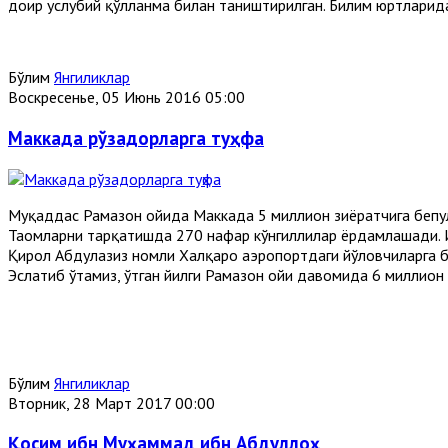
доир услубий қўлланма билан таништирилган. Билим юртларида
Бўлим
Янгиликлар
Воскресенье, 05 Июнь 2016 05:00
Маккада рўзадорларга туҳфа
Муқаддас Рамазон ойида Маккада 5 миллион зиёратчига бепул
Таомларни тарқатишда 270 нафар кўнгиллилар ёрдамлашади. И
Қирол Абдулазиз номли Халқаро аэропортдаги йўловчиларга 
Эслатиб ўтамиз, ўтган йилги Рамазон ойи давомида 6 миллион
Бўлим
Янгиликлар
Вторник, 28 Март 2017 00:00
Қосим ибн Муҳаммад ибн Абдуллоҳ