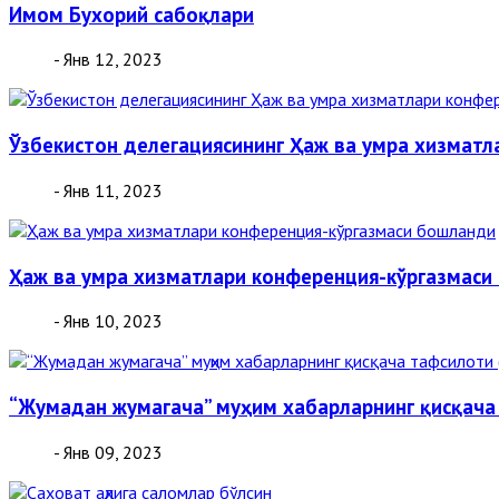
Имом Бухорий сабоқлари
- Янв 12, 2023
Ўзбекистон делегациясининг Ҳаж ва умра хизматл
- Янв 11, 2023
Ҳаж ва умра хизматлари конференция-кўргазмаси
- Янв 10, 2023
“Жумадан жумагача” муҳим хабарларнинг қисқача
- Янв 09, 2023