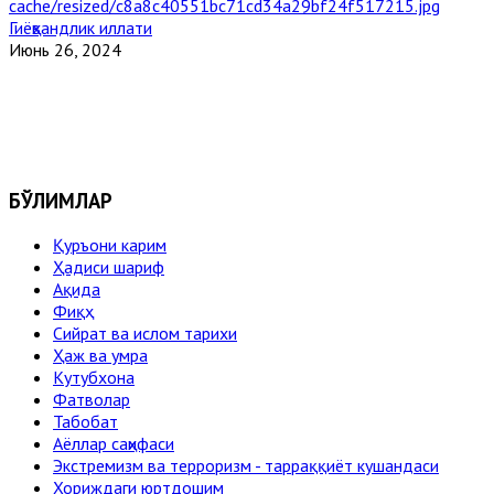
Гиёҳвандлик иллати
Июнь 26, 2024
БЎЛИМЛАР
Қуръони карим
Ҳадиси шариф
Ақида
Фиқҳ
Сийрат ва ислом тарихи
Ҳаж ва умра
Кутубхона
Фатволар
Табобат
Аёллар саҳифаси
Экстремизм ва терроризм - тарраққиёт кушандаси
Хориждаги юртдошим