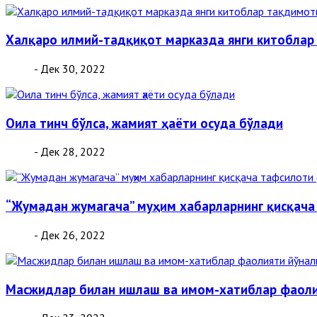
Халқаро илмий-тадқиқот марказда янги китоблар
- Дек 30, 2022
Оила тинч бўлса, жамият ҳаёти осуда бўлади
- Дек 28, 2022
“Жумадан жумагача” муҳим хабарларнинг қисқача
- Дек 26, 2022
Масжидлар билан ишлаш ва имом-хатиблар фаоли