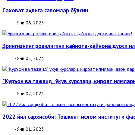
Саховат аҳлига саломлар бўлсин
- Янв 06, 2023
Эрингизнинг розилигини қайнота-қайнона дуоси ил
- Янв 05, 2023
"Қуръон ва тажвид" ўқув курслари, қироат илмлар
- Янв 02, 2023
2022 йил сарҳисоби: Тошкент ислом институти ф
- Янв 01, 2023