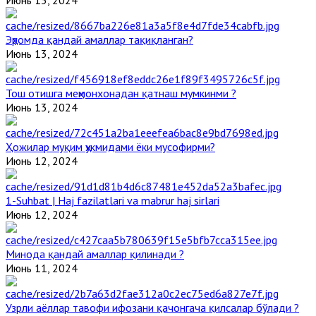
Эҳромда қандай амаллар тақиқланган?
Июнь 13, 2024
Тош отишга меҳмонхонадан қатнаш мумкинми ?
Июнь 13, 2024
Ҳожилар муқим ҳукмидами ёки мусофирми?
Июнь 12, 2024
1-Suhbat | Haj fazilatlari va mabrur haj sirlari
Июнь 12, 2024
Минода қандай амаллар қилинади ?
Июнь 11, 2024
Узрли аёллар тавофи ифозани қачонгача қилсалар бўлади ?