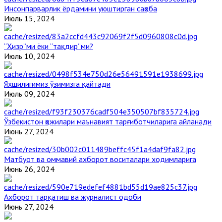
Инсонпарварлик ёрдамини уюштирган саҳоба
Июль 15, 2024
“Ҳизр”ми ёки “тақдир”ми?
Июль 10, 2024
Яхшилигимиз ўзимизга қайтади
Июль 09, 2024
Ўзбекистон ҳожилари маънавият тарғиботчиларига айланади
Июнь 27, 2024
Матбуот ва оммавий ахборот воситалари ходимларига
Июнь 26, 2024
Ахборот тарқатиш ва журналист одоби
Июнь 27, 2024