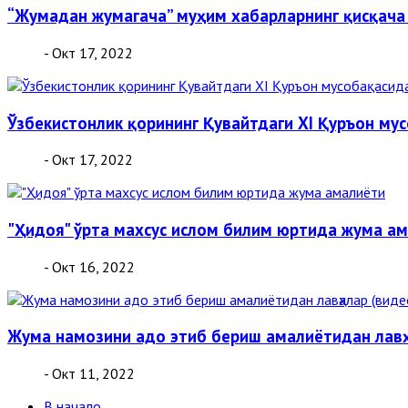
“Жумадан жумагача” муҳим хабарларнинг қисқача
- Окт 17, 2022
Ўзбекистонлик қорининг Қувайтдаги XI Қуръон му
- Окт 17, 2022
"Ҳидоя" ўрта махсус ислом билим юртида жума а
- Окт 16, 2022
Жума намозини адо этиб бериш амалиётидан лавҳ
- Окт 11, 2022
В начало