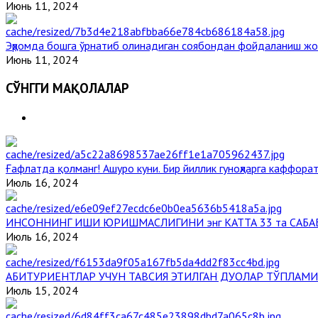
Июнь 11, 2024
Эҳромда бошга ўрнатиб олинадиган соябондан фойдаланиш жо
Июнь 11, 2024
СЎНГГИ МАҚОЛАЛАР
Ғафлатда қолманг! Ашуро куни. Бир йиллик гуноҳларга каффорат
Июль 16, 2024
ИНСОННИНГ ИШИ ЮРИШМАСЛИГИНИ энг КАТТА 33 та САБА
Июль 16, 2024
АБИТУРИЕНТЛАР УЧУН ТАВСИЯ ЭТИЛГАН ДУОЛАР ТЎПЛАМИ
Июль 15, 2024