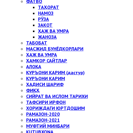
ФАТВО
ТАҲОРАТ
НАМОЗ
РЎЗА
ЗАКОТ
ҲАЖ ВА УМРА
ЖАНОЗА
ТАБОБАТ
МАСЖИД БУНЁДКОРЛАРИ
ҲАЖ ВА УМРА
ҲАМКОР САЙТЛАР
АЛОҚА
ҚУРЪОНИ КАРИМ (дастур)
ҚУРЪОНИ КАРИМ
ҲАДИСИ ШАРИФ
ФИҚҲ
СИЙРАТ ВА ИСЛОМ ТАРИХИ
ТАФСИРИ ИРФОН
ХОРИЖДАГИ ЮРТДОШИМ
РАМАЗОН-2020
РАМАЗОН-2021
МУФТИЙ МИНБАРИ
KUTUBXONA