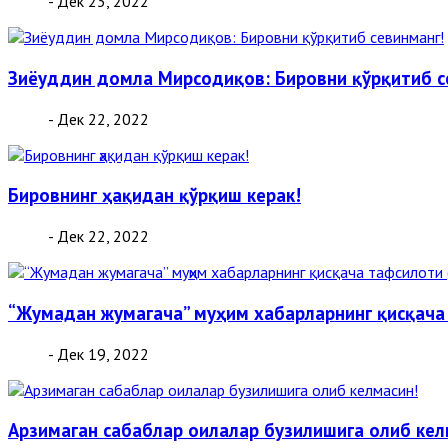
- Дек 23, 2022
Зиёуддин домла Мирсодиқов: Бировни қўрқитиб с
- Дек 22, 2022
Бировнинг ҳақидан қўрқиш керак!
- Дек 22, 2022
“Жумадан жумагача” муҳим хабарларнинг қисқача
- Дек 19, 2022
Арзимаган сабаблар оилалар бузилишига олиб кел