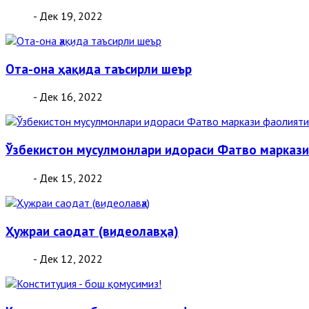
- Дек 19, 2022
Ота-она ҳақида таъсирли шеър
- Дек 16, 2022
Ўзбекистон мусулмонлари идораси Фатво маркази
- Дек 15, 2022
Ҳужраи саодат (видеолавҳа)
- Дек 12, 2022