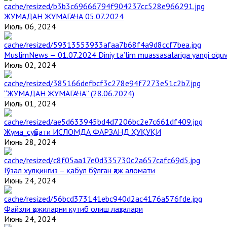
ЖУМАДАН ЖУМАГАЧА 05.07.2024
Июль 06, 2024
MuslimNews — 01.07.2024 Diniy ta’lim muassasalariga yangi o‘qu
Июль 02, 2024
“ЖУМАДАН ЖУМАГАЧА” (28.06.2024)
Июль 01, 2024
Жума_суҳбати ИСЛОМДА ФАРЗАНД ҲУҚУҚИ
Июнь 28, 2024
Гўзал хулқингиз – қабул бўлган ҳаж аломати
Июнь 24, 2024
Файзли ҳожиларни кутиб олиш лаҳзалари
Июнь 24, 2024