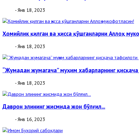
- Янв 18, 2023
Ҳомийлик қилган ва ҳисса қўшганларни Аллоҳ мук
- Янв 18, 2023
“Жумадан жумагача” муҳим хабарларнинг қисқача
- Янв 18, 2023
Даврон элининг жисмида жон бўлғил...
- Янв 16, 2023