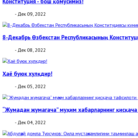
Конституция - бош қомусимиз!
- Дек 09, 2022
8-Декабрь Өзбекстан Республикасының Конституц
- Дек 08, 2022
Ҳаё буюк хулқдир!
- Дек 05, 2022
“Жумадан жумагача” муҳим хабарларнинг қисқача
- Дек 04, 2022