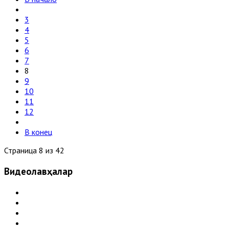
3
4
5
6
7
8
9
10
11
12
В конец
Страница 8 из 42
Видеолавҳалар