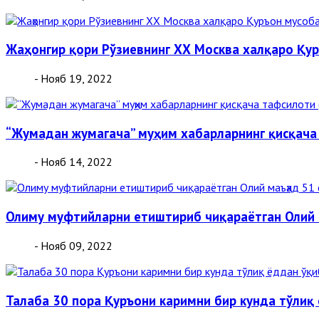
Жаҳонгир қори Рўзиевнинг ХХ Москва халқаро Қу
- Нояб 19, 2022
“Жумадан жумагача” муҳим хабарларнинг қисқача
- Нояб 14, 2022
Олиму муфтийларни етиштириб чиқараётган Олий
- Нояб 09, 2022
Талаба 30 пора Қуръони каримни бир кунда тўлиқ