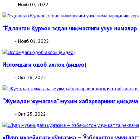
- Нояб 07, 2022
"Ёдланган Қуръон эсдан чиқмаслиги учун нималар 
- Нояб 01, 2022
Исломдаги одоб ахлоқ (видео)
- Окт 28, 2022
“Жумадан жумагача” муҳим хабарларнинг қисқача
- Окт 25, 2022
«Лувр музейидаги кўргазма — Ўзбекистон учун ка