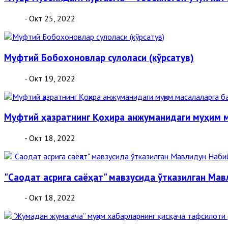
- Окт 25, 2022
Муфтий Бобохоновлар сулоласи (кўрсатув)
- Окт 19, 2022
Муфтий ҳазратнинг Қоҳира анжуманидаги муҳим м
- Окт 18, 2022
"Саодат асрига саёҳат" мавзусида ўтказилган Ма
- Окт 18, 2022