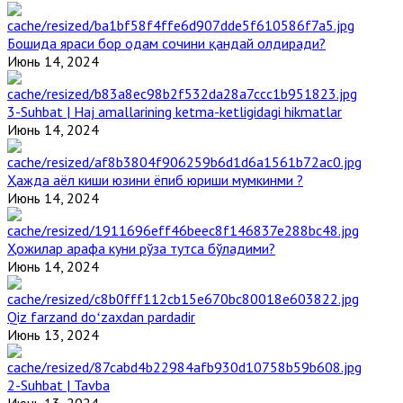
Бошида яраси бор одам сочини қандай олдиради?
Июнь 14, 2024
3-Suhbat | Haj amallarining ketma-ketligidagi hikmatlar
Июнь 14, 2024
Ҳажда аёл киши юзини ёпиб юриши мумкинми ?
Июнь 14, 2024
Ҳожилар арафа куни рўза тутса бўладими?
Июнь 14, 2024
Qiz farzand doʻzaxdan pardadir
Июнь 13, 2024
2-Suhbat | Tavba
Июнь 13, 2024