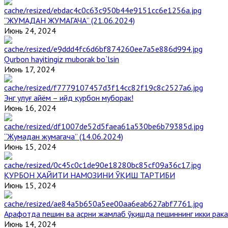
“ЖУМАДАН ЖУМАГАЧА” (21.06.2024)
Июнь 24, 2024
Qurbon hayitingiz muborak bo`lsin
Июнь 17, 2024
Энг улуғ айём – ийд қурбон муборак!
Июнь 16, 2024
“Жумадан жумагача” (14.06.2024)
Июнь 15, 2024
ҚУРБОН ҲАЙИТИ НАМОЗИНИ ЎҚИШ ТАРТИБИ
Июнь 15, 2024
Арафотда пешин ва асрни жамлаб ўқишда пешиннинг икки рака
Июнь 14, 2024