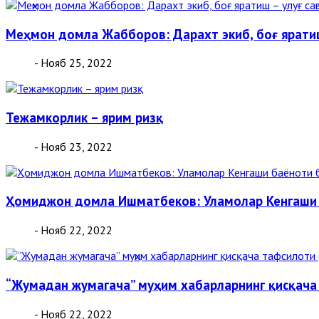
Меҳмон домла Жабборов: Дарахт экиб, боғ яратиш
- Нояб 25, 2022
Тежамкорлик – ярим ризқ
- Нояб 23, 2022
Ҳомиджон домла Ишматбеков: Уламолар Кенгаши 
- Нояб 22, 2022
“Жумадан жумагача” муҳим хабарларнинг қисқача
- Нояб 22, 2022