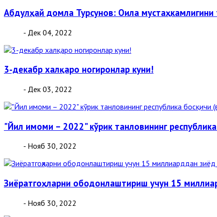
Абдулҳай домла Турсунов: Оила мустаҳкамлигини
- Дек 04, 2022
3-декабр халқаро ногиронлар куни!
- Дек 03, 2022
"Йил имоми – 2022" кўрик танловининг республика
- Нояб 30, 2022
Зиёратгоҳларни ободонлаштириш учун 15 миллиа
- Нояб 30, 2022