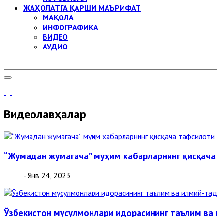
ЖАҲОЛАТГА ҚАРШИ МАЪРИФАТ
МАҚОЛА
ИНФОГРАФИКА
ВИДЕО
АУДИО
Видеолавҳалар
“Жумадан жумагача” муҳим хабарларнинг қисқача
- Янв 24, 2023
Ўзбекистон мусулмонлари идорасининг таълим ва