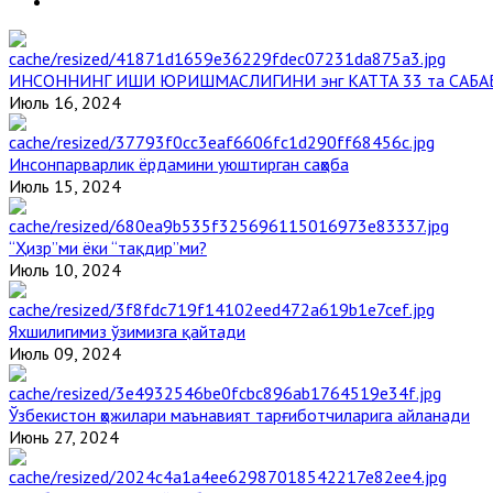
ИНСОННИНГ ИШИ ЮРИШМАСЛИГИНИ энг КАТТА 33 та САБА
Июль 16, 2024
Инсонпарварлик ёрдамини уюштирган саҳоба
Июль 15, 2024
“Ҳизр”ми ёки “тақдир”ми?
Июль 10, 2024
Яхшилигимиз ўзимизга қайтади
Июль 09, 2024
Ўзбекистон ҳожилари маънавият тарғиботчиларига айланади
Июнь 27, 2024