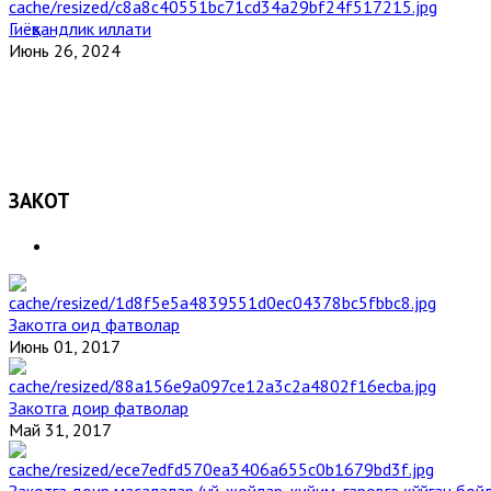
Гиёҳвандлик иллати
Июнь 26, 2024
ЗАКОТ
Закотга оид фатволар
Июнь 01, 2017
Закотга доир фатволар
Май 31, 2017
Закотга доир масалалар (уй-жойлар, кийим, гаровга қўйган бой