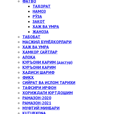
ФАТВО
ТАҲОРАТ
НАМОЗ
РЎЗА
ЗАКОТ
ҲАЖ ВА УМРА
ЖАНОЗА
ТАБОБАТ
МАСЖИД БУНЁДКОРЛАРИ
ҲАЖ ВА УМРА
ҲАМКОР САЙТЛАР
АЛОҚА
ҚУРЪОНИ КАРИМ (дастур)
ҚУРЪОНИ КАРИМ
ҲАДИСИ ШАРИФ
ФИҚҲ
СИЙРАТ ВА ИСЛОМ ТАРИХИ
ТАФСИРИ ИРФОН
ХОРИЖДАГИ ЮРТДОШИМ
РАМАЗОН-2020
РАМАЗОН-2021
МУФТИЙ МИНБАРИ
KUTUBXONA