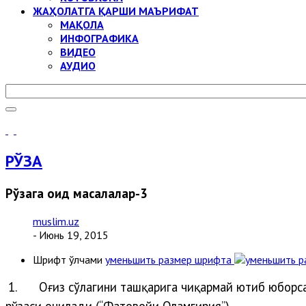
ЖАҲОЛАТГА ҚАРШИ МАЪРИФАТ
МАҚОЛА
ИНФОГРАФИКА
ВИДЕО
АУДИО
РЎЗА
Рўзага оид масалалар-3
muslim.uz
- Июнь 19, 2015
Шрифт ўлчами
уменьшить размер шрифта
1.
Оғиз сўлагини ташқарига чиқармай ютиб юборса 
рўзаси очилади (“Фатовойи Оламгирия”).