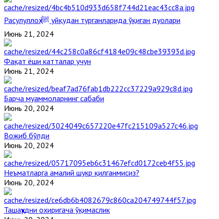
Расулуллоҳ ﷺ уйқудан турганларида ўқиган дуолари
Июнь 21, 2024
Фақат ёши катталар учун
Июнь 21, 2024
Барча муаммоларнинг сабаби
Июнь 20, 2024
Вожиб бўлди
Июнь 20, 2024
Неъматларга амалий шукр қилганмисиз?
Июнь 20, 2024
Ташаҳҳудни охиригача ўқимаслик