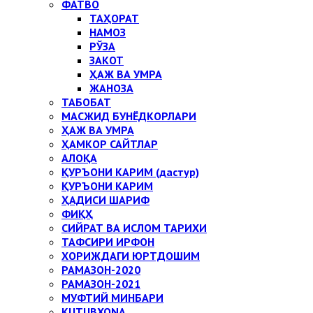
ФАТВО
ТАҲОРАТ
НАМОЗ
РЎЗА
ЗАКОТ
ҲАЖ ВА УМРА
ЖАНОЗА
ТАБОБАТ
МАСЖИД БУНЁДКОРЛАРИ
ҲАЖ ВА УМРА
ҲАМКОР САЙТЛАР
АЛОҚА
ҚУРЪОНИ КАРИМ (дастур)
ҚУРЪОНИ КАРИМ
ҲАДИСИ ШАРИФ
ФИҚҲ
СИЙРАТ ВА ИСЛОМ ТАРИХИ
ТАФСИРИ ИРФОН
ХОРИЖДАГИ ЮРТДОШИМ
РАМАЗОН-2020
РАМАЗОН-2021
МУФТИЙ МИНБАРИ
KUTUBXONA