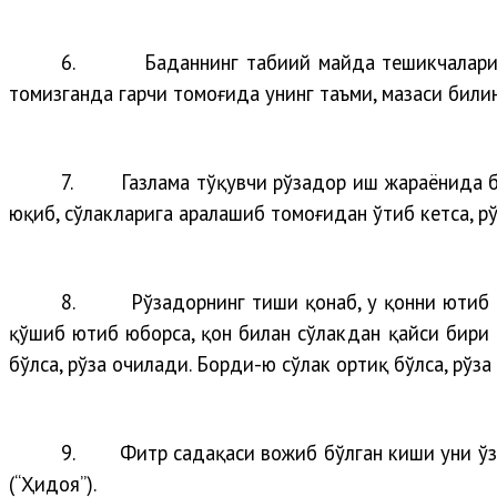
6.
Баданнинг табиий майда тешикчаларид
томизганда гарчи томоғида унинг таъми, мазаси били
7.
Газлама тўқувчи рўзадор иш жараёнида б
юқиб, сўлакларига аралашиб томоғидан ўтиб кетса, р
8.
Рўзадорнинг тиши қонаб, у қонни ютиб 
қўшиб ютиб юборса, қон билан сўлакдан қайси бири 
бўлса, рўза очилади. Борди-ю сўлак ортиқ бўлса, рўз
9.
Фитр садақаси вожиб бўлган киши уни ўз
(“Ҳидоя”).