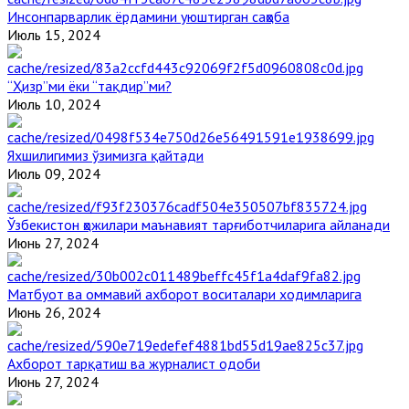
Инсонпарварлик ёрдамини уюштирган саҳоба
Июль 15, 2024
“Ҳизр”ми ёки “тақдир”ми?
Июль 10, 2024
Яхшилигимиз ўзимизга қайтади
Июль 09, 2024
Ўзбекистон ҳожилари маънавият тарғиботчиларига айланади
Июнь 27, 2024
Матбуот ва оммавий ахборот воситалари ходимларига
Июнь 26, 2024
Ахборот тарқатиш ва журналист одоби
Июнь 27, 2024