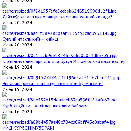
Июнь 20, 2024
Ҳайз кўрган аёл видолашув тавофини қандай қилади?
Июнь 20, 2024
Сунъий ипакли кийим кийиш
Июнь 20, 2024
Юртингиз олимлари олдида бутун Ислом олами қарздордир
Июнь 19, 2024
Энг ачинарлиси - жаннатда сизга жой бўлмаслиги!
Июнь 19, 2024
Қурбон ҳайити – қалблар шодлиги байрами
Июнь 16, 2024
ИЙД ҚУРБОН МУБОРАК!