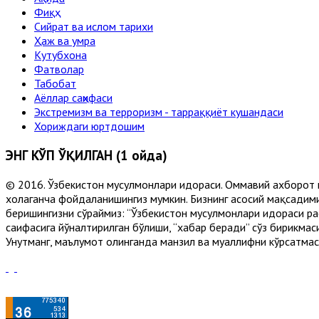
Фиқҳ
Сийрат ва ислом тарихи
Ҳаж ва умра
Кутубхона
Фатволар
Табобат
Аёллар саҳифаси
Экстремизм ва терроризм - тарраққиёт кушандаси
Хориждаги юртдошим
ЭНГ КЎП ЎҚИЛГАН (1 ойда)
© 2016. Ўзбекистон мусулмонлари идораси. Оммавий ахборот 
хоҳлаганча фойдаланишингиз мумкин. Бизнинг асосий мақсадими
беришингизни сўраймиз: “Ўзбекистон мусулмонлари идораси рас
саҳифасига йўналтирилган бўлиши, “хабар беради” сўз бирикмас
Унутманг, маълумот олинганда манзил ва муаллифни кўрсатмасл