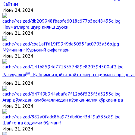
Қайтим
Июнь 24, 2024
Неъматларга шукр қилиш дуоси
Июнь 21, 2024
Мўминнинг Қуръоний сифатлари
Июнь 21, 2024
Расулуллоҳ ﷺ “Қабримни қайта-қайта зиёрат қилманглар” де
Июнь 21, 2024
Агар дўзахдан камбағалликдан қўрққанчалик қўрққанида
Июнь 21, 2024
Шайтонга ёрдамчи бўлманг!
Июнь 21, 2024