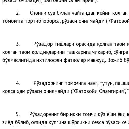
2.
Оғзини сув билан чайгандан кейин қолган
томоғига тортиб юборса, рўзаси очилмайди (“Фатовойи
3.
Рўзадор тишлари орасида қолган таом қ
қолган таом қолдиқларини ташқарига чиқариб, сўнгра
бўлмаслигида ихтилофли фатволар мавжуд. Вожиб бў
4.
Рўзадорнинг томоғига чанг, тутун, пашш
қолса ҳам рўзаси очилмайди (“Фатовойи Оламгирия”, “
5.
Рўзадорнинг бир икки томчи кўз ёши ёки 
зиёд бўлиб, оғзида кўпгина шўрликни сезса рўзаси оч