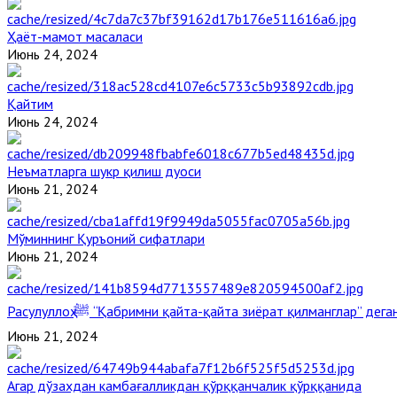
Ҳаёт-мамот масаласи
Июнь 24, 2024
Қайтим
Июнь 24, 2024
Неъматларга шукр қилиш дуоси
Июнь 21, 2024
Мўминнинг Қуръоний сифатлари
Июнь 21, 2024
Расулуллоҳ ﷺ “Қабримни қайта-қайта зиёрат қилманглар” де
Июнь 21, 2024
Агар дўзахдан камбағалликдан қўрққанчалик қўрққанида