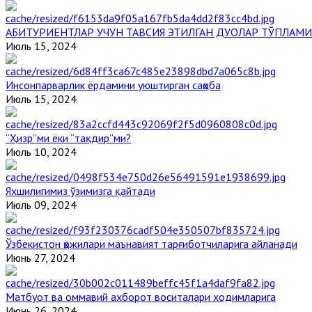
АБИТУРИЕНТЛАР УЧУН ТАВСИЯ ЭТИЛГАН ДУОЛАР ТЎПЛАМИ
Июль 15, 2024
Инсонпарварлик ёрдамини уюштирган саҳоба
Июль 15, 2024
“Ҳизр”ми ёки “тақдир”ми?
Июль 10, 2024
Яхшилигимиз ўзимизга қайтади
Июль 09, 2024
Ўзбекистон ҳожилари маънавият тарғиботчиларига айланади
Июнь 27, 2024
Матбуот ва оммавий ахборот воситалари ходимларига
Июнь 26, 2024