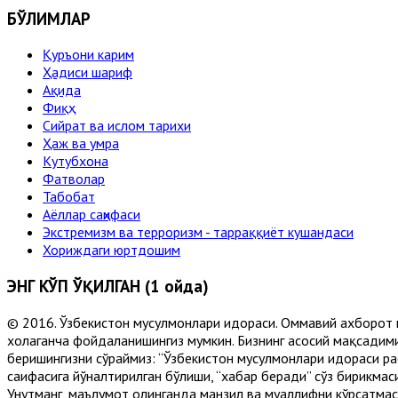
БЎЛИМЛАР
Қуръони карим
Ҳадиси шариф
Ақида
Фиқҳ
Сийрат ва ислом тарихи
Ҳаж ва умра
Кутубхона
Фатволар
Табобат
Аёллар саҳифаси
Экстремизм ва терроризм - тарраққиёт кушандаси
Хориждаги юртдошим
ЭНГ КЎП ЎҚИЛГАН (1 ойда)
© 2016. Ўзбекистон мусулмонлари идораси. Оммавий ахборот 
хоҳлаганча фойдаланишингиз мумкин. Бизнинг асосий мақсадими
беришингизни сўраймиз: “Ўзбекистон мусулмонлари идораси рас
саҳифасига йўналтирилган бўлиши, “хабар беради” сўз бирикмас
Унутманг, маълумот олинганда манзил ва муаллифни кўрсатмасл