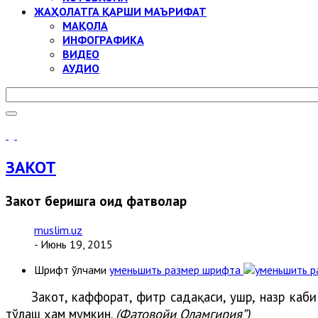
ЖАҲОЛАТГА ҚАРШИ МАЪРИФАТ
МАҚОЛА
ИНФОГРАФИКА
ВИДЕО
АУДИО
ЗАКОТ
Закот беришга оид фатволар
muslim.uz
- Июнь 19, 2015
Шрифт ўлчами
уменьшить размер шрифта
Закот, каффорат, фитр садақаси, ушр, назр каб
тўлаш ҳам мумкин.
(Фатовойи Оламгирия”)