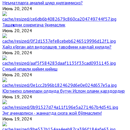
Неъматларга амалий шукр қилганмисиз?
Июнь 20, 2024
Ташаҳҳудни охиригача ўқимаслик
Июнь 20, 2024
Ҳайз кўрган аёл видолашув тавофини қандай қилади?
Июнь 20, 2024
Сунъий ипакли кийим кийиш
Июнь 20, 2024
Юртингиз олимлари олдида бутун Ислом олами қарздордир
Июнь 19, 2024
Энг ачинарлиси - жаннатда сизга жой бўлмаслиги!
Июнь 19, 2024