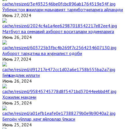
Ўзбекистон ҳожилари маънавият тарғиботчиларига айланади
Июнь 27, 2024
Матбуот ва оммавий ахборот воситалари ходимларига
Июнь 26, 2024
Ахборот тарқатиш ва журналист одоби
Июнь 27, 2024
Гиёҳвандлик иллати
Июнь 26, 2024
Ҳожилик мақоми
Июнь 25, 2024
Бепоён чўллар, кенг яйловлар ўлкаси
Июнь 25, 2024