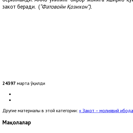
закот беради. (
“Фатовойи Қозихон”).
24397
марта ўқилди
Другие материалы в этой категории:
« Закот – молиявий ибод
Мақолалар