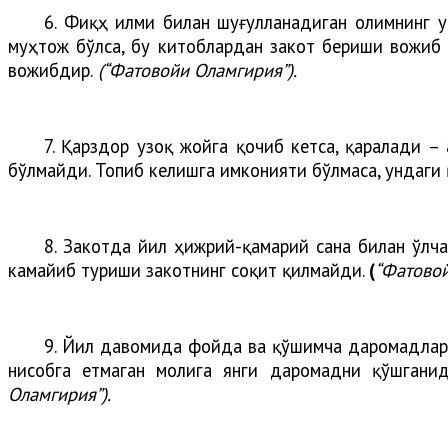
6. Фиқҳ илми билан шуғулланадиган олимнинг у
муҳтож бўлса, бу китоблардан закот бериши вожиб 
вожибдир.
(“Фатовойи Оламгирия”).
7. Қарздор узоқ жойга қочиб кетса, қаралади –
бўлмайди. Топиб келишга имконияти бўлмаса, ундаги 
8. Закотда йил ҳижрий-қамарий сана билан ўлч
камайиб туриши закотнинг соқит қилмайди.
(
“Фатовой
9. Йил давомида фойда ва қўшимча даромадлар 
нисобга етмаган молига янги даромадни қўшгани
Оламгирия”).