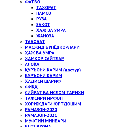
ФАТВО
ТАҲОРАТ
НАМОЗ
РЎЗА
ЗАКОТ
ҲАЖ ВА УМРА
ЖАНОЗА
ТАБОБАТ
МАСЖИД БУНЁДКОРЛАРИ
ҲАЖ ВА УМРА
ҲАМКОР САЙТЛАР
АЛОҚА
ҚУРЪОНИ КАРИМ (дастур)
ҚУРЪОНИ КАРИМ
ҲАДИСИ ШАРИФ
ФИҚҲ
СИЙРАТ ВА ИСЛОМ ТАРИХИ
ТАФСИРИ ИРФОН
ХОРИЖДАГИ ЮРТДОШИМ
РАМАЗОН-2020
РАМАЗОН-2021
МУФТИЙ МИНБАРИ
KUTUBXONA