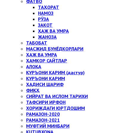
ФАТВО
ТАҲОРАТ
НАМОЗ
РЎЗА
ЗАКОТ
ҲАЖ ВА УМРА
ЖАНОЗА
ТАБОБАТ
МАСЖИД БУНЁДКОРЛАРИ
ҲАЖ ВА УМРА
ҲАМКОР САЙТЛАР
АЛОҚА
ҚУРЪОНИ КАРИМ (дастур)
ҚУРЪОНИ КАРИМ
ҲАДИСИ ШАРИФ
ФИҚҲ
СИЙРАТ ВА ИСЛОМ ТАРИХИ
ТАФСИРИ ИРФОН
ХОРИЖДАГИ ЮРТДОШИМ
РАМАЗОН-2020
РАМАЗОН-2021
МУФТИЙ МИНБАРИ
KUTUBXONA