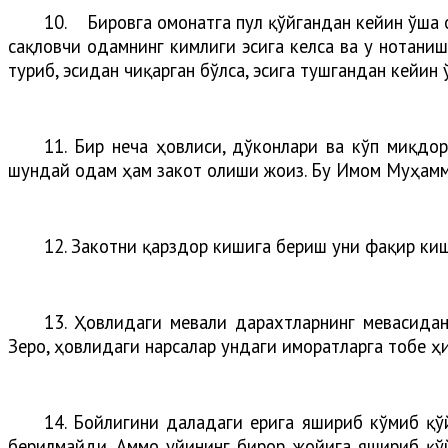
10.
Бировга омонатга пул қўйгандан кейин ўша 
сақловчи одамнинг кимлиги эсига келса ва у нотаниш
туриб, эсидан чиқарган бўлса, эсига тушгандан кейин ў
11. Бир неча ҳовлиси, дўконлари ва кўп миқдор
шундай одам ҳам закот олиши жоиз. Бу Имом Муҳамм
12. Закотни қарздор кишига бериш уни фақир киш
13. Ҳовлидаги мевали дарахтларнинг мевасида
Зеро, ҳовлидаги нарсалар ундаги иморатларга тобе ҳи
14. Бойлигини даладаги ерига яшириб кўмиб қўй
берилмайди. Аммо уйининг бирор жойига яшириб қўй