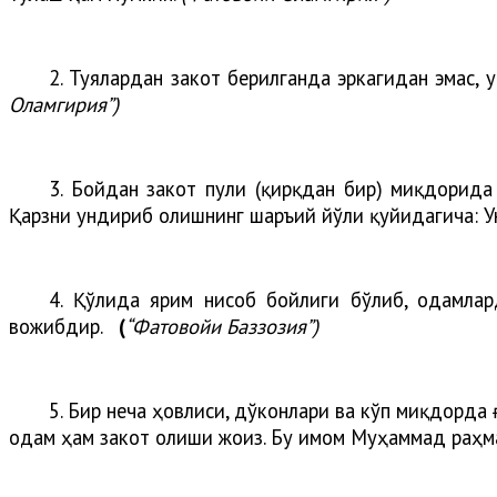
2. Туялардан закот берилганда эркагидан эмас, 
Оламгирия”)
3. Бойдан закот пули (қирқдан бир) миқдорида
Қарзни ундириб олишнинг шаръий йўли қуйидагича: Ун
4. Қўлида ярим нисоб бойлиги бўлиб, одамла
вожибдир.
(
“Фатовойи Баззозия”)
5. Бир неча ҳовлиси, дўконлари ва кўп миқдорда 
одам ҳам закот олиши жоиз. Бу имом Муҳаммад раҳм