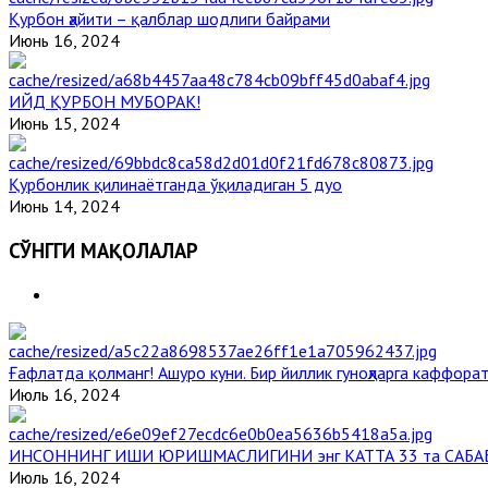
Қурбон ҳайити – қалблар шодлиги байрами
Июнь 16, 2024
ИЙД ҚУРБОН МУБОРАК!
Июнь 15, 2024
Қурбонлик қилинаётганда ўқиладиган 5 дуо
Июнь 14, 2024
СЎНГГИ МАҚОЛАЛАР
Ғафлатда қолманг! Ашуро куни. Бир йиллик гуноҳларга каффорат
Июль 16, 2024
ИНСОННИНГ ИШИ ЮРИШМАСЛИГИНИ энг КАТТА 33 та САБА
Июль 16, 2024