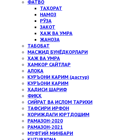
ФАТВО
ТАҲОРАТ
НАМОЗ
РЎЗА
ЗАКОТ
ҲАЖ ВА УМРА
ЖАНОЗА
ТАБОБАТ
МАСЖИД БУНЁДКОРЛАРИ
ҲАЖ ВА УМРА
ҲАМКОР САЙТЛАР
АЛОҚА
ҚУРЪОНИ КАРИМ (дастур)
ҚУРЪОНИ КАРИМ
ҲАДИСИ ШАРИФ
ФИҚҲ
СИЙРАТ ВА ИСЛОМ ТАРИХИ
ТАФСИРИ ИРФОН
ХОРИЖДАГИ ЮРТДОШИМ
РАМАЗОН-2020
РАМАЗОН-2021
МУФТИЙ МИНБАРИ
KUTUBXONA