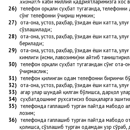
х
из
м
а
т
?
» каби миллий қадриятларимизга хос в
26)
телефон орқали суҳбат тугаганда, телефонни 
сўнг телефонни ўчириш
мумкин
;
27)
ота-она, устоз, раҳбар, ўзидан ёши катта, ул
сўзлаши
лади
;
28)
ота-она, устоз, раҳбар, ўзидан ёши катта, улу
бери
лади
;
29)
ота-она, устоз, раҳбар, ўзидан ёши катта, ул
кимлиги (исми, лавозими)ни айтиб таништири
л
30)
телефон ор
қали суҳбат тугагандан сўнг
ота-он
ўчирмаслик;
31)
телефон қилинган одам телефонни биринчи б
32)
ота-она, устоз, раҳбар, ўзидан ёши катта, улу
33)
агар улар шундай қилган бўлишса, дарҳол ула
34)
суҳбатдошнинг рухсатисиз бошқаларга эшити
35)
телефонда гаплашиб турган пайтда мабодо ал
лозим;
36)
телефонда гаплашиб турган пайтда мабодо ота
қолишса, сўзлашиб турган одамдан узр сўраб, 