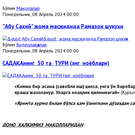
Бўлим
Мақолалар
Понедельник, 08 Апрель 2024 00:00
"Абу Сахий" жома масжидида Рамазон шукуҳи
Бўлим
Видеолавҳалар
Понедельник, 08 Апрель 2024 00:00
САДАҚАнинг 50 та ТУРИ (энг ноёблари)
«Кимки бир ҳасана (савобли иш) қилса, унга ўн бароба
яраша жазоланур. Уларга ноҳақлик қилинмагай»
(Қуръо
«Яримта хурмо билан бўлса ҳам ўзингизни дўзахдан са
ДОНО ХАЛҚИМИЗ МАҚОЛЛАРИДАН
: