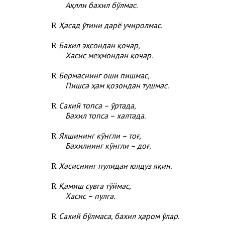
Ақлли бахил бўлмас.
Ҳасад ўтини дарё учиролмас.
R
Бахил эҳсондан қочар,
R
Хасис меҳмондан қочар.
Бермаснинг оши пишмас,
R
Пишса ҳам қозондан тушмас.
Сахий топса – ўртада,
R
Бахил топса – халтада.
Яхшининг кўнгли – тоғ,
R
Бахилнинг кўнгли – доғ.
Хасиснинг пулидан юлдуз яқин.
R
Қамиш сувга тўймас,
R
Хасис – пулга.
Сахий бўлмаса, бахил ҳаром ўлар.
R