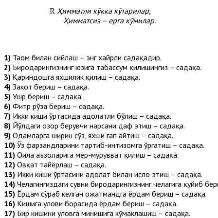
Ҳимматли кўкка кўтарилар,
R
Ҳимматсиз – ерга кўмилар.
1)
Таом билан сийлаш – энг хайрли садақадир.
2)
Биродарингизнинг юзига табассум қилишингиз – садақа.
3)
Қариндошга яхшилик қилиш – садақа.
4)
Закот бериш – садақа.
5)
Ушр бериш – садақа.
6)
Фитр рўза бериш – садақа.
7)
Икки киши ўртасида адолатли бўлиш – садақа.
8)
Йўлдаги озор берувчи нарсани даф этиш – садақа.
9)
Одамларга ширин сўз, яхши гап айтиш – садақа.
10)
Ўз фарзандларини тартиб-интизомга ўргатиш – садақа.
11)
Оила аъзоларига меҳр-мурувват қилиш – садақа.
12)
Овқат тайёрлаш – садақа.
13)
Икки киши ўртасини адолат билан ислоҳ этиш – садақа.
14)
Челагингиздаги сувни биродарингизнинг челагига қуйиб бе
15)
Ёрдам сўраб келган ҳожатмандга ёрдам бериш – садақа.
16)
Кишига улови борасида ёрдам бериш – садақа.
17)
Бир кишини уловга минишига кўмаклашиш – садақа.