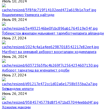
Июль 10, 2024
Яхшилигимиз ўзимизга қайтади
Июль 09, 2024
Ўзбекистон ҳожилари маънавият тарғиботчиларига айланади
Июнь 27, 2024
Матбуот ва оммавий ахборот воситалари ходимларига
Июнь 26, 2024
Ахборот тарқатиш ва журналист одоби
Июнь 27, 2024
Гиёҳвандлик иллати
Июнь 26, 2024
Ҳожилик мақоми