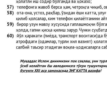
ҳолатли иш содир бўлганда ва ҳоказо;
57)
телефонга жавоб берса ҳам, четроқга чиқиб, 
58)
ота-она, устоз, раҳбар, ўзидан ёши катта, улу
қилиб қолса
лар
,
ким телефон қилаётганини ай
59)
бирор узун мавзу хусусида гаплашмоқчи бўлга
ҳолда, гапни қисқа қилиш зарур. Чунки суҳба
60)
йўл ҳаракати (пиёда, транспорт воситаси)да 
атрофдаги (одамлар, турли хил вазият) ҳолат
салбий таъсир этадиган воқеа-ҳодисаларга са
Муқаддас Ислом динимизни пок сақлаш, уни турли
ўсиб келаётган ёш авлодимизга тўғри тушунтири
бугунги
XXI аср замонасида ЭНГ КАТТА вазифа
!