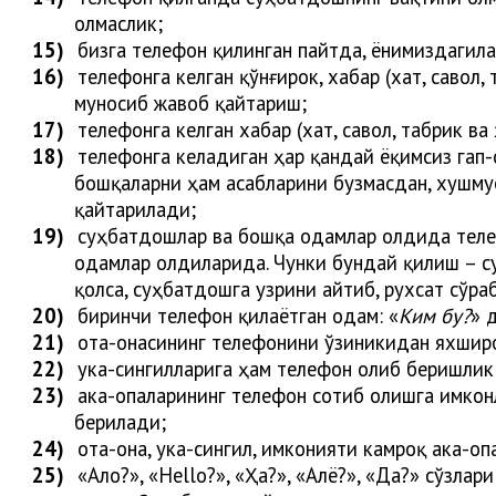
олмаслик;
15)
бизга телефон қилинган пайтда, ёнимиздагилар
16)
телефонга келган қўнғирок, хабар (хат, савол
муносиб жавоб қайтариш;
17)
телефонга келган хабар (хат, савол, табрик 
18)
телефонга келадиган ҳар қандай ёқимсиз гап-с
бошқаларни ҳам асабларини бузмасдан, хушму
қайтарилади;
19)
суҳбатдошлар ва бошқа одамлар олдида телефо
одамлар олдиларида. Чунки бундай қилиш – су
қолса, суҳбатдошга узрини айтиб, рухсат сўр
20)
биринчи телефон қилаётган одам: «
Ким бу?
» 
21)
ота-онасининг телефонини ўзиникидан яхширо
22)
ука-сингилларига ҳам телефон олиб беришлик
23)
ака-опаларининг телефон сотиб олишга имкон
бери
лади
;
24)
ота-она, ука-сингил, имконияти камроқ ака-оп
25)
«Ало?», «Hello?», «Ҳа?», «Алё?», «Да?» сўзлари