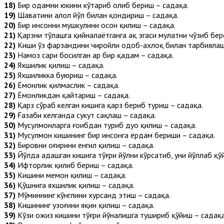
18)
Бир одамни юкини кўтариб олиб бериш – садақа.
19)
Шаҳватини ҳалол йўл билан қондириш – садақа.
20)
Бир инсонни мушкулини осон қилиш – садақа.
21)
Қарзни тўлашга қийналаётганга ҳақ эгаси муҳлатни чўзиб бер
22)
Киши ўз фарзандини чиройли одоб-ахлоқ билан тарбиялаш
23)
Намоз сари босилган ҳар бир қадам – садақа.
24)
Яхшилик қилиш – садақа.
25)
Яхшиликка буюриш – садақа.
26)
Ёмонлик қилмаслик – садақа.
27)
Ёмонликдан қайтариш – садақа.
28)
Қарз сўраб келган кишига қарз бериб туриш – садақа.
29)
Ғазаби келганда сукут сақлаш – садақа.
30)
Мусулмонларга ғоибдан туриб дуо қилиш – садақа.
31)
Мусулмон кишининг бир инсонга ёрдам бериши – садақа.
32)
Бировни оғирини енгил қилиш – садақа.
33)
Йўлда адашган кишига тўғри йўлни кўрсатиб, уни йўллаб қў
34)
Ифторлик қилиб бериш – садақа.
35)
Кишини меҳмон қилиш – садақа.
36)
Қўшнига яхшилик қилиш – садақа.
37)
Мўминнинг кўнглини хурсанд этиш – садақа.
38)
Кишининг узоғини яқин қилиш – садақа.
39)
Кўзи ожиз кишини тўғри йўналишга тушириб қўйиш – садақа