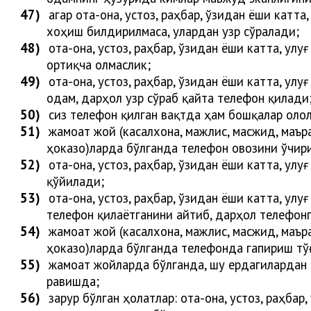
47)
агар ота-она, устоз, раҳбар, ўзидан ёши кат
хо
ҳ
иш билдирилмаса, улардан узр сўра
лади
;
48)
ота-она, устоз, раҳбар, ўзидан ёши катта, улу
ортиқча олмаслик;
49)
ота-она, устоз, раҳбар, ўзидан ёши катта, улу
одам, дарҳол узр сўраб қайта телефон қил
ади
50)
сиз телефон қилган вақтда ҳам бошқалар олол
51)
жамоат жой (касалхона, мажлис, масжид, маъра
ҳоказо)ларда бўлганда телефон овозини ўчир
52)
ота-она, устоз, раҳбар, ўзидан ёши катта, улу
қўйи
лади
;
53)
ота-она, устоз, раҳбар, ўзидан ёши катта, улу
телефон қилаётганини айтиб,
дарҳол
телефон
54)
жамоат жой (касалхона, мажлис, масжид, маъра
ҳоказо)ларда бўлганда телефонда гапириш тўғ
55)
жамоат жойларда бўлганда, шу ердагилардан и
равишда
;
56)
зарур бўлган ҳолатлар: ота-она, устоз, раҳба