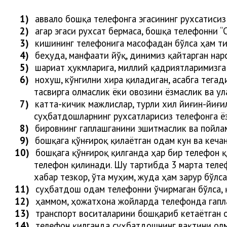
1)
аввало бошқа телефонга эгасининг рухсатисиз
2)
агар эгаси рухсат бермаса, бошқа телефонни “
3)
кишининг телефонига масофадан бўлса ҳам т
4)
беҳуда, манфаати йўқ, динимиз қайтарган нар
5)
шариат ҳукмларига, миллий қадриятларимизга 
6)
нохуш, кўнгилни хира қиладиган, асабга тега
тасвирга олмаслик ёки овозини ёзмаслик ва ул
7)
катта-кичик мажлислар, турли хил йиғин-йиғи
суҳбатдошларнинг рухсатларисиз телефонга ё
8)
бировнинг гаплашганини эшитмаслик ва пойла
9)
бошқага қўнғироқ қилаётган одам кун ва кеча
10)
бошқага қўнғироқ қилганда ҳар бир телефон қ
телефон қилинади. Шу тартибда 3 марта телеф
хабар тезкор, ўта муҳим, жуда ҳам зарур бўлс
11)
суҳбатдош одам телефонни ўчирмаган бўлса, 
12)
ҳаммом,
ҳ
ожатхона жойларда телефонда гап
13)
транспорт воситаларини бошқариб кетаётган 
14)
телефон қилганда
суҳбатдошнинг вақтини олм