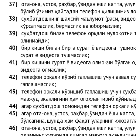
37)
ота-она, устоз, раҳбар, ўзидан ёши катта, ул
бўлиб ўзимиз қайтадан телефон қилишимиз ло
38)
суҳбатдошнинг шахсий маълумот (расм, видео,
кўрсатмаслик, бермаслик ва юбормаслик;
39)
суҳбатдош билан телефон орқали мулоқотни 
ол
инмайди
;
40)
бир киши билан бирга сурат ё видеога тушмоқ
сурат ё видеога тушмаслик;
41)
бир кишини сурат ё видеога олмоқчи бўлган о
видеога олмаслик;
42)
телефон орқали кўриб гаплашиш учун аввал с
гаплашмаслик;
43)
телефон орқали кўришиб гаплашиш учун суҳб
мавжуд эканлигини ҳам огоҳлантириб қўйи
ла
44)
агар суҳбатдош томонидан телефон орқали кў
45)
агар ота-она, устоз, раҳбар, ўзидан ёши катт
бўлсагина, шунда ҳам фақат уларнинг ижозат
46)
ота-она, устоз, раҳбар, ўзидан ёши катта, ул
одамнинг ҳузурида кимлар мавжуд эканлигин