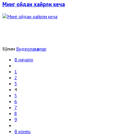
Минг ойдан хайрли кеча
Бўлим
Видеолавҳалар
В начало
1
2
3
4
5
6
7
8
9
В конец