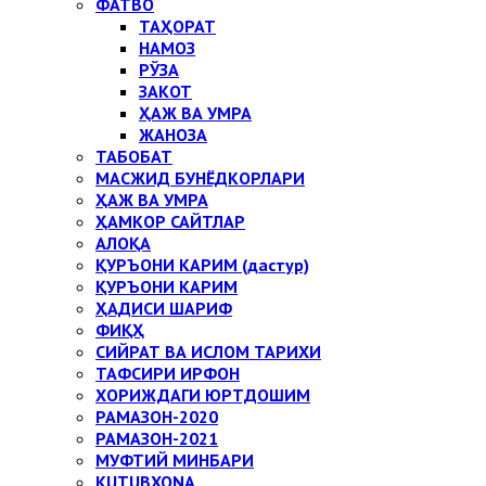
ФАТВО
ТАҲОРАТ
НАМОЗ
РЎЗА
ЗАКОТ
ҲАЖ ВА УМРА
ЖАНОЗА
ТАБОБАТ
МАСЖИД БУНЁДКОРЛАРИ
ҲАЖ ВА УМРА
ҲАМКОР САЙТЛАР
АЛОҚА
ҚУРЪОНИ КАРИМ (дастур)
ҚУРЪОНИ КАРИМ
ҲАДИСИ ШАРИФ
ФИҚҲ
СИЙРАТ ВА ИСЛОМ ТАРИХИ
ТАФСИРИ ИРФОН
ХОРИЖДАГИ ЮРТДОШИМ
РАМАЗОН-2020
РАМАЗОН-2021
МУФТИЙ МИНБАРИ
KUTUBXONA