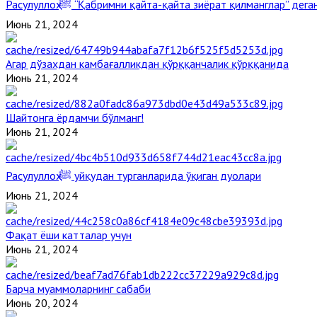
Расулуллоҳ ﷺ “Қабримни қайта-қайта зиёрат қилманглар” де
Июнь 21, 2024
Агар дўзахдан камбағалликдан қўрққанчалик қўрққанида
Июнь 21, 2024
Шайтонга ёрдамчи бўлманг!
Июнь 21, 2024
Расулуллоҳ ﷺ уйқудан турганларида ўқиган дуолари
Июнь 21, 2024
Фақат ёши катталар учун
Июнь 21, 2024
Барча муаммоларнинг сабаби
Июнь 20, 2024