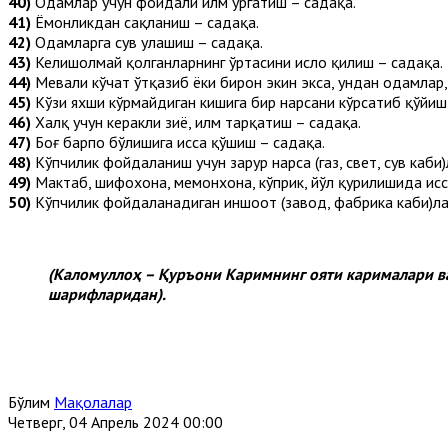
40)
Одамлар учун фойдали илм ўргатиш – садақа.
41)
Ёмонликдан сақланиш – садақа.
42)
Одамларга сув улашиш – садақа.
43)
Келишолмай қолганларнинг ўртасини ислоҳ қилиш – садақа.
44)
Мевали кўчат ўтқазиб ёки бирон экин экса, ундан одамлар, 
45)
Кўзи яхши кўрмайдиган кишига бир нарсани кўрсатиб қўйиш
46)
Халқ учун керакли зиё, илм тарқатиш – садақа.
47)
Боғ барпо бўлишига ҳисса қўшиш – садақа.
48)
Кўпчилик фойдаланиш учун зарур нарса (газ, свет, сув каби
49)
Мактаб, шифохона, меҳмонхона, кўприк, йўл қурилишида ҳис
50)
Кўпчилик фойдаланадиган иншоот (завод, фабрика каби)ла
(Каломуллоҳ – Қуръони Каримнинг ояти карималари в
шарифларидан).
Бўлим
Мақолалар
Четверг, 04 Апрель 2024 00:00