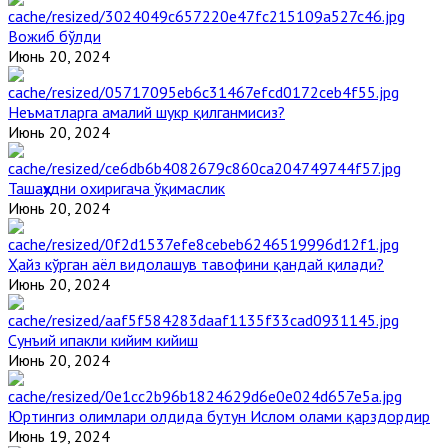
Вожиб бўлди
Июнь 20, 2024
Неъматларга амалий шукр қилганмисиз?
Июнь 20, 2024
Ташаҳҳудни охиригача ўқимаслик
Июнь 20, 2024
Ҳайз кўрган аёл видолашув тавофини қандай қилади?
Июнь 20, 2024
Сунъий ипакли кийим кийиш
Июнь 20, 2024
Юртингиз олимлари олдида бутун Ислом олами қарздордир
Июнь 19, 2024