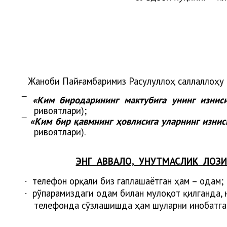
Жаноби Пайғамбаримиз Расулуллоҳ саллаллоҳу 
«Ким биродарининг мактубига унинг изниси
¯
ривоятлари);
«Ким бир қавмнинг ҳовлисига уларнинг изниси
¯
ривоятлари).
ЭНГ АВВАЛО, УНУТМАСЛИК ЛОЗ
телефон орқали биз гаплашаётган ҳам – одам;
·
рўпарамиздаги одам билан мулоқот қилганда, н
·
телефонда сўзлашишда ҳам шуларни инобатга