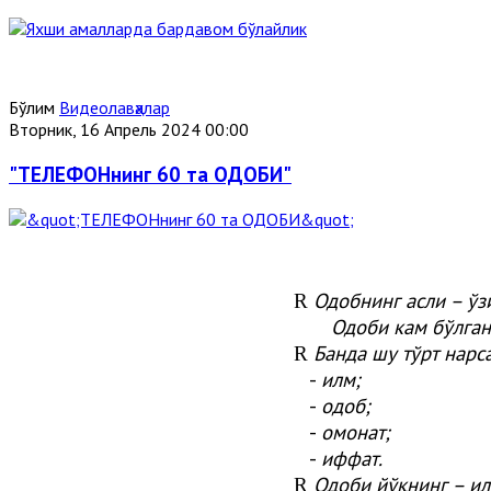
Бўлим
Видеолавҳалар
Вторник, 16 Апрель 2024 00:00
"ТЕЛЕФОНнинг 60 та ОДОБИ"
Одобнинг асли – ўз
R
Одоби кам бўлган 
Банда шу тўрт нарс
R
-
илм;
-
одоб;
-
омонат;
-
иффат.
Одоби йўқнинг – ил
R