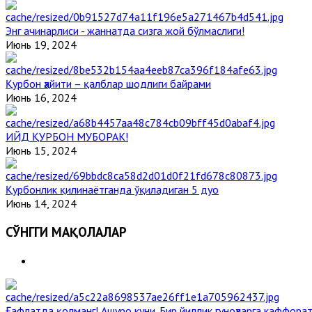
Энг ачинарлиси - жаннатда сизга жой бўлмаслиги!
Июнь 19, 2024
Қурбон ҳайити – қалблар шодлиги байрами
Июнь 16, 2024
ИЙД ҚУРБОН МУБОРАК!
Июнь 15, 2024
Қурбонлик қилинаётганда ўқиладиган 5 дуо
Июнь 14, 2024
СЎНГГИ МАҚОЛАЛАР
Ғафлатда қолманг! Ашуро куни. Бир йиллик гуноҳларга каффорат