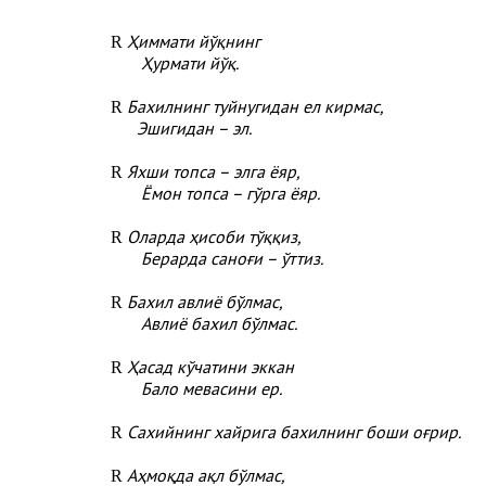
Ҳиммати йўқнинг
R
Ҳурмати йўқ.
Бахилнинг туйнугидан ел кирмас,
R
Эшигидан – эл.
Яхши топса – элга ёяр,
R
Ёмон топса – гўрга ёяр.
Оларда ҳисоби тўққиз,
R
Берарда саноғи – ўттиз.
Бахил авлиё бўлмас,
R
Авлиё бахил бўлмас.
Ҳасад кўчатини эккан
R
Бало мевасини ер.
Сахийнинг хайрига бахилнинг боши оғрир.
R
Аҳмоқда ақл бўлмас,
R