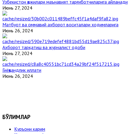
Ўзбекистон ҳожилари маънавият тарғиботчиларига айланади
Июнь 27, 2024
Матбуот ва оммавий ахборот воситалари ходимларига
Июнь 26, 2024
Ахборот тарқатиш ва журналист одоби
Июнь 27, 2024
Гиёҳвандлик иллати
Июнь 26, 2024
БЎЛИМЛАР
Қуръони карим