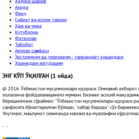
Ҳадиси шариф
Ақида
Фиқҳ
Сийрат ва ислом тарихи
Ҳаж ва умра
Кутубхона
Фатволар
Табобат
Аёллар саҳифаси
Экстремизм ва терроризм - тарраққиёт кушандаси
Хориждаги юртдошим
ЭНГ КЎП ЎҚИЛГАН (1 ойда)
© 2016. Ўзбекистон мусулмонлари идораси. Оммавий ахборот 
хоҳлаганча фойдаланишингиз мумкин. Бизнинг асосий мақсадими
беришингизни сўраймиз: “Ўзбекистон мусулмонлари идораси рас
саҳифасига йўналтирилган бўлиши, “хабар беради” сўз бирикмас
Унутманг, маълумот олинганда манзил ва муаллифни кўрсатмасл