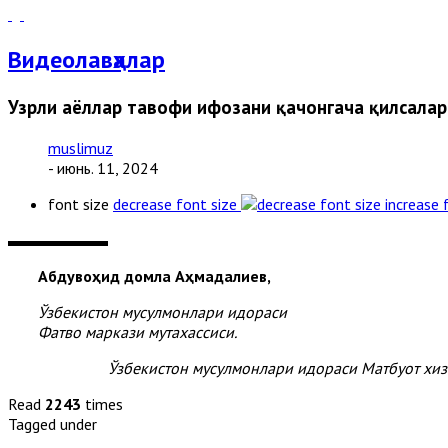
Видеолавҳалар
Узрли аёллар тавофи ифозани қачонгача қилсалар
muslimuz
- июнь. 11, 2024
font size
decrease font size
increase 
Абдувоҳид домла Аҳмадалиев,
Ўзбекистон мусулмонлари идораси
Фатво маркази мутахассиси.
Ўзбекистон мусулмонлари идораси Матбуот хи
Read
2243
times
Tagged under