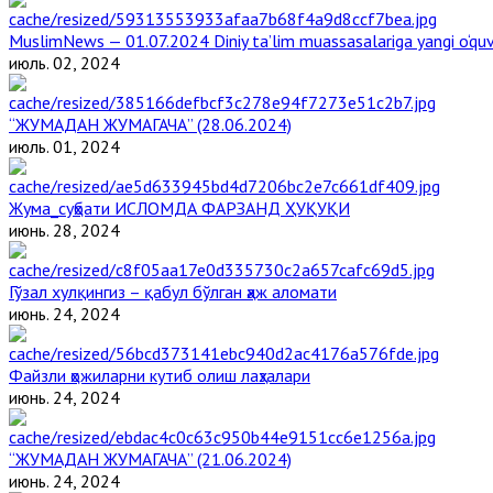
MuslimNews — 01.07.2024 Diniy ta’lim muassasalariga yangi o‘qu
июль. 02, 2024
“ЖУМАДАН ЖУМАГАЧА” (28.06.2024)
июль. 01, 2024
Жума_суҳбати ИСЛОМДА ФАРЗАНД ҲУҚУҚИ
июнь. 28, 2024
Гўзал хулқингиз – қабул бўлган ҳаж аломати
июнь. 24, 2024
Файзли ҳожиларни кутиб олиш лаҳзалари
июнь. 24, 2024
“ЖУМАДАН ЖУМАГАЧА” (21.06.2024)
июнь. 24, 2024