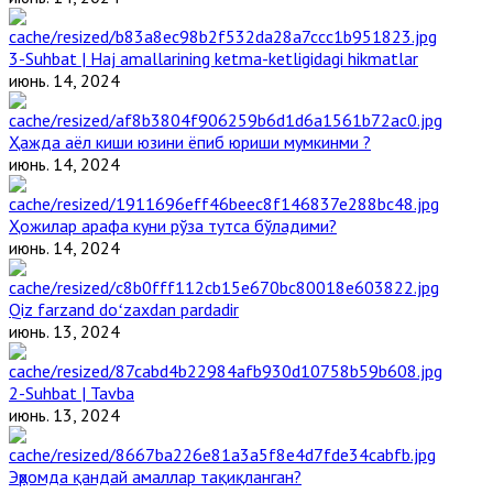
3-Suhbat | Haj amallarining ketma-ketligidagi hikmatlar
июнь. 14, 2024
Ҳажда аёл киши юзини ёпиб юриши мумкинми ?
июнь. 14, 2024
Ҳожилар арафа куни рўза тутса бўладими?
июнь. 14, 2024
Qiz farzand doʻzaxdan pardadir
июнь. 13, 2024
2-Suhbat | Tavba
июнь. 13, 2024
Эҳромда қандай амаллар тақиқланган?