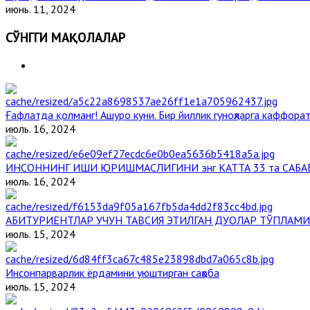
июнь. 11, 2024
СЎНГГИ МАҚОЛАЛАР
Ғафлатда қолманг! Ашуро куни. Бир йиллик гуноҳларга каффорат
июль. 16, 2024
ИНСОННИНГ ИШИ ЮРИШМАСЛИГИНИ энг КАТТА 33 та САБА
июль. 16, 2024
АБИТУРИЕНТЛАР УЧУН ТАВСИЯ ЭТИЛГАН ДУОЛАР ТЎПЛАМИ
июль. 15, 2024
Инсонпарварлик ёрдамини уюштирган саҳоба
июль. 15, 2024