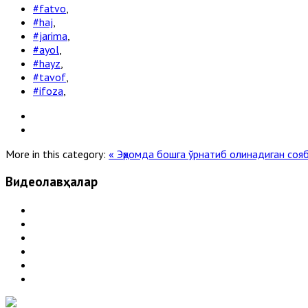
#fatvo
,
#haj
,
#jarima
,
#ayol
,
#hayz
,
#tavof
,
#ifoza
,
More in this category:
« Эҳромда бошга ўрнатиб олинадиган со
Видеолавҳалар