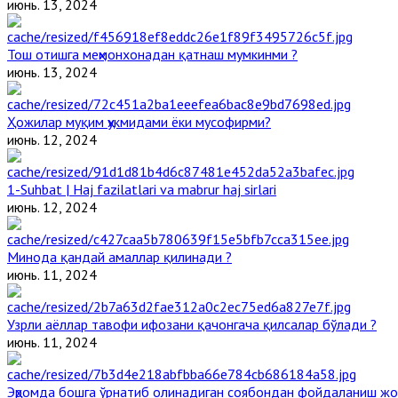
июнь. 13, 2024
Тош отишга меҳмонхонадан қатнаш мумкинми ?
июнь. 13, 2024
Ҳожилар муқим ҳукмидами ёки мусофирми?
июнь. 12, 2024
1-Suhbat | Haj fazilatlari va mabrur haj sirlari
июнь. 12, 2024
Минода қандай амаллар қилинади ?
июнь. 11, 2024
Узрли аёллар тавофи ифозани қачонгача қилсалар бўлади ?
июнь. 11, 2024
Эҳромда бошга ўрнатиб олинадиган соябондан фойдаланиш жо