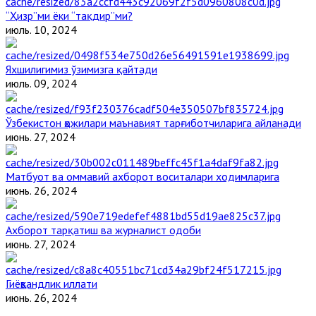
“Ҳизр”ми ёки “тақдир”ми?
июль. 10, 2024
Яхшилигимиз ўзимизга қайтади
июль. 09, 2024
Ўзбекистон ҳожилари маънавият тарғиботчиларига айланади
июнь. 27, 2024
Матбуот ва оммавий ахборот воситалари ходимларига
июнь. 26, 2024
Ахборот тарқатиш ва журналист одоби
июнь. 27, 2024
Гиёҳвандлик иллати
июнь. 26, 2024