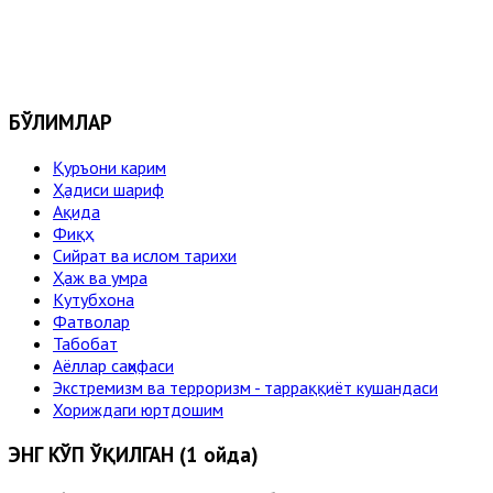
БЎЛИМЛАР
Қуръони карим
Ҳадиси шариф
Ақида
Фиқҳ
Сийрат ва ислом тарихи
Ҳаж ва умра
Кутубхона
Фатволар
Табобат
Аёллар саҳифаси
Экстремизм ва терроризм - тарраққиёт кушандаси
Хориждаги юртдошим
ЭНГ КЎП ЎҚИЛГАН (1 ойда)