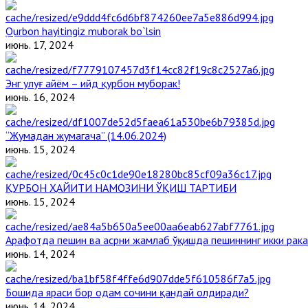
Qurbon hayitingiz muborak bo`lsin
июнь. 17, 2024
Энг улуғ айём – ийд қурбон муборак!
июнь. 16, 2024
“Жумадан жумагача” (14.06.2024)
июнь. 15, 2024
ҚУРБОН ҲАЙИТИ НАМОЗИНИ ЎҚИШ ТАРТИБИ
июнь. 15, 2024
Арафотда пешин ва асрни жамлаб ўқишда пешиннинг икки рака
июнь. 14, 2024
Бошида яраси бор одам сочини қандай олдиради?
июнь. 14, 2024