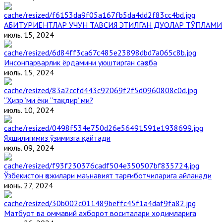
АБИТУРИЕНТЛАР УЧУН ТАВСИЯ ЭТИЛГАН ДУОЛАР ТЎПЛАМИ
июль. 15, 2024
Инсонпарварлик ёрдамини уюштирган саҳоба
июль. 15, 2024
“Ҳизр”ми ёки “тақдир”ми?
июль. 10, 2024
Яхшилигимиз ўзимизга қайтади
июль. 09, 2024
Ўзбекистон ҳожилари маънавият тарғиботчиларига айланади
июнь. 27, 2024
Матбуот ва оммавий ахборот воситалари ходимларига