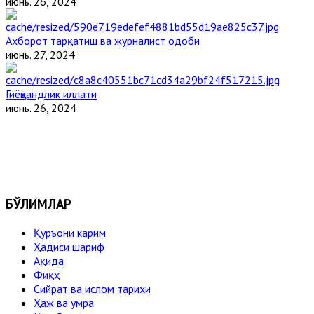
июнь. 26, 2024
Ахборот тарқатиш ва журналист одоби
июнь. 27, 2024
Гиёҳвандлик иллати
июнь. 26, 2024
БЎЛИМЛАР
Қуръони карим
Ҳадиси шариф
Ақида
Фиқҳ
Сийрат ва ислом тарихи
Ҳаж ва умра