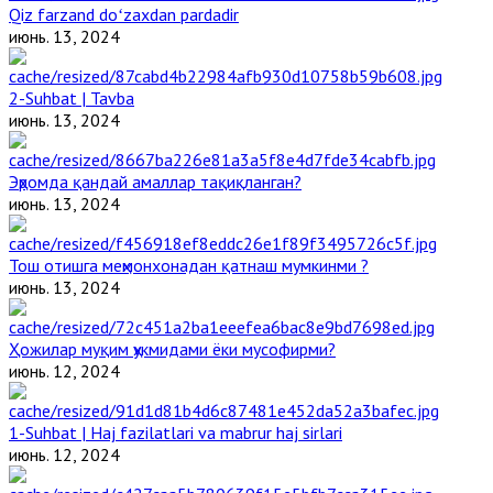
Qiz farzand doʻzaxdan pardadir
июнь. 13, 2024
2-Suhbat | Tavba
июнь. 13, 2024
Эҳромда қандай амаллар тақиқланган?
июнь. 13, 2024
Тош отишга меҳмонхонадан қатнаш мумкинми ?
июнь. 13, 2024
Ҳожилар муқим ҳукмидами ёки мусофирми?
июнь. 12, 2024
1-Suhbat | Haj fazilatlari va mabrur haj sirlari
июнь. 12, 2024