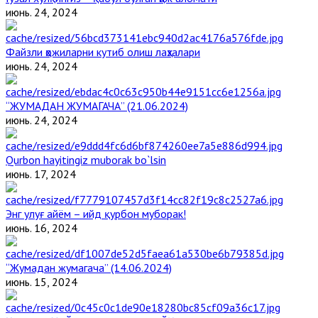
июнь. 24, 2024
Файзли ҳожиларни кутиб олиш лаҳзалари
июнь. 24, 2024
“ЖУМАДАН ЖУМАГАЧА” (21.06.2024)
июнь. 24, 2024
Qurbon hayitingiz muborak bo`lsin
июнь. 17, 2024
Энг улуғ айём – ийд қурбон муборак!
июнь. 16, 2024
“Жумадан жумагача” (14.06.2024)
июнь. 15, 2024