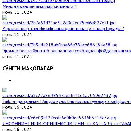
Минода қандай амаллар қилинади ?
июнь. 11, 2024
Узрли аёллар тавофи ифозани қачонгача қилсалар бўлади ?
июнь. 11, 2024
Эҳромда бошга ўрнатиб олинадиган соябондан фойдаланиш жо
июнь. 11, 2024
СЎНГГИ МАҚОЛАЛАР
Ғафлатда қолманг! Ашуро куни. Бир йиллик гуноҳларга каффорат
июль. 16, 2024
ИНСОННИНГ ИШИ ЮРИШМАСЛИГИНИ энг КАТТА 33 та САБА
июль. 16, 2024