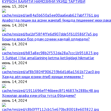
ҚУРБОН ҲАЙИТИ НАМОЗИНИ ЎҚИШ ТАРТИБИ
июнь. 15, 2024
Арафотда пешин ва асрни жамлаб ўқишда пешиннинг икки рака
июнь. 14, 2024
Бошида яраси бор одам сочини қандай олдиради?
июнь. 14, 2024
3-Suhbat | Haj amallarining ketma-ketligidagi hikmatlar
июнь. 14, 2024
Ҳажда аёл киши юзини ёпиб юриши мумкинми ?
июнь. 14, 2024
Ҳожилар арафа куни рўза тутса бўладими?
июнь. 14, 2024