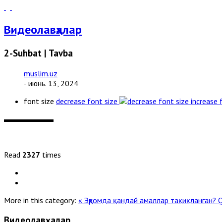
Видеолавҳалар
2-Suhbat | Tavba
muslim.uz
- июнь. 13, 2024
font size
decrease font size
increase 
Read
2327
times
More in this category:
« Эҳромда қандай амаллар тақиқланган?
Q
Видеолавҳалар