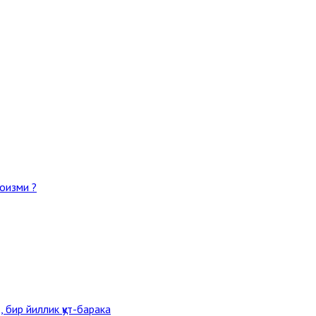
оизми ?
 бир йиллик қут-барака