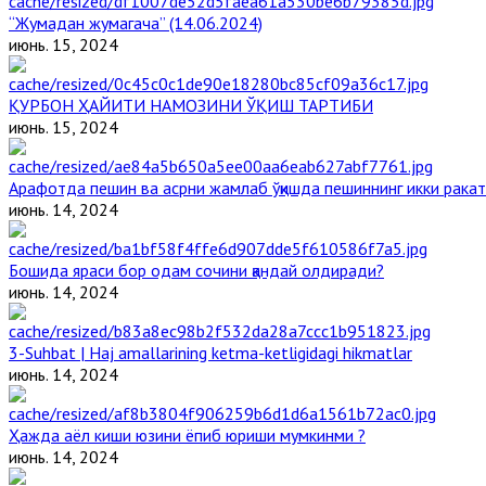
“Жумадан жумагача” (14.06.2024)
июнь. 15, 2024
ҚУРБОН ҲАЙИТИ НАМОЗИНИ ЎҚИШ ТАРТИБИ
июнь. 15, 2024
Арафотда пешин ва асрни жамлаб ўқишда пешиннинг икки ракат
июнь. 14, 2024
Бошида яраси бор одам сочини қандай олдиради?
июнь. 14, 2024
3-Suhbat | Haj amallarining ketma-ketligidagi hikmatlar
июнь. 14, 2024
Ҳажда аёл киши юзини ёпиб юриши мумкинми ?
июнь. 14, 2024