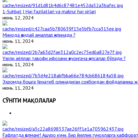
1-Suhbat | Haj fazilatlari va mabrur haj sirlari
июнь. 12, 2024
Минода қандай амаллар қилинади ?
июнь. 11, 2024
Узрли аёллар тавофи ифозани қачонгача қилсалар бўлади ?
июнь. 11, 2024
Эҳромда бошга ўрнатиб олинадиган соябондан фойдаланиш ж
июнь. 11, 2024
СЎНГГИ МАҚОЛАЛАР
Ғафлатда қолманг! Ашуро куни. Бир йиллик гуноҳларга каффорат,