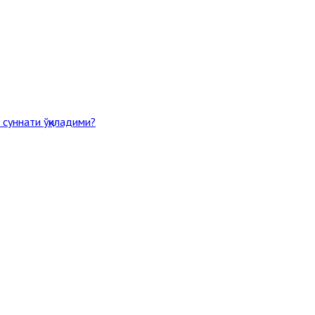
 суннати ўқиладими?