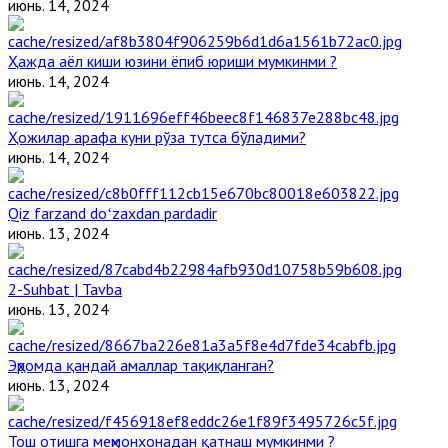
июнь. 14, 2024
Ҳажда аёл киши юзини ёпиб юриши мумкинми ?
июнь. 14, 2024
Ҳожилар арафа куни рўза тутса бўладими?
июнь. 14, 2024
Qiz farzand doʻzaxdan pardadir
июнь. 13, 2024
2-Suhbat | Tavba
июнь. 13, 2024
Эҳромда қандай амаллар тақиқланган?
июнь. 13, 2024
Тош отишга меҳмонхонадан қатнаш мумкинми ?