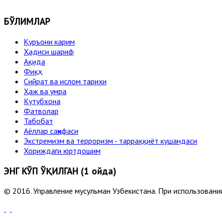
БЎЛИМЛАР
Қуръони карим
Ҳадиси шариф
Ақида
Фиқҳ
Сийрат ва ислом тарихи
Ҳаж ва умра
Кутубхона
Фатволар
Табобат
Аёллар саҳифаси
Экстремизм ва терроризм - тарраққиёт кушандаси
Хориждаги юртдошим
ЭНГ КЎП ЎҚИЛГАН (1 ойда)
© 2016. Управление мусульман Узбекистана. При использовании