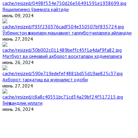
Яхшилигимиз ўзимизга қайтади
июль. 09, 2024
Ўзбекистон ҳожилари маънавият тарғиботчиларига айланади
июнь. 27, 2024
Матбуот ва оммавий ахборот воситалари ходимларига
июнь. 26, 2024
Ахборот тарқатиш ва журналист одоби
июнь. 27, 2024
Гиёҳвандлик иллати
июнь. 26, 2024