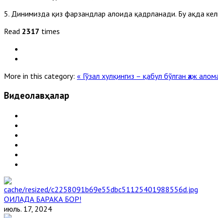
5. Динимизда қиз фарзандлар алоҳида қадрланади. Бу ҳақда кел
Read
2317
times
More in this category:
« Гўзал хулқингиз – қабул бўлган ҳаж ало
Видеолавҳалар
ОИЛАДА БАРАКА БОР!
июль. 17, 2024