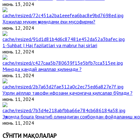
июнь. 13, 2024
Ҳожилар муқим ҳукмидами ёки мусофирми?
июнь. 12, 2024
1-Suhbat | Haj fazilatlari va mabrur haj sirlari
июнь. 12, 2024
Минода қандай амаллар қилинади ?
июнь. 11, 2024
Узрли аёллар тавофи ифозани қачонгача қилсалар бўлади ?
июнь. 11, 2024
Эҳромда бошга ўрнатиб олинадиган соябондан фойдаланиш жо
июнь. 11, 2024
СЎНГГИ МАҚОЛАЛАР