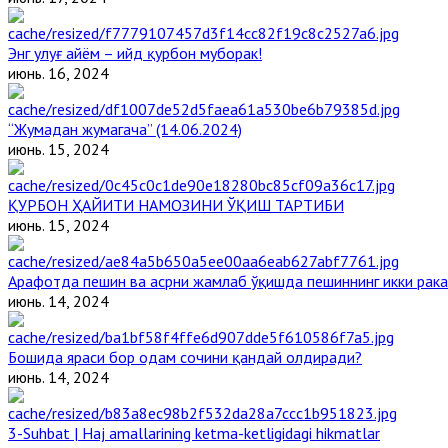
Энг улуғ айём – ийд қурбон муборак!
июнь. 16, 2024
“Жумадан жумагача” (14.06.2024)
июнь. 15, 2024
ҚУРБОН ҲАЙИТИ НАМОЗИНИ ЎҚИШ ТАРТИБИ
июнь. 15, 2024
Арафотда пешин ва асрни жамлаб ўқишда пешиннинг икки рака
июнь. 14, 2024
Бошида яраси бор одам сочини қандай олдиради?
июнь. 14, 2024
3-Suhbat | Haj amallarining ketma-ketligidagi hikmatlar