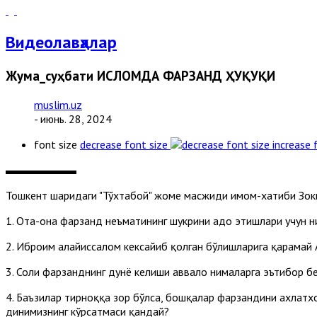
Видеолавҳалар
Жума_суҳбати ИСЛОМДА ФАРЗАНД ҲУҚУҚИ
muslim.uz
- июнь. 28, 2024
font size
decrease font size
increase 
Тошкент шаҳридаги "Тўхтабой" жоме масжиди имом-хатиби З
1. Ота-она фарзанд неъматининг шукрини адо этишлари учун н
2. Иброҳим алайҳиссалом кексайиб қолган бўлишларига қарамай 
3. Солиҳ фарзанднинг дунё келиши аввало нималарга эътибор б
4. Баъзилар тирноққа зор бўлса, бошқалар фарзандини ахлатхо
динимизнинг кўрсатмаси қандай?