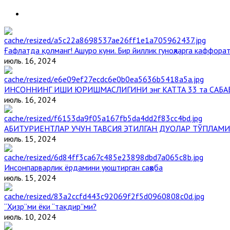
Ғафлатда қолманг! Ашуро куни. Бир йиллик гуноҳларга каффорат
июль. 16, 2024
ИНСОННИНГ ИШИ ЮРИШМАСЛИГИНИ энг КАТТА 33 та САБА
июль. 16, 2024
АБИТУРИЕНТЛАР УЧУН ТАВСИЯ ЭТИЛГАН ДУОЛАР ТЎПЛАМИ
июль. 15, 2024
Инсонпарварлик ёрдамини уюштирган саҳоба
июль. 15, 2024
“Ҳизр”ми ёки “тақдир”ми?
июль. 10, 2024