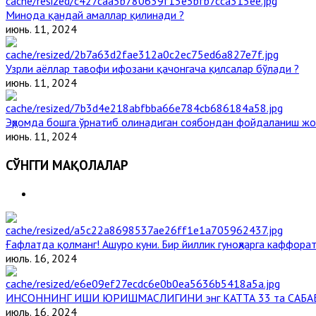
Минода қандай амаллар қилинади ?
июнь. 11, 2024
Узрли аёллар тавофи ифозани қачонгача қилсалар бўлади ?
июнь. 11, 2024
Эҳромда бошга ўрнатиб олинадиган соябондан фойдаланиш жо
июнь. 11, 2024
СЎНГГИ МАҚОЛАЛАР
Ғафлатда қолманг! Ашуро куни. Бир йиллик гуноҳларга каффорат
июль. 16, 2024
ИНСОННИНГ ИШИ ЮРИШМАСЛИГИНИ энг КАТТА 33 та САБА
июль. 16, 2024