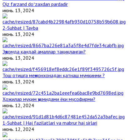
Qiz farzand doʻzaxdan pardadir
июнь. 13, 2024
2-Suhbat | Tavba
июнь. 13, 2024
Эҳромда қандай амаллар тақиқланган?
июнь. 13, 2024
Тош отишга меҳмонхонадан қатнаш мумкинми ?
июнь. 13, 2024
Ҳожилар муқим ҳукмидами ёки мусофирми?
июнь. 12, 2024
1-Suhbat | Haj fazilatlari va mabrur haj sirlari
июнь. 12, 2024