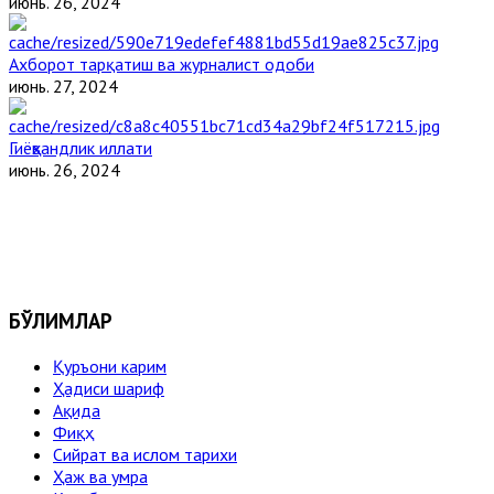
июнь. 26, 2024
Ахборот тарқатиш ва журналист одоби
июнь. 27, 2024
Гиёҳвандлик иллати
июнь. 26, 2024
БЎЛИМЛАР
Қуръони карим
Ҳадиси шариф
Ақида
Фиқҳ
Сийрат ва ислом тарихи
Ҳаж ва умра