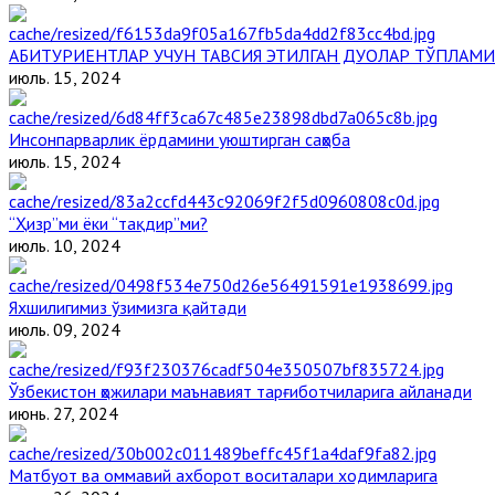
АБИТУРИЕНТЛАР УЧУН ТАВСИЯ ЭТИЛГАН ДУОЛАР ТЎПЛАМИ
июль. 15, 2024
Инсонпарварлик ёрдамини уюштирган саҳоба
июль. 15, 2024
“Ҳизр”ми ёки “тақдир”ми?
июль. 10, 2024
Яхшилигимиз ўзимизга қайтади
июль. 09, 2024
Ўзбекистон ҳожилари маънавият тарғиботчиларига айланади
июнь. 27, 2024
Матбуот ва оммавий ахборот воситалари ходимларига