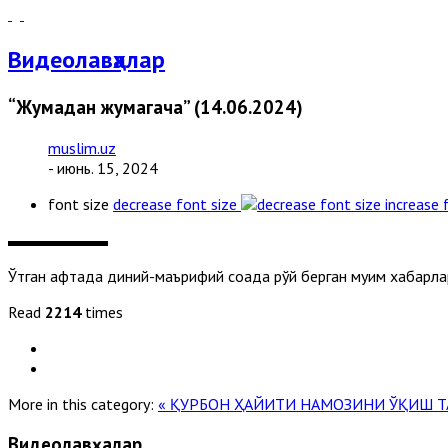
Видеолавҳалар
“Жумадан жумагача” (14.06.2024)
muslim.uz
- июнь. 15, 2024
font size
decrease font size
increase 
Ўтган ҳафтада диний-маърифий соҳада рўй берган муҳим хабарл
Read
2214
times
More in this category:
« ҚУРБОН ҲАЙИТИ НАМОЗИНИ ЎҚИШ 
Видеолавҳалар