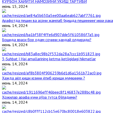
ҚУРБОН ҲАЙИТИ НАМОЗИНИ ЎҚИШ ТАРТИБИ
июнь. 15, 2024
Арафотда пешин ва асрни жамлаб ўқишда пешиннинг икки рака
июнь. 14, 2024
Бошида яраси бор одам сочини қандай олдиради?
июнь. 14, 2024
3-Suhbat | Haj amallarining ketma-ketligidagi hikmatlar
июнь. 14, 2024
Ҳажда аёл киши юзини ёпиб юриши мумкинми ?
июнь. 14, 2024
Ҳожилар арафа куни рўза тутса бўладими?
июнь. 14, 2024