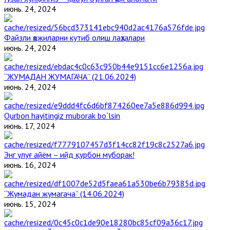
июнь. 24, 2024
Файзли ҳожиларни кутиб олиш лаҳзалари
июнь. 24, 2024
“ЖУМАДАН ЖУМАГАЧА” (21.06.2024)
июнь. 24, 2024
Qurbon hayitingiz muborak bo`lsin
июнь. 17, 2024
Энг улуғ айём – ийд қурбон муборак!
июнь. 16, 2024
“Жумадан жумагача” (14.06.2024)
июнь. 15, 2024