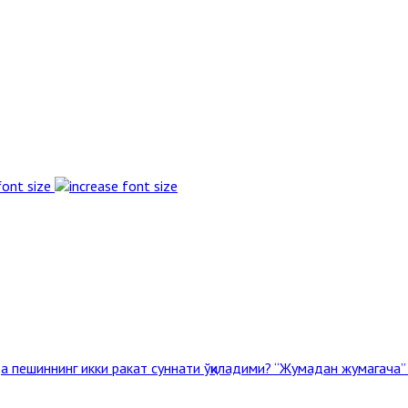
font size
а пешиннинг икки ракат суннати ўқиладими?
“Жумадан жумагача” 