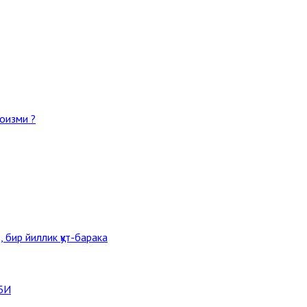
оизми ?
 бир йиллик қут-барака
БИ