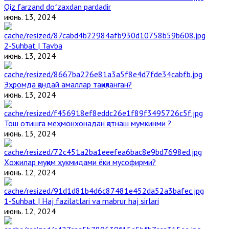
Qiz farzand doʻzaxdan pardadir
июнь. 13, 2024
2-Suhbat | Tavba
июнь. 13, 2024
Эҳромда қандай амаллар тақиқланган?
июнь. 13, 2024
Тош отишга меҳмонхонадан қатнаш мумкинми ?
июнь. 13, 2024
Ҳожилар муқим ҳукмидами ёки мусофирми?
июнь. 12, 2024
1-Suhbat | Haj fazilatlari va mabrur haj sirlari
июнь. 12, 2024