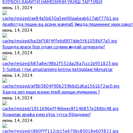
ҚУРБОН ҲАЙИТИ НАМОЗИНИ ЎҚИШ ТАРТИБИ
июнь. 15, 2024
Арафотда пешин ва асрни жамлаб ўқишда пешиннинг икки ракат
июнь. 14, 2024
Бошида яраси бор одам сочини қандай олдиради?
июнь. 14, 2024
3-Suhbat | Haj amallarining ketma-ketligidagi hikmatlar
июнь. 14, 2024
Ҳажда аёл киши юзини ёпиб юриши мумкинми ?
июнь. 14, 2024
Ҳожилар арафа куни рўза тутса бўладими?
июнь. 14, 2024