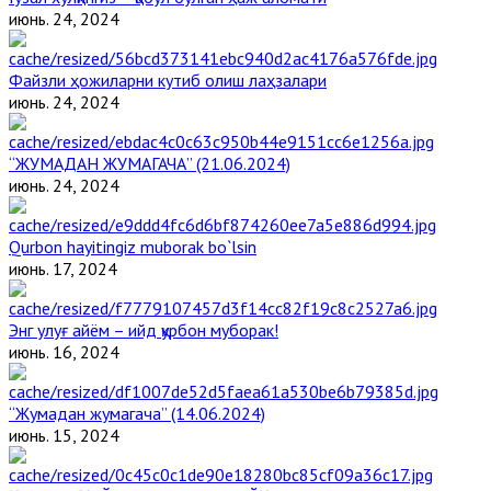
июнь. 24, 2024
Файзли ҳожиларни кутиб олиш лаҳзалари
июнь. 24, 2024
“ЖУМАДАН ЖУМАГАЧА” (21.06.2024)
июнь. 24, 2024
Qurbon hayitingiz muborak bo`lsin
июнь. 17, 2024
Энг улуғ айём – ийд қурбон муборак!
июнь. 16, 2024
“Жумадан жумагача” (14.06.2024)
июнь. 15, 2024