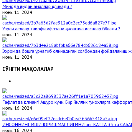
Минода қандай амаллар қилинади ?
июнь. 11, 2024
Узрли аёллар тавофи ифозани қачонгача қилсалар бўлади ?
июнь. 11, 2024
Эҳромда бошга ўрнатиб олинадиган соябондан фойдаланиш ж
июнь. 11, 2024
СЎНГГИ МАҚОЛАЛАР
Ғафлатда қолманг! Ашуро куни. Бир йиллик гуноҳларга каффорат,
июль. 16, 2024
ИНСОННИНГ ИШИ ЮРИШМАСЛИГИНИ энг КАТТА 33 та САБА
июль. 16, 2024