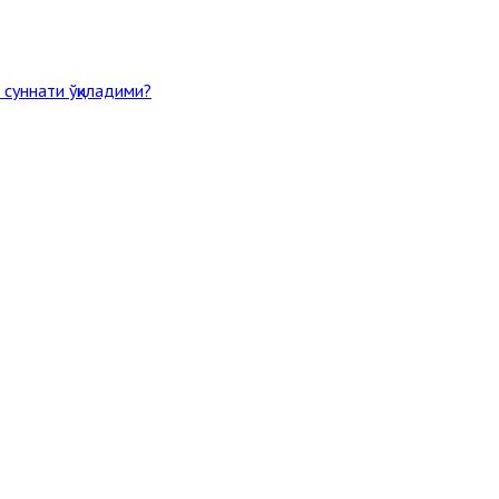
 суннати ўқиладими?