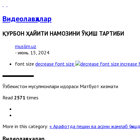
Видеолавҳалар
ҚУРБОН ҲАЙИТИ НАМОЗИНИ ЎҚИШ ТАРТИБИ
muslim.uz
- июнь. 15, 2024
font size
decrease font size
increase 
Ўзбекистон мусулмонлари идораси Матбуот хизмати
Read
2571
times
More in this category:
« Арафотда пешин ва асрни жамлаб ўқишд
Видеолавҳалар