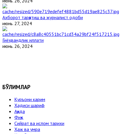
июнь. 26, 2024
Ахборот тарқатиш ва журналист одоби
июнь. 27, 2024
Гиёҳвандлик иллати
июнь. 26, 2024
БЎЛИМЛАР
Қуръони карим
Ҳадиси шариф
Ақида
Фиқҳ
Сийрат ва ислом тарихи
Ҳаж ва умра