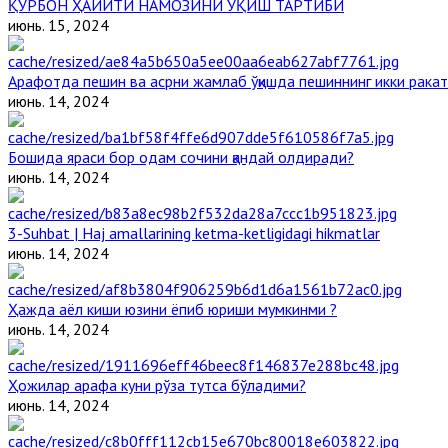
ҚУРБОН ҲАЙИТИ НАМОЗИНИ ЎҚИШ ТАРТИБИ
июнь. 15, 2024
Арафотда пешин ва асрни жамлаб ўқишда пешиннинг икки ракат
июнь. 14, 2024
Бошида яраси бор одам сочини қандай олдиради?
июнь. 14, 2024
3-Suhbat | Haj amallarining ketma-ketligidagi hikmatlar
июнь. 14, 2024
Ҳажда аёл киши юзини ёпиб юриши мумкинми ?
июнь. 14, 2024
Ҳожилар арафа куни рўза тутса бўладими?
июнь. 14, 2024