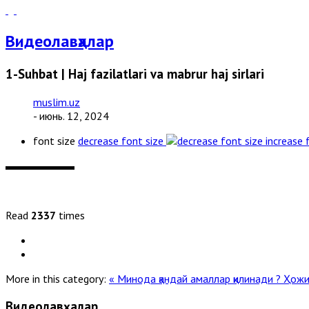
Видеолавҳалар
1-Suhbat | Haj fazilatlari va mabrur haj sirlari
muslim.uz
- июнь. 12, 2024
font size
decrease font size
increase 
Read
2337
times
More in this category:
« Минода қандай амаллар қилинади ?
Ҳожи
Видеолавҳалар