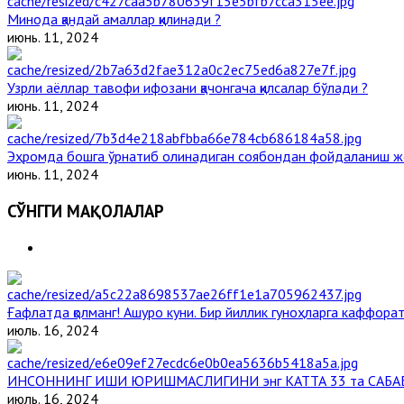
Минода қандай амаллар қилинади ?
июнь. 11, 2024
Узрли аёллар тавофи ифозани қачонгача қилсалар бўлади ?
июнь. 11, 2024
Эҳромда бошга ўрнатиб олинадиган соябондан фойдаланиш ж
июнь. 11, 2024
СЎНГГИ МАҚОЛАЛАР
Ғафлатда қолманг! Ашуро куни. Бир йиллик гуноҳларга каффорат,
июль. 16, 2024
ИНСОННИНГ ИШИ ЮРИШМАСЛИГИНИ энг КАТТА 33 та САБА
июль. 16, 2024