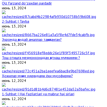
Qiz farzand doʻzaxdan pardadir
июнь. 13, 2024
2-Suhbat | Tavba
июнь. 13, 2024
Эҳромда қандай амаллар тақиқланган?
июнь. 13, 2024
Тош отишга меҳмонхонадан қатнаш мумкинми ?
июнь. 13, 2024
Ҳожилар муқим ҳукмидами ёки мусофирми?
июнь. 12, 2024
1-Suhbat | Haj fazilatlari va mabrur haj sirlari
июнь. 12, 2024