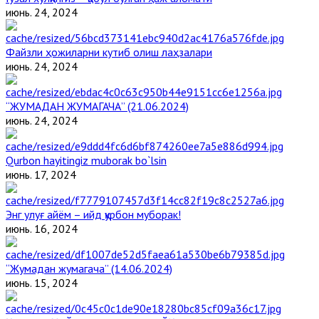
июнь. 24, 2024
Файзли ҳожиларни кутиб олиш лаҳзалари
июнь. 24, 2024
“ЖУМАДАН ЖУМАГАЧА” (21.06.2024)
июнь. 24, 2024
Qurbon hayitingiz muborak bo`lsin
июнь. 17, 2024
Энг улуғ айём – ийд қурбон муборак!
июнь. 16, 2024
“Жумадан жумагача” (14.06.2024)
июнь. 15, 2024