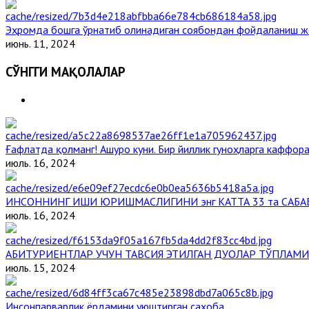
Эҳромда бошга ўрнатиб олинадиган соябондан фойдаланиш ж
июнь. 11, 2024
СЎНГГИ МАҚОЛАЛАР
Ғафлатда қолманг! Ашуро куни. Бир йиллик гуноҳларга каффора
июль. 16, 2024
ИНСОННИНГ ИШИ ЮРИШМАСЛИГИНИ энг КАТТА 33 та САБА
июль. 16, 2024
АБИТУРИЕНТЛАР УЧУН ТАВСИЯ ЭТИЛГАН ДУОЛАР ТЎПЛАМИ
июль. 15, 2024
Инсонпарварлик ёрдамини уюштирган саҳоба