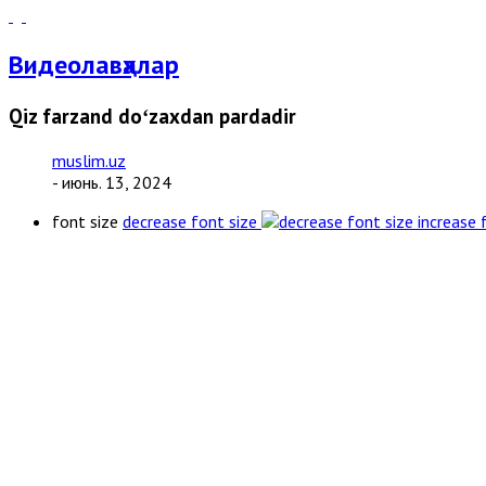
Видеолавҳалар
Qiz farzand doʻzaxdan pardadir
muslim.uz
- июнь. 13, 2024
font size
decrease font size
increase 