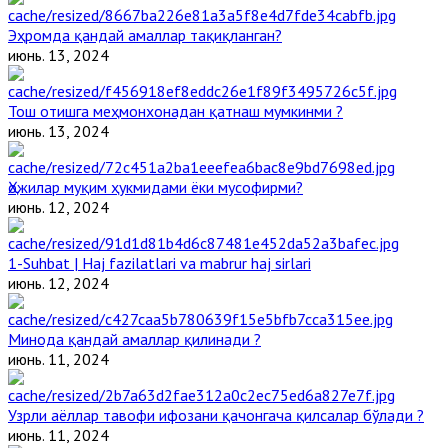
Эҳромда қандай амаллар тақиқланган?
июнь. 13, 2024
Тош отишга меҳмонхонадан қатнаш мумкинми ?
июнь. 13, 2024
Ҳожилар муқим ҳукмидами ёки мусофирми?
июнь. 12, 2024
1-Suhbat | Haj fazilatlari va mabrur haj sirlari
июнь. 12, 2024
Минода қандай амаллар қилинади ?
июнь. 11, 2024
Узрли аёллар тавофи ифозани қачонгача қилсалар бўлади ?
июнь. 11, 2024