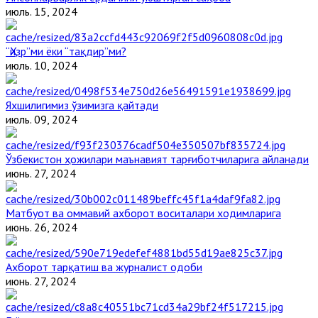
июль. 15, 2024
“Ҳизр”ми ёки “тақдир”ми?
июль. 10, 2024
Яхшилигимиз ўзимизга қайтади
июль. 09, 2024
Ўзбекистон ҳожилари маънавият тарғиботчиларига айланади
июнь. 27, 2024
Матбуот ва оммавий ахборот воситалари ходимларига
июнь. 26, 2024
Ахборот тарқатиш ва журналист одоби
июнь. 27, 2024