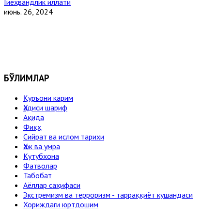
Гиёҳвандлик иллати
июнь. 26, 2024
БЎЛИМЛАР
Қуръони карим
Ҳадиси шариф
Ақида
Фиқҳ
Сийрат ва ислом тарихи
Ҳаж ва умра
Кутубхона
Фатволар
Табобат
Аёллар саҳифаси
Экстремизм ва терроризм - тарраққиёт кушандаси
Хориждаги юртдошим