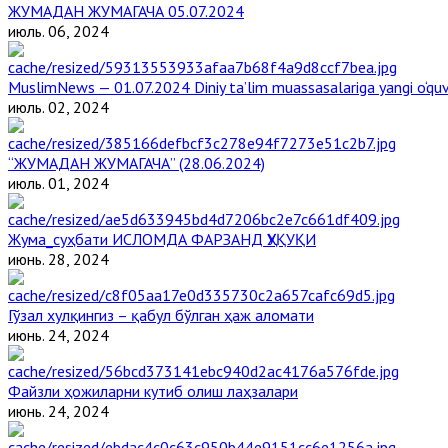
ЖУМАДАН ЖУМАГАЧА 05.07.2024
июль. 06, 2024
MuslimNews — 01.07.2024 Diniy ta’lim muassasalariga yangi o‘qu
июль. 02, 2024
“ЖУМАДАН ЖУМАГАЧА” (28.06.2024)
июль. 01, 2024
Жума_суҳбати ИСЛОМДА ФАРЗАНД ҲУҚУҚИ
июнь. 28, 2024
Гўзал хулқингиз – қабул бўлган ҳаж аломати
июнь. 24, 2024
Файзли ҳожиларни кутиб олиш лаҳзалари
июнь. 24, 2024