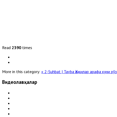
Read
2390
times
More in this category:
« 2-Suhbat | Tavba
Ҳожилар арафа куни рў
Видеолавҳалар