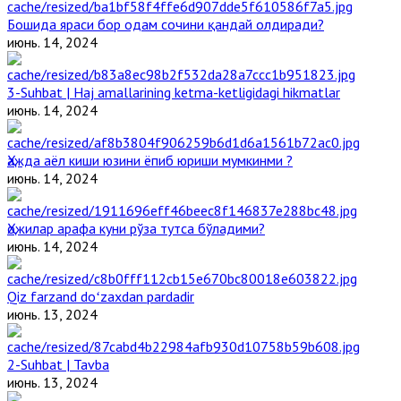
Бошида яраси бор одам сочини қандай олдиради?
июнь. 14, 2024
3-Suhbat | Haj amallarining ketma-ketligidagi hikmatlar
июнь. 14, 2024
Ҳажда аёл киши юзини ёпиб юриши мумкинми ?
июнь. 14, 2024
Ҳожилар арафа куни рўза тутса бўладими?
июнь. 14, 2024
Qiz farzand doʻzaxdan pardadir
июнь. 13, 2024
2-Suhbat | Tavba
июнь. 13, 2024