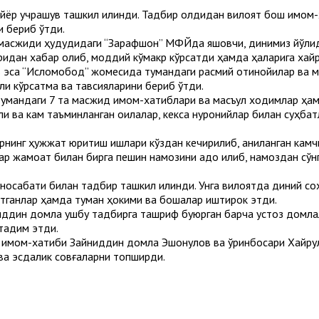
айёр учрашув ташкил қилинди. Тадбир олдидан вилоят бош имом
и бериб ўтди.
сжиди ҳудудидаги “Зарафшон” МФЙда яшовчи, динимиз йўлида уз
ан хабар олиб, моддий кўмакр кўрсатди ҳамда ҳақларига хайрл
эса “Исломобод” жомесида тумандаги расмий отинойилар ва ма
и кўрсатма ва тавсияларини бериб ўтди.
тумандаги 7 та масжид имом-хатиблари ва масъул ходимлар ҳам
ли ва кам таъминланган оилалар, кекса нуронийлар билан суҳба
нинг ҳужжат юритиш ишлари кўздан кечирилиб, аниқланган камч
р жамоат билан бирга пешин намозини адо қилиб, намоздан сўнг
уносабати билан тадбир ташкил қилинди. Унга вилоятда диний соҳ
тганлар ҳамда туман ҳокими ва бошқалар иштирок этди.
иддин домла ушбу тадбирга ташриф буюрган барча устоз домлал
ақдим этди.
 имом-хатиби Зайниддин домла Эшонқулов ва ўринбосари Хайр
 ва эсдалик совғаларни топширди.