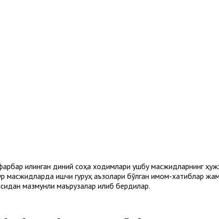
афарбар қилинган диний соҳа ходимлари ушбу масжидларнинг ҳу
кур масжидларда ишчи гуруҳ аъзолари бўлган имом-хатиблар жам
асидан мазмунли маърузалар қилиб бердилар.