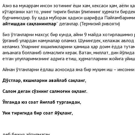
Азиз ва мукаррам инсон зотининг ёши хам, кексаси ҳам, аёли 
кўтарганки хатто, унинг тириги билан ўлигининг ҳурмати бирд
бурчимиздир. Бу ҳақда муборак ҳадиси шарифда Пайғамбарими
айтишдан сақланинглар
” деганлар. (Термизий ривояти)
Биз ўтганларни махсус бир кунда, айни 9 майда хотирлашимиз 
ўрганиб улардан намуналар оламиз. Шунингдек, келажак авлод
келамиз. Уларнинг яхшиликларини ҳамиша ҳар доим ёдда тутамиз
анъанага боғланиб қолмаслиги керак. Ватан, миллат, дин йўлид
етган улуғларимизнинг қадрига етиш, ҳурматларини жойига қуйи
Айнан ўтганларни ёдлаш асносида яна бир муҳим иш – инсонни т
Дўстлар, яхшиларни авайлаб сақланг,
Салом деган сўзнинг салмоғин оқланг.
Ўлганда юз соат йиғлаб тургандан,
Уни тиригида бир соат йўқланг,
деб бежиз айтилмаган.