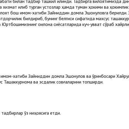
абати билан тадбир ташкил қилинди. Тадбирга вилоятимизда дини
 хизмат қилиб турган устозлар ҳамда туман ҳокими ва ҳокимли
вилоят бош имом-хатиби Зайниддин домла Эшонқуловга берилди
атдорчилик билдириб, бунинг белгиси сифатида махсус ташакку
да Юртбошимизнинг оқилона сиёсатларида куч-қувват сўраб хайрли
 имом-хатиби Зайниддин домла Эшонқулов ва ўринбосари Хайр
сус Ташаккурнома ва эсдалик совғаларини топширди.
 тадбирлар ўз ниҳоясига етди.