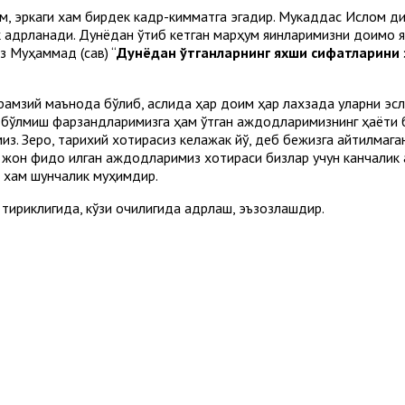
ҳам, эркаги хам бирдек кадр-кимматга эгадир. Мукаддас Ислом 
ек қадрланади. Дунёдан ўтиб кетган марҳум яқинларимизни доимо
з Муҳаммад (сав) “
Дунёдан ўтганларнинг яхши сифатларини 
рамзий маънода бўлиб, аслида ҳар доим ҳар лахзада уларни эсла
 бўлмиш фарзандларимизга ҳам ўтган аждодларимизнинг ҳаёти би
. Зеро, тарихий хотирасиз келажак йўқ, деб бежизга айтилмаган
а жон фидо қилган аждодларимиз хотираси бизлар учун канчалик а
ш хам шунчалик муҳимдир.
ириклигида, кўзи очиқлигида қадрлаш, эъзозлашдир.