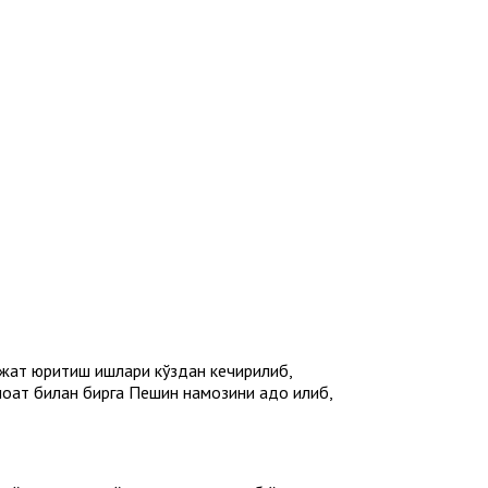
жжат юритиш ишлари кўздан кечирилиб,
оат билан бирга Пешин намозини адо қилиб,