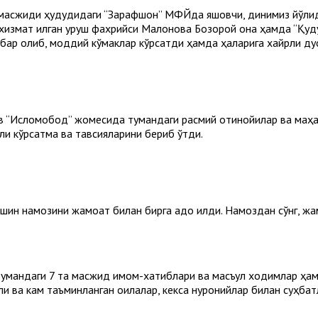
сжиди ҳудудидаги “Зарафшон” МФЙда яшовчи, динимиз йўлида уз
измат қилган уруш фахрийси Малонова Бозорой она ҳамда “Қуд
ар олиб, моддий кўмаклар кўрсатди ҳамда ҳақларига хайрли дуо
 “Исломобод” жомесида тумандаги расмий отинойилар ва маҳал
и кўрсатма ва тавсияларини бериб ўтди.
ин намозини жамоат билан бирга адо қилди. Намоздан сўнг, жа
тумандаги 7 та масжид имом-хатиблари ва масъул ходимлар ҳам
ли ва кам таъминланган оилалар, кекса нуронийлар билан суҳба