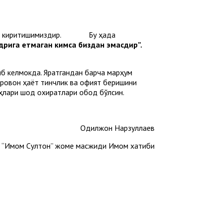
андлик киритишимиздир. Бу ҳақда
дрига етмаган кимса биздан эмасдир”.
иб келмокда. Яратгандан барча марҳум
фаровон ҳаёт тинчлик ва офият беришини
руҳлари шод охиратлари обод бўлсин.
Одилжон Нарзуллаев
и “Имом Султон” жоме масжиди Имом хатиби