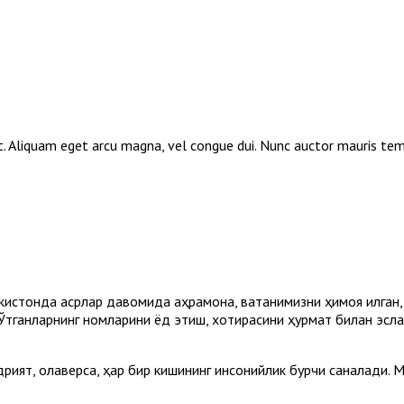
elit. Aliquam eget arcu magna, vel congue dui. Nunc auctor mauris te
кистонда асрлар давомида қаҳрамона, ватанимизни ҳимоя қилган, у
Ўтганларнинг номларини ёд этиш, хотирасини ҳурмат билан эсла
рият, қолаверса, ҳар бир кишининг инсонийлик бурчи саналади. 