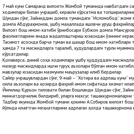
7 май куни Самарқанд вилояти Жомбой туманида навбатдаги с
ходимлари билан учрашиб, керакли кўрсатма ва топшириқларин
Шундан сўнг, Зайниддин домла тумандаги “Исломобод” жоме ма
домла Абдураҳмонов, ушбу маҳаллада яшовчи уруш фахрийларид
Вилоят бош имом-хатиби ўринбосари Ёқубжон домла Мансуров 
фаолиятларини янада жадаллаштириш юзасидан ўзининг керакл
Тақсимот асосида барча туман ва шаҳар бош имом-хатиблари 
ҳамда 7 та масжидларга тарқалиб, ҳудудлардаги турли муаммо
кўрсатдилар.
Қолаверса, диний соҳа ходимлари ушбу ҳуддуддаги масжидлар
мазкур масжидларда ишчи гуруҳ аъзолари бўлган имом-хатибла
мавзулар юзасидан мазмунли маърузалар қилиб бердилар.
Сайёр учрашувлардан сўнг, 9-май – “Хотира ва қадрлаш куни” м
оила аъзолари ва ҳозирда фахрий имом сифатида хизмат қилаё
Йиғилиш Қуръон тиловати билан бошланди. Шундан сўнг, Зайн
миннатдорчилик билдириб, уларга махсус ташаккурномаларни т
Тадбир якунида Жомбой тумани ҳокими А.Собиров вилоят бош
йўлида қилаётган меҳнатларини қадрлаган ҳолда ташаккурнома