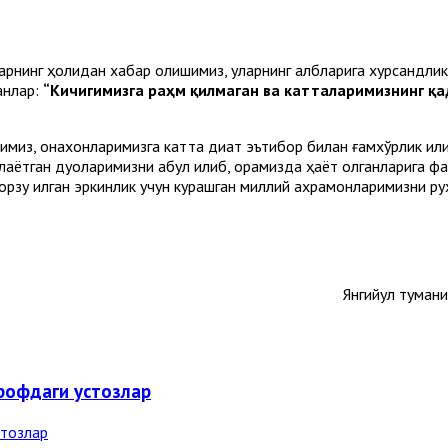
шиларнинг ҳолидан хабар олишимиз, уларнинг қалбларига хурс
анлар:
“Кичигимизга раҳм қилмаган ва катталаримизнинг қа
из, онахонларимизга катта диққат эътибор билан ғамхўрлик қил
лаётган дуоларимизни қабул қилиб, орамизда ҳаёт қолганларига 
қ орзу қилган эркинлик учун курашган миллий қахрамонларимизни 
Янгийул туман
ирофдаги устозлар