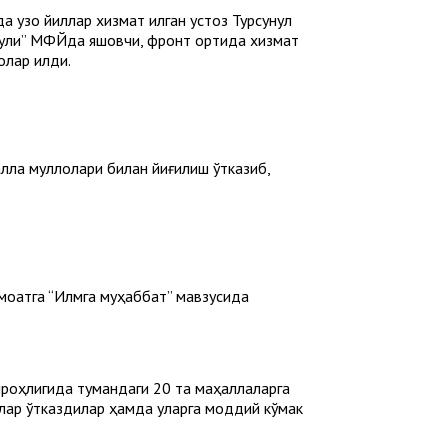
оқ йиллар хизмат қилган устоз Турсунқул
уқли” МФЙда яшовчи, фронт ортида хизмат
лар қилди.
ла муллолари билан йиғилиш ўтказиб,
моатга “Илмга муҳаббат” мавзусида
роҳлигида тумандаги 20 та маҳаллаларга
тлар ўтказдилар ҳамда уларга моддий кўмак