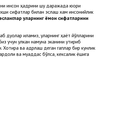
дини инсон ҳадрини шу даражада юқори
 яхши сифатлар билан эслаш хам инсонийлик
эсланглар уларнинг ёмон сифатларини
б дуолар қиламиз, уларнинг ҳаёт йўлларини
з учун улкан намуна эканини уқтириб
. Хотира ва қадрлаш деган гаплар бир кунлик
рдоқли ва муқаддас бўлса, кексалик ёшига