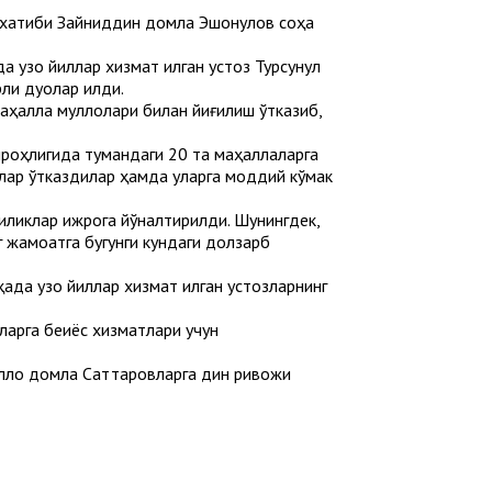
-хатиби Зайниддин домла Эшонқулов соҳа
оқ йиллар хизмат қилган устоз Турсунқул
и дуолар қилди.
ҳалла муллолари билан йиғилиш ўтказиб,
роҳлигида тумандаги 20 та маҳаллаларга
тлар ўтказдилар ҳамда уларга моддий кўмак
иликлар ижрога йўналтирилди. Шунингдек,
 жамоатга бугунги кундаги долзарб
ада узоқ йиллар хизмат қилган устозларнинг
арга беқиёс хизматлари учун
улло домла Саттаровларга дин ривожи