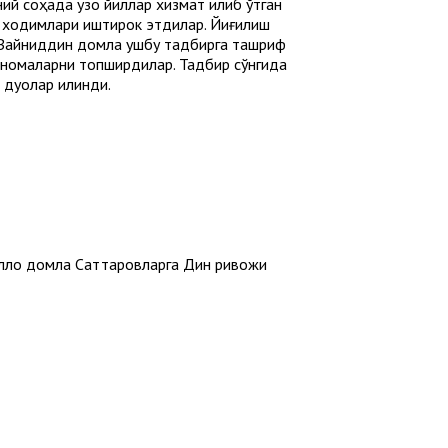
й соҳада узоқ йиллар хизмат қилиб ўтган
к ходимлари иштирок этдилар. Йиғилиш
. Зайниддин домла ушбу тадбирга ташриф
рномаларни топширдилар. Тадбир сўнгида
 дуолар қилинди.
улло домла Саттаровларга Дин ривожи