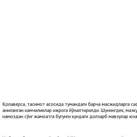
Қолаверса, тақсимот асосида тумандаги барча масжидларга с
аниқланган камчиликлар ижрога йўналтирилди. Шунингдек, маз
намоздан сўнг жамоатга бугунги кундаги долзарб мавзулар юз