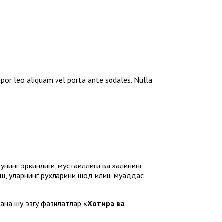
mpor leo aliquam vel porta ante sodales. Nulla
нинг эркинлиги, мустақиллиги ва xалқининг
ш, уларнинг руҳларини шод қилиш муқаддас
Мана шу эзгу фазилатлар «
Хотира ва