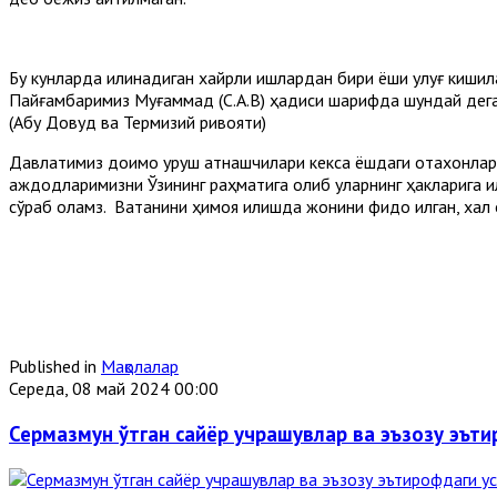
Бу кунларда қилинадиган хайрли ишлардан бири ёши улуғ ки
Пайғамбаримиз Муғаммад (С.А.В) ҳадиси шарифда шундай дег
(Абу Довуд ва Термизий ривояти)
Давлатимиз доимо уруш қатнашчилари кекса ёшдаги отахонларим
аждодларимизни Ўзининг раҳматига олиб уларнинг ҳакларига қи
сўраб қоламз. Ватанини ҳимоя қилишда жонини фидо қилган, хал
Published in
Мақолалар
Середа, 08 май 2024 00:00
Сермазмун ўтган сайёр учрашувлар ва эъзозу эът