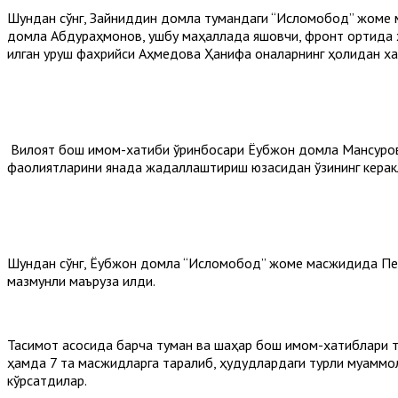
Шундан сўнг, Зайниддин домла тумандаги “Исломобод” жоме ма
домла Абдураҳмонов, ушбу маҳаллада яшовчи, фронт ортида х
қилган уруш фахрийси Аҳмедова Ҳанифа оналарнинг ҳолидан хаб
Вилоят бош имом-хатиби ўринбосари Ёқубжон домла Мансуров
фаолиятларини янада жадаллаштириш юзасидан ўзининг керакл
Шундан сўнг, Ёқубжон домла “Исломобод” жоме масжидида Пеш
мазмунли маъруза қилди.
Тақсимот асосида барча туман ва шаҳар бош имом-хатиблари 
ҳамда 7 та масжидларга тарқалиб, ҳудудлардаги турли муаммо
кўрсатдилар.