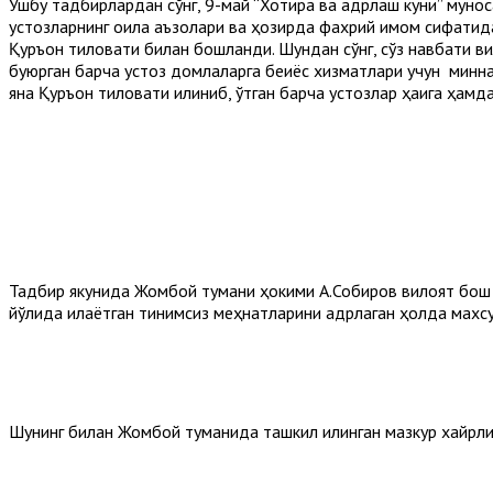
Ушбу тадбирлардан сўнг, 9-май “Хотира ва қадрлаш куни” мунос
устозларнинг оила аъзолари ва ҳозирда фахрий имом сифатида
Қуръон тиловати билан бошланди. Шундан сўнг, сўз навбати 
буюрган барча устоз домлаларга беқиёс хизматлари учун минн
яна Қуръон тиловати қилиниб, ўтган барча устозлар ҳаққига ҳам
Тадбир якунида Жомбой тумани ҳокими А.Собиров вилоят бош
йўлида қилаётган тинимсиз меҳнатларини қадрлаган ҳолда мах
Шунинг билан Жомбой туманида ташкил қилинган мазкур хайрли