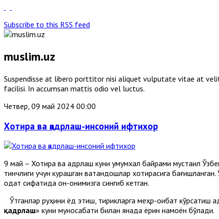
Subscribe to this RSS feed
muslim.uz
Suspendisse at libero porttitor nisi aliquet vulputate vitae at v
facilisi. In accumsan mattis odio vel luctus.
Четвер, 09 май 2024 00:00
Хотира ва қадрлаш-инсоний ифтихор
9 май – Хотира ва қадрлаш куни умумхалқ байрами мустақил Ўзбе
тинчлиги учун курашган ватандошлар xотирасига бағишланган. 
одат сифатида қон-қонимизга сингиб кетган.
Ўтганлар руҳини ёд этиш, тирикларга меҳр-оқибат кўрсатиш қад
қадрлаш
» куни муносабати билан янада ёрқин намоён бўлади.