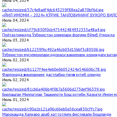
Июль 04, 2024
«ЙИЛ ИМОМИ – 2024» КЎРИК ТАНЛОВИНИНГ БУХОРО ВИЛ
Июль 04, 2024
Пойтахтимизда Ўзбекистон олимлари форуми бўлиб ўтмоқда
Июль 03, 2024
Ўзбекистон мусулмонлари идораси вакиллари хориждаги вата
Июль 02, 2024
Фарғонада ҳожиларнинг дастлабки гуруҳи кутиб олинди
Июль 02, 2024
Бирлашган Миллатлар Ташкилоти Бош котиби Ҳазрати Имом 
Июль 01, 2024
Марокашда Халқаро араб хаттотлиги фестивали бошланди