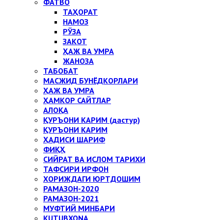
ФАТВО
ТАҲОРАТ
НАМОЗ
РЎЗА
ЗАКОТ
ҲАЖ ВА УМРА
ЖАНОЗА
ТАБОБАТ
МАСЖИД БУНЁДКОРЛАРИ
ҲАЖ ВА УМРА
ҲАМКОР САЙТЛАР
АЛОҚА
ҚУРЪОНИ КАРИМ (дастур)
ҚУРЪОНИ КАРИМ
ҲАДИСИ ШАРИФ
ФИҚҲ
СИЙРАТ ВА ИСЛОМ ТАРИХИ
ТАФСИРИ ИРФОН
ХОРИЖДАГИ ЮРТДОШИМ
РАМАЗОН-2020
РАМАЗОН-2021
МУФТИЙ МИНБАРИ
KUTUBXONA