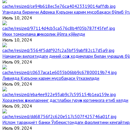
Угандада биринчи Aфрика Қуръони карим мусобақаси бўлиб ўт
Июль 10, 2024
Икки томонлама ҳамкорлик йўлга қўйилди
Июль 10, 2024
Наманган вилоятидаги диний соҳа ходимлари билан учрашув бў
Июль 09, 2024
Ливияда Қуръони карим мусобақаси ўтказилади
Июль 09, 2024
Хоразмлик ҳожиларнинг дастлабки гуруҳи юртимизга етиб келди
Июль 09, 2024
Ислом тараққиёт банки Ўзбекистондаги фаолиятини кенгайти
Июль 09, 2024