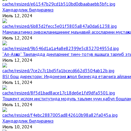
Ҳамдардлик билдирамиз
Июль 12, 2024
Мамлакатимиз ривожланишининг маънавий асосларини мустаҳка
Июль 12, 2024
“Ал-Азҳар” Таиландда динларнинг тинч-тотув яшашга тарғиб э
Июль 12, 2024
BSI бош директори: Индонезия ҳалол бизнесда етакчига айлани
Июль 11, 2024
Тошкент ислом институтида модуль таълим учун қабул бошла
Июль 11, 2024
Ҳамдардлик билдирамиз
Июль 10, 2024