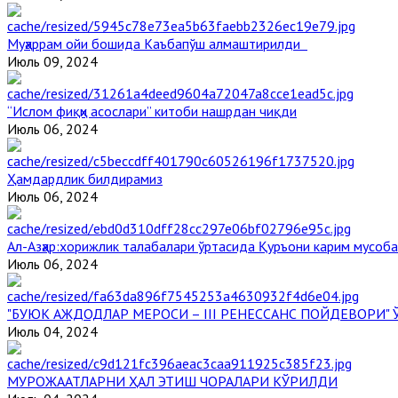
Муҳаррам ойи бошида Каъбапўш алмаштирилди
Июль 09, 2024
“Ислом фиқҳи асослари” китоби нашрдан чиқди
Июль 06, 2024
Ҳамдардлик билдирамиз
Июль 06, 2024
Aл-Aзҳар:хорижлик талабалари ўртасида Қуръони карим мусоб
Июль 06, 2024
"БУЮК АЖДОДЛАР МЕРОСИ – III РЕНЕССАНС ПОЙДЕВОРИ
Июль 04, 2024
МУРОЖААТЛАРНИ ҲАЛ ЭТИШ ЧОРАЛАРИ КЎРИЛДИ