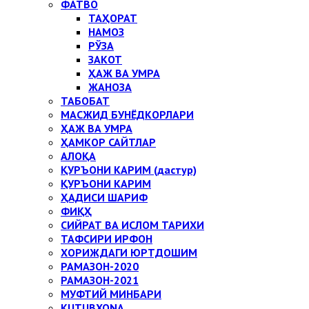
ФАТВО
ТАҲОРАТ
НАМОЗ
РЎЗА
ЗАКОТ
ҲАЖ ВА УМРА
ЖАНОЗА
ТАБОБАТ
МАСЖИД БУНЁДКОРЛАРИ
ҲАЖ ВА УМРА
ҲАМКОР САЙТЛАР
АЛОҚА
ҚУРЪОНИ КАРИМ (дастур)
ҚУРЪОНИ КАРИМ
ҲАДИСИ ШАРИФ
ФИҚҲ
СИЙРАТ ВА ИСЛОМ ТАРИХИ
ТАФСИРИ ИРФОН
ХОРИЖДАГИ ЮРТДОШИМ
РАМАЗОН-2020
РАМАЗОН-2021
МУФТИЙ МИНБАРИ
KUTUBXONA