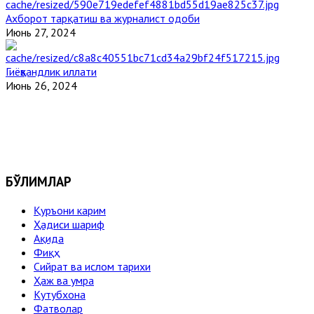
Ахборот тарқатиш ва журналист одоби
Июнь 27, 2024
Гиёҳвандлик иллати
Июнь 26, 2024
БЎЛИМЛАР
Қуръони карим
Ҳадиси шариф
Ақида
Фиқҳ
Сийрат ва ислом тарихи
Ҳаж ва умра
Кутубхона
Фатволар