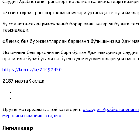
Саудия Арабистони транспорт ва логистика хизматлари вазири 
«Ҳозир турли транспорт компаниялари ўртасида келгуси йилла
Бу соҳа аста-секин ривожланиб борар экан, вазир ушбу янги т
таъкидлади.
«Демак, биз бу хизматлардан баҳраманд бўлишимиз ва Ҳаж ма
Исломнинг беш арконидан бири бўлган Ҳаж мавсумида Саудия А
оралиғида бўлиб ўтади ва бутун дунё мусулмонлари уни нишон
https://kun.uz/kr/24492450
2187
марта ўқилди
Другие материалы в этой категории:
« Саудия Aрабистонининг
меросини намойиш этади »
Янгиликлар