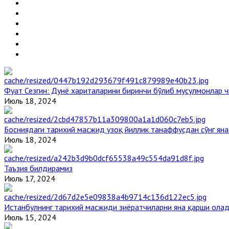
Фуат Сезгин: Дунё хариталарини биринчи бўлиб мусулмонлар ч
Июль 18, 2024
Босниядаги тарихий масжид узоқ йиллик танаффусдан сўнг ян
Июль 18, 2024
Таъзия билдирамиз
Июль 17, 2024
Истанбулнинг тарихий масжиди зиёратчиларни яна қарши ола
Июль 15, 2024