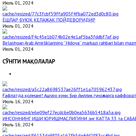
Июль 01, 2024
ЁШЛАР БУЮК КЕЛАЖАК ПОЙДЕВОРИДИР
Июль 01, 2024
Birlashgan Arab Amirliklarining “Hidoya” markazi rahbari bilan mazm
Июль 01, 2024
СЎНГГИ МАҚОЛАЛАР
Ғафлатда қолманг! Ашуро куни. Бир йиллик гуноҳларга каффорат
Июль 16, 2024
ИНСОННИНГ ИШИ ЮРИШМАСЛИГИНИ энг КАТТА 33 та САБА
Июль 16, 2024