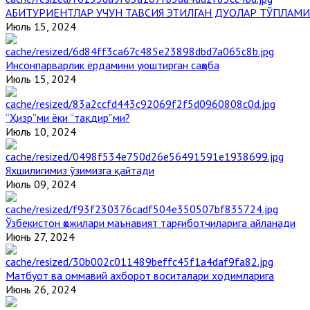
АБИТУРИЕНТЛАР УЧУН ТАВСИЯ ЭТИЛГАН ДУОЛАР ТЎПЛАМИ
Июль 15, 2024
Инсонпарварлик ёрдамини уюштирган саҳоба
Июль 15, 2024
“Ҳизр”ми ёки “тақдир”ми?
Июль 10, 2024
Яхшилигимиз ўзимизга қайтади
Июль 09, 2024
Ўзбекистон ҳожилари маънавият тарғиботчиларига айланади
Июнь 27, 2024
Матбуот ва оммавий ахборот воситалари ходимларига
Июнь 26, 2024