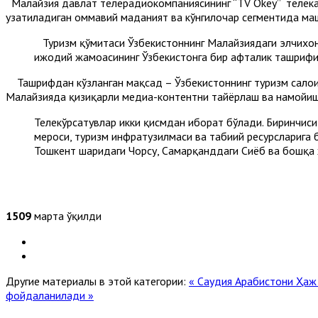
Малайзия давлат телерадиокомпаниясининг “TV Okey” телека
узатиладиган оммавий маданият ва кўнгилочар сегментида маш
Туризм қўмитаси Ўзбекистоннинг Малайзиядаги элчихонас
ижодий жамоасининг Ўзбекистонга бир ҳафталик ташрифи
Ташрифдан кўзланган мақсад – Ўзбекистоннинг туризм салоҳи
Малайзияда қизиқарли медиа-контентни тайёрлаш ва намойиш
Телекўрсатувлар икки қисмдан иборат бўлади. Биринчиси
мероси, туризм инфратузилмаси ва табиий ресурсларига 
Тошкент шаҳридаги Чорсу, Самарқанддаги Сиёб ва бошқа
1509
марта ўқилди
Другие материалы в этой категории:
« Саудия Арабистони Ҳаж
фойдаланилади »