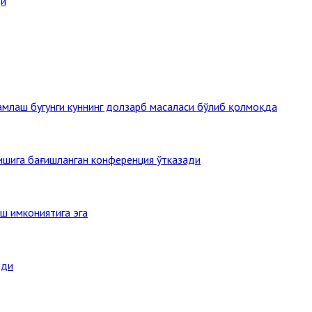
ди
млаш бугунги куннинг долзарб масаласи бўлиб қолмоқда
тишига бағишланган конференция ўтказади
ш имкониятига эга
нди