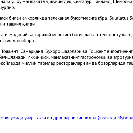
нали ушбу мамлакатда, шунингдек, Сингапур, Таиланд, Шимоли
ҳурдир.
и билан ҳамкорликда телеканал буюртмасига кўра “Sulalatus Sa
ни ташкил қилди.
яти, маданий ва тарихий меросига бағишланган теледастурлар
 этишдан иборат.
 Тошкент, Самарқанд, Бухоро шаҳарлари ва Тошкент вилоятинин
бағишланади. Иккинчиси, мамлакатнинг гастрономик ва агротуриз
 жойларда миллий таомлар ресторанлари ҳамда бозорларида та
 мавсумида учар такси ва дронларни синовдан ўтказади
Мубора