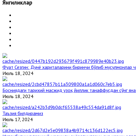
Янгиликлар
Фуат Сезгин: Дунё хариталарини биринчи бўлиб мусулмонлар ч
Июль 18, 2024
Босниядаги тарихий масжид узоқ йиллик танаффусдан сўнг ян
Июль 18, 2024
Таъзия билдирамиз
Июль 17, 2024