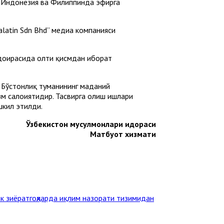
й Индонезия ва Филиппинда эфирга
latin Sdn Bhd” медиа компанияси
 доирасида олти қисмдан иборат
г Бўстонлиқ туманининг маданий
м салоҳиятидир. Тасвирга олиш ишлари
шкил этилди.
Ўзбекистон мусулмонлари идораси
Матбуот хизмати
к зиёратгоҳларда иқлим назорати тизимидан