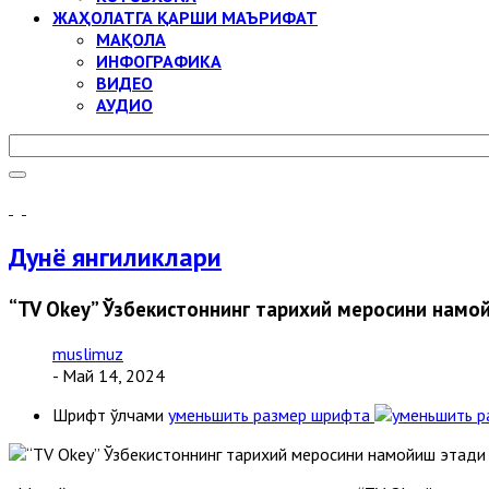
ЖАҲОЛАТГА ҚАРШИ МАЪРИФАТ
МАҚОЛА
ИНФОГРАФИКА
ВИДЕО
АУДИО
Дунё янгиликлари
“TV Okey” Ўзбекистоннинг тарихий меросини намо
muslimuz
- Май 14, 2024
Шрифт ўлчами
уменьшить размер шрифта