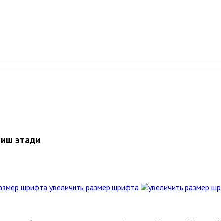
йиш этади
увеличить размер шрифта