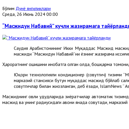
Бўлим
Дунё янгиликлари
Среда, 26 Июнь 2024 00:00
“Масжидун Набавий” кучли жазирамага тайёрланд
Саудия Арабистонининг Икки Муқаддас Масжид масжид
масжиди “Масжидун Набавий”ни ёзнинг жазирама иссиғиг
Ҳароратнинг ошишини инобатга олган ҳолда, бошқарма томони
Юқори технологияли кондиционер (совутгич) тизими “М
марказий стансияси бутун муқаддас масжид бўйлаб салқ
совутгичлар билан жиҳозланган, деб ёзади, IslamNews “ As
Масжиднинг ҳовли ҳудудларида зиёратчилар автоматик тизимд
масжид ва унинг радиусидаги ҳавони янада совутади, марказий