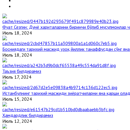
Фуат Сезгин: Дунё хариталарини биринчи бўлиб мусулмонлар ч
Июль 18, 2024
Босниядаги тарихий масжид узоқ йиллик танаффусдан сўнг ян
Июль 18, 2024
Таъзия билдирамиз
Июль 17, 2024
Истанбулнинг тарихий масжиди зиёратчиларни яна қарши ола
Июль 15, 2024
Ҳамдардлик билдирамиз
Июль 12, 2024