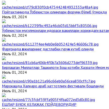
Пойтахтимизда Ўзбекистон олимлари форуми бўлиб ўтмоқда
Июль 03, 2024
Ўзбекистон мусулмонлари идораси вакиллари хориждаги вата
Июль 02, 2024
Фарғонада ҳожиларнинг дастлабки гуруҳи кутиб олинди
Июль 02, 2024
Бирлашган Миллатлар Ташкилоти Бош котиби Ҳазрати Имом 
Июль 01, 2024
Марокашда Халқаро араб хаттотлиги фестивали бошланди
Июль 01, 2024
ЁШЛАР БУЮК КЕЛАЖАК ПОЙДЕВОРИДИР