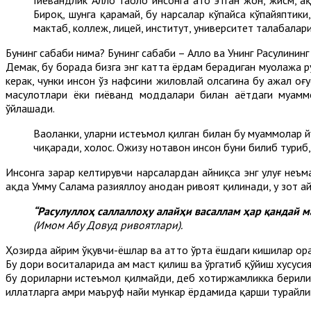
Бироқ, шунга қарамай, бу нарсалар кўпайса кўпайяптики
мактаб, коллеж, лицей, институт, университет талабалари
Бунинг сабаби нима? Бунинг сабаби – Аллоҳ ва Унинг Расулини
Демак, бу борада бизга энг катта ёрдам берадиган муолажа р
керак, чунки инсон ўз нафсини жиловлай олсагина бу ажал оғу
маҳсулотлари ёки гиёҳванд моддалари билан ҳаётдаги муам
ўйлашади.
Ваҳоланки, уларни истеъмол қилган билан бу муаммолар 
чиқаради, холос. Ожизу нотавон инсон буни билиб туриб
Инсонга зарар келтирувчи нарсалардан айниқса энг улуғ неъм
ҳақда Умму Салама разияллоҳу анҳодан ривоят қилинади, у зот а
“Расулуллоҳ саллаллоҳу алайҳи васаллам ҳар қандай 
(Имом Абу Довуд ривоятлари).
Ҳозирда айрим ўқувчи-ёшлар ва ҳатто ўрта ёшдаги кишилар ор
Бу дори воситаларида ҳам маст қилиш ва ўргатиб қўйиш хусус
бу дориларни истеъмол қилмайди, деб хотиржамликка берилиш 
иллатларга амри маъруф наҳйи мункар ёрдамида қарши турайли