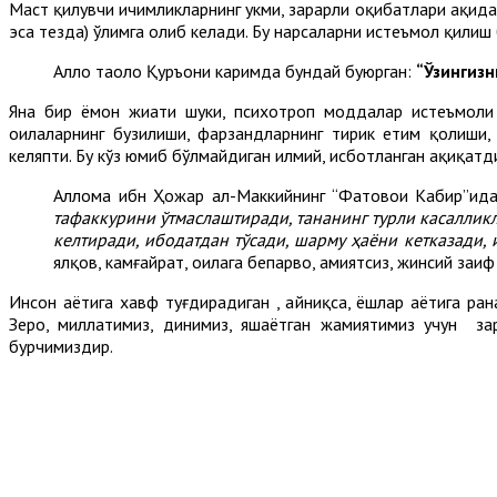
Маст қилувчи ичимликларнинг ҳукми, зарарли оқибатлари ҳақидаг
эса тезда) ўлимга олиб келади. Бу нарсаларни истеъмол қилиш б
Аллоҳ таоло Қуръони каримда бундай буюрган:
“Ўзингизн
Яна бир ёмон жиҳати шуки, психотроп моддалар истеъмоли
оилаларнинг бузилиши, фарзандларнинг тирик етим қолиши,
келяпти. Бу кўз юмиб бўлмайдиган илмий, исботланган ҳақиқатд
Аллома ибн Ҳожар ал-Маккийнинг “Фатовои Кабир”ид
тафаккурини ўтмаслаштиради, тананинг турли касалликл
келтиради, ибодатдан тўсади, шарму ҳаёни кетказади, 
ялқов, камғайрат, оилага бепарво, ҳамиятсиз, жинсий за
Инсон ҳаётига хавф туғдирадиган , айниқса, ёшлар ҳаётига ра
Зеро, миллатимиз, динимиз, яшаётган жамиятимиз учун за
бурчимиздир.