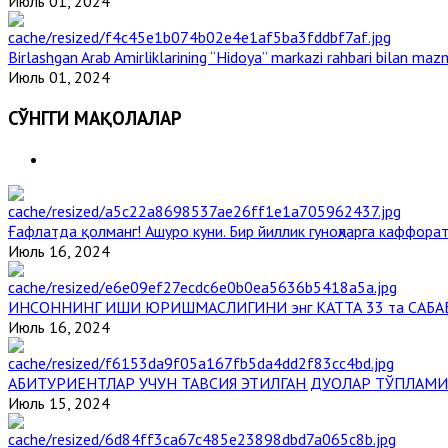
Июль 01, 2024
Birlashgan Arab Amirliklarining “Hidoya” markazi rahbari bilan mazm
Июль 01, 2024
СЎНГГИ МАҚОЛАЛАР
Ғафлатда қолманг! Ашуро куни. Бир йиллик гуноҳларга каффорат
Июль 16, 2024
ИНСОННИНГ ИШИ ЮРИШМАСЛИГИНИ энг КАТТА 33 та САБА
Июль 16, 2024
АБИТУРИЕНТЛАР УЧУН ТАВСИЯ ЭТИЛГАН ДУОЛАР ТЎПЛАМИ
Июль 15, 2024