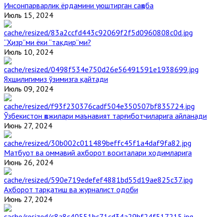
Инсонпарварлик ёрдамини уюштирган саҳоба
Июль 15, 2024
“Ҳизр”ми ёки “тақдир”ми?
Июль 10, 2024
Яхшилигимиз ўзимизга қайтади
Июль 09, 2024
Ўзбекистон ҳожилари маънавият тарғиботчиларига айланади
Июнь 27, 2024
Матбуот ва оммавий ахборот воситалари ходимларига
Июнь 26, 2024
Ахборот тарқатиш ва журналист одоби
Июнь 27, 2024