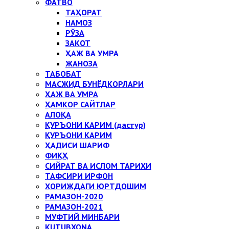
ФАТВО
ТАҲОРАТ
НАМОЗ
РЎЗА
ЗАКОТ
ҲАЖ ВА УМРА
ЖАНОЗА
ТАБОБАТ
МАСЖИД БУНЁДКОРЛАРИ
ҲАЖ ВА УМРА
ҲАМКОР САЙТЛАР
АЛОҚА
ҚУРЪОНИ КАРИМ (дастур)
ҚУРЪОНИ КАРИМ
ҲАДИСИ ШАРИФ
ФИҚҲ
СИЙРАТ ВА ИСЛОМ ТАРИХИ
ТАФСИРИ ИРФОН
ХОРИЖДАГИ ЮРТДОШИМ
РАМАЗОН-2020
РАМАЗОН-2021
МУФТИЙ МИНБАРИ
KUTUBXONA