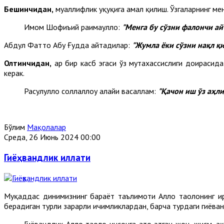
Бешинчидан,
муаллифлик ҳуқуқига амал қилиш. Ўзгаларнинг ме
Имом Шофиъий раҳимаҳуллоҳ:
"
Ме
нга бу сўзни фалончи ай
Абдул Фаттоҳ Абу Ғудда айтадилар:
"Жумла ёки сўзни нақл қ
Олтинчидан,
ҳар бир касб эгаси ўз мутахассислиги доирасид
керак.
Расулуллоҳ соллаллоҳу алайҳи васаллам:
"
Қа
чон иш ўз аҳл
Бўлим
Мақолалар
Среда, 26 Июнь 2024 00:00
Гиёҳвандлик иллати
Муқаддас динимизнинг барҳаёт таълимоти Аллоҳ таолонинг ир
берадиган турли зарарли ичимликлардан, барча турдаги гиёҳва
Гиёҳвандлик Аллоҳ таолo инсонга ато этган жон, жисм, 