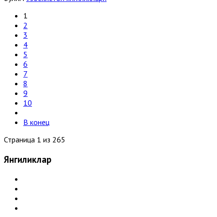
1
2
3
4
5
6
7
8
9
10
В конец
Страница 1 из 265
Янгиликлар