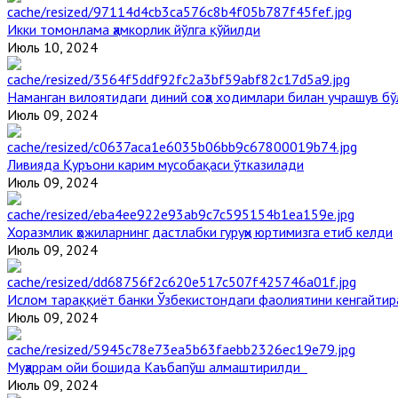
Икки томонлама ҳамкорлик йўлга қўйилди
Июль 10, 2024
Наманган вилоятидаги диний соҳа ходимлари билан учрашув бў
Июль 09, 2024
Ливияда Қуръони карим мусобақаси ўтказилади
Июль 09, 2024
Хоразмлик ҳожиларнинг дастлабки гуруҳи юртимизга етиб келди
Июль 09, 2024
Ислом тараққиёт банки Ўзбекистондаги фаолиятини кенгайти
Июль 09, 2024
Муҳаррам ойи бошида Каъбапўш алмаштирилди
Июль 09, 2024