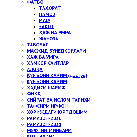
ФАТВО
ТАҲОРАТ
НАМОЗ
РЎЗА
ЗАКОТ
ҲАЖ ВА УМРА
ЖАНОЗА
ТАБОБАТ
МАСЖИД БУНЁДКОРЛАРИ
ҲАЖ ВА УМРА
ҲАМКОР САЙТЛАР
АЛОҚА
ҚУРЪОНИ КАРИМ (дастур)
ҚУРЪОНИ КАРИМ
ҲАДИСИ ШАРИФ
ФИҚҲ
СИЙРАТ ВА ИСЛОМ ТАРИХИ
ТАФСИРИ ИРФОН
ХОРИЖДАГИ ЮРТДОШИМ
РАМАЗОН-2020
РАМАЗОН-2021
МУФТИЙ МИНБАРИ
KUTUBXONA