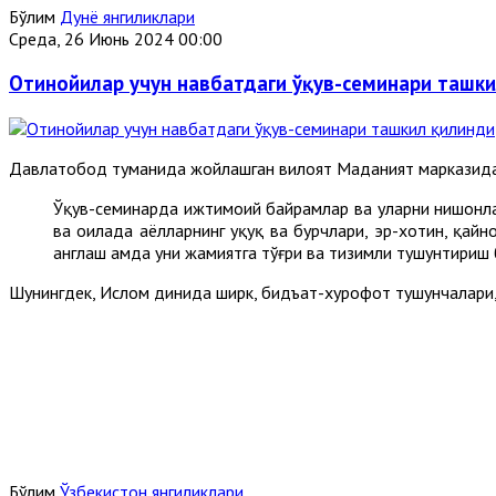
Бўлим
Дунё янгиликлари
Среда, 26 Июнь 2024 00:00
Отинойилар учун навбатдаги ўқув-семинари ташк
Давлатобод туманида жойлашган вилоят Маданият марказида 
Ўқув-семинарда ижтимоий байрамлар ва уларни нишонлаш
ва оилада аёлларнинг ҳуқуқ ва бурчлари, эр-хотин, қай
англаш ҳамда уни жамиятга тўғри ва тизимли тушунтириш
Шунингдек, Ислом динида ширк, бидъат-хурофот тушунчалари,
Бўлим
Ўзбекистон янгиликлари