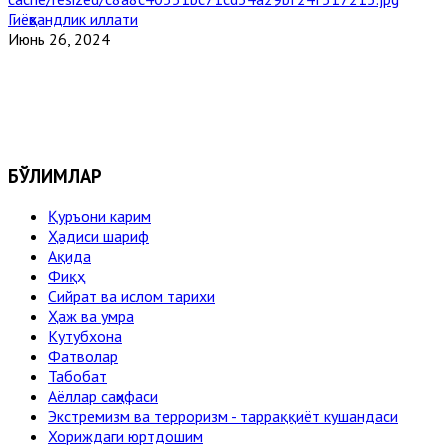
Гиёҳвандлик иллати
Июнь 26, 2024
БЎЛИМЛАР
Қуръони карим
Ҳадиси шариф
Ақида
Фиқҳ
Сийрат ва ислом тарихи
Ҳаж ва умра
Кутубхона
Фатволар
Табобат
Аёллар саҳифаси
Экстремизм ва терроризм - тарраққиёт кушандаси
Хориждаги юртдошим