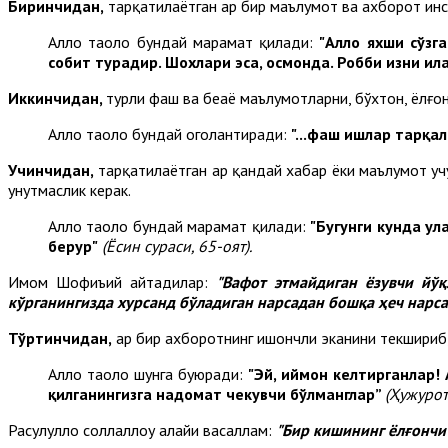
Биринчидан,
тарқатилаётган ҳар бир маълумот ва ахборот ин
Аллоҳ таоло бундай марҳамат қилади:
"Аллоҳ яхши сўз
собит турадир. Шохлари эса, осмонда. Робби изни ил
Иккинчидан,
турли фаҳш ва беҳаё маълумотларни, бўхтон, ёлғ
Аллоҳ таоло бундай огоҳлантиради:
"...фаҳш ишлар тарқ
Учинчидан,
тарқатилаётган ҳар қандай хабар ёки маълумот у
унутмаслик керак.
Аллоҳ таоло бундай марҳамат қилади:
"Бугунги кунда ул
берур"
(Ёсин сураси, 65-оят).
Имом Шофиъий айтадилар:
"Вафот этмайдиган ёзувчи йўқ
кўрганингизда хурсанд бўладиган нарсадан бошқа ҳеч нарса 
Тўртинчидан,
ҳар бир ахборотнинг ишончли эканини текшириб,
Аллоҳ таоло шунга буюради:
"
Эй, иймон келтирганлар! 
қилганингизга надомат чекувчи бўлманглар”
(Ҳужурот 
Расулуллоҳ соллаллоҳу алайҳи васаллам:
"
Б
ир кишининг ёлғончи