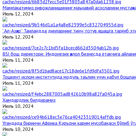
Мамлакатимиз ривожланишининг маънавий асосларини мустаҳка
Июль 12, 2024
“Ал-Азҳар” Таиландда динларнинг тинч-тотув яшашга тарғиб э
Июль 12, 2024
BSI бош директори: Индонезия ҳалол бизнесда етакчига айлани
Июль 11, 2024
Тошкент ислом институтида модуль таълим учун қабул бошла
Июль 11, 2024
Ҳамдардлик билдирамиз
Июль 10, 2024
Угандада биринчи Aфрика Қуръони карим мусобақаси бўлиб ўт
Июль 10, 2024