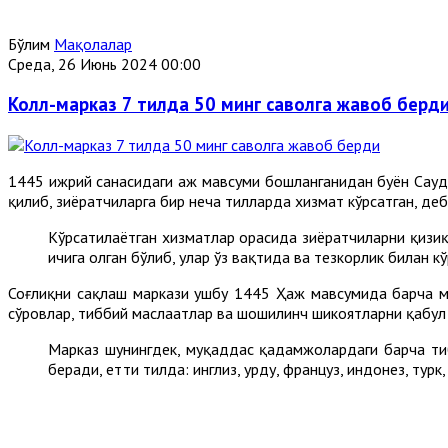
Бўлим
Мақолалар
Среда, 26 Июнь 2024 00:00
Колл-марказ 7 тилда 50 минг саволга жавоб берд
1445 ҳижрий санасидаги ҳаж мавсуми бошланганидан буён Сау
қилиб, зиёратчиларга бир неча тилларда хизмат кўрсатган, де
Кўрсатилаётган хизматлар орасида зиёратчиларни қизиқ
ичига олган бўлиб, улар ўз вақтида ва тезкорлик билан к
Соғлиқни сақлаш маркази ушбу 1445 Ҳаж мавсумида барча ма
сўровлар, тиббий маслаҳатлар ва шошилинч шикоятларни қабул
Марказ шунингдек, муқаддас қадамжолардаги барча тиб
беради, етти тилда: инглиз, урду, француз, индонез, тур