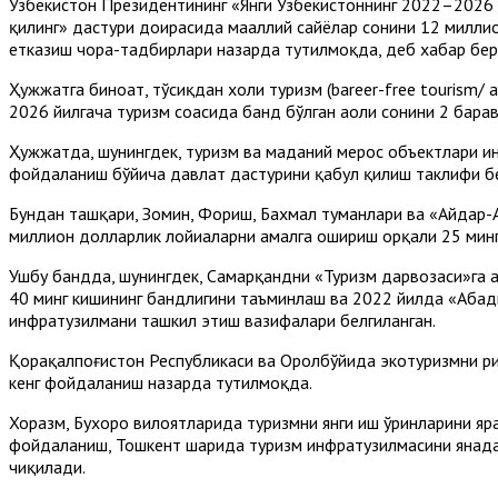
Ўзбекистон Президентининг «Янги Ўзбекистоннинг 2022–2026 й
қилинг» дастури доирасида маҳаллий сайёҳлар сонини 12 милл
етказиш чора-тадбирлари назарда тутилмоқда, деб хабар бе
Ҳужжатга биноат, тўсиқдан холи туризм (bareer-free tourism/ 
2026 йилгача туризм соҳасида банд бўлган аҳоли сонини 2 ба
Ҳужжатда, шунингдек, туризм ва маданий мерос объектлари 
фойдаланиш бўйича давлат дастурини қабул қилиш таклифи б
Бундан ташқари, Зомин, Фориш, Бахмал туманлари ва «Айдар-
миллион долларлик лойиҳаларни амалга ошириш орқали 25 минг
Ушбу бандда, шунингдек, Самарқандни «Туризм дарвозаси»га а
40 минг кишининг бандлигини таъминлаш ва 2022 йилда «Абади
инфратузилмани ташкил этиш вазифалари белгиланган.
Қорақалпоғистон Республикаси ва Оролбўйида экотуризмни ри
кенг фойдаланиш назарда тутилмоқда.
Хоразм, Бухоро вилоятларида туризмни янги иш ўринларини яр
фойдаланиш, Тошкент шаҳрида туризм инфратузилмасини янада 
чиқилади.