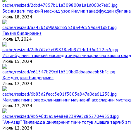
Босниядаги тарихий масжид узоқ йиллик танаффусдан сўнг ян
Июль 18, 2024
Таъзия билдирамиз
Июль 17, 2024
Истанбулнинг тарихий масжиди зиёратчиларни яна қарши ола
Июль 15, 2024
Ҳамдардлик билдирамиз
Июль 12, 2024
Мамлакатимиз ривожланишининг маънавий асосларини мустаҳка
Июль 12, 2024
“Ал-Азҳар” Таиландда динларнинг тинч-тотув яшашга тарғиб э
Июль 12, 2024