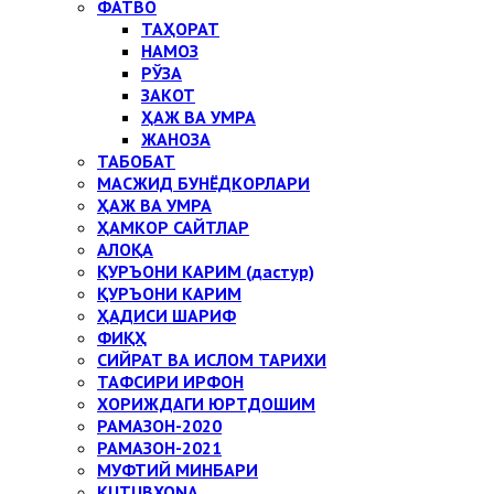
ФАТВО
ТАҲОРАТ
НАМОЗ
РЎЗА
ЗАКОТ
ҲАЖ ВА УМРА
ЖАНОЗА
ТАБОБАТ
МАСЖИД БУНЁДКОРЛАРИ
ҲАЖ ВА УМРА
ҲАМКОР САЙТЛАР
АЛОҚА
ҚУРЪОНИ КАРИМ (дастур)
ҚУРЪОНИ КАРИМ
ҲАДИСИ ШАРИФ
ФИҚҲ
СИЙРАТ ВА ИСЛОМ ТАРИХИ
ТАФСИРИ ИРФОН
ХОРИЖДАГИ ЮРТДОШИМ
РАМАЗОН-2020
РАМАЗОН-2021
МУФТИЙ МИНБАРИ
KUTUBXONA