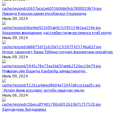
Ливияда Қуръони карим мусобақаси ўтказилади
Июль 09, 2024
Хоразмлик ҳожиларнинг дастлабки гуруҳи юртимизга етиб келди
Июль 09, 2024
Ислом тараққиёт банки Ўзбекистондаги фаолиятини кенгайти
Июль 09, 2024
Муҳаррам ойи бошида Каъбапўш алмаштирилди
Июль 09, 2024
“Ислом фиқҳи асослари” китоби нашрдан чиқди
Июль 06, 2024
Ҳамдардлик билдирамиз