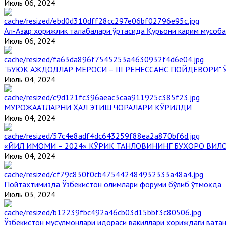
Июль 06, 2024
Aл-Aзҳар:хорижлик талабалари ўртасида Қуръони карим мусоб
Июль 06, 2024
"БУЮК АЖДОДЛАР МЕРОСИ – III РЕНЕССАНС ПОЙДЕВОРИ
Июль 04, 2024
МУРОЖААТЛАРНИ ҲАЛ ЭТИШ ЧОРАЛАРИ КЎРИЛДИ
Июль 04, 2024
«ЙИЛ ИМОМИ – 2024» КЎРИК ТАНЛОВИНИНГ БУХОРО ВИЛ
Июль 04, 2024
Пойтахтимизда Ўзбекистон олимлари форуми бўлиб ўтмоқда
Июль 03, 2024
Ўзбекистон мусулмонлари идораси вакиллари хориждаги вата