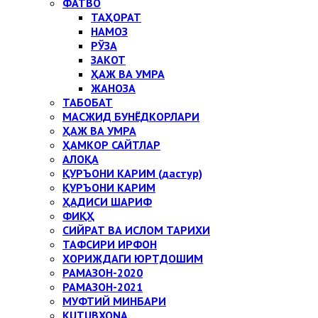
ФАТВО
ТАҲОРАТ
НАМОЗ
РЎЗА
ЗАКОТ
ҲАЖ ВА УМРА
ЖАНОЗА
ТАБОБАТ
МАСЖИД БУНЁДКОРЛАРИ
ҲАЖ ВА УМРА
ҲАМКОР САЙТЛАР
АЛОҚА
ҚУРЪОНИ КАРИМ (дастур)
ҚУРЪОНИ КАРИМ
ҲАДИСИ ШАРИФ
ФИҚҲ
СИЙРАТ ВА ИСЛОМ ТАРИХИ
ТАФСИРИ ИРФОН
ХОРИЖДАГИ ЮРТДОШИМ
РАМАЗОН-2020
РАМАЗОН-2021
МУФТИЙ МИНБАРИ
KUTUBXONA