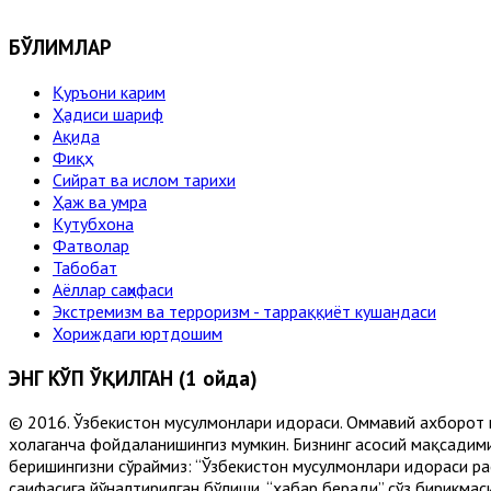
БЎЛИМЛАР
Қуръони карим
Ҳадиси шариф
Ақида
Фиқҳ
Сийрат ва ислом тарихи
Ҳаж ва умра
Кутубхона
Фатволар
Табобат
Аёллар саҳифаси
Экстремизм ва терроризм - тарраққиёт кушандаси
Хориждаги юртдошим
ЭНГ КЎП ЎҚИЛГАН (1 ойда)
© 2016. Ўзбекистон мусулмонлари идораси. Оммавий ахборот 
хоҳлаганча фойдаланишингиз мумкин. Бизнинг асосий мақсадими
беришингизни сўраймиз: “Ўзбекистон мусулмонлари идораси рас
саҳифасига йўналтирилган бўлиши, “хабар беради” сўз бирикмас