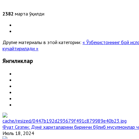
2382
марта ўқилди
Другие материалы в этой категории:
« Ўзбекистоннинг бой ис
кучайтирилади »
Янгиликлар
Фуат Сезгин: Дунё хариталарини биринчи бўлиб мусулмонлар ч
Июль 18, 2024