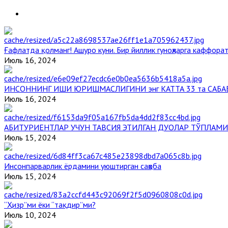
Ғафлатда қолманг! Ашуро куни. Бир йиллик гуноҳларга каффорат
Июль 16, 2024
ИНСОННИНГ ИШИ ЮРИШМАСЛИГИНИ энг КАТТА 33 та САБА
Июль 16, 2024
АБИТУРИЕНТЛАР УЧУН ТАВСИЯ ЭТИЛГАН ДУОЛАР ТЎПЛАМИ
Июль 15, 2024
Инсонпарварлик ёрдамини уюштирган саҳоба
Июль 15, 2024
“Ҳизр”ми ёки “тақдир”ми?
Июль 10, 2024