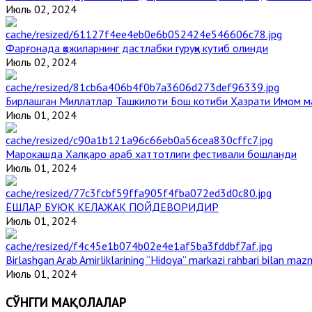
Июль 02, 2024
Фарғонада ҳожиларнинг дастлабки гуруҳи кутиб олинди
Июль 02, 2024
Бирлашган Миллатлар Ташкилоти Бош котиби Ҳазрати Имом 
Июль 01, 2024
Марокашда Халқаро араб хаттотлиги фестивали бошланди
Июль 01, 2024
ЁШЛАР БУЮК КЕЛАЖАК ПОЙДЕВОРИДИР
Июль 01, 2024
Birlashgan Arab Amirliklarining “Hidoya” markazi rahbari bilan mazm
Июль 01, 2024
СЎНГГИ МАҚОЛАЛАР