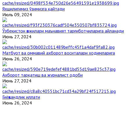
Яхшилигимиз ўзимизга қайтади
Июль 09, 2024
Ўзбекистон ҳожилари маънавият тарғиботчиларига айланади
Июнь 27, 2024
Матбуот ва оммавий ахборот воситалари ходимларига
Июнь 26, 2024
Ахборот тарқатиш ва журналист одоби
Июнь 27, 2024
Гиёҳвандлик иллати
Июнь 26, 2024