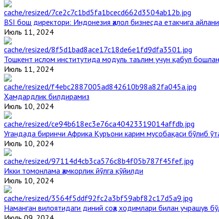
BSI бош директори: Индонезия ҳалол бизнесда етакчига айлани
Июль 11, 2024
Тошкент ислом институтида модуль таълим учун қабул бошла
Июль 11, 2024
Ҳамдардлик билдирамиз
Июль 10, 2024
Угандада биринчи Aфрика Қуръони карим мусобақаси бўлиб ўт
Июль 10, 2024
Икки томонлама ҳамкорлик йўлга қўйилди
Июль 10, 2024
Наманган вилоятидаги диний соҳа ходимлари билан учрашув бў
Июль 09, 2024