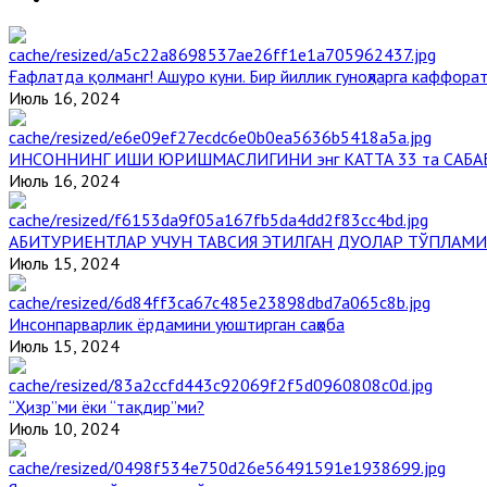
Ғафлатда қолманг! Ашуро куни. Бир йиллик гуноҳларга каффорат
Июль 16, 2024
ИНСОННИНГ ИШИ ЮРИШМАСЛИГИНИ энг КАТТА 33 та САБА
Июль 16, 2024
АБИТУРИЕНТЛАР УЧУН ТАВСИЯ ЭТИЛГАН ДУОЛАР ТЎПЛАМИ
Июль 15, 2024
Инсонпарварлик ёрдамини уюштирган саҳоба
Июль 15, 2024
“Ҳизр”ми ёки “тақдир”ми?
Июль 10, 2024