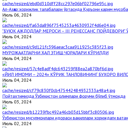
Aл-Aзҳар:хорижлик талабалари ўртасида Қуръони карим мусоб
Июль 06, 2024
"БУЮК АЖДОДЛАР МЕРОСИ – III РЕНЕССАНС ПОЙДЕВОРИ
Июль 04, 2024
МУРОЖААТЛАРНИ ҲАЛ ЭТИШ ЧОРАЛАРИ КЎРИЛДИ
Июль 04, 2024
«ЙИЛ ИМОМИ – 2024» КЎРИК ТАНЛОВИНИНГ БУХОРО ВИЛ
Июль 04, 2024
Пойтахтимизда Ўзбекистон олимлари форуми бўлиб ўтмоқда
Июль 03, 2024
Ўзбекистон мусулмонлари идораси вакиллари хориждаги вата
Июль 02, 2024