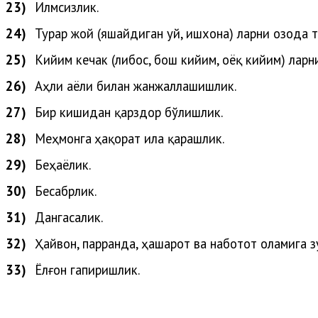
23)
Илмсизлик.
24)
Турар жой (яшайдиган уй, ишхона) ларни озода т
25)
Кийим кечак (либос, бош кийим, оёқ кийим) ларн
26)
Аҳли
аёли
билан
жанжаллашишлик
.
27)
Бир кишидан қарздор бўлишлик.
28)
Меҳ
монга
ҳақорат
ила
қарашлик
.
29)
Беҳаёлик.
30)
Бесабрлик.
31)
Дангасалик.
32)
Ҳайвон
,
парранда
,
ҳашарот
ва
наботот
оламига
з
33)
Ёлғон
гапиришлик
.