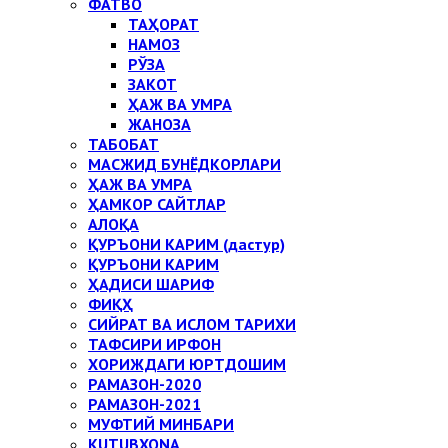
ФАТВО
ТАҲОРАТ
НАМОЗ
РЎЗА
ЗАКОТ
ҲАЖ ВА УМРА
ЖАНОЗА
ТАБОБАТ
МАСЖИД БУНЁДКОРЛАРИ
ҲАЖ ВА УМРА
ҲАМКОР САЙТЛАР
АЛОҚА
ҚУРЪОНИ КАРИМ (дастур)
ҚУРЪОНИ КАРИМ
ҲАДИСИ ШАРИФ
ФИҚҲ
СИЙРАТ ВА ИСЛОМ ТАРИХИ
ТАФСИРИ ИРФОН
ХОРИЖДАГИ ЮРТДОШИМ
РАМАЗОН-2020
РАМАЗОН-2021
МУФТИЙ МИНБАРИ
KUTUBXONA