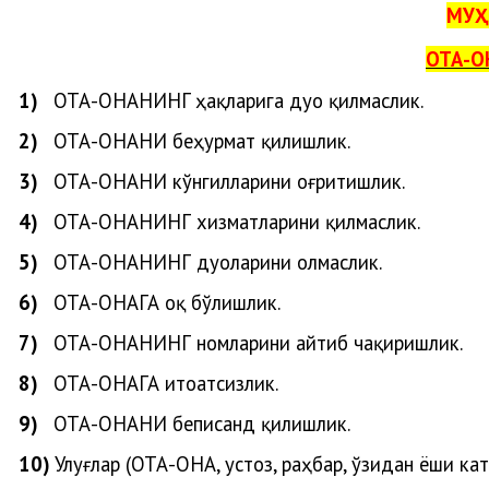
МУҲ
ОТА-О
1)
ОТА-ОНАНИ
НГ
ҳақларига
дуо
қилмаслик
.
2)
ОТА-ОНАНИ беҳурмат қилишлик.
3)
ОТА-ОНАНИ кўнгилларини оғритишлик.
4)
ОТА-ОНАНИНГ хизматларини қилмаслик.
5)
ОТА-ОНАНИНГ дуоларини олмаслик.
6)
ОТА-ОНАГА оқ бўлишлик.
7)
ОТА-ОНАНИНГ номларини айтиб чақиришлик.
8)
ОТА-ОНАГА итоатсизлик.
9)
ОТА-ОНАНИ беписанд қилишлик.
10)
Улуғлар (ОТА-ОНА, устоз, раҳбар, ўзидан ёши ка