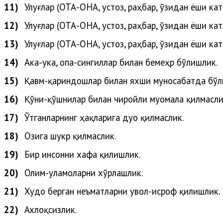
11)
Улуғлар (
ОТА-ОНА, устоз, раҳбар, ўзидан ёши кат
12)
Улуғлар
(
ОТА-ОНА, устоз, раҳбар, ўзидан ёши кат
13)
Улуғлар
(
ОТА-ОНА, устоз, раҳбар, ўзидан ёши кат
14)
Ака-ука, опа-сингиллар билан бемеҳр бўлишлик.
15)
Қавм-қариндошлар билан яхши муносабатда бўл
16)
Қўни-қўшнилар билан чиройли муомала қилмасли
17)
Ўтганларнинг ҳақларига дуо қилмаслик.
18)
Озига шукр қилмаслик.
19)
Бир инсонни хафа қилишлик.
20)
Олим-уламоларни
хўрлашлик
.
21)
Худо
берган
неъматларни
увол-исроф
қилишлик
.
22)
Ахлоқсизлик.