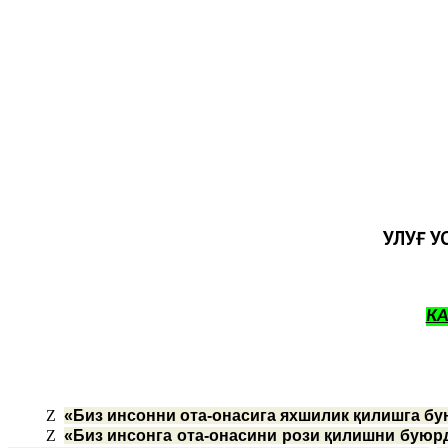
УЛУҒ У
К
Z
«Биз инсонни ота-онасига яхшилик қилишга бу
Z
«Биз инсонга ота-онасини рози қилишни буюрд