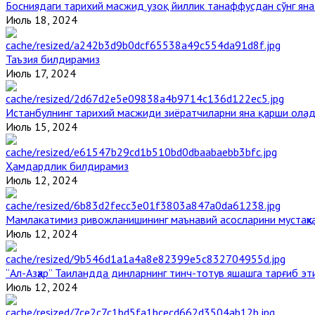
Босниядаги тарихий масжид узоқ йиллик танаффусдан сўнг ян
Июль 18, 2024
Таъзия билдирамиз
Июль 17, 2024
Истанбулнинг тарихий масжиди зиёратчиларни яна қарши ола
Июль 15, 2024
Ҳамдардлик билдирамиз
Июль 12, 2024
Мамлакатимиз ривожланишининг маънавий асосларини мустаҳка
Июль 12, 2024
“Ал-Азҳар” Таиландда динларнинг тинч-тотув яшашга тарғиб э
Июль 12, 2024