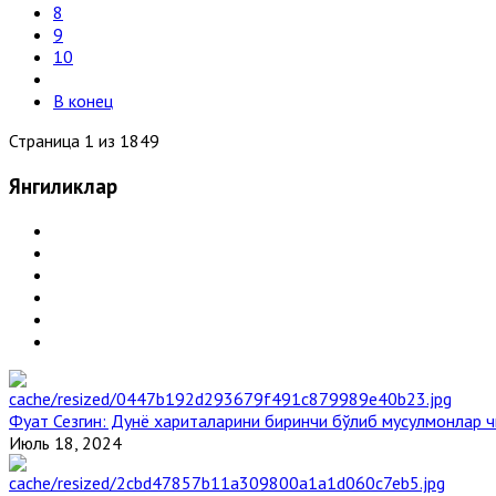
8
9
10
В конец
Страница 1 из 1849
Янгиликлар
Фуат Сезгин: Дунё хариталарини биринчи бўлиб мусулмонлар ч
Июль 18, 2024