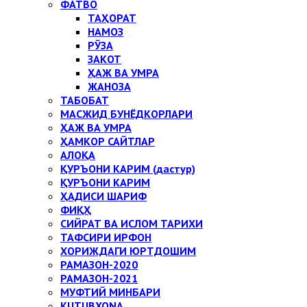
ФАТВО
ТАҲОРАТ
НАМОЗ
РЎЗА
ЗАКОТ
ҲАЖ ВА УМРА
ЖАНОЗА
ТАБОБАТ
МАСЖИД БУНЁДКОРЛАРИ
ҲАЖ ВА УМРА
ҲАМКОР САЙТЛАР
АЛОҚА
ҚУРЪОНИ КАРИМ (дастур)
ҚУРЪОНИ КАРИМ
ҲАДИСИ ШАРИФ
ФИҚҲ
СИЙРАТ ВА ИСЛОМ ТАРИХИ
ТАФСИРИ ИРФОН
ХОРИЖДАГИ ЮРТДОШИМ
РАМАЗОН-2020
РАМАЗОН-2021
МУФТИЙ МИНБАРИ
KUTUBXONA