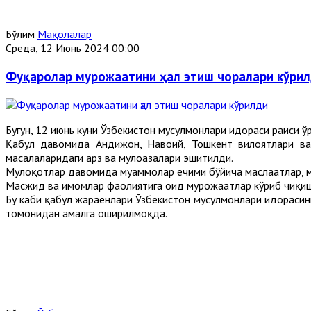
Бўлим
Мақолалар
Среда, 12 Июнь 2024 00:00
Фуқаролар мурожаатини ҳал этиш чоралари кўри
Бугун, 12 июнь куни Ўзбекистон мусулмонлари идораси раиси
Қабул давомида Андижон, Навоий, Тошкент вилоятлари ва 
масалаларидаги арз ва мулоҳазалари эшитилди.
Мулоқотлар давомида муаммолар ечими бўйича маслаҳатлар, м
Масжид ва имомлар фаолиятига оид мурожаатлар кўриб чиқиш
Бу каби қабул жараёнлари Ўзбекистон мусулмонлари идорасини
томонидан амалга оширилмоқда.