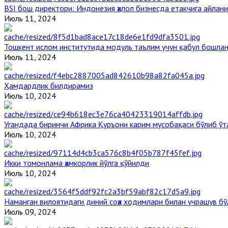
BSI бош директори: Индонезия ҳалол бизнесда етакчига айлани
Июль 11, 2024
Тошкент ислом институтида модуль таълим учун қабул бошла
Июль 11, 2024
Ҳамдардлик билдирамиз
Июль 10, 2024
Угандада биринчи Aфрика Қуръони карим мусобақаси бўлиб ўт
Июль 10, 2024
Икки томонлама ҳамкорлик йўлга қўйилди
Июль 10, 2024
Наманган вилоятидаги диний соҳа ходимлари билан учрашув бў
Июль 09, 2024