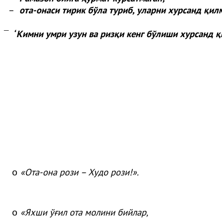
–
ота-онаси тирик бўла туриб, уларни хурсанд қил
“
Кимни умри узун ва ризқи кенг бўлиши хурсанд қ
¯
«
Ота
-она
рози
– Худо
рози
!»
.
o
«
Яхши
ўғ
ил
ота
молини
бийлар
,
o