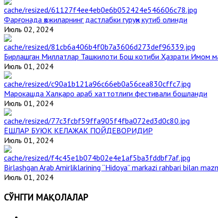
Фарғонада ҳожиларнинг дастлабки гуруҳи кутиб олинди
Июль 02, 2024
Бирлашган Миллатлар Ташкилоти Бош котиби Ҳазрати Имом 
Июль 01, 2024
Марокашда Халқаро араб хаттотлиги фестивали бошланди
Июль 01, 2024
ЁШЛАР БУЮК КЕЛАЖАК ПОЙДЕВОРИДИР
Июль 01, 2024
Birlashgan Arab Amirliklarining “Hidoya” markazi rahbari bilan mazm
Июль 01, 2024
СЎНГГИ МАҚОЛАЛАР