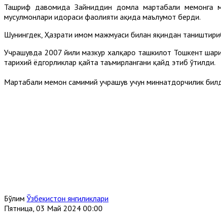
Ташриф давомида Зайниддин домла мартабали меҳмонга мам
мусулмонлари идораси фаолияти ҳақида маълумот берди.
Шунингдек, Ҳазрати имом мажмуаси билан яқиндан таништириб
Учрашувда 2007 йили мазкур халқаро ташкилот Тошкент шаҳри
тарихий ёдгорликлар қайта таъмирлангани қайд этиб ўтилди.
Мартабали меҳмон самимий учрашув учун миннатдорчилик бил
Бўлим
Ўзбекистон янгиликлари
Пятница, 03 Май 2024 00:00