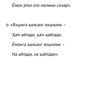
Ёмон
ўғ
ил
ота
молини
сочар
»
.
«Яхшига қилсанг яхшилик –
o
Ҳам айтади, ҳам қайтади.
Ёмонга қилсанг яхшилик –
На айтади, на қайтади».