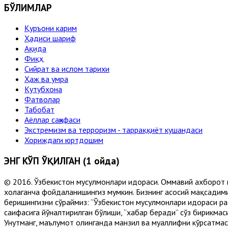
БЎЛИМЛАР
Қуръони карим
Ҳадиси шариф
Ақида
Фиқҳ
Сийрат ва ислом тарихи
Ҳаж ва умра
Кутубхона
Фатволар
Табобат
Аёллар саҳифаси
Экстремизм ва терроризм - тарраққиёт кушандаси
Хориждаги юртдошим
ЭНГ КЎП ЎҚИЛГАН (1 ойда)
© 2016. Ўзбекистон мусулмонлари идораси. Оммавий ахборот 
хоҳлаганча фойдаланишингиз мумкин. Бизнинг асосий мақсадими
беришингизни сўраймиз: “Ўзбекистон мусулмонлари идораси рас
саҳифасига йўналтирилган бўлиши, “хабар беради” сўз бирикмас
Унутманг, маълумот олинганда манзил ва муаллифни кўрсатмасл