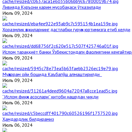
Ливияда Қуръони карим мусобақаси ўтказилади
Июль 09, 2024
Хоразмлик ҳожиларнинг дастлабки гуруҳи юртимизга етиб келди
Июль 09, 2024
Ислом тараққиёт банки Ўзбекистондаги фаолиятини кенгайти
Июль 09, 2024
Муҳаррам ойи бошида Каъбапўш алмаштирилди
Июль 09, 2024
“Ислом фиқҳи асослари” китоби нашрдан чиқди
Июль 06, 2024
Ҳамдардлик билдирамиз
Июль 06, 2024