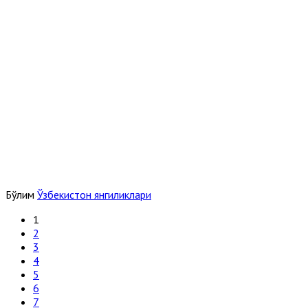
Бўлим
Ўзбекистон янгиликлари
1
2
3
4
5
6
7