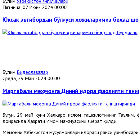
Бўлим
Ўзбекистон янгиликлари
Пятница, 07 Июнь 2024 00:00
Юксак эътибордан бўлғуси ҳожиларимиз беҳад ш
Бўлим
Видеолавҳалар
Среда, 29 Май 2024 00:00
Мартабали меҳмонга Диний идора фаолияти тан
Бугун, 29 май куни Халқаро ислом ташкилотининг Таълим
доирасида Ҳазрати Имом мажмуасини зиёрат қилди.
Меҳмонни Ўзбекистон мусулмонлари идораси раиси ўринбосар