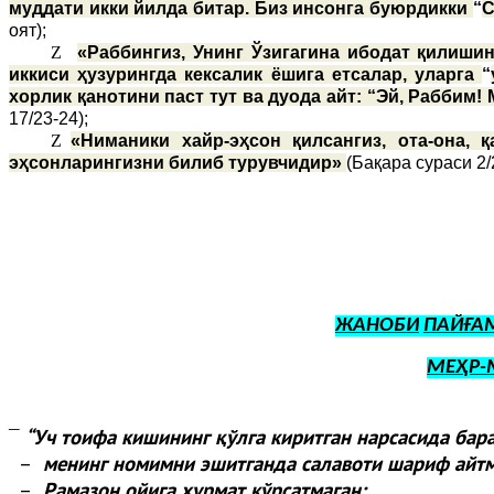
муддати икки йилда битар. Биз инсонга буюрдикки
“
С
оят);
Z
«Раббингиз, Унинг Ўзигагина ибодат қилишин
иккиси ҳузурингда кексалик ёшига етсалар, уларга
“
хорлик қанотини паст тут ва дуода айт: “Эй, Раббим!
17/23-24);
Z
«Ниманики хайр-эҳсон қилсангиз, ота-она,
эҳсонларингизни билиб турувчидир»
(Бақара сураси 2/
ЖАНОБИ
ПАЙҒА
МЕҲР-
“
Уч тоифа кишининг қўлга киритган нарсасида бар
¯
–
менинг номимни эшитганда салавоти шариф айтм
–
Рамазон ойига ҳурмат кўрсатмаган;