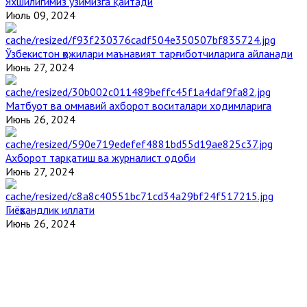
Яхшилигимиз ўзимизга қайтади
Июль 09, 2024
Ўзбекистон ҳожилари маънавият тарғиботчиларига айланади
Июнь 27, 2024
Матбуот ва оммавий ахборот воситалари ходимларига
Июнь 26, 2024
Ахборот тарқатиш ва журналист одоби
Июнь 27, 2024
Гиёҳвандлик иллати
Июнь 26, 2024