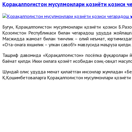
Қорақалпоғистон мусулмонлари қозиёти қозиси 
Бугун, Қорақалпоғистон мусулмонлари қозиёти қозиси Б.Раз
Қозоғистон Республикаси билан чегарадош ҳудудда жойлаш
Масжидда жамоат билан тинчлик – олий неъмат, юртимиздаги
«Ота-онага яхшилик – улкан савоб!» мавзусида маъруза қилди.
Ташриф давомида «Қорақалпоғистон» посёлка фуқаролари йиғ
баёнат қилди. Икки оилага қозиёт ҳисобидан озиқ-овқат маҳс
Шундай олис ҳудудда меҳнат қилаётган инсонлар жумладан «Б
Қ.Қошимбетоваларга Қорақалпоғистон мусулмонлари қозиёти 