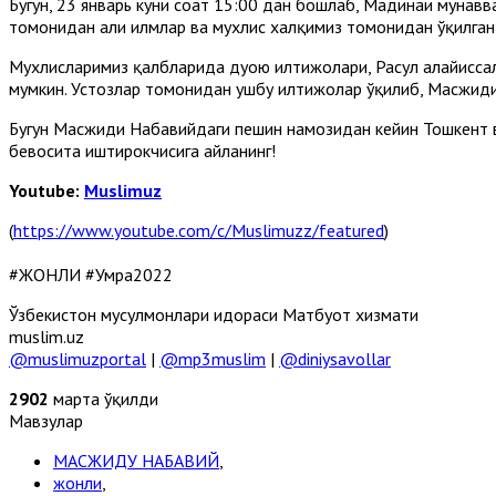
Бугун, 23 январь куни соат 15:00 дан бошлаб, Мадинаи муна
томонидан аҳли илмлар ва мухлис халқимиз томонидан ўқилга
Мухлисларимиз қалбларида дуою илтижолари, Расул алайҳиссал
мумкин. Устозлар томонидан ушбу илтижолар ўқилиб, Масжид
Бугун Масжиди Набавийдаги пешин намозидан кейин Тошкент в
бевосита иштирокчисига айланинг!
Youtube:
Muslimuz
(
https://www.youtube.com/c/Muslimuzz/featured
)
#ЖОНЛИ #Умра2022
Ўзбекистон мусулмонлари идораси Матбуот хизмати
muslim.uz
@muslimuzportal
|
@mp3muslim
|
@diniysavollar
2902
марта ўқилди
Мавзулар
МАСЖИДУ НАБАВИЙ
,
жонли
,