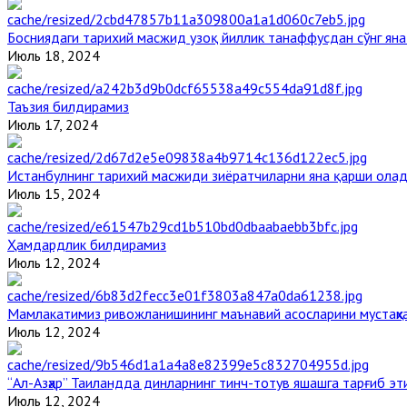
Босниядаги тарихий масжид узоқ йиллик танаффусдан сўнг ян
Июль 18, 2024
Таъзия билдирамиз
Июль 17, 2024
Истанбулнинг тарихий масжиди зиёратчиларни яна қарши ола
Июль 15, 2024
Ҳамдардлик билдирамиз
Июль 12, 2024
Мамлакатимиз ривожланишининг маънавий асосларини мустаҳка
Июль 12, 2024
“Ал-Азҳар” Таиландда динларнинг тинч-тотув яшашга тарғиб э
Июль 12, 2024