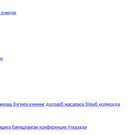
а очилди
ди
млаш бугунги куннинг долзарб масаласи бўлиб қолмоқда
тишига бағишланган конференция ўтказади