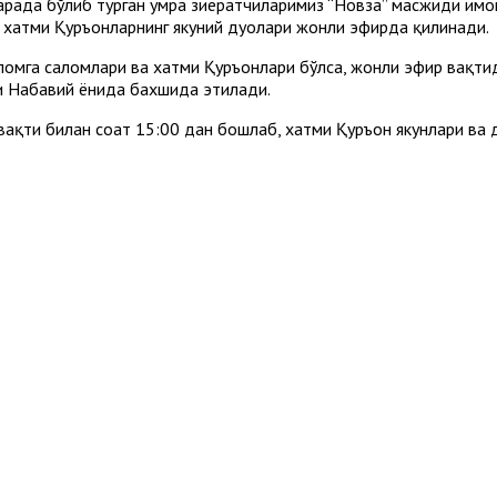
вварада бўлиб турган умра зиёратчиларимиз “Новза” масжиди 
н хатми Қуръонларнинг якуний дуолари жонли эфирда қилинади.
омга саломлари ва хатми Қуръонлари бўлса, жонли эфир вақтид
и Набавий ёнида бахшида этилади.
ақти билан соат 15:00 дан бошлаб, хатми Қуръон якунлари ва 