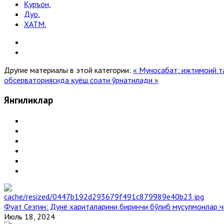
Қуръон
,
Дуо
,
ХАТМ
,
Другие материалы в этой категории:
« Муносабат: ижтимоий т
обсерваториясида қуёш соати ўрнатилади »
Янгиликлар
Фуат Сезгин: Дунё хариталарини биринчи бўлиб мусулмонлар ч
Июль 18, 2024