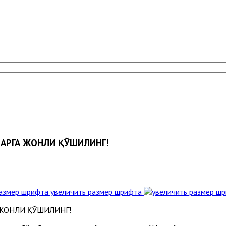
АРГА ЖОНЛИ ҚЎШИЛИНГ!
увеличить размер шрифта