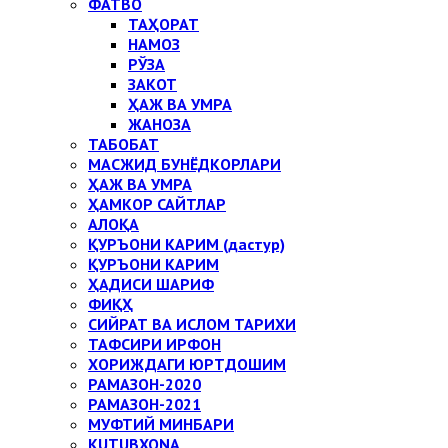
ФАТВО
ТАҲОРАТ
НАМОЗ
РЎЗА
ЗАКОТ
ҲАЖ ВА УМРА
ЖАНОЗА
ТАБОБАТ
МАСЖИД БУНЁДКОРЛАРИ
ҲАЖ ВА УМРА
ҲАМКОР САЙТЛАР
АЛОҚА
ҚУРЪОНИ КАРИМ (дастур)
ҚУРЪОНИ КАРИМ
ҲАДИСИ ШАРИФ
ФИҚҲ
СИЙРАТ ВА ИСЛОМ ТАРИХИ
ТАФСИРИ ИРФОН
ХОРИЖДАГИ ЮРТДОШИМ
РАМАЗОН-2020
РАМАЗОН-2021
МУФТИЙ МИНБАРИ
KUTUBXONA