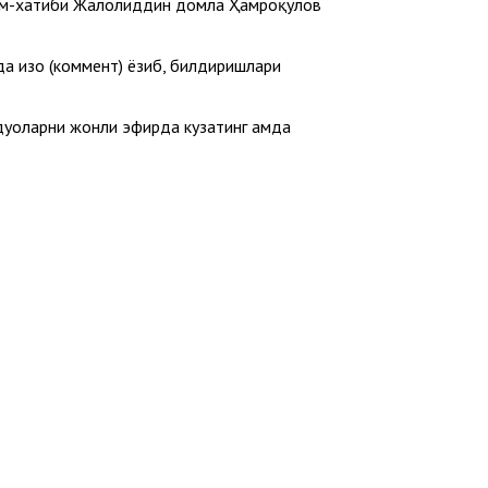
имом-хатиби Жалолиддин домла Ҳамроқулов
а изоҳ (коммент) ёзиб, билдиришлари
дуоларни жонли эфирда кузатинг ҳамда