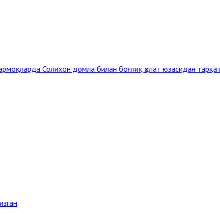
армоқларда Солихон домла билан боғлиқ ҳолат юзасидан тарқа
изган